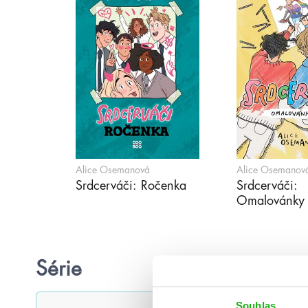
Alice Osemanová
Alice Osemanov
Srdcerváči: Ročenka
Srdcerváči:
Omalovánky
Série
Souhlas