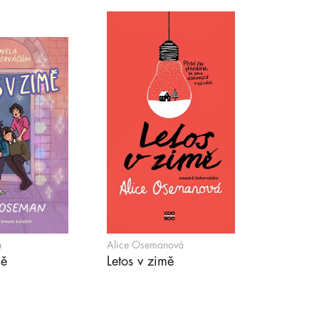
n
Alice Osemanová
mě
Letos v zimě