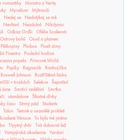
r romantiky
Monstra z Verity
luky
Mycelium
Mýtonoši
Nedej se
Nedotýkej se mě
Nevítaní
Nezdolná
Nikdynoc
li
Odkaz Orďši
Ofélie Scaleová
Ostrovy bohů
Osud a plamen
Pěškopisy
Phobos
Píseň zimy
ní Finestra
Poslední hodina
ncezna popela
Princové hříchů
to
Pupíky
Ragnarök
Ranhojička
Roswell Johnson
Roztříštěná láska
iříší v troskách
Selekce
Šepotání
é Jane
Smrtící vzdělání
Smrtka
áči
standalone
Šťastné dívky
pky času
Strmý pád
Students
Talon
Temné a osamělé prokletí
Ukradené Vánoce
To bylo tvé jméno
tba
Třpytný dvůr
Tvá dubnová lež
í
Vampýrská akademie
Vardari
lety a hříšné korzety
Vládci popela