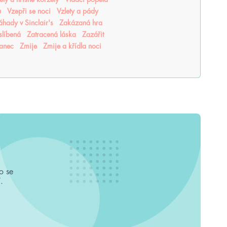
u
Vzepři se noci
Vzlety a pády
áhady v Sinclair's
Zakázaná hra
slíbená
Zatracená láska
Zazářit
tanec
Zmije
Zmije a křídla noci
o se
.