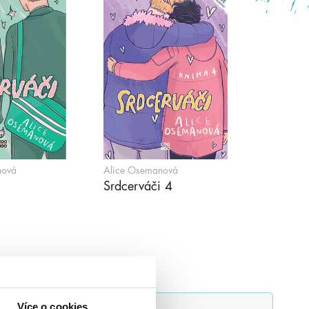
nová
Alice Osemanová
Srdcerváči 4
Více o cookies