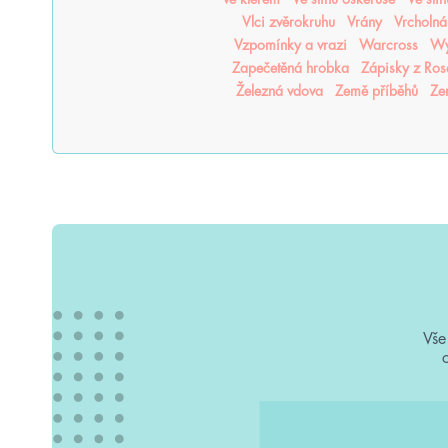
Vlci zvěrokruhu
Vrány
Vrcholná
Vzpomínky a vrazi
Warcross
Wy
Zapečetěná hrobka
Zápisky z Ro
Železná vdova
Země příběhů
Ze
Vše