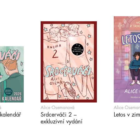
á
Alice Osemanová
Alice Osema
 kalendář
Srdcerváči 2 –
Letos v zi
exkluzivní vydání