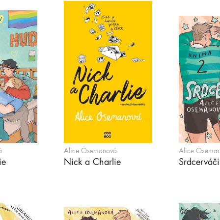
á
Alice Osemanová
Alice Osema
ie
Nick a Charlie
Srdcerváči