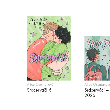
Alice Osemanová
Alice Osemanov
Srdcerváči 6
Srdcerváči –
2026