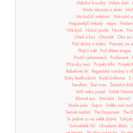
Měsíční kroniky
Město duší
Moře inkoustu a zlata
Moře
Na kočičí svědomí
Národní o
Nejjasnější hvězdy
nejpo
Nejtemn
Nikdyuš
Noční partie
Nocte
Nov
Oheň a kov
Ohnivák
Oko za 
Pád zkázy a hněvu
Pamatuj na s
Plující svět
Pod štítem magie
Poušť v plamenech
Pozlacené
Přízraky noci
Projekt Alfa
Projekt
Rebelové vln
Regentské romány o ví
Ruby Redfordová
Rudá královna
S 
Serafina
Šest vran
Šestnáct duší
Sníh nebo popel
Snílek Nezn
Stínové eso
Stmívání
Storočí
Studie jedu
Supro
Světla nad mo
Temné nadání
The Empyrean
The R
To jediné co na světě zbývá
Tokijsk
Uchvatitelé říší
Ukradený dědic
U
ve kterém
Ve stínu oskeruše
Ve stí