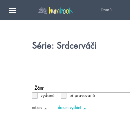
Domů
Série: Srdcerváči
Žánr
vydané
připravované
název
datum vydání