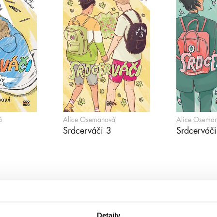
á
Alice Osemanová
Alice Osema
Srdcerváči 3
Srdcerváči
Detaily