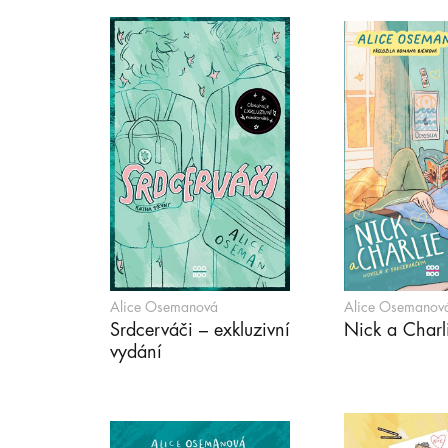
Alice Osemanová
Alice Osemanov
Srdcerváči – exkluzivní
Nick a Charl
vydání