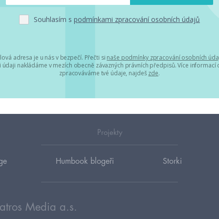
Souhlasím s
podmínkami zpracování osobních údajů
lová adresa je u nás v bezpečí. Přečti si
naše podmínky zpracování osobních úda
 údaji nakládáme v mezích obecně závazných právních předpisů. Více informací o
zpracováváme tvé údaje, najdeš
zde
.
Projekty
ge
Humbook blogeři
Storki
atros Media a.s.