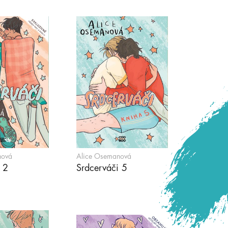
nová
Alice Osemanová
 2
Srdcerváči 5