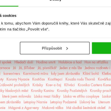
ademie Arcana
Akademie Dunbridge
Akademie snové analýzy
Akta I
rincezna
Apollónův pád
Arila
Arkádie
Asistentka Zloducha
Aurora 
á cookies
n the Movies
Bez naděje
Bez šance
Bezejmenná
Bohemian Royals
Bo
 zlomené srdce
Být holka je dřina
BZRK
Caraval
Čarodějka
Čaroděj
 k tomu, abychom Vám doporučili knihy, které Vás skutečně zaj
tajemství
Černá čarodějka
českáobálka
Co kdyby...
CooBoo Classic
utím na tlačítko „Povolit vše“.
C Icons
Dcera čarodějky
Dcera Sparty
Dcera zimy
Dcery světla a te
Destrukční deníky
Devátý spolek
Diabolik
DIMILY
Divergence
Divo
Dominions
Dotek temnoty
Dračí město
Dračí oči
Dračí oheň
Drah
Přizpůsobit
ém
Duše Blackwoodské akademie
Dvoření Bristol Keatsové
Dvůr trnů a 
able
Fangirl
Fantastická zvířata a kde je najít
Finista
Furyborn
Gene
 spolek
Hledači duší
Hodina smrti
Holubice a had
Hon na střízlíka
karnace
Já
Já, JůTuber
Já, pisničkář
Jeden z nás lže
Jednou rozkvetu i
i
karenrivers
Karmínová můra
kdy jsem zkrásněla
Klání bohů
Kletba
oty
Koruny Nyaxie
Kostičas
Kostitepci
Kouzla rodu Thornů
Kovářka
rálovství prohnilých
Krásky
Krev a čaj
Křiváci
Kronika Cartera Kan
iky hladových měst
Kroniky Kaninu
Kroniky Pozůstalých
Kroniky prac
které jsem milovala
Láska mezi řádky
Láska ve střihu cosplaye
Laska
jsem zkrásněla
Letopisy Narnie
Letopisy Podzemě
Lískový les
Litersum
nie
Mágové z Agarveny
Maková válka
Mé sladké šestnácté století
M