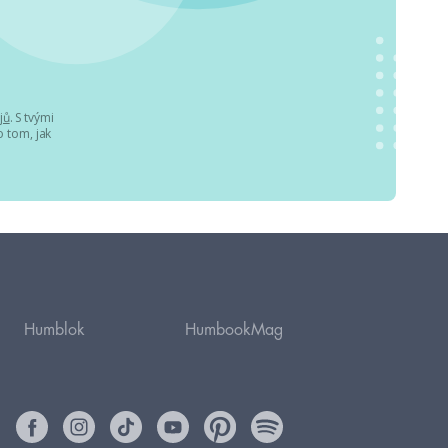
jů
. S tvými
 tom, jak
Humblok
HumbookMag