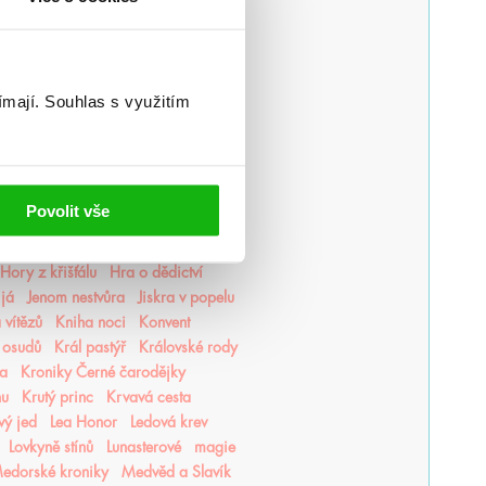
lluminae
Alchymistova šifra
povstává
Balada mrtvého světa
hové Olympu
Bouřná vrána
ovy Hodiny
Čarodol
Čarověník
ímají.
Souhlas s využitím
s
Crowns of Nyaxia
Čtenářka
mnoty
Dědictví krve
Delirium
ká říše
Divotvůrce
Divý les
okamy
Drakie
Drowned Gods
Povolit vše
růží
Emily v Paříži
Empyreum
race
Griša
Harry Potter
Hory z křišťálu
Hra o dědictví
 já
Jenom nestvůra
Jiskra v popelu
 vítězů
Kniha noci
Konvent
 osudů
Král pastýř
Královské rody
ea
Kroniky Černé čarodějky
hu
Krutý princ
Krvavá cesta
vý jed
Lea Honor
Ledová krev
Lovkyně stínů
Lunasterové
magie
edorské kroniky
Medvěd a Slavík