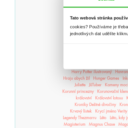
#humbookpodcast
After
Ak
Alenka v říši zombií
Americká p
Tato webová stránka použív
Bergman Brothers
Better tha
Božští rivalové
Bylo nebylo jedno
cookies?
Používáme je třeba
Čáry života
Časodějové
Čepel 
jednotlivých dat udělíte klikn
Čtvrté křídlo
Dark Elements
D
Den co den
Deníky Robokata
Dobyvatelská sága
Dohoda růží
Druhá tvář
Dům
Dům, ve kter
Enola Holmes
Everless
F
Harry Potter ilustrovaný
Havraní
Hraju abych žil
Hunger Games
In
Juliette
JůTuber
Kameny moc
Korunní princezny
Korunovační klen
království
Království lotosu
K
Kroniky Deštné divočiny
Kron
Krvavý lístek
Krycí jméno Verity
Legendy Thezmarru
Léto
Léto, kdy 
Magisterium
Magnus Chase
Mago