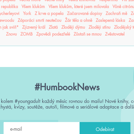
 republika
Všem klukům
Všem klukům, které jsem milovala
Vůně citrón
cherleyovi
York
Z krve a popela
Začarované dopisy
Zachraň mě
Z
sewoodu
Záporáci smrti neutečou
Žár těla a ohně
Zaslepená láska
Za
n jak sviň*
Zjizvený král
Zlatá
Zloději dýmu
Zloději stínu
Zlodějský 
Znovu
ZOMB
Zpovědi podezřelé
Zůstaň se mnou
Zvěstovatel
#HumbookNews
 kolem #youngadult každý měsíc rovnou do mailu! Nové knihy, c
chystá, kvízy, soutěže, autoři, filmové a seriálové adaptace a další