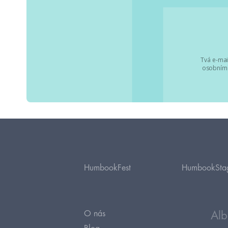
Tvá e-mai
osobními
HumbookFest
HumbookSta
O nás
Alb