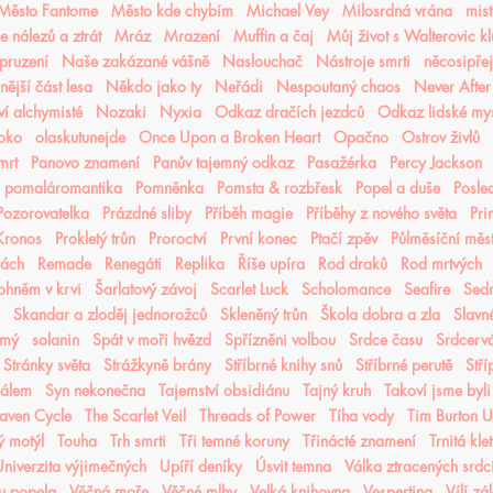
Město Fantome
Město kde chybím
Michael Vey
Milosrdná vrána
mist
 nálezů a ztrát
Mráz
Mrazení
Muffin a čaj
Můj život s Walterovic k
pruzení
Naše zakázané vášně
Naslouchač
Nástroje smrti
něcosipřej
ější část lesa
Někdo jako ty
Neřádi
Nespoutaný chaos
Never After
í alchymisté
Nozaki
Nyxia
Odkaz dračích jezdců
Odkaz lidské mys
oko
olaskutunejde
Once Upon a Broken Heart
Opačno
Ostrov živlů
mrt
Panovo znamení
Panův tajemný odkaz
Pasažérka
Percy Jackson
pomaláromantika
Pomněnka
Pomsta & rozbřesk
Popel a duše
Posled
Pozorovatelka
Prázdné sliby
Příběh magie
Příběhy z nového světa
Pri
 Kronos
Prokletý trůn
Proroctví
První konec
Ptačí zpěv
Půlměsíční měs
lách
Remade
Renegáti
Replika
Říše upíra
Rod draků
Rod mrtvých
ohněm v krvi
Šarlatový závoj
Scarlet Luck
Scholomance
Seafire
Sedm
Skandar a zloděj jednorožců
Skleněný trůn
Škola dobra a zla
Slavn
ámý
solanin
Spát v moři hvězd
Spřízněni volbou
Srdce času
Srdcerv
Stránky světa
Strážkyně brány
Stříbrné knihy snů
Stříbrné perutě
Stří
čálem
Syn nekonečna
Tajemství obsidiánu
Tajný kruh
Takoví jsme byli
aven Cycle
The Scarlet Veil
Threads of Power
Tíha vody
Tim Burton 
ý motýl
Touha
Trh smrti
Tři temné koruny
Třinácté znamení
Trnitá kle
niverzita výjimečných
Upíří deníky
Úsvit temna
Válka ztracených srdc
nu popela
Věčná moře
Věčné mlhy
Velká knihovna
Vespertina
Vílí zá