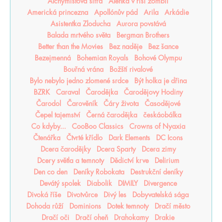
Alchymistova šifra
Alenka v říši zombií
Americká princezna
Apollónův pád
Arila
Arkádie
Asistentka Zloducha
Aurora povstává
Balada mrtvého světa
Bergman Brothers
Better than the Movies
Bez naděje
Bez šance
Bezejmenná
Bohemian Royals
Bohové Olympu
Bouřná vrána
Božští rivalové
Bylo nebylo jedno zlomené srdce
Být holka je dřina
BZRK
Caraval
Čarodějka
Čarodějovy Hodiny
Čarodol
Čarověník
Čáry života
Časodějové
Čepel tajemství
Černá čarodějka
českáobálka
Co kdyby...
CooBoo Classics
Crowns of Nyaxia
Čtenářka
Čtvrté křídlo
Dark Elements
DC Icons
Dcera čarodějky
Dcera Sparty
Dcera zimy
Dcery světla a temnoty
Dědictví krve
Delirium
Den co den
Deníky Robokata
Destrukční deníky
Devátý spolek
Diabolik
DIMILY
Divergence
Divoká říše
Divotvůrce
Divý les
Dobyvatelská sága
Dohoda růží
Dominions
Dotek temnoty
Dračí město
Dračí oči
Dračí oheň
Drahokamy
Drakie