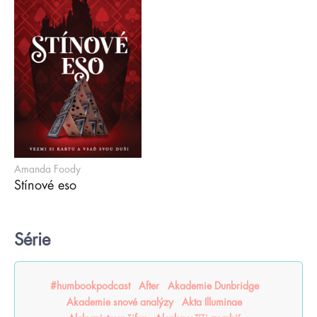
Amanda Foody
Stínové eso
Série
#humbookpodcast
After
Akademie Dunbridge
Akademie snové analýzy
Akta Illuminae