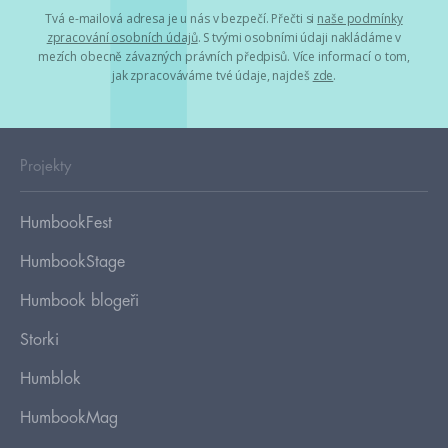
Tvá e-mailová adresa je u nás v bezpečí. Přečti si
naše podmínky
zpracování osobních údajů
. S tvými osobními údaji nakládáme v
mezích obecně závazných právních předpisů. Více informací o tom,
jak zpracováváme tvé údaje, najdeš
zde
.
Projekty
HumbookFest
HumbookStage
Humbook blogeři
Storki
Humblok
HumbookMag