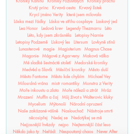
Kroniky Kaninu
Kroniky Pozůstalých
Kroniky prachu
Krutý princ
Krvavá cesta
Krvavý lístek
Krycí jméno Verity
které jsem milovala
Láska mezi řádky
Láska ve střihu cosplaye
Laskavý jed
Lea Honor
Ledová krev
Legendy Thezmarru
Léto
Léto, kdy jsem zkrásněla
Letopisy Narnie
Letopisy Podzemě
Lískový les
Litersum
Lovkyně stínů
Lunasterové
magie
Magisterium
Magnus Chase
Magonie
Mágové z Agarveny
Maková válka
Mé sladké šestnácté století
Medorské kroniky
Medvěd a Slavík
Měsíční kroniky
Město duší
Město Fantome
Město kde chybím
Michael Vey
Milosrdná vrána
mistr romantiky
Monstra z Verity
Moře inkoustu a zlata
Moře nálezů a ztrát
Mráz
Mrazení
Muffin a čaj
Můj život s Walterovic kluky
Mycelium
Mýtonoši
Národní opruzení
Naše zakázané vášně
Naslouchač
Nástroje smrti
něcosipřej
Nedej se
Nedotýkej se mě
Nejjasnější hvězdy
nejpo
Nejtemnější část lesa
Někdo jako ty
Neřádi
Nespoutaný chaos
Never After