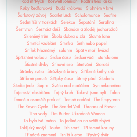
Rod mrtvých
Roswell Johnson
Roztříštěná láska
Ruby Redfordová
Rudá královna
S ohněm v krvi
Šarlatový závoj
Scarlet Luck
Scholomance
Seafire
Sedmiříší v troskách
Selekce
Šepotání
Serafina
Šest vran
Šestnáct duší
Skandar a zloděj jednorožců
Skleněný trůn
Škola dobra a zla
Slavné Jane
Smrtící vzdělání
Smrtka
Sníh nebo popel
Snílek Neznámý
solanin
Spát v moři hvězd
Spřízněni volbou
Srdce času
Srdcerváči
standalone
Šťastné dívky
Stínové eso
Stmívání
Storočí
Stránky světa
Strážkyně brány
Stříbrné knihy snů
Stříbrné perutě
Střípky času
Strmý pád
Students
Studie jedu
Supro
Světla nad močálem
Syn nekonečna
Tajemství obsidiánu
Tajný kruh
Takoví jsme byli
Talon
Temné a osamělé prokletí
Temné nadání
The Empyrean
The Raven Cycle
The Scarlet Veil
Threads of Power
Tíha vody
Tim Burton Ukradené Vánoce
To bylo tvé jméno
To jediné co na světě zbývá
Tokijský motýl
Touha
Trh smrti
Tři temné koruny
Třinácté znamení
Trnitá kletba
Třpytný dvůr