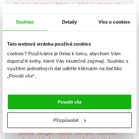
Nevítaní
Nezdolná
Nikdynoc
Nikdyuš
Noční partie
Nocte
Noví alchymisté
Nozaki
Nyxia
Odkaz dračích jezdců
Odkaz lidské mysli
Souhlas
Detaily
Více o cookies
Odkaz Orďši
Ofélie Scaleová
Oheň a kov
Ohnivák
Oko za oko
olaskutunejde
Once Upon a Broken Heart
Opačno
Ostrov živlů
Ostrovy bohů
Osud a plamen
Tato webová stránka používá cookies
Pád zkázy a hněvu
Pamatuj na smrt
Panovo znamení
cookies?
Používáme je třeba k tomu, abychom Vám
Panův tajemný odkaz
Pasažérka
Percy Jackson
doporučili knihy, které Vás skutečně zajímají.
Souhlas s
Pěškopisy
Phobos
Píseň zimy
Plující svět
využitím jednotlivých dat udělíte kliknutím na tlačítko
Pod štítem magie
pomaláromantika
Pomněnka
„Povolit vše“.
Pomsta & rozbřesk
Popel a duše
Poslední Finestra
Poslední hodina
Poušť v plamenech
Pozlacené
Pozorovatelka
Prázdné sliby
Příběh magie
Příběhy z nového světa
Princezna popela
Povolit vše
Princové hříchů
Přízraky noci
Projekt Alfa
Projekt Kronos
Prokletý trůn
Proroctví
První konec
Ptačí zpěv
Půlměsíční město
Pupíky
Ragnarök
Přizpůsobit
Ranhojička
Rebelové vln
Regentské romány o vílách
Remade
Renegáti
Replika
Říše upíra
Rod draků