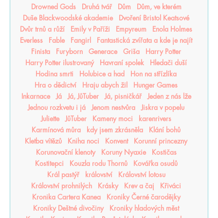
Drowned Gods
Druhá tvář
Dům
Dům, ve kterém
Duše Blackwoodské akademie
Dvoření Bristol Keatsové
Dvůr trnů a růží
Emily v Paříži
Empyreum
Enola Holmes
Everless
Fable
Fangirl
Fantastická zvířata a kde je najít
Finista
Furyborn
Generace
Griša
Harry Potter
Harry Potter ilustrovaný
Havraní spolek
Hledači duší
Hodina smrti
Holubice a had
Hon na střízlíka
Hra o dědictví
Hraju abych žil
Hunger Games
Inkarnace
Já
Já, JůTuber
Já, pisničkář
Jeden z nás lže
Jednou rozkvetu i já
Jenom nestvůra
Jiskra v popelu
Juliette
JůTuber
Kameny moci
karenrivers
Karmínová můra
kdy jsem zkrásněla
Klání bohů
Kletba vítězů
Kniha noci
Konvent
Korunní princezny
Korunovační klenoty
Koruny Nyaxie
Kostičas
Kostitepci
Kouzla rodu Thornů
Kovářka osudů
Král pastýř
království
Království lotosu
Království prohnilých
Krásky
Krev a čaj
Křiváci
Kronika Cartera Kanea
Kroniky Černé čarodějky
Kroniky Deštné divočiny
Kroniky hladových měst