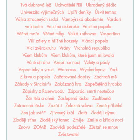
Tvá dubnová lež
Uchvatitelé říší
Ukradený dědic
Univerzita výjimečných
Upíří deníky
Úsvit temna
Válka ztracených srdcí
Vampýrská akademie
Vardari
ve kterém
Ve stínu oskeruše
Ve stínu popela
Věčná moře
Věčné mlhy
Velká knihovna
Vespertina
Vílí zálety a hříšné korzety
Vládci popela
Vlci zvěrokruhu
Vrány
Vrcholná republika
Všem klukům
Všem klukům, které jsem milovala
Vůně citrónu
Vzepři se noci
Vzlety a pády
Vzpomínky a vrazi
Warcross
Wycherleyovi
York
Z krve a popela
Začarované dopisy
Zachraň mě
Záhady v Sinclair's
Zakázaná hra
Zapečetěná hrobka
Zápisky z Rosewoodu
Záporáci smrti neutečou
Žár těla a ohně
Zaslepená láska
Zaslíbená
Zatracená láska
Zazářit
Železná vdova
Země příběhů
Zen jak sviň*
Zjizvený král
Zlatá
Zloději dýmu
Zloději stínu
Zlodějský tanec
Zmije
Zmije a křídla noci
Znovu
ZOMB
Zpovědi podezřelé
Zůstaň se mnou
Zvěstovatel