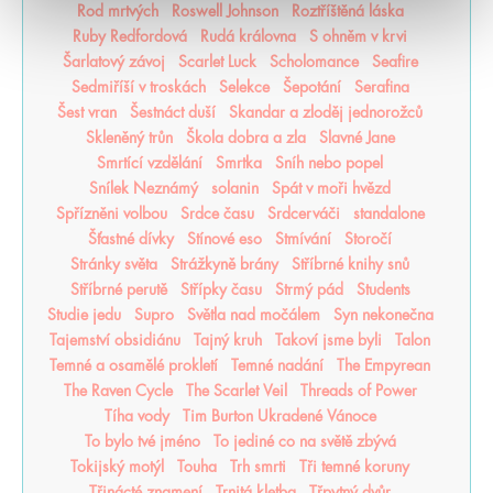
Rod mrtvých
Roswell Johnson
Roztříštěná láska
Ruby Redfordová
Rudá královna
S ohněm v krvi
Šarlatový závoj
Scarlet Luck
Scholomance
Seafire
Sedmiříší v troskách
Selekce
Šepotání
Serafina
Šest vran
Šestnáct duší
Skandar a zloděj jednorožců
Skleněný trůn
Škola dobra a zla
Slavné Jane
Smrtící vzdělání
Smrtka
Sníh nebo popel
Snílek Neznámý
solanin
Spát v moři hvězd
Spřízněni volbou
Srdce času
Srdcerváči
standalone
Šťastné dívky
Stínové eso
Stmívání
Storočí
Stránky světa
Strážkyně brány
Stříbrné knihy snů
Stříbrné perutě
Střípky času
Strmý pád
Students
Studie jedu
Supro
Světla nad močálem
Syn nekonečna
Tajemství obsidiánu
Tajný kruh
Takoví jsme byli
Talon
Temné a osamělé prokletí
Temné nadání
The Empyrean
The Raven Cycle
The Scarlet Veil
Threads of Power
Tíha vody
Tim Burton Ukradené Vánoce
To bylo tvé jméno
To jediné co na světě zbývá
Tokijský motýl
Touha
Trh smrti
Tři temné koruny
Třinácté znamení
Trnitá kletba
Třpytný dvůr