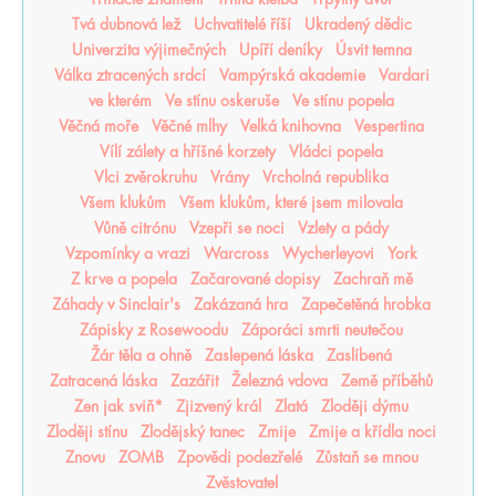
Tvá dubnová lež
Uchvatitelé říší
Ukradený dědic
Univerzita výjimečných
Upíří deníky
Úsvit temna
Válka ztracených srdcí
Vampýrská akademie
Vardari
ve kterém
Ve stínu oskeruše
Ve stínu popela
Věčná moře
Věčné mlhy
Velká knihovna
Vespertina
Vílí zálety a hříšné korzety
Vládci popela
Vlci zvěrokruhu
Vrány
Vrcholná republika
Všem klukům
Všem klukům, které jsem milovala
Vůně citrónu
Vzepři se noci
Vzlety a pády
Vzpomínky a vrazi
Warcross
Wycherleyovi
York
Z krve a popela
Začarované dopisy
Zachraň mě
Záhady v Sinclair's
Zakázaná hra
Zapečetěná hrobka
Zápisky z Rosewoodu
Záporáci smrti neutečou
Žár těla a ohně
Zaslepená láska
Zaslíbená
Zatracená láska
Zazářit
Železná vdova
Země příběhů
Zen jak sviň*
Zjizvený král
Zlatá
Zloději dýmu
Zloději stínu
Zlodějský tanec
Zmije
Zmije a křídla noci
Znovu
ZOMB
Zpovědi podezřelé
Zůstaň se mnou
Zvěstovatel