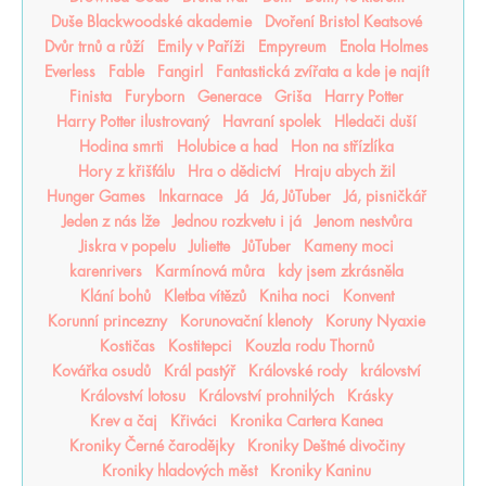
Duše Blackwoodské akademie
Dvoření Bristol Keatsové
Dvůr trnů a růží
Emily v Paříži
Empyreum
Enola Holmes
Everless
Fable
Fangirl
Fantastická zvířata a kde je najít
Finista
Furyborn
Generace
Griša
Harry Potter
Harry Potter ilustrovaný
Havraní spolek
Hledači duší
Hodina smrti
Holubice a had
Hon na střízlíka
Hory z křišťálu
Hra o dědictví
Hraju abych žil
Hunger Games
Inkarnace
Já
Já, JůTuber
Já, pisničkář
Jeden z nás lže
Jednou rozkvetu i já
Jenom nestvůra
Jiskra v popelu
Juliette
JůTuber
Kameny moci
karenrivers
Karmínová můra
kdy jsem zkrásněla
Klání bohů
Kletba vítězů
Kniha noci
Konvent
Korunní princezny
Korunovační klenoty
Koruny Nyaxie
Kostičas
Kostitepci
Kouzla rodu Thornů
Kovářka osudů
Král pastýř
Královské rody
království
Království lotosu
Království prohnilých
Krásky
Krev a čaj
Křiváci
Kronika Cartera Kanea
Kroniky Černé čarodějky
Kroniky Deštné divočiny
Kroniky hladových měst
Kroniky Kaninu