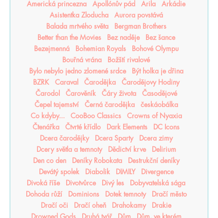
Americká princezna
Apollónův pád
Arila
Arkádie
Asistentka Zloducha
Aurora povstává
Balada mrtvého světa
Bergman Brothers
Better than the Movies
Bez naděje
Bez šance
Bezejmenná
Bohemian Royals
Bohové Olympu
Bouřná vrána
Božští rivalové
Bylo nebylo jedno zlomené srdce
Být holka je dřina
BZRK
Caraval
Čarodějka
Čarodějovy Hodiny
Čarodol
Čarověník
Čáry života
Časodějové
Čepel tajemství
Černá čarodějka
českáobálka
Co kdyby...
CooBoo Classics
Crowns of Nyaxia
Čtenářka
Čtvrté křídlo
Dark Elements
DC Icons
Dcera čarodějky
Dcera Sparty
Dcera zimy
Dcery světla a temnoty
Dědictví krve
Delirium
Den co den
Deníky Robokata
Destrukční deníky
Devátý spolek
Diabolik
DIMILY
Divergence
Divoká říše
Divotvůrce
Divý les
Dobyvatelská sága
Dohoda růží
Dominions
Dotek temnoty
Dračí město
Dračí oči
Dračí oheň
Drahokamy
Drakie
Drowned Gods
Druhá tvář
Dům
Dům, ve kterém