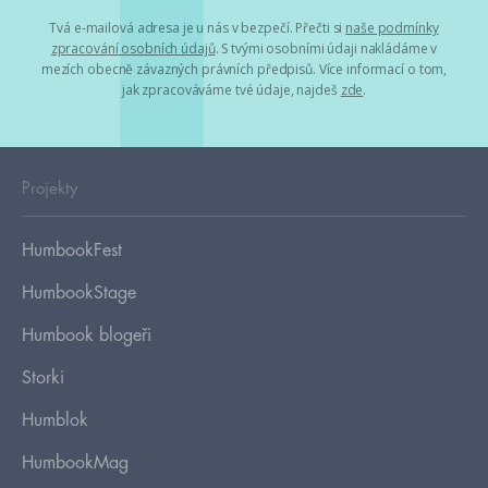
Tvá e-mailová adresa je u nás v bezpečí. Přečti si
naše podmínky
zpracování osobních údajů
. S tvými osobními údaji nakládáme v
mezích obecně závazných právních předpisů. Více informací o tom,
jak zpracováváme tvé údaje, najdeš
zde
.
Projekty
HumbookFest
HumbookStage
Humbook blogeři
Storki
Humblok
HumbookMag