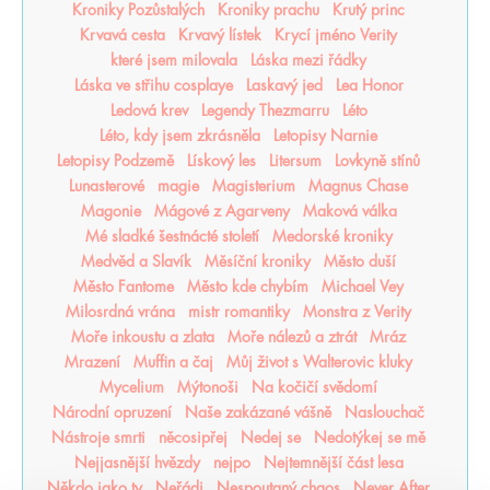
Kroniky Pozůstalých
Kroniky prachu
Krutý princ
Krvavá cesta
Krvavý lístek
Krycí jméno Verity
které jsem milovala
Láska mezi řádky
Láska ve střihu cosplaye
Laskavý jed
Lea Honor
Ledová krev
Legendy Thezmarru
Léto
Léto, kdy jsem zkrásněla
Letopisy Narnie
Letopisy Podzemě
Lískový les
Litersum
Lovkyně stínů
Lunasterové
magie
Magisterium
Magnus Chase
Magonie
Mágové z Agarveny
Maková válka
Mé sladké šestnácté století
Medorské kroniky
Medvěd a Slavík
Měsíční kroniky
Město duší
Město Fantome
Město kde chybím
Michael Vey
Milosrdná vrána
mistr romantiky
Monstra z Verity
Moře inkoustu a zlata
Moře nálezů a ztrát
Mráz
Mrazení
Muffin a čaj
Můj život s Walterovic kluky
Mycelium
Mýtonoši
Na kočičí svědomí
Národní opruzení
Naše zakázané vášně
Naslouchač
Nástroje smrti
něcosipřej
Nedej se
Nedotýkej se mě
Nejjasnější hvězdy
nejpo
Nejtemnější část lesa
Někdo jako ty
Neřádi
Nespoutaný chaos
Never After