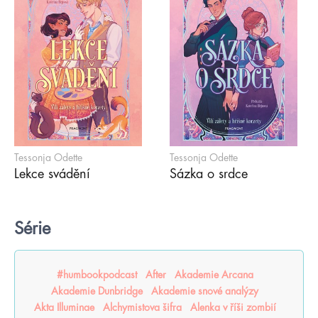
Tessonja Odette
Tessonja Odette
Lekce svádění
Sázka o srdce
Série
#humbookpodcast
After
Akademie Arcana
Akademie Dunbridge
Akademie snové analýzy
Akta Illuminae
Alchymistova šifra
Alenka v říši zombií