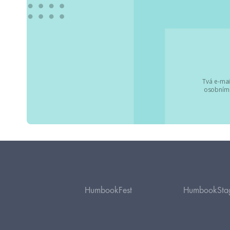
Tvá e-mai
osobními
HumbookFest
HumbookSta