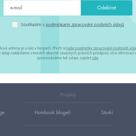
Souhlasím s
podmínkami zpracování osobních údajů
lová adresa je u nás v bezpečí. Přečti si
naše podmínky zpracování osobních úda
 údaji nakládáme v mezích obecně závazných právních předpisů. Více informací o
zpracováváme tvé údaje, najdeš
zde
.
Projekty
ge
Humbook blogeři
Storki