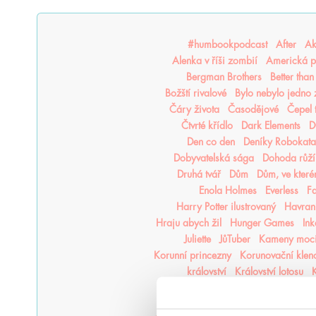
#humbookpodcast
After
Ak
Alenka v říši zombií
Americká p
Bergman Brothers
Better tha
Božští rivalové
Bylo nebylo jedno
Čáry života
Časodějové
Čepel 
Čtvrté křídlo
Dark Elements
D
Den co den
Deníky Robokata
Dobyvatelská sága
Dohoda růží
Druhá tvář
Dům
Dům, ve kter
Enola Holmes
Everless
F
Harry Potter ilustrovaný
Havraní
Hraju abych žil
Hunger Games
In
Juliette
JůTuber
Kameny moc
Korunní princezny
Korunovační klen
království
Království lotosu
K
Kroniky Deštné divočiny
Kron
Krvavý lístek
Krycí jméno Verity