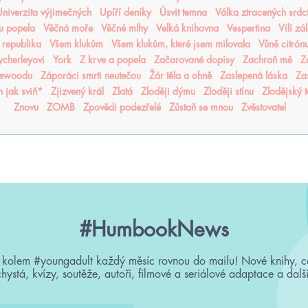
niverzita výjimečných
Upíří deníky
Úsvit temna
Válka ztracených srdc
nu popela
Věčná moře
Věčné mlhy
Velká knihovna
Vespertina
Vílí zá
 republika
Všem klukům
Všem klukům, které jsem milovala
Vůně citrón
cherleyovi
York
Z krve a popela
Začarované dopisy
Zachraň mě
Z
sewoodu
Záporáci smrti neutečou
Žár těla a ohně
Zaslepená láska
Za
n jak sviň*
Zjizvený král
Zlatá
Zloději dýmu
Zloději stínu
Zlodějský 
Znovu
ZOMB
Zpovědi podezřelé
Zůstaň se mnou
Zvěstovatel
#HumbookNews
 kolem #youngadult každý měsíc rovnou do mailu! Nové knihy, c
chystá, kvízy, soutěže, autoři, filmové a seriálové adaptace a další