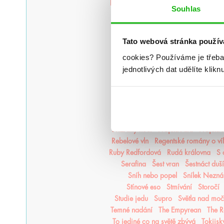
Legendy Thezmarru
Léto
Léto, kdy 
Souhlas
Magisterium
Magnus Chase
Mago
Měsíční kroniky
Město duší
Moře inkoustu a zlata
Moře
Tato webová stránka použív
Na kočičí svědomí
Národní o
cookies?
Používáme je třeba
Nejjasnější hvězdy
nejpo
Nejtemn
jednotlivých dat udělíte klikn
Nikdyuš
Noční partie
Nocte
Nov
Oheň a kov
Ohnivák
Oko za 
Pád zkázy a hněvu
Pamatuj na s
Plující svět
Pod štítem magie
Poušť v plamenech
Pozlacené
Přízraky noci
Projekt Alfa
Projekt
Rebelové vln
Regentské romány o ví
Ruby Redfordová
Rudá královna
S 
Serafina
Šest vran
Šestnáct duší
Sníh nebo popel
Snílek Nezn
Stínové eso
Stmívání
Storočí
Studie jedu
Supro
Světla nad mo
Temné nadání
The Empyrean
The R
To jediné co na světě zbývá
Tokijsk