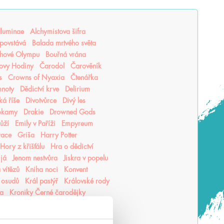
lluminae
Alchymistova šifra
povstává
Balada mrtvého světa
hové Olympu
Bouřná vrána
ovy Hodiny
Čarodol
Čarověník
s
Crowns of Nyaxia
Čtenářka
mnoty
Dědictví krve
Delirium
ká říše
Divotvůrce
Divý les
okamy
Drakie
Drowned Gods
růží
Emily v Paříži
Empyreum
race
Griša
Harry Potter
Hory z křišťálu
Hra o dědictví
 já
Jenom nestvůra
Jiskra v popelu
 vítězů
Kniha noci
Konvent
 osudů
Král pastýř
Královské rody
ea
Kroniky Černé čarodějky
hu
Krutý princ
Krvavá cesta
vý jed
Lea Honor
Ledová krev