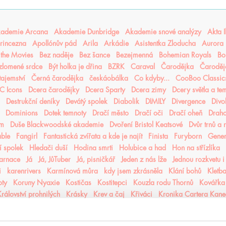
ademie Arcana
Akademie Dunbridge
Akademie snové analýzy
Akta I
rincezna
Apollónův pád
Arila
Arkádie
Asistentka Zloducha
Aurora 
n the Movies
Bez naděje
Bez šance
Bezejmenná
Bohemian Royals
Bo
 zlomené srdce
Být holka je dřina
BZRK
Caraval
Čarodějka
Čaroděj
tajemství
Černá čarodějka
českáobálka
Co kdyby...
CooBoo Classic
C Icons
Dcera čarodějky
Dcera Sparty
Dcera zimy
Dcery světla a te
Destrukční deníky
Devátý spolek
Diabolik
DIMILY
Divergence
Divo
Dominions
Dotek temnoty
Dračí město
Dračí oči
Dračí oheň
Drah
ém
Duše Blackwoodské akademie
Dvoření Bristol Keatsové
Dvůr trnů a 
able
Fangirl
Fantastická zvířata a kde je najít
Finista
Furyborn
Gene
 spolek
Hledači duší
Hodina smrti
Holubice a had
Hon na střízlíka
karnace
Já
Já, JůTuber
Já, pisničkář
Jeden z nás lže
Jednou rozkvetu i
i
karenrivers
Karmínová můra
kdy jsem zkrásněla
Klání bohů
Kletba
oty
Koruny Nyaxie
Kostičas
Kostitepci
Kouzla rodu Thornů
Kovářka
rálovství prohnilých
Krásky
Krev a čaj
Křiváci
Kronika Cartera Kan
iky hladových měst
Kroniky Kaninu
Kroniky Pozůstalých
Kroniky prac
které jsem milovala
Láska mezi řádky
Láska ve střihu cosplaye
Laska