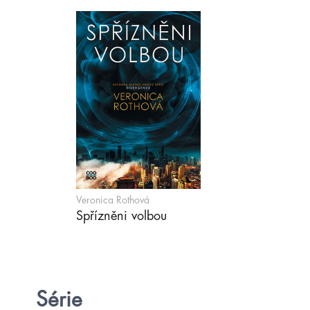
Veronica Rothová
Spřízněni volbou
Série