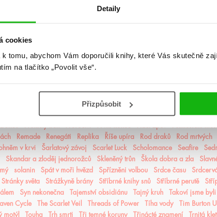
jsem zkrásněla
Letopisy Narnie
Letopisy Podzemě
Lískový les
Litersum
Detaily
nie
Mágové z Agarveny
Maková válka
Mé sladké šestnácté století
M
Město Fantome
Město kde chybím
Michael Vey
Milosrdná vrána
mist
 nálezů a ztrát
Mráz
Mrazení
Muffin a čaj
Můj život s Walterovic k
á cookies
pruzení
Naše zakázané vášně
Naslouchač
Nástroje smrti
něcosipřej
 k tomu, abychom Vám doporučili knihy, které Vás skutečně zaj
ější část lesa
Někdo jako ty
Neřádi
Nespoutaný chaos
Never After
utím na tlačítko „Povolit vše“.
í alchymisté
Nozaki
Nyxia
Odkaz dračích jezdců
Odkaz lidské mys
oko
olaskutunejde
Once Upon a Broken Heart
Opačno
Ostrov živlů
mrt
Panovo znamení
Panův tajemný odkaz
Pasažérka
Percy Jackson
Přizpůsobit
pomaláromantika
Pomněnka
Pomsta & rozbřesk
Popel a duše
Posled
Pozorovatelka
Prázdné sliby
Příběh magie
Příběhy z nového světa
Pri
 Kronos
Prokletý trůn
Proroctví
První konec
Ptačí zpěv
Půlměsíční měs
lách
Remade
Renegáti
Replika
Říše upíra
Rod draků
Rod mrtvých
ohněm v krvi
Šarlatový závoj
Scarlet Luck
Scholomance
Seafire
Sedm
Skandar a zloděj jednorožců
Skleněný trůn
Škola dobra a zla
Slavn
ámý
solanin
Spát v moři hvězd
Spřízněni volbou
Srdce času
Srdcerv
Stránky světa
Strážkyně brány
Stříbrné knihy snů
Stříbrné perutě
Stří
čálem
Syn nekonečna
Tajemství obsidiánu
Tajný kruh
Takoví jsme byli
aven Cycle
The Scarlet Veil
Threads of Power
Tíha vody
Tim Burton 
ý motýl
Touha
Trh smrti
Tři temné koruny
Třinácté znamení
Trnitá kle