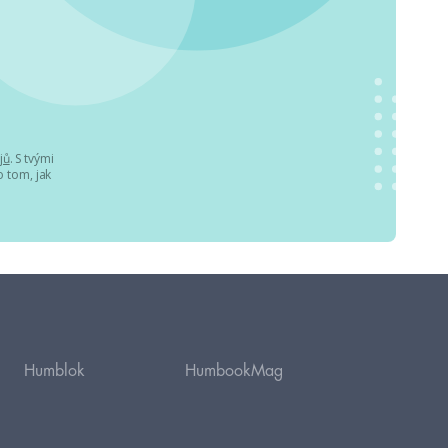
jů
. S tvými
 tom, jak
Humblok
HumbookMag