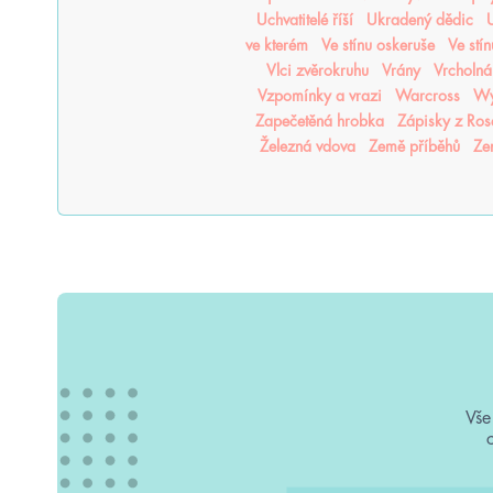
Uchvatitelé říší
Ukradený dědic
U
ve kterém
Ve stínu oskeruše
Ve stí
Vlci zvěrokruhu
Vrány
Vrcholná
Vzpomínky a vrazi
Warcross
Wy
Zapečetěná hrobka
Zápisky z Ro
Železná vdova
Země příběhů
Ze
Vše