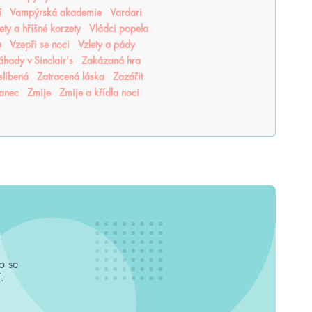
í
Vampýrská akademie
Vardari
lety a hříšné korzety
Vládci popela
u
Vzepři se noci
Vzlety a pády
áhady v Sinclair's
Zakázaná hra
slíbená
Zatracená láska
Zazářit
tanec
Zmije
Zmije a křídla noci
o se
.