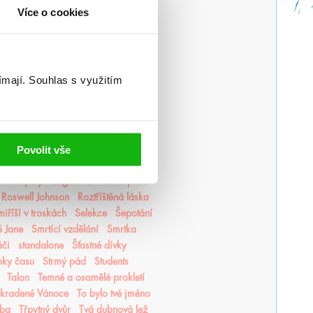
Lovkyně stínů
Lunasterové
magie
Více o cookies
edorské kroniky
Medvěd a Slavík
r romantiky
Monstra z Verity
luky
Mycelium
Mýtonoši
Nedej se
Nedotýkej se mě
ímají.
Souhlas s využitím
Nevítaní
Nezdolná
Nikdynoc
li
Odkaz Orďši
Ofélie Scaleová
Ostrovy bohů
Osud a plamen
Pěškopisy
Phobos
Píseň zimy
Povolit vše
ní Finestra
Poslední hodina
ncezna popela
Princové hříchů
to
Pupíky
Ragnarök
Ranhojička
Roswell Johnson
Roztříštěná láska
iříší v troskách
Selekce
Šepotání
é Jane
Smrtící vzdělání
Smrtka
áči
standalone
Šťastné dívky
pky času
Strmý pád
Students
Talon
Temné a osamělé prokletí
Ukradené Vánoce
To bylo tvé jméno
tba
Třpytný dvůr
Tvá dubnová lež