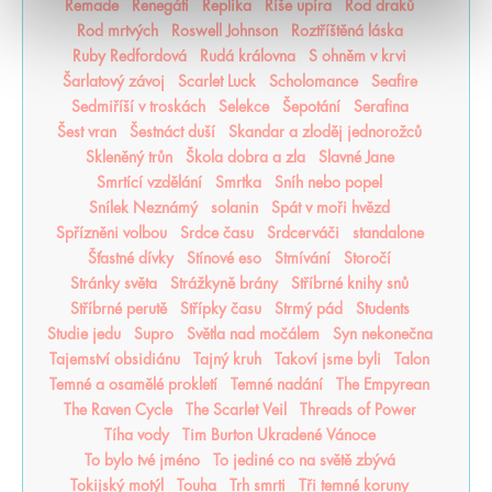
Remade
Renegáti
Replika
Říše upíra
Rod draků
Rod mrtvých
Roswell Johnson
Roztříštěná láska
Ruby Redfordová
Rudá královna
S ohněm v krvi
Šarlatový závoj
Scarlet Luck
Scholomance
Seafire
Sedmiříší v troskách
Selekce
Šepotání
Serafina
Šest vran
Šestnáct duší
Skandar a zloděj jednorožců
Skleněný trůn
Škola dobra a zla
Slavné Jane
Smrtící vzdělání
Smrtka
Sníh nebo popel
Snílek Neznámý
solanin
Spát v moři hvězd
Spřízněni volbou
Srdce času
Srdcerváči
standalone
Šťastné dívky
Stínové eso
Stmívání
Storočí
Stránky světa
Strážkyně brány
Stříbrné knihy snů
Stříbrné perutě
Střípky času
Strmý pád
Students
Studie jedu
Supro
Světla nad močálem
Syn nekonečna
Tajemství obsidiánu
Tajný kruh
Takoví jsme byli
Talon
Temné a osamělé prokletí
Temné nadání
The Empyrean
The Raven Cycle
The Scarlet Veil
Threads of Power
Tíha vody
Tim Burton Ukradené Vánoce
To bylo tvé jméno
To jediné co na světě zbývá
Tokijský motýl
Touha
Trh smrti
Tři temné koruny