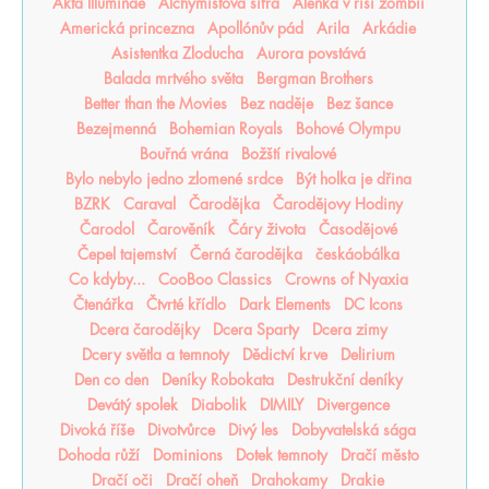
Akta Illuminae
Alchymistova šifra
Alenka v říši zombií
Americká princezna
Apollónův pád
Arila
Arkádie
Asistentka Zloducha
Aurora povstává
Balada mrtvého světa
Bergman Brothers
Better than the Movies
Bez naděje
Bez šance
Bezejmenná
Bohemian Royals
Bohové Olympu
Bouřná vrána
Božští rivalové
Bylo nebylo jedno zlomené srdce
Být holka je dřina
BZRK
Caraval
Čarodějka
Čarodějovy Hodiny
Čarodol
Čarověník
Čáry života
Časodějové
Čepel tajemství
Černá čarodějka
českáobálka
Co kdyby...
CooBoo Classics
Crowns of Nyaxia
Čtenářka
Čtvrté křídlo
Dark Elements
DC Icons
Dcera čarodějky
Dcera Sparty
Dcera zimy
Dcery světla a temnoty
Dědictví krve
Delirium
Den co den
Deníky Robokata
Destrukční deníky
Devátý spolek
Diabolik
DIMILY
Divergence
Divoká říše
Divotvůrce
Divý les
Dobyvatelská sága
Dohoda růží
Dominions
Dotek temnoty
Dračí město
Dračí oči
Dračí oheň
Drahokamy
Drakie