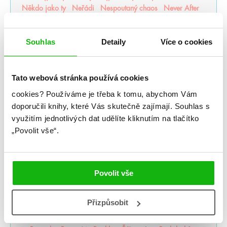
Někdo jako ty
Neřádi
Nespoutaný chaos
Never After
Nevítaní
Nezdolná
Nikdynoc
Nikdyuš
Noční partie
Nocte
Noví alchymisté
Nozaki
Nyxia
Souhlas
Detaily
Více o cookies
Odkaz dračích jezdců
Odkaz lidské mysli
Odkaz Orďši
Ofélie Scaleová
Oheň a kov
Ohnivák
Oko za oko
olaskutunejde
Once Upon a Broken Heart
Tato webová stránka používá cookies
Opačno
Ostrov živlů
Ostrovy bohů
Osud a plamen
Pád zkázy a hněvu
Pamatuj na smrt
Panovo znamení
cookies?
Používáme je třeba k tomu, abychom Vám
Panův tajemný odkaz
Pasažérka
Percy Jackson
doporučili knihy, které Vás skutečně zajímají.
Souhlas s
Pěškopisy
Phobos
Píseň zimy
Plující svět
využitím jednotlivých dat udělíte kliknutím na tlačítko
Pod štítem magie
pomaláromantika
Pomněnka
„Povolit vše“.
Pomsta & rozbřesk
Popel a duše
Poslední Finestra
Poslední hodina
Poušť v plamenech
Pozlacené
Pozorovatelka
Prázdné sliby
Příběh magie
Příběhy z nového světa
Princezna popela
Povolit vše
Princové hříchů
Přízraky noci
Projekt Alfa
Projekt Kronos
Prokletý trůn
Proroctví
První konec
Přizpůsobit
Ptačí zpěv
Půlměsíční město
Pupíky
Ragnarök
Ranhojička
Rebelové vln
Regentské romány o vílách