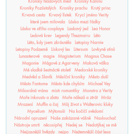
Kroniky hladových měst
Kroniky Kaninu
Kroniky Pozůstalých
Kroniky prachu
Krutý princ
Krvavá cesta
Krvavý lístek
Krycí jméno Verity
které jsem milovala
Láska mezi řádky
Láska ve střihu cosplaye
Laskavý jed
Lea Honor
Ledová krev
Legendy Thezmarru
Léto
Léto, kdy jsem zkrásněla
Letopisy Narnie
Letopisy Podzemě
Lískový les
Litersum
Lovkyně stínů
Lunasterové
magie
Magisterium
Magnus Chase
Magonie
Mágové z Agarveny
Maková válka
Mé sladké šestnácté století
Medorské kroniky
Medvěd a Slavík
Měsíční kroniky
Město duší
Město Fantome
Město kde chybím
Michael Vey
Milosrdná vrána
mistr romantiky
Monstra z Verity
Moře inkoustu a zlata
Moře nálezů a ztrát
Mráz
Mrazení
Muffin a čaj
Můj život s Walterovic kluky
Mycelium
Mýtonoši
Na kočičí svědomí
Národní opruzení
Naše zakázané vášně
Naslouchač
Nástroje smrti
něcosipřej
Nedej se
Nedotýkej se mě
Nejjasnější hvězdy
nejpo
Nejtemnější část lesa