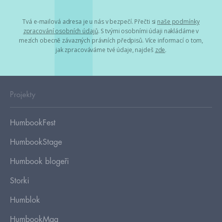
Tvá e-mailová adresa je u nás v bezpečí. Přečti si
naše podmínky
zpracování osobních údajů
. S tvými osobními údaji nakládáme v
mezích obecně závazných právních předpisů. Více informací o tom,
jak zpracováváme tvé údaje, najdeš
zde
.
Projekty
HumbookFest
HumbookStage
Humbook blogeři
Storki
Humblok
HumbookMag