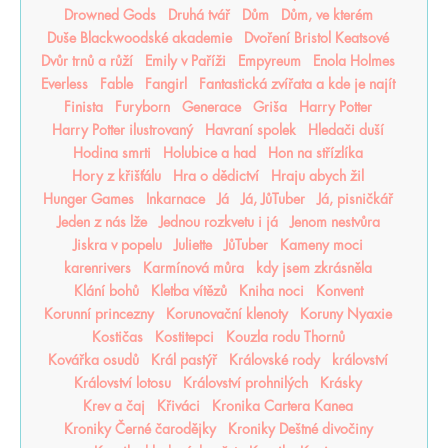
Drowned Gods
Druhá tvář
Dům
Dům, ve kterém
Duše Blackwoodské akademie
Dvoření Bristol Keatsové
Dvůr trnů a růží
Emily v Paříži
Empyreum
Enola Holmes
Everless
Fable
Fangirl
Fantastická zvířata a kde je najít
Finista
Furyborn
Generace
Griša
Harry Potter
Harry Potter ilustrovaný
Havraní spolek
Hledači duší
Hodina smrti
Holubice a had
Hon na střízlíka
Hory z křišťálu
Hra o dědictví
Hraju abych žil
Hunger Games
Inkarnace
Já
Já, JůTuber
Já, pisničkář
Jeden z nás lže
Jednou rozkvetu i já
Jenom nestvůra
Jiskra v popelu
Juliette
JůTuber
Kameny moci
karenrivers
Karmínová můra
kdy jsem zkrásněla
Klání bohů
Kletba vítězů
Kniha noci
Konvent
Korunní princezny
Korunovační klenoty
Koruny Nyaxie
Kostičas
Kostitepci
Kouzla rodu Thornů
Kovářka osudů
Král pastýř
Královské rody
království
Království lotosu
Království prohnilých
Krásky
Krev a čaj
Křiváci
Kronika Cartera Kanea
Kroniky Černé čarodějky
Kroniky Deštné divočiny