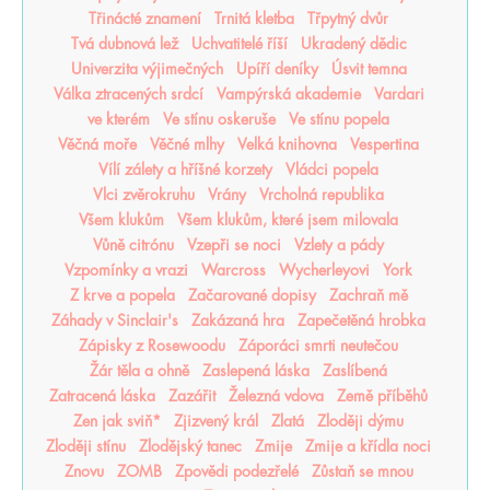
Třinácté znamení
Trnitá kletba
Třpytný dvůr
Tvá dubnová lež
Uchvatitelé říší
Ukradený dědic
Univerzita výjimečných
Upíří deníky
Úsvit temna
Válka ztracených srdcí
Vampýrská akademie
Vardari
ve kterém
Ve stínu oskeruše
Ve stínu popela
Věčná moře
Věčné mlhy
Velká knihovna
Vespertina
Vílí zálety a hříšné korzety
Vládci popela
Vlci zvěrokruhu
Vrány
Vrcholná republika
Všem klukům
Všem klukům, které jsem milovala
Vůně citrónu
Vzepři se noci
Vzlety a pády
Vzpomínky a vrazi
Warcross
Wycherleyovi
York
Z krve a popela
Začarované dopisy
Zachraň mě
Záhady v Sinclair's
Zakázaná hra
Zapečetěná hrobka
Zápisky z Rosewoodu
Záporáci smrti neutečou
Žár těla a ohně
Zaslepená láska
Zaslíbená
Zatracená láska
Zazářit
Železná vdova
Země příběhů
Zen jak sviň*
Zjizvený král
Zlatá
Zloději dýmu
Zloději stínu
Zlodějský tanec
Zmije
Zmije a křídla noci
Znovu
ZOMB
Zpovědi podezřelé
Zůstaň se mnou