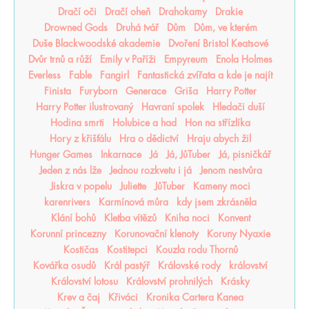
Dračí oči
Dračí oheň
Drahokamy
Drakie
Drowned Gods
Druhá tvář
Dům
Dům, ve kterém
Duše Blackwoodské akademie
Dvoření Bristol Keatsové
Dvůr trnů a růží
Emily v Paříži
Empyreum
Enola Holmes
Everless
Fable
Fangirl
Fantastická zvířata a kde je najít
Finista
Furyborn
Generace
Griša
Harry Potter
Harry Potter ilustrovaný
Havraní spolek
Hledači duší
Hodina smrti
Holubice a had
Hon na střízlíka
Hory z křišťálu
Hra o dědictví
Hraju abych žil
Hunger Games
Inkarnace
Já
Já, JůTuber
Já, pisničkář
Jeden z nás lže
Jednou rozkvetu i já
Jenom nestvůra
Jiskra v popelu
Juliette
JůTuber
Kameny moci
karenrivers
Karmínová můra
kdy jsem zkrásněla
Klání bohů
Kletba vítězů
Kniha noci
Konvent
Korunní princezny
Korunovační klenoty
Koruny Nyaxie
Kostičas
Kostitepci
Kouzla rodu Thornů
Kovářka osudů
Král pastýř
Královské rody
království
Království lotosu
Království prohnilých
Krásky
Krev a čaj
Křiváci
Kronika Cartera Kanea