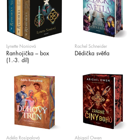
Lynette Noniová
Rachel Schneider
Ranhojička – box
Dědička světla
(1.-3. díl)
Adéla Rosípalová
Abigail Owen