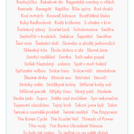
Ranhojička
Rebelové vln
Regentské romány o vílách
Remade
Renegáti
Replika
Říše upíra
Rod draků
Rod mrtvých
Roswell Johnson
Roztříštěná láska
Ruby Redfordová
Rudá královna
S ohněm v krvi
Šarlatový závoj
Scarlet Luck
Scholomance
Seafire
Sedmiříší v troskách
Selekce
Šepotání
Serafina
Šest vran
Šestnáct duší
Skandar a zloděj jednorožců
Skleněný trůn
Škola dobra a zla
Slavné Jane
Smrtící vzdělání
Smrtka
Sníh nebo popel
Snílek Neznámý
solanin
Spát v moři hvězd
Spřízněni volbou
Srdce času
Srdcerváči
standalone
Šťastné dívky
Stínové eso
Stmívání
Storočí
Stránky světa
Strážkyně brány
Stříbrné knihy snů
Stříbrné perutě
Střípky času
Strmý pád
Students
Studie jedu
Supro
Světla nad močálem
Syn nekonečna
Tajemství obsidiánu
Tajný kruh
Takoví jsme byli
Talon
Temné a osamělé prokletí
Temné nadání
The Empyrean
The Raven Cycle
The Scarlet Veil
Threads of Power
Tíha vody
Tim Burton Ukradené Vánoce
To bylo tvé jméno
To jediné co na světě zbývá