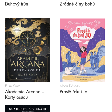
Duhový trůn
Zrádné činy bohů
Elise Kova
Nora Dåsnes
Akademie Arcana –
Prostě řekni jo
Karty osudu