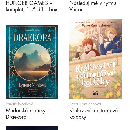
HUNGER GAMES –
Následuj mě v rytmu
komplet, 1.-5.díl – box
Vánoc
Lynette Noniová
Petra Kamlachová
Medorské kroniky –
Království a citronové
Draekora
koláčky