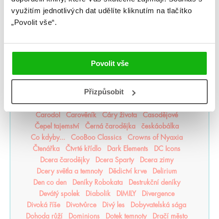
Akademie Dunbridge
Akademie snové analýzy
využitím jednotlivých dat udělíte kliknutím na tlačítko
Akta Illuminae
Alchymistova šifra
Alenka v říši zombií
„Povolit vše“.
Americká princezna
Apollónův pád
Arila
Arkádie
Asistentka Zloducha
Aurora povstává
Balada mrtvého světa
Bergman Brothers
Better than the Movies
Bez naděje
Bez šance
Povolit vše
Bezejmenná
Bohemian Royals
Bohové Olympu
Bouřná vrána
Božští rivalové
Přizpůsobit
Bylo nebylo jedno zlomené srdce
Být holka je dřina
BZRK
Caraval
Čarodějka
Čarodějovy Hodiny
Čarodol
Čarověník
Čáry života
Časodějové
Čepel tajemství
Černá čarodějka
českáobálka
Co kdyby...
CooBoo Classics
Crowns of Nyaxia
Čtenářka
Čtvrté křídlo
Dark Elements
DC Icons
Dcera čarodějky
Dcera Sparty
Dcera zimy
Dcery světla a temnoty
Dědictví krve
Delirium
Den co den
Deníky Robokata
Destrukční deníky
Devátý spolek
Diabolik
DIMILY
Divergence
Divoká říše
Divotvůrce
Divý les
Dobyvatelská sága
Dohoda růží
Dominions
Dotek temnoty
Dračí město