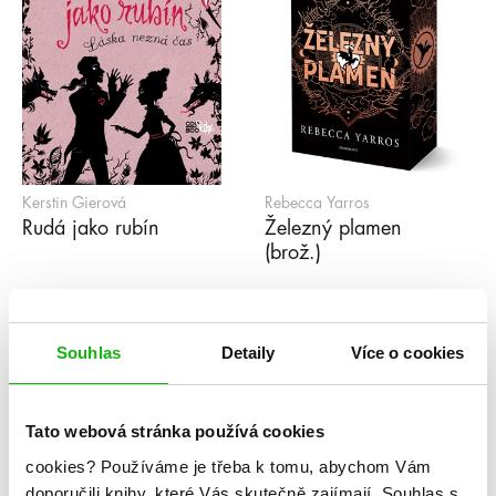
Kerstin Gierová
Rebecca Yarros
Rudá jako rubín
Železný plamen
(brož.)
1
2
3
4
5
...
99
»
Souhlas
Detaily
Více o cookies
Série
Tato webová stránka používá cookies
cookies?
Používáme je třeba k tomu, abychom Vám
#humbookpodcast
After
Akademie Arcana
doporučili knihy, které Vás skutečně zajímají.
Souhlas s