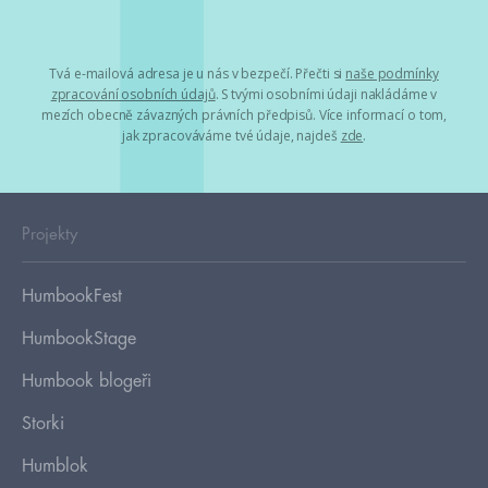
Tvá e-mailová adresa je u nás v bezpečí. Přečti si
naše podmínky
zpracování osobních údajů
. S tvými osobními údaji nakládáme v
mezích obecně závazných právních předpisů. Více informací o tom,
jak zpracováváme tvé údaje, najdeš
zde
.
Projekty
HumbookFest
HumbookStage
Humbook blogeři
Storki
Humblok