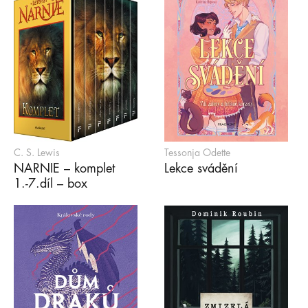
C. S. Lewis
Tessonja Odette
NARNIE – komplet
Lekce svádění
1.-7.díl – box