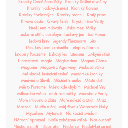
Kroniky Černé čarodějky
Kroniky Deštné divočiny
Kroniky hladových měst
Kroniky Kaninu
Kroniky Pozůstalých
Kroniky prachu
Krutý princ
Krvavá cesta
Krvavý lístek
Krycí jméno Verity
které jsem milovala
Láska mezi řádky
Láska ve střihu cosplaye
Laskavý jed
Lea Honor
Ledová krev
Legendy Thezmarru
Léto
Léto, kdy jsem zkrásněla
Letopisy Narnie
Letopisy Podzemě
Lískový les
Litersum
Lovkyně stínů
Lunasterové
magie
Magisterium
Magnus Chase
Magonie
Mágové z Agarveny
Maková válka
Mé sladké šestnácté století
Medorské kroniky
Medvěd a Slavík
Měsíční kroniky
Město duší
Město Fantome
Město kde chybím
Michael Vey
Milosrdná vrána
mistr romantiky
Monstra z Verity
Moře inkoustu a zlata
Moře nálezů a ztrát
Mráz
Mrazení
Muffin a čaj
Můj život s Walterovic kluky
Mycelium
Mýtonoši
Na kočičí svědomí
Národní opruzení
Naše zakázané vášně
Naslouchač
Nástroje smrti
něcosipřej
Nedej se
Nedotýkej se mě