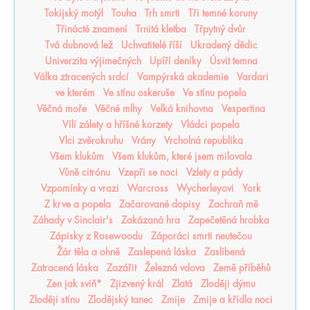
Tokijský motýl
Touha
Trh smrti
Tři temné koruny
Třinácté znamení
Trnitá kletba
Třpytný dvůr
Tvá dubnová lež
Uchvatitelé říší
Ukradený dědic
Univerzita výjimečných
Upíří deníky
Úsvit temna
Válka ztracených srdcí
Vampýrská akademie
Vardari
ve kterém
Ve stínu oskeruše
Ve stínu popela
Věčná moře
Věčné mlhy
Velká knihovna
Vespertina
Vílí zálety a hříšné korzety
Vládci popela
Vlci zvěrokruhu
Vrány
Vrcholná republika
Všem klukům
Všem klukům, které jsem milovala
Vůně citrónu
Vzepři se noci
Vzlety a pády
Vzpomínky a vrazi
Warcross
Wycherleyovi
York
Z krve a popela
Začarované dopisy
Zachraň mě
Záhady v Sinclair's
Zakázaná hra
Zapečetěná hrobka
Zápisky z Rosewoodu
Záporáci smrti neutečou
Žár těla a ohně
Zaslepená láska
Zaslíbená
Zatracená láska
Zazářit
Železná vdova
Země příběhů
Zen jak sviň*
Zjizvený král
Zlatá
Zloději dýmu
Zloději stínu
Zlodějský tanec
Zmije
Zmije a křídla noci