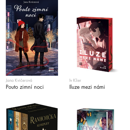
Jana Kvičerová
Iv Klier
Pouto zimní noci
Iluze mezi námi