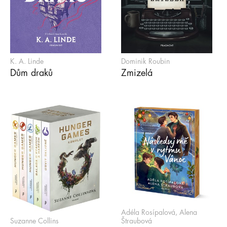
K. A. Linde
Dominik Roubin
Dům draků
Zmizelá
Adéla Rosípalová, Alena
Suzanne Collins
Štraubová