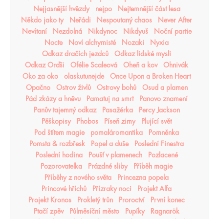
Nejjasnější hvězdy
nejpo
Nejtemnější část lesa
Někdo jako ty
Neřádi
Nespoutaný chaos
Never After
Nevítaní
Nezdolná
Nikdynoc
Nikdyuš
Noční partie
Nocte
Noví alchymisté
Nozaki
Nyxia
Odkaz dračích jezdců
Odkaz lidské mysli
Odkaz Orďši
Ofélie Scaleová
Oheň a kov
Ohnivák
Oko za oko
olaskutunejde
Once Upon a Broken Heart
Opačno
Ostrov živlů
Ostrovy bohů
Osud a plamen
Pád zkázy a hněvu
Pamatuj na smrt
Panovo znamení
Panův tajemný odkaz
Pasažérka
Percy Jackson
Pěškopisy
Phobos
Píseň zimy
Plující svět
Pod štítem magie
pomaláromantika
Pomněnka
Pomsta & rozbřesk
Popel a duše
Poslední Finestra
Poslední hodina
Poušť v plamenech
Pozlacené
Pozorovatelka
Prázdné sliby
Příběh magie
Příběhy z nového světa
Princezna popela
Princové hříchů
Přízraky noci
Projekt Alfa
Projekt Kronos
Prokletý trůn
Proroctví
První konec
Ptačí zpěv
Půlměsíční město
Pupíky
Ragnarök