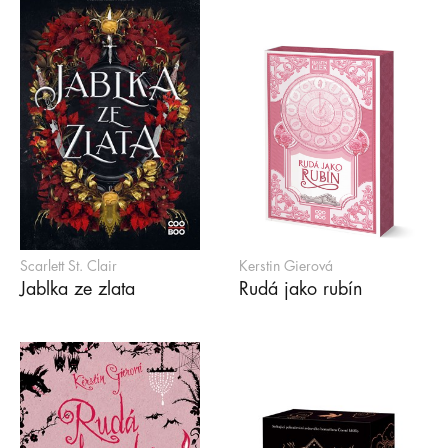
Scarlett St. Clair
Kerstin Gierová
Jablka ze zlata
Rudá jako rubín