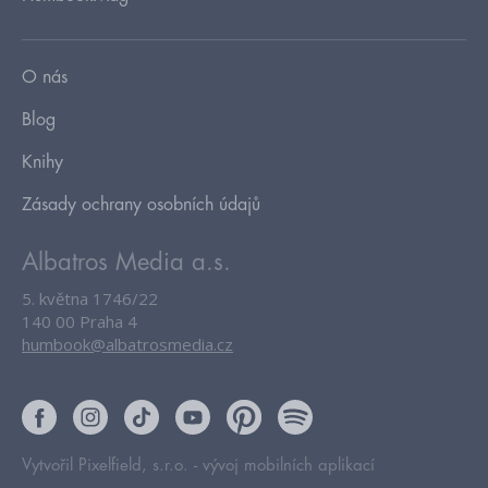
O nás
Blog
Knihy
Zásady ochrany osobních údajů
Albatros Media a.s.
5. května 1746/22
140 00 Praha 4
humbook@albatrosmedia.cz
Vytvořil Pixelfield, s.r.o. -
vývoj mobilních aplikací