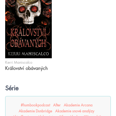
Kerri Maniscalco
Království obávaných
Série
#humbookpodcast
After
Akademie Arcana
Akademie Dunbridge
Akademie snové analýzy