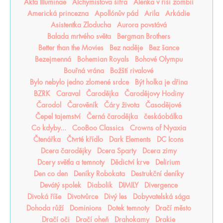
Akta Illuminae
Alchymistova šifra
Alenka v říši zombií
Americká princezna
Apollónův pád
Arila
Arkádie
Asistentka Zloducha
Aurora povstává
Balada mrtvého světa
Bergman Brothers
Better than the Movies
Bez naděje
Bez šance
Bezejmenná
Bohemian Royals
Bohové Olympu
Bouřná vrána
Božští rivalové
Bylo nebylo jedno zlomené srdce
Být holka je dřina
BZRK
Caraval
Čarodějka
Čarodějovy Hodiny
Čarodol
Čarověník
Čáry života
Časodějové
Čepel tajemství
Černá čarodějka
českáobálka
Co kdyby...
CooBoo Classics
Crowns of Nyaxia
Čtenářka
Čtvrté křídlo
Dark Elements
DC Icons
Dcera čarodějky
Dcera Sparty
Dcera zimy
Dcery světla a temnoty
Dědictví krve
Delirium
Den co den
Deníky Robokata
Destrukční deníky
Devátý spolek
Diabolik
DIMILY
Divergence
Divoká říše
Divotvůrce
Divý les
Dobyvatelská sága
Dohoda růží
Dominions
Dotek temnoty
Dračí město
Dračí oči
Dračí oheň
Drahokamy
Drakie