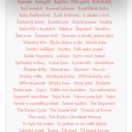
Remade
Renegáti
Replika
Říše upíra
Rod draků
Rod mrtvých
Roswell Johnson
Roztříštěná láska
Ruby Redfordová
Rudá královna
S ohněm v krvi
Šarlatový závoj
Scarlet Luck
Scholomance
Seafire
Sedmiříší v troskách
Selekce
Šepotání
Serafina
Šest vran
Šestnáct duší
Skandar a zloděj jednorožců
Skleněný trůn
Škola dobra a zla
Slavné Jane
Smrtící vzdělání
Smrtka
Sníh nebo popel
Snílek Neznámý
solanin
Spát v moři hvězd
Spřízněni volbou
Srdce času
Srdcerváči
standalone
Šťastné dívky
Stínové eso
Stmívání
Storočí
Stránky světa
Strážkyně brány
Stříbrné knihy snů
Stříbrné perutě
Střípky času
Strmý pád
Students
Studie jedu
Supro
Světla nad močálem
Syn nekonečna
Tajemství obsidiánu
Tajný kruh
Takoví jsme byli
Talon
Temné a osamělé prokletí
Temné nadání
The Empyrean
The Raven Cycle
The Scarlet Veil
Threads of Power
Tíha vody
Tim Burton Ukradené Vánoce
To bylo tvé jméno
To jediné co na světě zbývá
Tokijský motýl
Touha
Trh smrti
Tři temné koruny