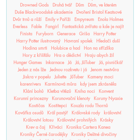
Drowned Gods
Druhá tvář
Dům
Dům, ve kterém
Duše Blackwoodské akademie
Dvoření Bristol Keatsové
Dvůr trnů a růží
Emily v Paříži
Empyreum
Enola Holmes
Everless
Fable
Fangirl
Fantastická zvířata a kde je najít
Finista
Furyborn
Generace
Griša
Harry Potter
Harry Potter ilustrovaný
Havraní spolek
Hledači duší
Hodina smrti
Holubice a had
Hon na střízlíka
Hory z křišťálu
Hra o dědictví
Hraju abych žil
Hunger Games
Inkarnace
Já
Já, JůTuber
Já, pisničkář
Jeden z nás lže
Jednou rozkvetu i já
Jenom nestvůra
Jiskra v popelu
Juliette
JůTuber
Kameny moci
karenrivers
Karmínová můra
kdy jsem zkrásněla
Klání bohů
Kletba vítězů
Kniha noci
Konvent
Korunní princezny
Korunovační klenoty
Koruny Nyaxie
Kostičas
Kostitepci
Kouzla rodu Thornů
Kovářka osudů
Král pastýř
Královské rody
království
Království lotosu
Království prohnilých
Krásky
Krev a čaj
Křiváci
Kronika Cartera Kanea
Kroniky Černé čarodějky
Kroniky Deštné divočiny