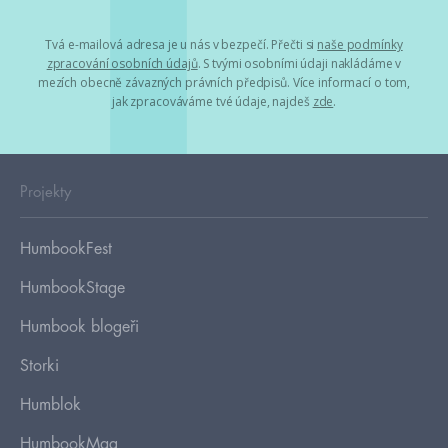
Tvá e-mailová adresa je u nás v bezpečí. Přečti si
naše podmínky
zpracování osobních údajů
. S tvými osobními údaji nakládáme v
mezích obecně závazných právních předpisů. Více informací o tom,
jak zpracováváme tvé údaje, najdeš
zde
.
Projekty
HumbookFest
HumbookStage
Humbook blogeři
Storki
Humblok
HumbookMag