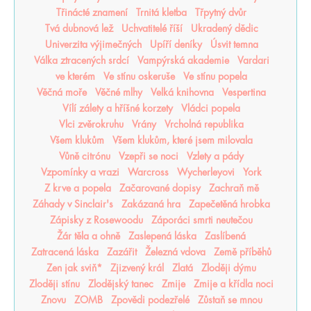
Třinácté znamení
Trnitá kletba
Třpytný dvůr
Tvá dubnová lež
Uchvatitelé říší
Ukradený dědic
Univerzita výjimečných
Upíří deníky
Úsvit temna
Válka ztracených srdcí
Vampýrská akademie
Vardari
ve kterém
Ve stínu oskeruše
Ve stínu popela
Věčná moře
Věčné mlhy
Velká knihovna
Vespertina
Vílí zálety a hříšné korzety
Vládci popela
Vlci zvěrokruhu
Vrány
Vrcholná republika
Všem klukům
Všem klukům, které jsem milovala
Vůně citrónu
Vzepři se noci
Vzlety a pády
Vzpomínky a vrazi
Warcross
Wycherleyovi
York
Z krve a popela
Začarované dopisy
Zachraň mě
Záhady v Sinclair's
Zakázaná hra
Zapečetěná hrobka
Zápisky z Rosewoodu
Záporáci smrti neutečou
Žár těla a ohně
Zaslepená láska
Zaslíbená
Zatracená láska
Zazářit
Železná vdova
Země příběhů
Zen jak sviň*
Zjizvený král
Zlatá
Zloději dýmu
Zloději stínu
Zlodějský tanec
Zmije
Zmije a křídla noci
Znovu
ZOMB
Zpovědi podezřelé
Zůstaň se mnou