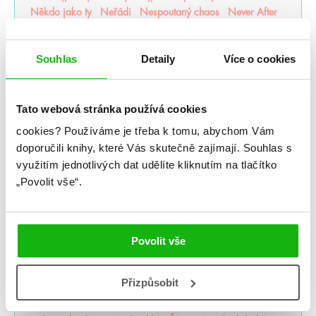
Někdo jako ty
Neřádi
Nespoutaný chaos
Never After
Nevítaní
Nezdolná
Nikdynoc
Nikdyuš
Noční partie
Nocte
Noví alchymisté
Nozaki
Nyxia
Souhlas
Detaily
Více o cookies
Odkaz dračích jezdců
Odkaz lidské mysli
Odkaz Orďši
Ofélie Scaleová
Oheň a kov
Ohnivák
Oko za oko
olaskutunejde
Once Upon a Broken Heart
Tato webová stránka používá cookies
Opačno
Ostrov živlů
Ostrovy bohů
Osud a plamen
Pád zkázy a hněvu
Pamatuj na smrt
Panovo znamení
cookies?
Používáme je třeba k tomu, abychom Vám
Panův tajemný odkaz
Pasažérka
Percy Jackson
doporučili knihy, které Vás skutečně zajímají.
Souhlas s
Pěškopisy
Phobos
Píseň zimy
Plující svět
využitím jednotlivých dat udělíte kliknutím na tlačítko
Pod štítem magie
pomaláromantika
Pomněnka
„Povolit vše“.
Pomsta & rozbřesk
Popel a duše
Poslední Finestra
Poslední hodina
Poušť v plamenech
Pozlacené
Pozorovatelka
Prázdné sliby
Příběh magie
Příběhy z nového světa
Princezna popela
Povolit vše
Princové hříchů
Přízraky noci
Projekt Alfa
Projekt Kronos
Prokletý trůn
Proroctví
První konec
Přizpůsobit
Ptačí zpěv
Půlměsíční město
Pupíky
Ragnarök
Ranhojička
Rebelové vln
Regentské romány o vílách