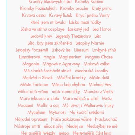
Kroniky hladových měst
Kroniky Kaninu
Kroniky Pozůstalých
Kroniky prachu
Krutý princ
Krvavá cesta
Krvavý lístek
Krycí jméno Verity
které jsem milovala
Láska mezi řádky
Láska ve střihu cosplaye
Laskavý jed
Lea Honor
Ledová krev
Legendy Thezmarru
Léto
Léto, kdy jsem zkrásněla
Letopisy Narnie
Letopisy Podzemě
Lískový les
Litersum
Lovkyně stínů
Lunasterové
magie
Magisterium
Magnus Chase
Magonie
Mágové z Agarveny
Maková válka
Mé sladké šestnácté století
Medorské kroniky
Medvěd a Slavík
Měsíční kroniky
Město duší
Město Fantome
Město kde chybím
Michael Vey
Milosrdná vrána
mistr romantiky
Monstra z Verity
Moře inkoustu a zlata
Moře nálezů a ztrát
Mráz
Mrazení
Muffin a čaj
Můj život s Walterovic kluky
Mycelium
Mýtonoši
Na kočičí svědomí
Národní opruzení
Naše zakázané vášně
Naslouchač
Nástroje smrti
něcosipřej
Nedej se
Nedotýkej se mě
Nejjasnější hvězdy
nejpo
Nejtemnější část lesa