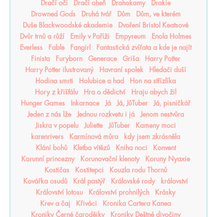
Dračí oči
Dračí oheň
Drahokamy
Drakie
Drowned Gods
Druhá tvář
Dům
Dům, ve kterém
Duše Blackwoodské akademie
Dvoření Bristol Keatsové
Dvůr trnů a růží
Emily v Paříži
Empyreum
Enola Holmes
Everless
Fable
Fangirl
Fantastická zvířata a kde je najít
Finista
Furyborn
Generace
Griša
Harry Potter
Harry Potter ilustrovaný
Havraní spolek
Hledači duší
Hodina smrti
Holubice a had
Hon na střízlíka
Hory z křišťálu
Hra o dědictví
Hraju abych žil
Hunger Games
Inkarnace
Já
Já, JůTuber
Já, pisničkář
Jeden z nás lže
Jednou rozkvetu i já
Jenom nestvůra
Jiskra v popelu
Juliette
JůTuber
Kameny moci
karenrivers
Karmínová můra
kdy jsem zkrásněla
Klání bohů
Kletba vítězů
Kniha noci
Konvent
Korunní princezny
Korunovační klenoty
Koruny Nyaxie
Kostičas
Kostitepci
Kouzla rodu Thornů
Kovářka osudů
Král pastýř
Královské rody
království
Království lotosu
Království prohnilých
Krásky
Krev a čaj
Křiváci
Kronika Cartera Kanea
Kroniky Černé čarodějky
Kroniky Deštné divočiny