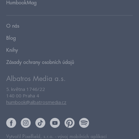
HumbookMag
O nás
Blog
Knihy
Zásady ochrany osobních údajů
Albatros Media a.s.
5. května 1746/22
140 00 Praha 4
humbook@albatrosmedia.cz
Vytvořil Pixelfield, s.r.o. -
vývoj mobilních aplikací