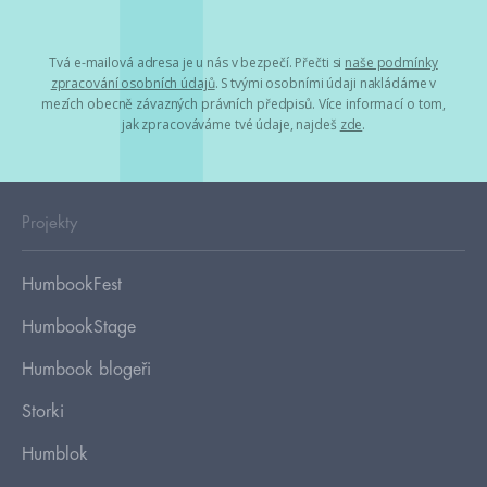
Tvá e-mailová adresa je u nás v bezpečí. Přečti si
naše podmínky
zpracování osobních údajů
. S tvými osobními údaji nakládáme v
mezích obecně závazných právních předpisů. Více informací o tom,
jak zpracováváme tvé údaje, najdeš
zde
.
Projekty
HumbookFest
HumbookStage
Humbook blogeři
Storki
Humblok