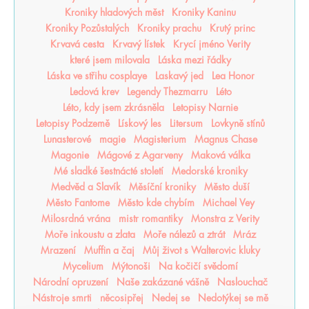
Kroniky hladových měst
Kroniky Kaninu
Kroniky Pozůstalých
Kroniky prachu
Krutý princ
Krvavá cesta
Krvavý lístek
Krycí jméno Verity
které jsem milovala
Láska mezi řádky
Láska ve střihu cosplaye
Laskavý jed
Lea Honor
Ledová krev
Legendy Thezmarru
Léto
Léto, kdy jsem zkrásněla
Letopisy Narnie
Letopisy Podzemě
Lískový les
Litersum
Lovkyně stínů
Lunasterové
magie
Magisterium
Magnus Chase
Magonie
Mágové z Agarveny
Maková válka
Mé sladké šestnácté století
Medorské kroniky
Medvěd a Slavík
Měsíční kroniky
Město duší
Město Fantome
Město kde chybím
Michael Vey
Milosrdná vrána
mistr romantiky
Monstra z Verity
Moře inkoustu a zlata
Moře nálezů a ztrát
Mráz
Mrazení
Muffin a čaj
Můj život s Walterovic kluky
Mycelium
Mýtonoši
Na kočičí svědomí
Národní opruzení
Naše zakázané vášně
Naslouchač
Nástroje smrti
něcosipřej
Nedej se
Nedotýkej se mě