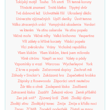
Tokijský motýl
Touha
Trh smrti
Tři temné koruny
Třinácté znamení
Trnitá kletba
Třpytný dvůr
Tvá dubnová lež
Uchvatitelé říší
Ukradený dědic
Univerzita výjimečných
Upíří deníky
Úsvit temna
Válka ztracených srdcí
Vampýrská akademie
Vardari
ve kterém
Ve stínu oskeruše
Ve stínu popela
Věčná moře
Věčné mlhy
Velká knihovna
Vespertina
Vílí zálety a hříšné korzety
Vládci popela
Vlci zvěrokruhu
Vrány
Vrcholná republika
Všem klukům
Všem klukům, které jsem milovala
Vůně citrónu
Vzepři se noci
Vzlety a pády
Vzpomínky a vrazi
Warcross
Wycherleyovi
York
Z krve a popela
Začarované dopisy
Zachraň mě
Záhady v Sinclair's
Zakázaná hra
Zapečetěná hrobka
Zápisky z Rosewoodu
Záporáci smrti neutečou
Žár těla a ohně
Zaslepená láska
Zaslíbená
Zatracená láska
Zazářit
Železná vdova
Země příběhů
Zen jak sviň*
Zjizvený král
Zlatá
Zloději dýmu
Zloději stínu
Zlodějský tanec
Zmije
Zmije a křídla noci
Znovu
ZOMB
Zpovědi podezřelé
Zůstaň se mnou