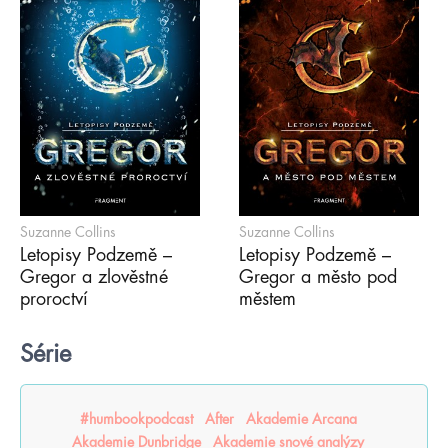
Suzanne Collins
Suzanne Collins
Letopisy Podzemě –
Letopisy Podzemě –
Gregor a zlověstné
Gregor a město pod
proroctví
městem
Série
#humbookpodcast
After
Akademie Arcana
Akademie Dunbridge
Akademie snové analýzy