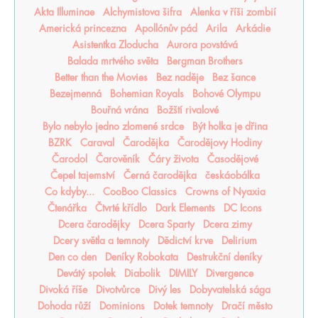
Akta Illuminae
Alchymistova šifra
Alenka v říši zombií
Americká princezna
Apollónův pád
Arila
Arkádie
Asistentka Zloducha
Aurora povstává
Balada mrtvého světa
Bergman Brothers
Better than the Movies
Bez naděje
Bez šance
Bezejmenná
Bohemian Royals
Bohové Olympu
Bouřná vrána
Božští rivalové
Bylo nebylo jedno zlomené srdce
Být holka je dřina
BZRK
Caraval
Čarodějka
Čarodějovy Hodiny
Čarodol
Čarověník
Čáry života
Časodějové
Čepel tajemství
Černá čarodějka
českáobálka
Co kdyby...
CooBoo Classics
Crowns of Nyaxia
Čtenářka
Čtvrté křídlo
Dark Elements
DC Icons
Dcera čarodějky
Dcera Sparty
Dcera zimy
Dcery světla a temnoty
Dědictví krve
Delirium
Den co den
Deníky Robokata
Destrukční deníky
Devátý spolek
Diabolik
DIMILY
Divergence
Divoká říše
Divotvůrce
Divý les
Dobyvatelská sága
Dohoda růží
Dominions
Dotek temnoty
Dračí město