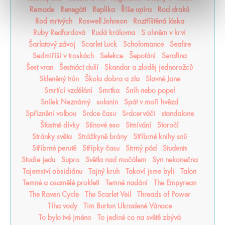
Remade
Renegáti
Replika
Říše upíra
Rod draků
Rod mrtvých
Roswell Johnson
Roztříštěná láska
Ruby Redfordová
Rudá královna
S ohněm v krvi
Šarlatový závoj
Scarlet Luck
Scholomance
Seafire
Sedmiříší v troskách
Selekce
Šepotání
Serafina
Šest vran
Šestnáct duší
Skandar a zloděj jednorožců
Skleněný trůn
Škola dobra a zla
Slavné Jane
Smrtící vzdělání
Smrtka
Sníh nebo popel
Snílek Neznámý
solanin
Spát v moři hvězd
Spřízněni volbou
Srdce času
Srdcerváči
standalone
Šťastné dívky
Stínové eso
Stmívání
Storočí
Stránky světa
Strážkyně brány
Stříbrné knihy snů
Stříbrné perutě
Střípky času
Strmý pád
Students
Studie jedu
Supro
Světla nad močálem
Syn nekonečna
Tajemství obsidiánu
Tajný kruh
Takoví jsme byli
Talon
Temné a osamělé prokletí
Temné nadání
The Empyrean
The Raven Cycle
The Scarlet Veil
Threads of Power
Tíha vody
Tim Burton Ukradené Vánoce
To bylo tvé jméno
To jediné co na světě zbývá