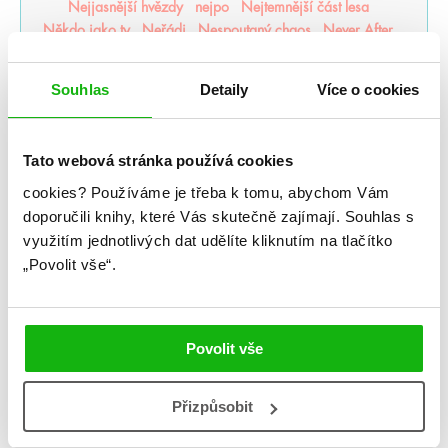
Nejjasnější hvězdy
nejpo
Nejtemnější část lesa
Někdo jako ty
Neřádi
Nespoutaný chaos
Never After
Nevítaní
Nezdolná
Nikdynoc
Nikdyuš
Noční partie
Nocte
Noví alchymisté
Nozaki
Nyxia
Souhlas
Detaily
Více o cookies
Odkaz dračích jezdců
Odkaz lidské mysli
Odkaz Orďši
Ofélie Scaleová
Oheň a kov
Ohnivák
Oko za oko
olaskutunejde
Once Upon a Broken Heart
Tato webová stránka používá cookies
Opačno
Ostrov živlů
Ostrovy bohů
Osud a plamen
cookies?
Používáme je třeba k tomu, abychom Vám
Pád zkázy a hněvu
Pamatuj na smrt
Panovo znamení
Panův tajemný odkaz
Pasažérka
Percy Jackson
doporučili knihy, které Vás skutečně zajímají.
Souhlas s
Pěškopisy
Phobos
Píseň zimy
Plující svět
využitím jednotlivých dat udělíte kliknutím na tlačítko
Pod štítem magie
pomaláromantika
Pomněnka
„Povolit vše“.
Pomsta & rozbřesk
Popel a duše
Poslední Finestra
Poslední hodina
Poušť v plamenech
Pozlacené
Pozorovatelka
Prázdné sliby
Příběh magie
Povolit vše
Příběhy z nového světa
Princezna popela
Princové hříchů
Přízraky noci
Projekt Alfa
Projekt Kronos
Prokletý trůn
Proroctví
První konec
Přizpůsobit
Ptačí zpěv
Půlměsíční město
Pupíky
Ragnarök
Ranhojička
Rebelové vln
Regentské romány o vílách