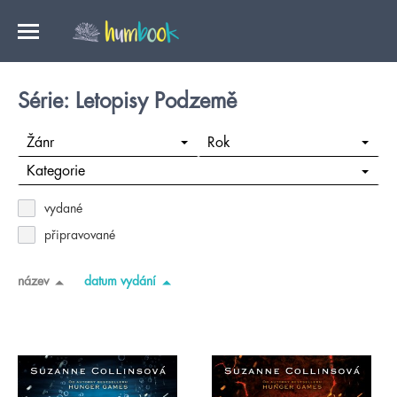
Série: Letopisy Podzemě
Žánr
Rok
Kategorie
vydané
připravované
název
datum vydání