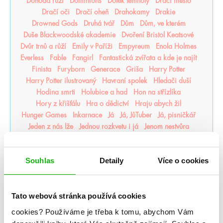
Dohoda růží
Dominions
Dotek temnoty
Dračí město
Dračí oči
Dračí oheň
Drahokamy
Drakie
Drowned Gods
Druhá tvář
Dům
Dům, ve kterém
Duše Blackwoodské akademie
Dvoření Bristol Keatsové
Dvůr trnů a růží
Emily v Paříži
Empyreum
Enola Holmes
Everless
Fable
Fangirl
Fantastická zvířata a kde je najít
Finista
Furyborn
Generace
Griša
Harry Potter
Harry Potter ilustrovaný
Havraní spolek
Hledači duší
Hodina smrti
Holubice a had
Hon na střízlíka
Hory z křišťálu
Hra o dědictví
Hraju abych žil
Hunger Games
Inkarnace
Já
Já, JůTuber
Já, pisničkář
Jeden z nás lže
Jednou rozkvetu i já
Jenom nestvůra
Jiskra v popelu
Juliette
JůTuber
Kameny moci
karenrivers
Karmínová můra
kdy jsem zkrásněla
Souhlas
Detaily
Více o cookies
Klání bohů
Kletba vítězů
Kniha noci
Konvent
Korunní princezny
Korunovační klenoty
Koruny Nyaxie
Kostičas
Kostitepci
Kouzla rodu Thornů
Kovářka osudů
Král pastýř
Královské rody
království
Tato webová stránka používá cookies
Království lotosu
Království prohnilých
Krásky
cookies?
Používáme je třeba k tomu, abychom Vám
Krev a čaj
Křiváci
Kronika Cartera Kanea