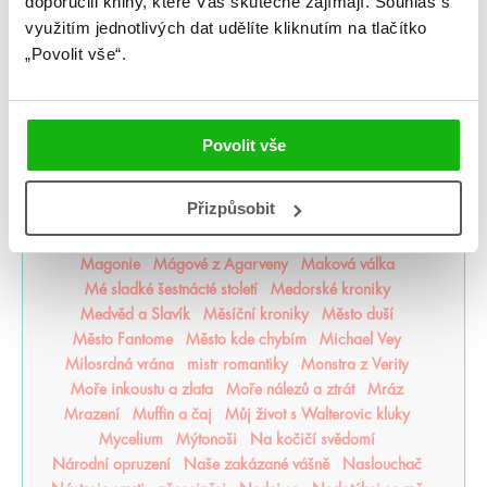
doporučili knihy, které Vás skutečně zajímají.
Souhlas s
Kroniky Černé čarodějky
Kroniky Deštné divočiny
využitím jednotlivých dat udělíte kliknutím na tlačítko
Kroniky hladových měst
Kroniky Kaninu
„Povolit vše“.
Kroniky Pozůstalých
Kroniky prachu
Krutý princ
Krvavá cesta
Krvavý lístek
Krycí jméno Verity
které jsem milovala
Láska mezi řádky
Láska ve střihu cosplaye
Laskavý jed
Lea Honor
Povolit vše
Ledová krev
Legendy Thezmarru
Léto
Léto, kdy jsem zkrásněla
Letopisy Narnie
Přizpůsobit
Letopisy Podzemě
Lískový les
Litersum
Lovkyně stínů
Lunasterové
magie
Magisterium
Magnus Chase
Magonie
Mágové z Agarveny
Maková válka
Mé sladké šestnácté století
Medorské kroniky
Medvěd a Slavík
Měsíční kroniky
Město duší
Město Fantome
Město kde chybím
Michael Vey
Milosrdná vrána
mistr romantiky
Monstra z Verity
Moře inkoustu a zlata
Moře nálezů a ztrát
Mráz
Mrazení
Muffin a čaj
Můj život s Walterovic kluky
Mycelium
Mýtonoši
Na kočičí svědomí
Národní opruzení
Naše zakázané vášně
Naslouchač