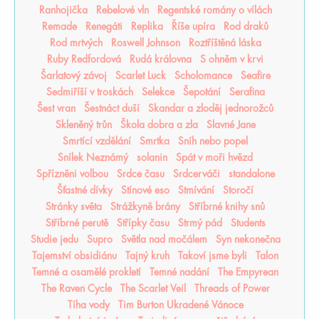
Ranhojička
Rebelové vln
Regentské romány o vílách
Remade
Renegáti
Replika
Říše upíra
Rod draků
Rod mrtvých
Roswell Johnson
Roztříštěná láska
Ruby Redfordová
Rudá královna
S ohněm v krvi
Šarlatový závoj
Scarlet Luck
Scholomance
Seafire
Sedmiříší v troskách
Selekce
Šepotání
Serafina
Šest vran
Šestnáct duší
Skandar a zloděj jednorožců
Skleněný trůn
Škola dobra a zla
Slavné Jane
Smrtící vzdělání
Smrtka
Sníh nebo popel
Snílek Neznámý
solanin
Spát v moři hvězd
Spřízněni volbou
Srdce času
Srdcerváči
standalone
Šťastné dívky
Stínové eso
Stmívání
Storočí
Stránky světa
Strážkyně brány
Stříbrné knihy snů
Stříbrné perutě
Střípky času
Strmý pád
Students
Studie jedu
Supro
Světla nad močálem
Syn nekonečna
Tajemství obsidiánu
Tajný kruh
Takoví jsme byli
Talon
Temné a osamělé prokletí
Temné nadání
The Empyrean
The Raven Cycle
The Scarlet Veil
Threads of Power
Tíha vody
Tim Burton Ukradené Vánoce