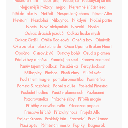
Nástroje smrti
něcosipřej
Nedej se
Nedotýkej se mě
Nejjasnější hvězdy
nejpo
Nejtemnější část lesa
Někdo jako ty
Neřádi
Nespoutaný chaos
Never After
Nevítaní
Nezdolná
Nikdynoc
Nikdyuš
Noční partie
Nocte
Noví alchymisté
Nozaki
Nyxia
Odkaz dračích jezdců
Odkaz lidské mysli
Odkaz Orďši
Ofélie Scaleová
Oheň a kov
Ohnivák
Oko za oko
olaskutunejde
Once Upon a Broken Heart
Opačno
Ostrov živlů
Ostrovy bohů
Osud a plamen
Pád zkázy a hněvu
Pamatuj na smrt
Panovo znamení
Panův tajemný odkaz
Pasažérka
Percy Jackson
Pěškopisy
Phobos
Píseň zimy
Plující svět
Pod štítem magie
pomaláromantika
Pomněnka
Pomsta & rozbřesk
Popel a duše
Poslední Finestra
Poslední hodina
Poušť v plamenech
Pozlacené
Pozorovatelka
Prázdné sliby
Příběh magie
Příběhy z nového světa
Princezna popela
Princové hříchů
Přízraky noci
Projekt Alfa
Projekt Kronos
Prokletý trůn
Proroctví
První konec
Ptačí zpěv
Půlměsíční město
Pupíky
Ragnarök