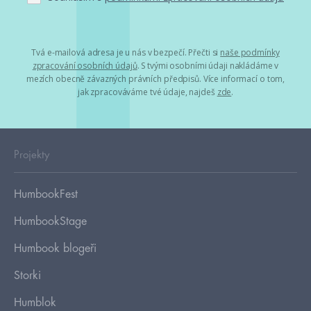
Tvá e-mailová adresa je u nás v bezpečí. Přečti si
naše podmínky
zpracování osobních údajů
. S tvými osobními údaji nakládáme v
mezích obecně závazných právních předpisů. Více informací o tom,
jak zpracováváme tvé údaje, najdeš
zde
.
Projekty
HumbookFest
HumbookStage
Humbook blogeři
Storki
Humblok