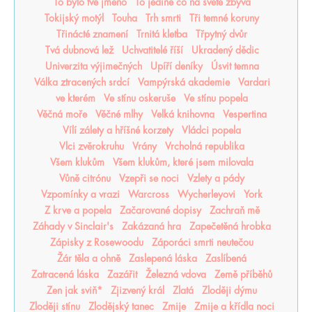
To bylo tvé jméno
To jediné co na světě zbývá
Tokijský motýl
Touha
Trh smrti
Tři temné koruny
Třinácté znamení
Trnitá kletba
Třpytný dvůr
Tvá dubnová lež
Uchvatitelé říší
Ukradený dědic
Univerzita výjimečných
Upíří deníky
Úsvit temna
Válka ztracených srdcí
Vampýrská akademie
Vardari
ve kterém
Ve stínu oskeruše
Ve stínu popela
Věčná moře
Věčné mlhy
Velká knihovna
Vespertina
Vílí zálety a hříšné korzety
Vládci popela
Vlci zvěrokruhu
Vrány
Vrcholná republika
Všem klukům
Všem klukům, které jsem milovala
Vůně citrónu
Vzepři se noci
Vzlety a pády
Vzpomínky a vrazi
Warcross
Wycherleyovi
York
Z krve a popela
Začarované dopisy
Zachraň mě
Záhady v Sinclair's
Zakázaná hra
Zapečetěná hrobka
Zápisky z Rosewoodu
Záporáci smrti neutečou
Žár těla a ohně
Zaslepená láska
Zaslíbená
Zatracená láska
Zazářit
Železná vdova
Země příběhů
Zen jak sviň*
Zjizvený král
Zlatá
Zloději dýmu
Zloději stínu
Zlodějský tanec
Zmije
Zmije a křídla noci