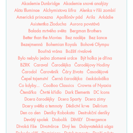
Akademie Dunbridge
Akademie snové analýzy
Akta Illuminae
Alchymistova šifra
Alenka v říši zombií
Americká princezna
Apollónův pád
Arila
Arkádie
Asistentka Zloducha
Aurora povstává
Balada mrtvého světa
Bergman Brothers
Better than the Movies
Bez naděje
Bez šance
Bezejmenná
Bohemian Royals
Bohové Olympu
Bouřná vrána
Božští rivalové
Bylo nebylo jedno zlomené srdce
Být holka je dřina
BZRK
Caraval
Čarodějka
Čarodějovy Hodiny
Čarodol
Čarověník
Čáry života
Časodějové
Čepel tajemství
Černá čarodějka
českáobálka
Co kdyby...
CooBoo Classics
Crowns of Nyaxia
Čtenářka
Čtvrté křídlo
Dark Elements
DC Icons
Dcera čarodějky
Dcera Sparty
Dcera zimy
Dcery světla a temnoty
Dědictví krve
Delirium
Den co den
Deníky Robokata
Destrukční deníky
Devátý spolek
Diabolik
DIMILY
Divergence
Divoká říše
Divotvůrce
Divý les
Dobyvatelská sága