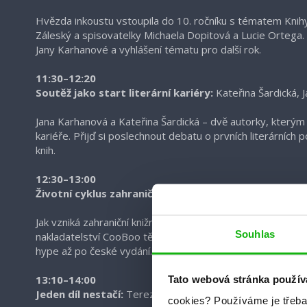
Hvězda inkoustu vstoupila do 10. ročníku s tématem Knihy
Záleský a spisovatelky Michaela Dopitová a Lucie Ortega
Jany Karhanové a vyhlášení tématu pro další rok.
11:30–12:20
Soutěž jako start literární kariéry:
Kateřina Šardická, 
Jana Karhanová a Kateřina Šardická – dvě autorky, který
kariéře. Přijď si poslechnout debatu o prvních literárních
knih.
12:30–13:00
Životní cyklus zahraničních fenoménů:
Tereza Eliášov
Jak vzniká zahraniční knižní fenomén a co všechno se od
Souhlas
nakladatelství CooBoo tě na příkladu
Alchemised
provede k
hype až po české vydání.
Tato webová stránka použív
13:10–14:00
Jeden díl nestačí:
Tereza Vodvářková, Petra Martišková,
cookies?
Používáme je třeba