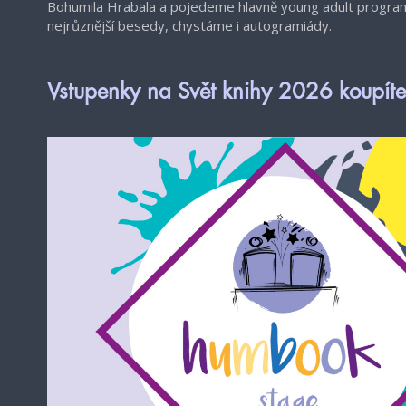
Bohumila Hrabala a pojedeme hlavně young adult progra
nejrůznější besedy, chystáme i autogramiády.
Vstupenky na Svět knihy 2026 koupíte