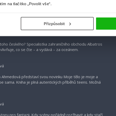
utím na tlačítko „Povolit vše“.
milují? Trojice autorek bude mluvit o pokračováních,
 debatu o tom, proč se k příběhům vracet a jak je dovést ke
Přizpůsobit
od toho českého? Specialistka zahraničního obchodu Albatros
ovlivňuje, co se čte – a vydává – za oceánem.
vá
idina Ahmedová představí svou novinku Moje tělo je moje a
e sama. Kniha je plná autentických příběhů teens. Možná
vá
toru pro fantazii. Kdy scény pořádně rozžhavit a kdy stačí