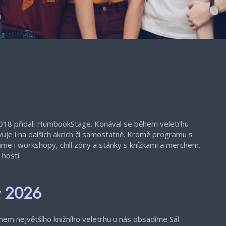
2018 přidali HumbookStage. Konával se během veletrhu
uje i na dalších akcích či samostatně. Kromě programu s
áme i workshopy, chill zóny a stánky s knížkami a merchem.
hostí.
y 2026
em největšího knižního veletrhu u nás obsadíme Sál