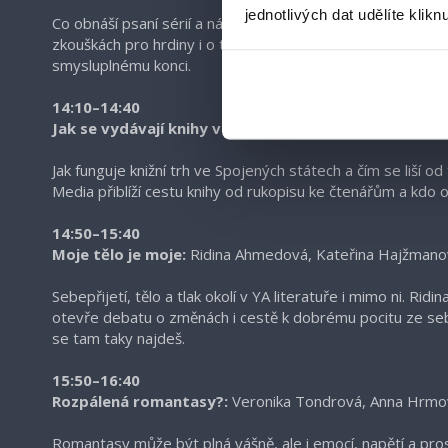
jednotlivých dat udělíte klikn
Co obnáší psaní sérií a návraty k postavám, které čtenáři 
zkouškách pro hrdiny i o tlaku očekávání. Nenechte si ujít
smysluplnému konci.
14:10–14:40
Jak se vydávají knihy v USA:
Pavla Fortelná
Jak funguje knižní trh ve Spojených státech a čím se liší 
Media přiblíží cestu knihy od rukopisu ke čtenářům a kdo 
14:50–15:40
Moje tělo je moje:
Ridina Ahmedová, Kateřina Hajžmano
Sebepřijetí, tělo a tlak okolí v YA literatuře i mimo ni. R
otevře debatu o změnách i cestě k dobrému pocitu ze seb
se tam taky najdeš.
15:50–16:40
Rozpálená romantasy?:
Veronika Tondrová, Anna Hrmo
Romantasy může být plná vášně, ale i emocí, napětí a pros