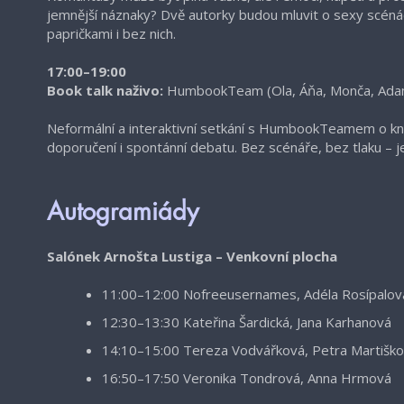
jemnější náznaky? Dvě autorky budou mluvit o sexy scénác
papričkami i bez nich.
17:00–19
:00
Book talk naživo:
HumbookTeam (Ola, Áňa, Monča, Adam
Neformální a interaktivní setkání s HumbookTeamem o knihá
doporučení i spontánní debatu. Bez scénáře, bez tlaku – j
Autogramiády
Salónek Arnošta Lustiga – Venkovní plocha
11:00–12:00 Nofreeusernames, Adéla Rosípalov
12:30–13:30 Kateřina Šardická, Jana Karhanová
14:10–15:00 Tereza Vodvářková, Petra Martiško
16:50–17:50 Veronika Tondrová, Anna Hrmová