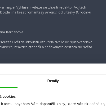
 a magie. Vyhlášení vítěze se zhostí redaktor Vojtěch
. Dojde i na křest romantasy
Krvestín
od vítězky 9. ročníku
Jana Karhanová
m soutěž Hvězda inkoustu otevřela dveře ke spisovatelské
 pokusech, reakcích čtenářů a nečekaných cestách do světa
á
ehraje, než se dostane k českým čtenářům? Šéfredaktorka
Detaily
ompletní cestou knižního megahitu – od první zmínky přes
á cookies
 Monika Bittnerová
 k tomu, abychom Vám doporučili knihy, které Vás skutečně zaj