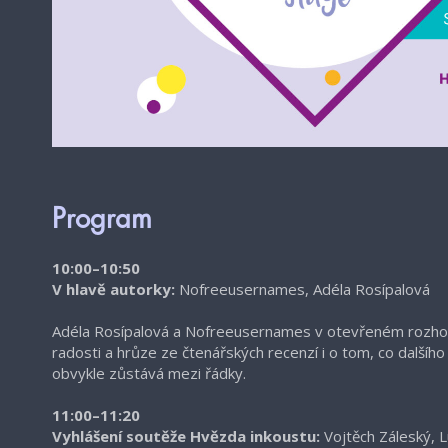
Program
10:00–10:50
V hlavě autorky:
Nofreeusernames, Adéla Rosípalová
Adéla Rosípalová a Nofreeusernames v otevřeném rozhov
radosti a hrůze ze čtenářských recenzí i o tom, co dalšíh
obvykle zůstává mezi řádky.
11:00–11:20
Vyhlášení soutěže Hvězda inkoustu:
Vojtěch Záleský, 