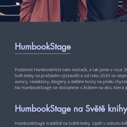
HumbookStage
Podzimní HumbookFest nám nestačil, a tak jsme v roce 
Svět knihy na pražském výstavišti a od roku 2020 se objev
autory, redaktory, blogery a dalšími hosty na pódiu chyst
Na HumbookStage se dostanete s lístkem na akci, která ji 
HumbookStage na Světě knih
HumbookStage tradičně na Světě knihy. Opět v sobotu běh