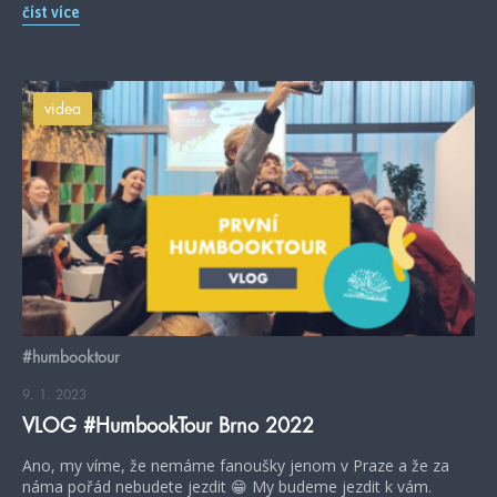
číst více
videa
#humbooktour
9. 1. 2023
VLOG #HumbookTour Brno 2022
Ano, my víme, že nemáme fanoušky jenom v Praze a že za
náma pořád nebudete jezdit 😁 My budeme jezdit k vám.