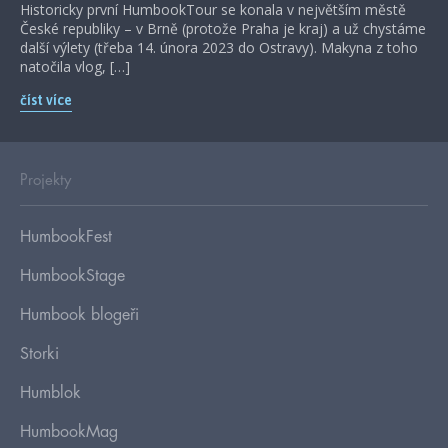
Historicky první HumbookTour se konala v největším městě
České republiky – v Brně (protože Praha je kraj) a už chystáme
další výlety (třeba 14. února 2023 do Ostravy). Makyna z toho
natočila vlog, […]
číst více
Projekty
HumbookFest
HumbookStage
Humbook blogeři
Storki
Humblok
HumbookMag