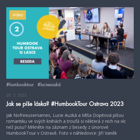
videa
#humbooktour
#lucieauzká
20. 3. 2023
Jak se píše láska? #HumbookTour Ostrava 2023
Jak Nofreeusernames, Lucie Auzká a Míša Dopitová píšou
romantiku ve svých knihách a troufá si některá z nich na víc
než pusu? Mrkněte na záznam z besedy z únorové
HumbookTour v Ostravě. Foto v náhledovce: Jiří Vaněk