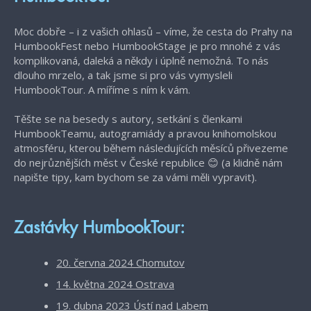
Moc dobře – i z vašich ohlasů – víme, že cesta do Prahy na
HumbookFest nebo HumbookStage je pro mnohé z vás
komplikovaná, daleká a někdy i úplně nemožná. To nás
dlouho mrzelo, a tak jsme si pro vás vymysleli
HumbookTour. A míříme s ním k vám.
Těšte se na besedy s autory, setkání s členkami
HumbookTeamu, autogramiády a pravou knihomolskou
atmosféru, kterou během následujících měsíců přivezeme
do nejrůznějších měst v České republice 😊 (a klidně nám
napište tipy, kam bychom se za vámi měli vypravit).
Zastávky HumbookTour:
20. června 2024 Chomutov
14. května 2024 Ostrava
19. dubna 2023 Ústí nad Labem