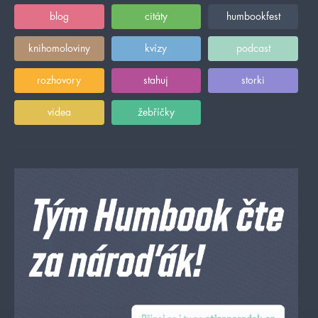
blog
citáty
humbookfest
knihomoloviny
kvízy
podcast
rozhovory
stahuj
storki
videa
žebříčky