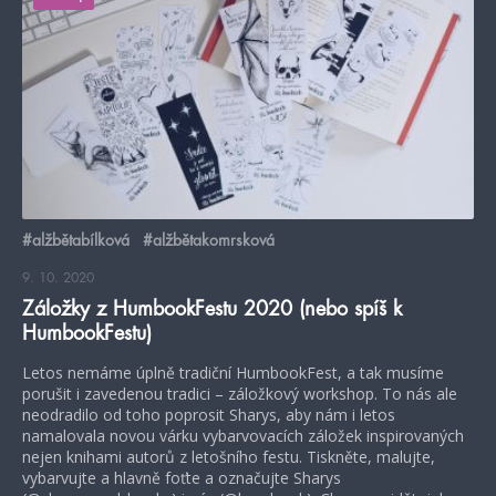
#alžbětabílková
#alžbětakomrsková
9. 10. 2020
Záložky z HumbookFestu 2020 (nebo spíš k
HumbookFestu)
Letos nemáme úplně tradiční HumbookFest, a tak musíme
porušit i zavedenou tradici – záložkový workshop. To nás ale
neodradilo od toho poprosit Sharys, aby nám i letos
namalovala novou várku vybarvovacích záložek inspirovaných
nejen knihami autorů z letošního festu. Tiskněte, malujte,
vybarvujte a hlavně foťte a označujte Sharys