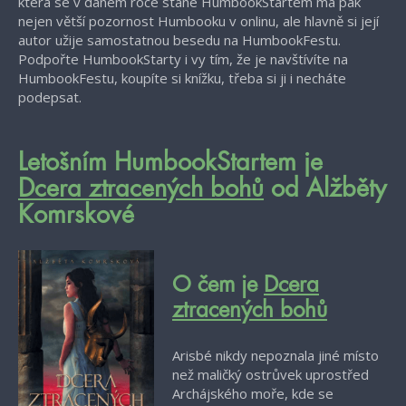
která se v daném roce stane HumbookStartem má pak
nejen větší pozornost Humbooku v onlinu, ale hlavně si její
autor užije samostatnou besedu na HumbookFestu.
Podpořte HumbookStarty i vy tím, že je navštívíte na
HumbookFestu, koupíte si knížku, třeba si ji i necháte
podepsat.
Letošním HumbookStartem je
Dcera ztracených bohů
od Alžběty
Komrskové
O čem je
Dcera
ztracených bohů
Arisbé nikdy nepoznala jiné místo
než maličký ostrůvek uprostřed
Archájského moře, kde se