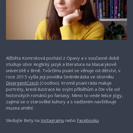
Alžběta Komrsková pochází z Opavy a v současné době
studuje obor Anglický jazyk a literatura na Masarykově
univerzitě v Brně. Tvůrčímu psaní se věnuje od dětství, v
roce 2015 vyšla její povídka Sedmikráska ve sborníku
DivergentCzech
(CooBoo). Kromě psaní ráda maluje
portréty, kreslí ilustrace ke svým příběhům a čte vše od
historických románů po fantasy. Mimo to vede lekce jógy,
zajímá se o starověké kultury a s nadšením navštěvuje
muzea umění.
Sledujte Bety na
Instagramu
nebo
Facebooku