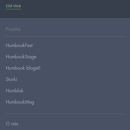
číst více
Projekty
HumbookFest
HumbookStage
Humbook blogeři
Storki
Humblok
HumbookMag
O nás