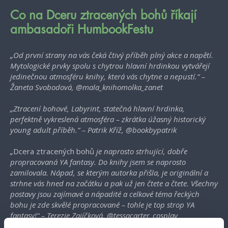
Co na Dceru ztracených bohů říkají
ambasadoři HumbookFestu
„Od první strany na vás čeká čtivý příběh plný akce a napětí.
Mytologické prvky spolu s chytrou hlavní hrdinkou vytvářejí
jedinečnou atmosféru knihy, která vás chytne a nepustí.“ –
Žaneta Svobodová, @mala_knihomolka_zanet
„Ztracení bohové, Labyrint, statečná hlavní hrdinka,
perfektně vykreslená atmosféra – zkrátka úžasný historický
young adult příběh.“ – Patrik Kříž, @bookbypatrik
„
Dcera ztracených bohů
je naprosto strhující, dobře
propracovaná YA fantasy. Do knihy jsem se naprosto
zamilovala. Nápad, se kterým autorka přišla, je originální a
strhne vás hned na začátku a pak už jen čtete a čtete. Všechny
postavy jsou zajímavé a nápadité a celkové téma řeckých
bohu je zde skvělé propracované – tohle je top strop YA
fantasy!“ – Terezie Zajíčková, @tessacarter_cosplay