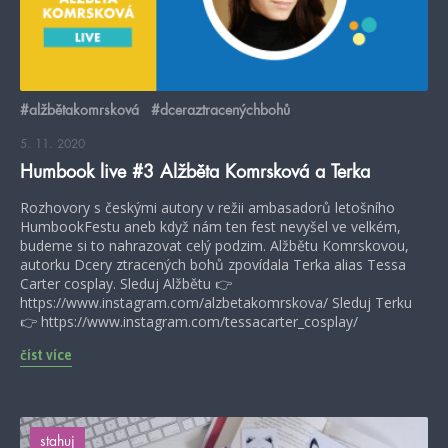
#alžbětakomrsková
#dceraztracenýchbohů
5. 11. 2020
Humbook live #3 Alžběta Komrsková a Terka
Rozhovory s českými autory v režii ambasadorů letošního
HumbookFestu aneb když nám ten fest nevyšel ve velkém,
budeme si to nahrazovat celý podzim. Alžbětu Komrskovou,
autorku Dcery ztracených bohů zpovídala Terka alias Tessa
Carter cosplay. Sleduj Alžbětu 👉
https://www.instagram.com/alzbetakomrskova/ Sleduj Terku
👉 https://www.instagram.com/tessacarter_cosplay/
číst více
stahuj