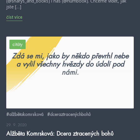
(@sharys_and_books) i nás (@humbook). Chceme vidět, jak
jste […]
číst více
citáty
Zdá se mi, jako by někdo převrhl nebe
a vylil všechny hvězdy do údolí pod
námi.
#alžbětakomrsková
#dceraztracenýchbohů
29. 9. 2020
Alžběta Komrsková: Dcera ztracených bohů