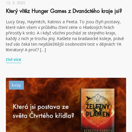
13. 3. 2025
Který vítěz Hunger Games z Dvanáctého kraje jsi?
Lucy Gray, Haymitch, Katniss a Peeta. To jsou čtyři postavy,
které nám všem v průběhu čtení série o Hladových hrách
přirostly k srdci. A i když všichni pochází ze stejného kraje,
každý z nich je trochu jiný. Kašlete na bradavické koleje, právě
teď vás čeká ten nejdůležitější osobnostní test v dějinách YA
literatury! A proč? […]
číst více
kvízy