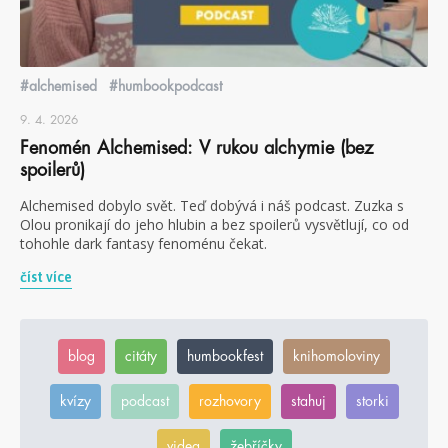
#alchemised
#humbookpodcast
9. 4. 2026
Fenomén Alchemised: V rukou alchymie (bez
spoilerů)
Alchemised dobylo svět. Teď dobývá i náš podcast. Zuzka s
Olou pronikají do jeho hlubin a bez spoilerů vysvětlují, co od
tohohle dark fantasy fenoménu čekat.
číst více
blog
citáty
humbookfest
knihomoloviny
kvízy
podcast
rozhovory
stahuj
storki
videa
žebříčky