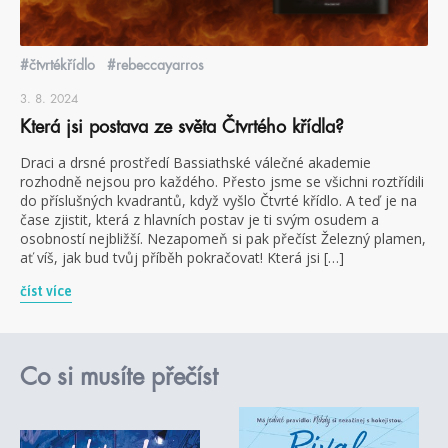
#čtvrtékřídlo
#rebeccayarros
3. 8. 2024
Která jsi postava ze světa Čtvrtého křídla?
Draci a drsné prostředí Bassiathské válečné akademie
rozhodně nejsou pro každého. Přesto jsme se všichni roztřídili
do příslušných kvadrantů, když vyšlo Čtvrté křídlo. A teď je na
čase zjistit, která z hlavních postav je ti svým osudem a
osobností nejbližší. Nezapomeň si pak přečíst Železný plamen,
ať víš, jak bud tvůj příběh pokračovat! Která jsi […]
číst více
Co si musíte přečíst