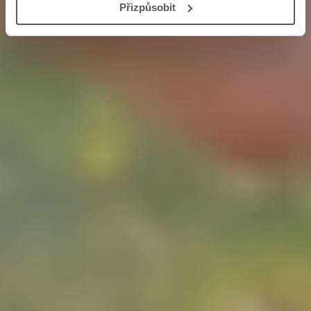
Přizpůsobit