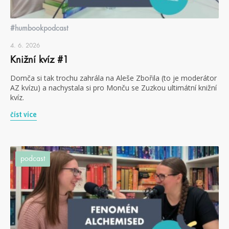
#humbookpodcast
4. 6. 2026
Knižní kvíz #1
Domča si tak trochu zahrála na Aleše Zbořila (to je moderátor
AZ kvízu) a nachystala si pro Monču se Zuzkou ultimátní knižní
kvíz.
číst více
podcast