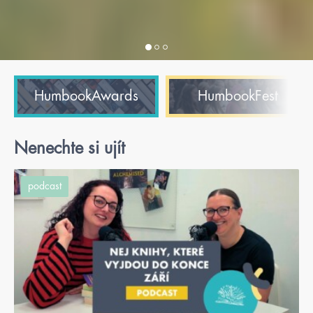
HumbookAwards
HumbookFest
Nenechte si ujít
podcast