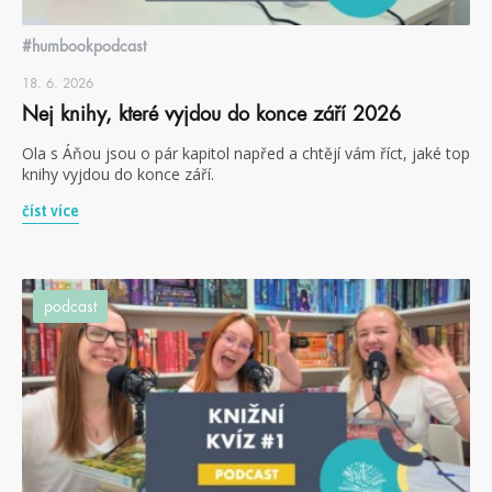
#humbookpodcast
18. 6. 2026
Nej knihy, které vyjdou do konce září 2026
Ola s Áňou jsou o pár kapitol napřed a chtějí vám říct, jaké top
knihy vyjdou do konce září.
číst více
podcast