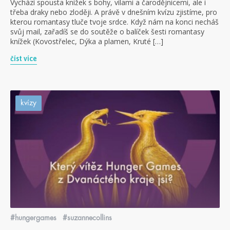
Vychází spousta knížek s bohy, vílami a čarodějnicemi, ale i
třeba draky nebo zloději. A právě v dnešním kvízu zjistíme, pro
kterou romantasy tluče tvoje srdce. Když nám na konci necháš
svůj mail, zařadíš se do soutěže o balíček šesti romantasy
knížek (Kovostřelec, Dýka a plamen, Kruté […]
číst více
kvízy
#hungergames
#suzannecollins