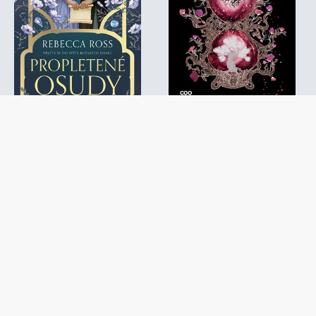
Rebecca Ross
Nesmrtelné následky
Propletené osudy