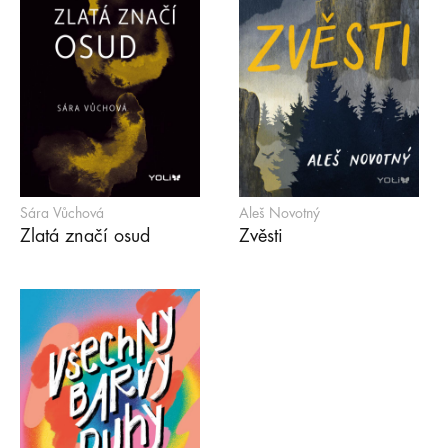
Sára Vůchová
Aleš Novotný
Zlatá značí osud
Zvěsti