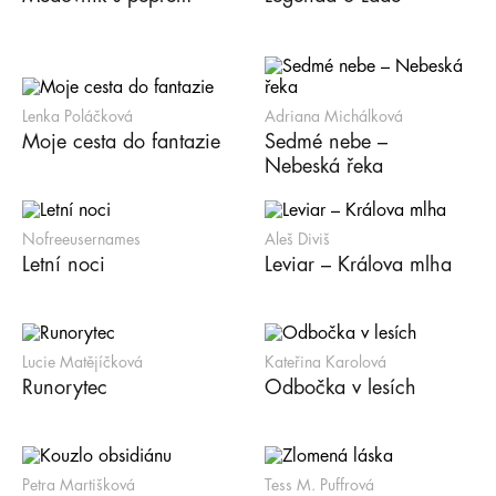
Lenka Poláčková
Adriana Michálková
Moje cesta do fantazie
Sedmé nebe –
Nebeská řeka
Nofreeusernames
Aleš Diviš
Letní noci
Leviar – Králova mlha
Lucie Matějíčková
Kateřina Karolová
Runorytec
Odbočka v lesích
Petra Martišková
Tess M. Puffrová