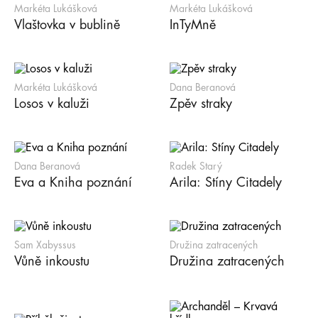
Markéta Lukášková
Markéta Lukášková
Vlaštovka v bublině
InTyMně
Markéta Lukášková
Dana Beranová
Losos v kaluži
Zpěv straky
Dana Beranová
Radek Starý
Eva a Kniha poznání
Arila: Stíny Citadely
Sam Xabyssus
Družina zatracených
Vůně inkoustu
Družina zatracených