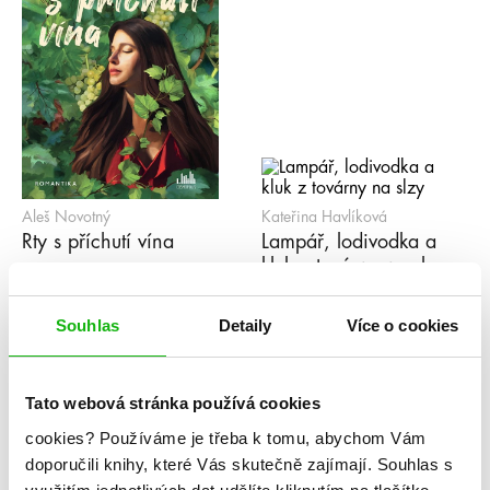
Aleš Novotný
Kateřina Havlíková
Rty s příchutí vína
Lampář, lodivodka a
kluk z továrny na slzy
Souhlas
Detaily
Více o cookies
Klára Pospíšilová, Eva
Za pět minut zvoní
Pospíšilová
Letní bouřky
Tato webová stránka používá cookies
cookies?
Používáme je třeba k tomu, abychom Vám
Aleš Novotný
Radek Starý
doporučili knihy, které Vás skutečně zajímají.
Souhlas s
Dokud dýchám
Arila: Pád temnoty