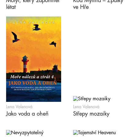
Motýl, který zapomněl
Kód Mýtina – Zpátky
létat
ve Hře
Lena Valenová
Lena Valenová
Jako voda a oheň
Střepy mozaiky