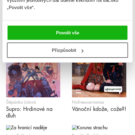
využitím jednotlivých dat udělíte kliknutím na tlačítko
„Povolit vše“.
Povolit vše
Přizpůsobit
Štěpánka Jislová
Nofreeusernames
Supro: Hrdinové na
Vánoční kdože, cože?!
dluh