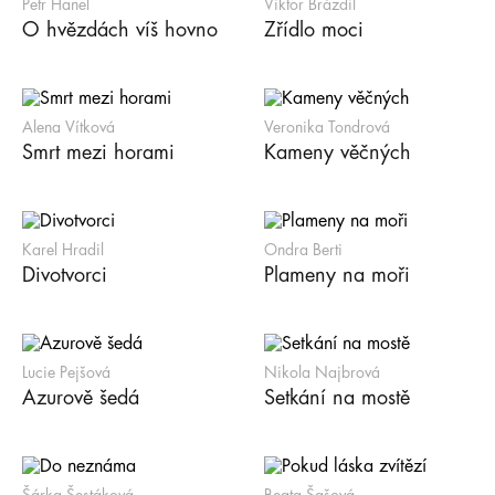
Petr Hanel
Viktor Brázdil
O hvězdách víš hovno
Zřídlo moci
Alena Vítková
Veronika Tondrová
Smrt mezi horami
Kameny věčných
Karel Hradil
Ondra Berti
Divotvorci
Plameny na moři
Lucie Pejšová
Nikola Najbrová
Azurově šedá
Setkání na mostě