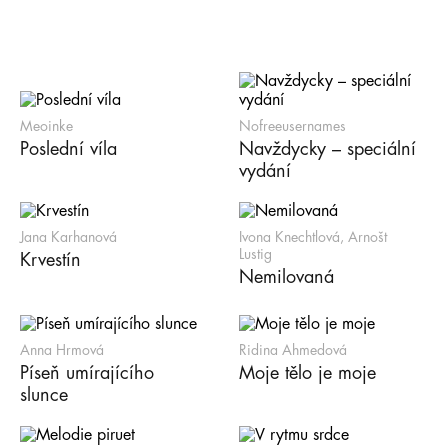
Meoinke
Nofreeusernames
Poslední víla
Navždycky – speciální
vydání
Jana Karhanová
Ivona Knechtlová, Arnošt
Lustig
Krvestín
Nemilovaná
Anna Hrmová
Ridina Ahmedová
Píseň umírajícího
Moje tělo je moje
slunce