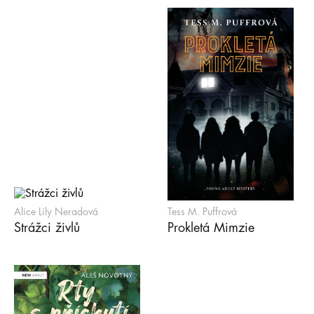
Alice Lily Neradová
Tess M. Puffrová
Strážci živlů
Prokletá Mimzie