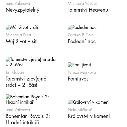
Lena Valenová
Michaela Vášová
Nevyzpytatelný
Tajemství Heavenu
Michaela Surá
Zara M.P. Cole
Můj život v síti
Poslední noc
Jiří Klaban
Tereza Marková
Tajemství zjev(e)né
Pomíjivost
srdci – 2. část
Lena Valenová
Nela Mičková
Bohemian Royals 2:
Království v kameni
Hradní intrikáři