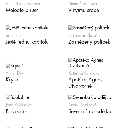
Alice Lily Neradová
Alena Štraubová
Melodie piruet
V rytmu srdce
printintin
Petra Martišková
Ještě jednu kapitolu
Zasněžený polibek
Viktor Dyk
Kateřina Šardická
Krysař
Apotéka Agnes
Divotvorné
Jana Kvičerová
Aneta Hastíková
Bookshire
Severská čarodějka