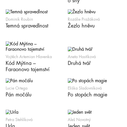
o sny
Dominik Roubin
Rozálie Pražáková
Temná spravedlnost
Žezlo hněvu
Vojtěch Artemian Hlavenka
Aneta Hastíková
Kód Mýtina –
Druhá tvář
Faraonovo tajemství
Lucie Ortega
Eliška Sladovníková
Pán močálu
Po stopách magie
Petra Stehlíková
Aleš Novotný
Urla
Jeden svět