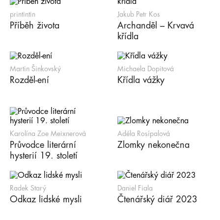
printintin
Jakub Petr Kos
Příběh života
Archanděl – Krvavá
křídla
Martin Šinkovský
Michaela Dopitová
Rozděl-ení
Křídla vážky
Karolína Zoe Meixnerová
Adéla Rosípalová
Průvodce literární
Zlomky nekonečna
hysterií 19. století
Radek Starý
Daniel Fiala
Odkaz lidské mysli
Čtenářský diář 2023