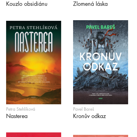
Kouzlo obsidiánu
Zlomená láska
Petra Stehlíková
Pavel Bareš
Nasterea
Kronův odkaz