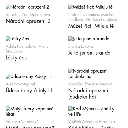
Karolína Zoe Meixnerová
Nofreeusernames, Monika
Seidlová, Markéta Forejtová
Národní opruzení 2
Můžeš říct: Miluju tě
Adéla Rosípalová, Alena
Blanka Luxová
Štraubová
Je to jenom sranda
Lásky čas
Aleš Novotný, ml.
Karolína Zoe Meixnerová
Úděsné dny Adély H.
Národní opruzení
(audiokniha)
Vanessa Vernerová
Vojtěch Artemian Hlavenka