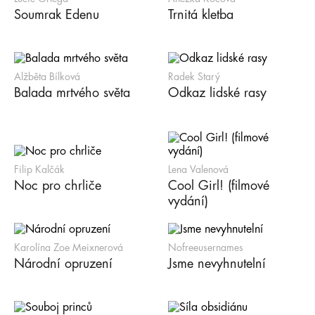
Soumrak Edenu
Trnitá kletba
Alžběta Bílková
Radek Starý
Balada mrtvého světa
Odkaz lidské rasy
Filip Kalčák
Lena Valenová
Noc pro chrliče
Cool Girl! (filmové
vydání)
Karolína Zoe Meixnerová
Nofreeusernames
Národní opruzení
Jsme nevyhnutelní