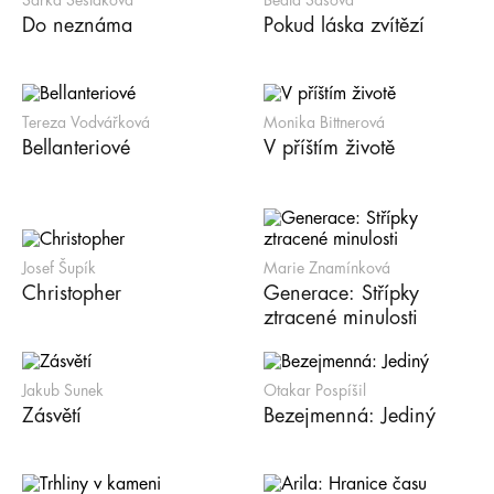
Šárka Šestáková
Beata Šašová
Do neznáma
Pokud láska zvítězí
Tereza Vodvářková
Monika Bittnerová
Bellanteriové
V příštím životě
Josef Šupík
Marie Znamínková
Christopher
Generace: Střípky
ztracené minulosti
Jakub Sunek
Otakar Pospíšil
Zásvětí
Bezejmenná: Jediný