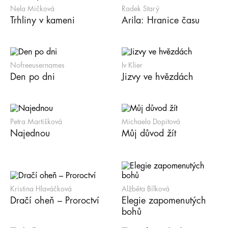
Nela Mičková
Radek Starý
Trhliny v kameni
Arila: Hranice času
Nofreeusernames
Iv Klier
Den po dni
Jizvy ve hvězdách
Petra Martišková
Michaela Dopitová
Najednou
Můj důvod žít
Kristina Hlaváčková
Alžběta Bílková
Dračí oheň – Proroctví
Elegie zapomenutých
bohů