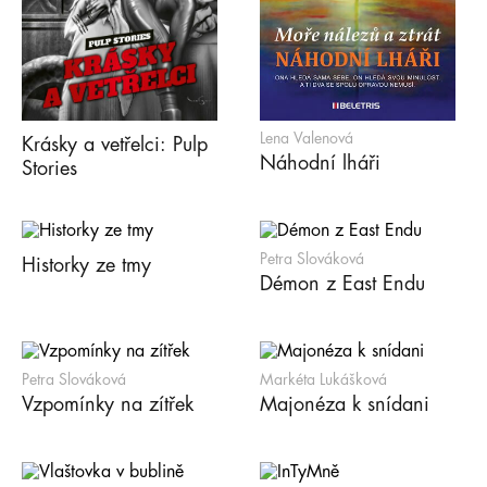
Lena Valenová
Krásky a vetřelci: Pulp
Náhodní lháři
Stories
Petra Slováková
Historky ze tmy
Démon z East Endu
Petra Slováková
Markéta Lukášková
Vzpomínky na zítřek
Majonéza k snídani