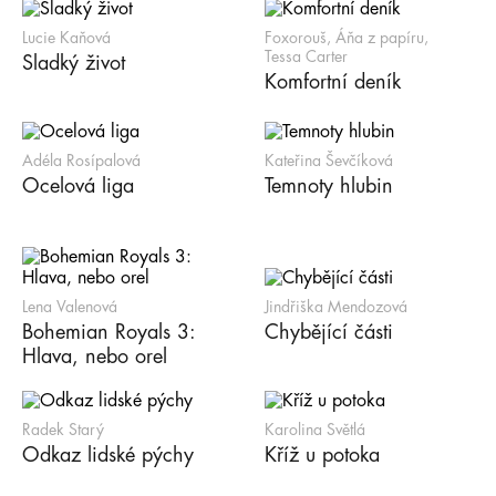
Lucie Kaňová
Foxorouš, Áňa z papíru,
Tessa Carter
Sladký život
Komfortní deník
Adéla Rosípalová
Kateřina Ševčíková
Ocelová liga
Temnoty hlubin
Lena Valenová
Jindřiška Mendozová
Bohemian Royals 3:
Chybějící části
Hlava, nebo orel
Radek Starý
Karolina Světlá
Odkaz lidské pýchy
Kříž u potoka