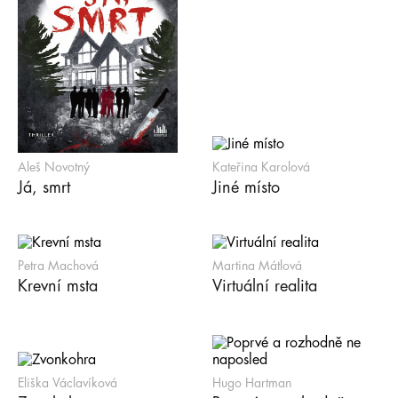
Aleš Novotný
Kateřina Karolová
Já, smrt
Jiné místo
Petra Machová
Martina Mátlová
Krevní msta
Virtuální realita
Eliška Václavíková
Hugo Hartman