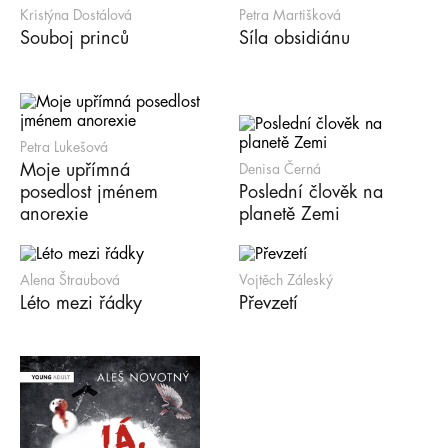
Kristýna Dostálová
Petra Martišková
Souboj princů
Síla obsidiánu
Petra Lukešová
Moje upřímná
Denisa Černá
posedlost jménem
Poslední člověk na
anorexie
planetě Zemi
Alena Štraubová
Vojtěch Záleský
Léto mezi řádky
Převzetí