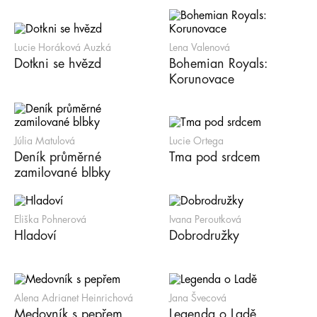
Lucie Horáková Auzká
Lena Valenová
Dotkni se hvězd
Bohemian Royals:
Korunovace
Júlia Matulová
Lucie Ortega
Deník průměrné
Tma pod srdcem
zamilované blbky
Eliška Pohnerová
Ivana Peroutková
Hladoví
Dobrodružky
Alena Adrianet Heinrichová
Jana Švecová
Medovník s pepřem
Legenda o Ladě