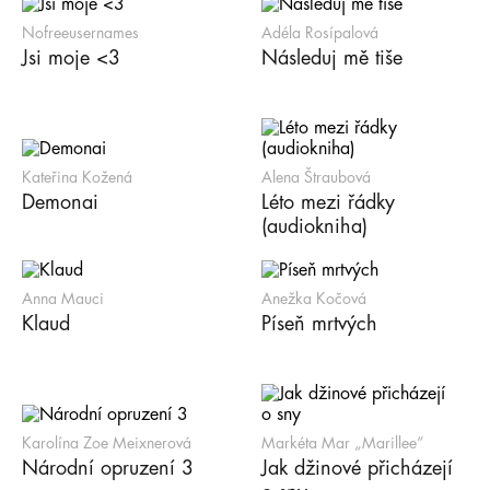
Nofreeusernames
Adéla Rosípalová
Jsi moje <3
Následuj mě tiše
Kateřina Kožená
Alena Štraubová
Demonai
Léto mezi řádky
(audiokniha)
Anna Mauci
Anežka Kočová
Klaud
Píseň mrtvých
Karolína Zoe Meixnerová
Markéta Mar „Marillee“
Národní opruzení 3
Jak džinové přicházejí