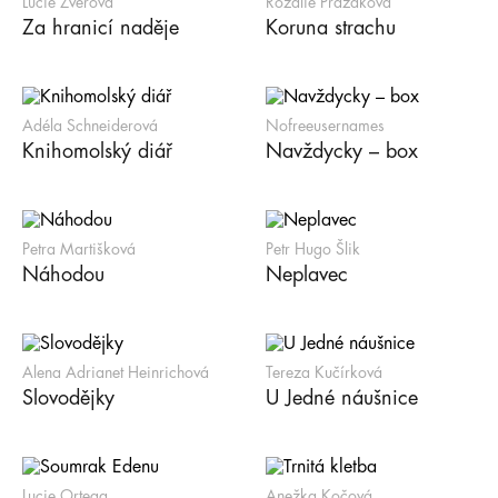
Lucie Zvěřová
Rozálie Pražáková
Za hranicí naděje
Koruna strachu
Adéla Schneiderová
Nofreeusernames
Knihomolský diář
Navždycky – box
Petra Martišková
Petr Hugo Šlik
Náhodou
Neplavec
Alena Adrianet Heinrichová
Tereza Kučírková
Slovodějky
U Jedné náušnice
Lucie Ortega
Anežka Kočová