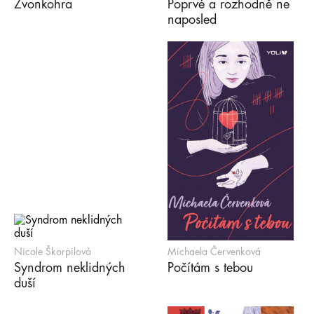
Zvonkohra
Poprvé a rozhodně ne
naposled
Nicole Škorpilová
Michaela Červenková
Syndrom neklidných
Počítám s tebou
duší