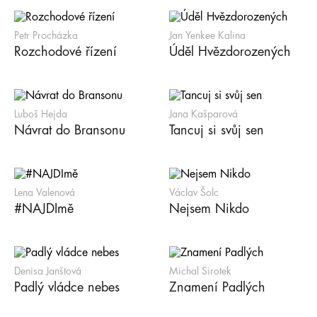
Petr Procházka
Jan Yenkee Kalina
Rozchodové řízení
Úděl Hvězdorozených
Luboš Hejda
Jana Kašparová
Návrat do Bransonu
Tancuj si svůj sen
Lena Valenová
Václav Šolc
#NAJDImě
Nejsem Nikdo
Denisa Janštová
Michal Sirotek
Padlý vládce nebes
Znamení Padlých