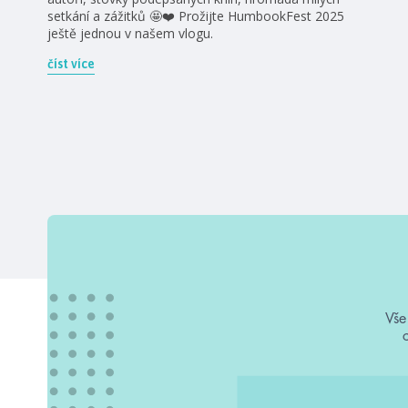
setkání a zážitků 🤩❤️ Prožijte HumbookFest 2025
ještě jednou v našem vlogu.
číst více
Vše