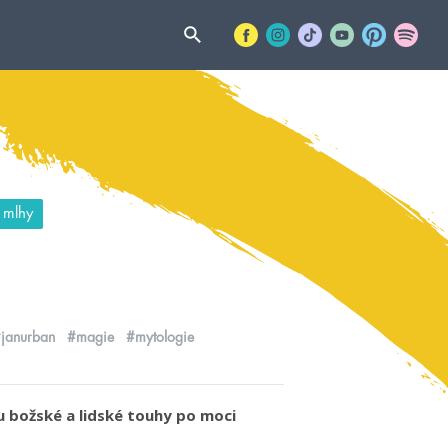
 mlhy
janurban
#magie
#mytologie
u božské a lidské touhy po moci