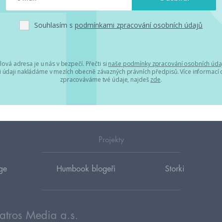
Souhlasím s
podmínkami zpracování osobních údajů
lová adresa je u nás v bezpečí. Přečti si
naše podmínky zpracování osobních úda
 údaji nakládáme v mezích obecně závazných právních předpisů. Více informací o
zpracováváme tvé údaje, najdeš
zde
.
Projekty
ge
Humbook blogeři
Storki
atros Media a.s.