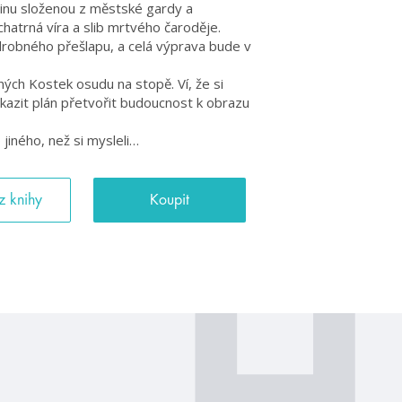
inu složenou z městské gardy a
hatrná víra a slib mrtvého čaroděje.
 drobného přešlapu, a celá výprava bude v
ných Kostek osudu na stopě. Ví, že si
ekazit plán přetvořit budoucnost k obrazu
 jiného, než si mysleli…
z knihy
Koupit