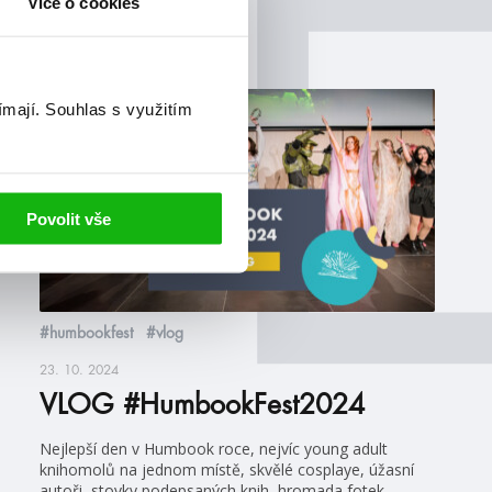
Více o cookies
ímají.
Souhlas s využitím
humbookfest
Povolit vše
#humbookfest
#vlog
23. 10. 2024
VLOG #HumbookFest2024
Nejlepší den v Humbook roce, nejvíc young adult
knihomolů na jednom místě, skvělé cosplaye, úžasní
autoři, stovky podepsaných knih, hromada fotek,