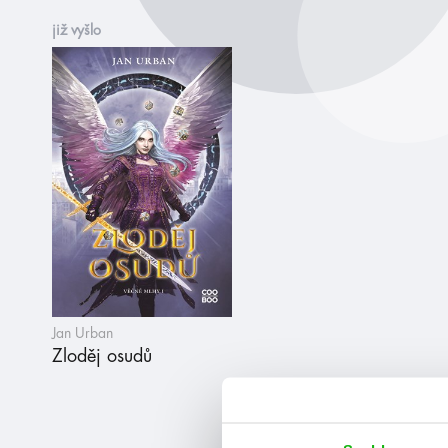
již vyšlo
Jan Urban
Zloděj osudů