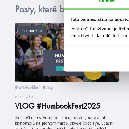
Souhlas
Posty, které by tě mohly zajím
Tato webová stránka použív
cookies?
Používáme je třeba
humbookfest
jednotlivých dat udělíte klikn
#humbookfest
#vlog
6. 12. 2025
VLOG #HumbookFest2025
Nejlepší den v Humbook roce, nejvíc young adult
knihomolů na jednom místě, skvělé cosplaye, úžasní
autoři, stovky podepsaných knih, hromada milých