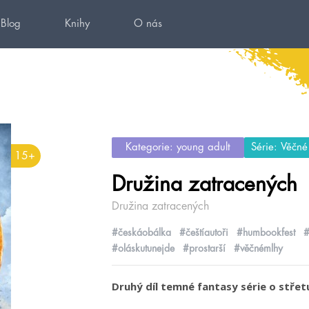
Blog
Knihy
O nás
Kategorie: young adult
Série: Věčné
15+
Družina zatracených
Družina zatracených
#českáobálka
#češtíautoři
#humbookfest
#
#oláskutunejde
#prostarší
#věčnémlhy
Druhý díl temné fantasy série o střet