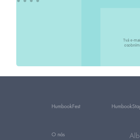
Tvá e-mai
osobními
HumbookFest
HumbookSta
O nás
Alb