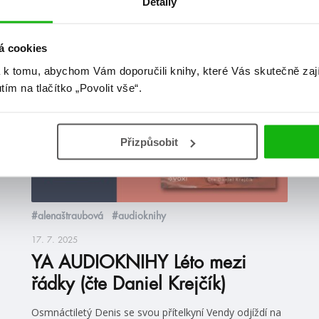
Detaily
at
á cookies
 k tomu, abychom Vám doporučili knihy, které Vás skutečně zaj
videa
utím na tlačítko „Povolit vše“.
Přizpůsobit
#alenaštraubová
#audioknihy
17. 7. 2025
YA AUDIOKNIHY Léto mezi
řádky (čte Daniel Krejčík)
Osmnáctiletý Denis se svou přítelkyní Vendy odjíždí na