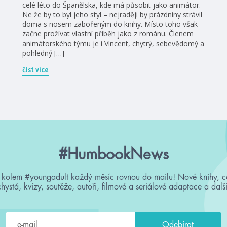
celé léto do Španělska, kde má působit jako animátor.
Ne že by to byl jeho styl – nejraději by prázdniny strávil
doma s nosem zabořeným do knihy. Místo toho však
začne prožívat vlastní příběh jako z románu. Členem
animátorského týmu je i Vincent, chytrý, sebevědomý a
pohledný […]
číst více
#HumbookNews
 kolem #youngadult každý měsíc rovnou do mailu! Nové knihy, c
chystá, kvízy, soutěže, autoři, filmové a seriálové adaptace a další