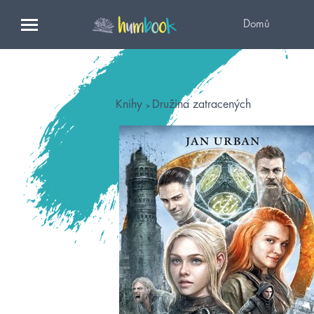
Domů
Knihy
Družina zatracených