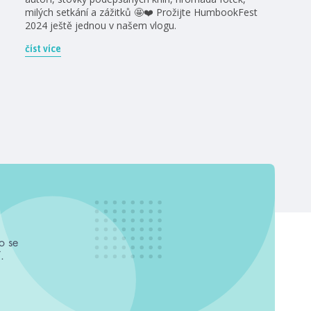
milých setkání a zážitků 🤩❤️ Prožijte HumbookFest
2024 ještě jednou v našem vlogu.
číst více
o se
.