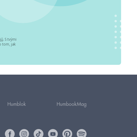
jů
. S tvými
 tom, jak
Humblok
HumbookMag