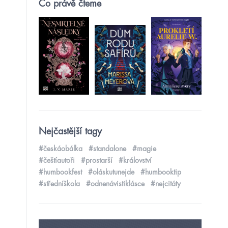
Co právě čteme
Nejčastější tagy
#českáobálka
#standalone
#magie
#češtíautoři
#prostarší
#království
#humbookfest
#oláskutunejde
#humbooktip
#středníškola
#odnenávistiklásce
#nejcitáty