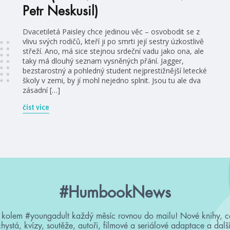
Petr Neskusil)
Dvacetiletá Paisley chce jedinou věc – osvobodit se z
vlivu svých rodičů, kteří ji po smrti její sestry úzkostlivě
střeží. Ano, má sice stejnou srdeční vadu jako ona, ale
taky má dlouhý seznam vysněných přání. Jagger,
bezstarostný a pohledný student nejprestižnější letecké
školy v zemi, by jí mohl nejedno splnit. Jsou tu ale dva
zásadní […]
číst více
#HumbookNews
 kolem #youngadult každý měsíc rovnou do mailu! Nové knihy, c
chystá, kvízy, soutěže, autoři, filmové a seriálové adaptace a další