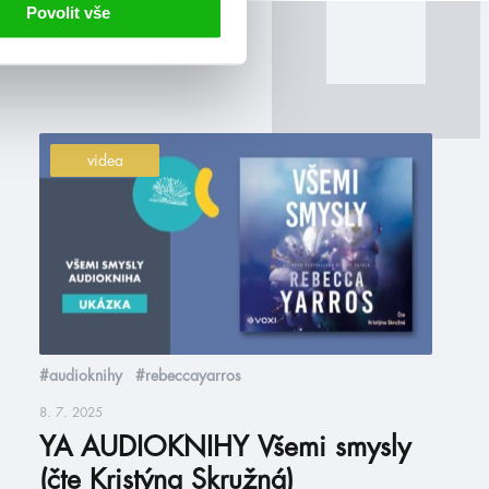
Povolit vše
videa
#audioknihy
#rebeccayarros
8. 7. 2025
YA AUDIOKNIHY Všemi smysly
(čte Kristýna Skružná)