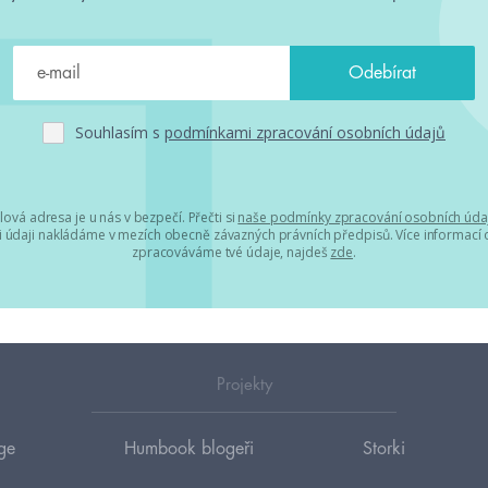
Souhlasím s
podmínkami zpracování osobních údajů
lová adresa je u nás v bezpečí. Přečti si
naše podmínky zpracování osobních úda
 údaji nakládáme v mezích obecně závazných právních předpisů. Více informací o
zpracováváme tvé údaje, najdeš
zde
.
Projekty
ge
Humbook blogeři
Storki