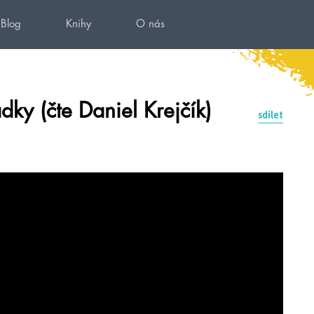
Blog
Knihy
O nás
y (čte Daniel Krejčík)
sdílet