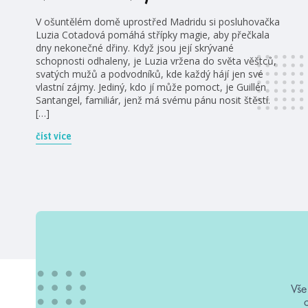
V ošuntělém domě uprostřed Madridu si posluhovačka
Luzia Cotadová pomáhá střípky magie, aby přečkala
dny nekonečné dřiny. Když jsou její skrývané
schopnosti odhaleny, je Luzia vržena do světa věštců,
svatých mužů a podvodníků, kde každý hájí jen své
vlastní zájmy. Jediný, kdo jí může pomoct, je Guillén
Santangel, familiár, jenž má svému pánu nosit štěstí.
[…]
číst více
Vše