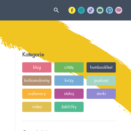
Kategorie
blog
citáty
humbookfest
knihomoloviny
kvízy
podcast
rozhovory
stahuj
storki
videa
žebříčky