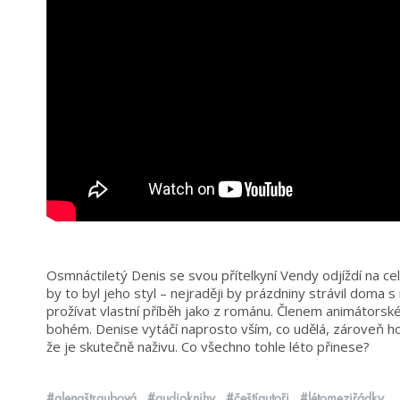
Osmnáctiletý Denis se svou přítelkyní Vendy odjíždí na ce
by to byl jeho styl – nejraději by prázdniny strávil dom
prožívat vlastní příběh jako z románu. Členem animátorsk
bohém. Denise vytáčí naprosto vším, co udělá, zároveň ho 
že je skutečně naživu. Co všechno tohle léto přinese?
#alenaštraubová
#audioknihy
#češtíautoři
#létomeziřádky