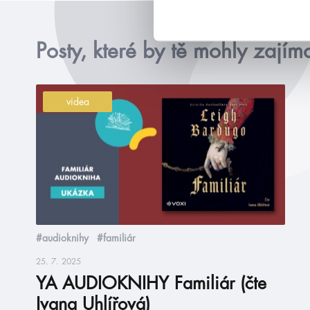
Posty, které by tě mohly zajím
videa
#audioknihy
#familiár
25. 7. 2025
YA AUDIOKNIHY Familiár (čte
Ivana Uhlířová)