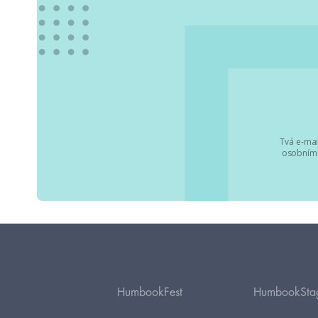
Tvá e-mai
osobními
HumbookFest
HumbookSta