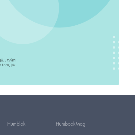
jů
. S tvými
 tom, jak
Humblok
HumbookMag