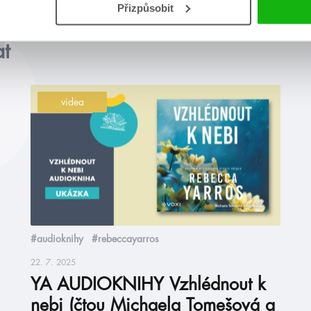
Přizpůsobit
at
videa
#audioknihy
#rebeccayarros
22. 7. 2025
YA AUDIOKNIHY Vzhlédnout k
nebi (čtou Michaela Tomešová a