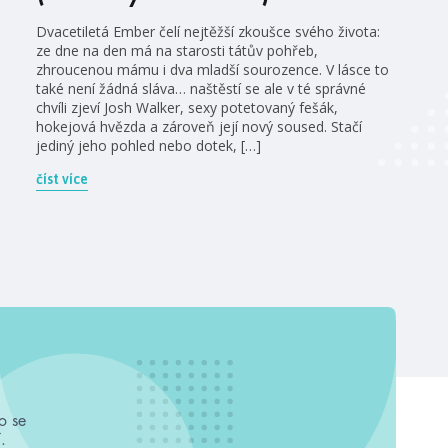
Dvacetiletá Ember čelí nejtěžší zkoušce svého života:
ze dne na den má na starosti tátův pohřeb,
zhroucenou mámu i dva mladší sourozence. V lásce to
také není žádná sláva… naštěstí se ale v té správné
chvíli zjeví Josh Walker, sexy potetovaný fešák,
hokejová hvězda a zároveň její nový soused. Stačí
jediný jeho pohled nebo dotek, […]
číst více
o se
.