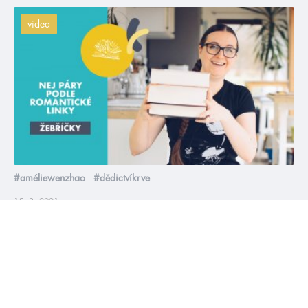
videa
#améliewenzhao
#dědictvíkrve
15. 3. 2021
NEJ 3 páry podle romantické linky
Tadáááá! 🤩 Nový seriál na našem kanále, ve kterém
vytáhneme naše nejoblíbenější články z blogu, aktualizujeme
je podle momentální nálady a hodíme do videa. Startuje Ola a
její 3 nejlepší páry ve 3 různých romantických linkách. Původní
článek od Markét najdete tady.