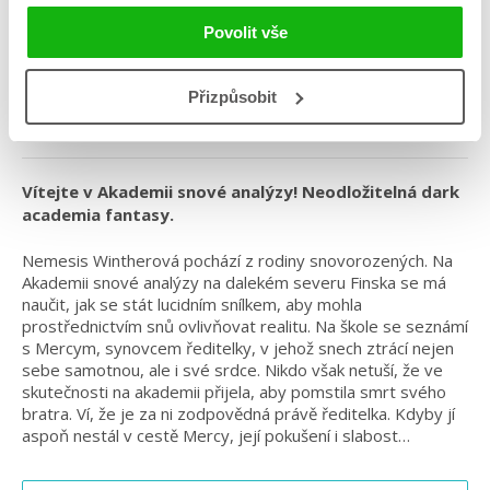
Žánr: Fantasy
Povolit vše
Série: Akademie snové analýzy
Připravujeme
Přizpůsobit
#akademiesnovéanalýzy
#odnenávistiklásce
#rubybraun
Vítejte v Akademii snové analýzy! Neodložitelná dark
academia fantasy.
Nemesis Wintherová pochází z rodiny snovorozených. Na
Akademii snové analýzy na dalekém severu Finska se má
naučit, jak se stát lucidním snílkem, aby mohla
prostřednictvím snů ovlivňovat realitu. Na škole se seznámí
s Mercym, synovcem ředitelky, v jehož snech ztrácí nejen
sebe samotnou, ale i své srdce. Nikdo však netuší, že ve
skutečnosti na akademii přijela, aby pomstila smrt svého
bratra. Ví, že je za ni zodpovědná právě ředitelka. Kdyby jí
aspoň nestál v cestě Mercy, její pokušení i slabost…