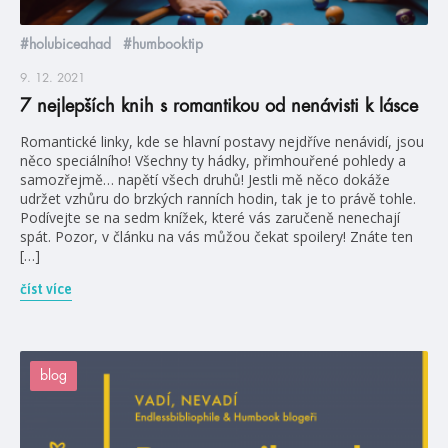
#holubiceahad
#humbooktip
9. 12. 2021
7 nejlepších knih s romantikou od nenávisti k lásce
Romantické linky, kde se hlavní postavy nejdříve nenávidí, jsou
něco speciálního! Všechny ty hádky, přimhouřené pohledy a
samozřejmě… napětí všech druhů! Jestli mě něco dokáže
udržet vzhůru do brzkých ranních hodin, tak je to právě tohle.
Podívejte se na sedm knížek, které vás zaručeně nenechají
spát. Pozor, v článku na vás můžou čekat spoilery! Znáte ten
[…]
číst více
blog