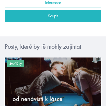
Informace
Koupit
Posty, které by tě mohly zajímat
žebříčky