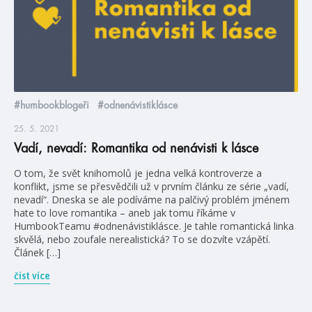
#humbookblogeři
#odnenávistiklásce
25. 5. 2021
Vadí, nevadí: Romantika od nenávisti k lásce
O tom, že svět knihomolů je jedna velká kontroverze a
konflikt, jsme se přesvědčili už v prvním článku ze série „vadí,
nevadí“. Dneska se ale podíváme na palčivý problém jménem
hate to love romantika – aneb jak tomu říkáme v
HumbookTeamu #odnenávistiklásce. Je tahle romantická linka
skvělá, nebo zoufale nerealistická? To se dozvíte vzápětí.
Článek […]
číst více