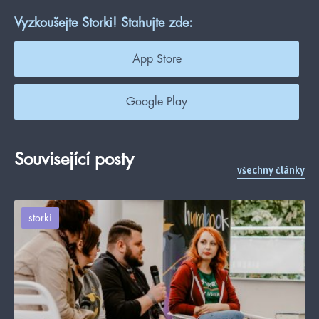
Vyzkoušejte Storki! Stahujte zde:
App Store
Google Play
Související posty
všechny články
storki