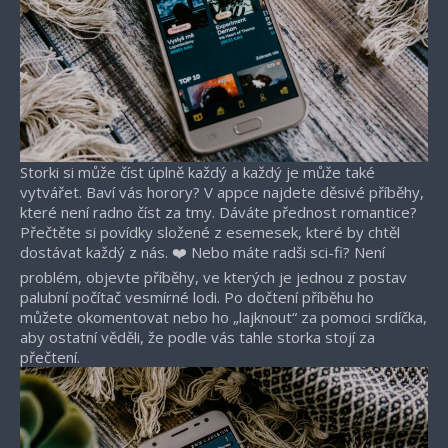
Storki si může číst úplně každý a každý je může také
vytvářet. Baví vás horory? V appce najdete děsivé příběhy,
které není radno číst za tmy. Dáváte přednost romantice?
Přečtěte si povídky složené z esemesek, které by chtěl
dostávat každý z nás. ❤️ Nebo máte radši sci-fi? Není
problém, objevte příběhy, ve kterých je jednou z postav
palubní počítač vesmírné lodi. Po dočtení příběhu ho
můžete okomentovat nebo ho „lajknout“ za pomoci srdíčka,
aby ostatní věděli, že podle vás tahle storka stojí za
přečtení.