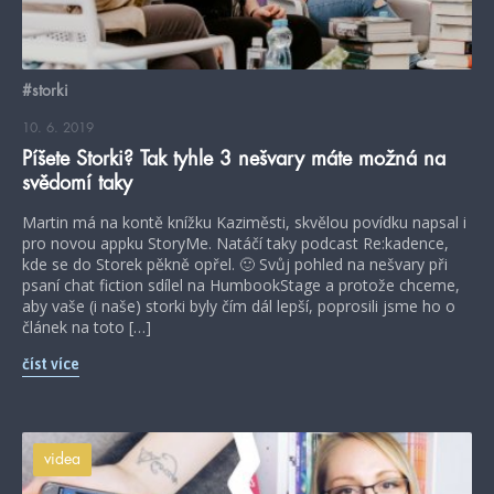
#storki
10. 6. 2019
Píšete Storki? Tak tyhle 3 nešvary máte možná na
svědomí taky
Martin má na kontě knížku Kaziměsti, skvělou povídku napsal i
pro novou appku StoryMe. Natáčí taky podcast Re:kadence,
kde se do Storek pěkně opřel. 🙂 Svůj pohled na nešvary při
psaní chat fiction sdílel na HumbookStage a protože chceme,
aby vaše (i naše) storki byly čím dál lepší, poprosili jsme ho o
článek na toto […]
číst více
videa