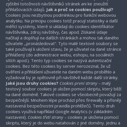
zjištění totožnosti návštěvníků stránek ani ke zneužití
přihlašovacích údajů.
Jak a proč se cookies používají?
Cookies jsou nezbytnou podmínkou pro funkční webovou
analytiku. Na principu cookies totiž pracují statistiky a další
měřící systémy, které si ukládají do cookies identifikátor
návštěvníka, zdroj návštěvy, čas apod. Získané údaje
načítají a doplňují na dalších stránkách a mohou tak daného
uživatele ,,pronásledovat“. Tyto malé textové soubory se
také používají k uložení stavu, že je uživatel na dané stránce
přihlášený (do administrace webu, eshopu, na sociálních
sítích apod.). Tento typ cookies se nazývá autentizační
cookies. Bez této cookies by server nerozeznal, že už
ověření a přihlášení uživatele na daném webu proběhlo a
vyžadoval by je opětovně při návštěvě každé další stránky.
Jaké jsou druhy cookies?
Cookies první strany
– malý
textový soubor cookies je uložen pomocí skriptu, který běží
na dané doméně. Takové cookies se všeobecně považují za
bezpečnější. Mnohem lépe prochází přes firewally a přísněji
nastavená bezpečnostní pravidla prohlížečů. Tento druh
cookies využívá například Google Analytics (v základním
nastavení).
Cookies třetí strany
– cookies je uložena pomocí
skriptu, který je do webu natahován z jiné domény. Jednu a