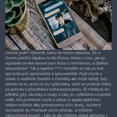
Chcete psát? Výborně, žánru se meze nekladou. Že si
chcete přečíst nějakou tu fan fiction, třeba o tom, jak by
vypadala on-line konverzace Rona s Hermionou, a žádnou
nenacházíte? Tak ji napište! ???? Zařadíte se tak po bok
opravdových spisovatelů a spisovatelek. Psát storki a
získat si nadšené čtenáře a čtenářky ale může každý, bez
ohledu na to, jestli už mu vyšla kniha, stačí se podívat třeba
na autorku s přezdívkou nofreeusernames. 😉 Přidávat do
příběhů gify, obrázky a zvuky a taky je v příbězích ostatních
vidět, číst prémiové storki a užívat si appku úplně bez
reklam můžete díky prémiovému účtu. Body, za které
dostanete do Premium verze přístup, si můžete
samozřejmě koupit – taky je ale můžete získat aktivitou v