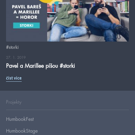
#storki
27. 1. 2019
Pavel a Marillee píšou #storki
číst více
Projekty
HumbookFest
HumbookStage