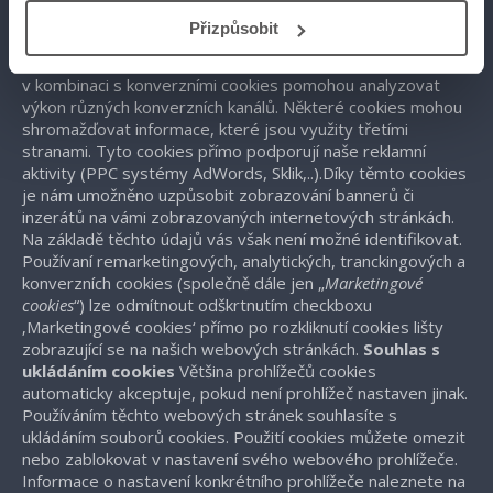
jsou
cookies konverzní
, které nám pomohou analyzovat
Přizpůsobit
výkon konverzních kanálů. Posledním typem cookies, které
používáme, jsou
cookies trackingové
(tzv. sledovací), které
v kombinaci s konverzními cookies pomohou analyzovat
výkon různých konverzních kanálů. Některé cookies mohou
shromažďovat informace, které jsou využity třetími
stranami. Tyto cookies přímo podporují naše reklamní
aktivity (PPC systémy AdWords, Sklik,..).Díky těmto cookies
je nám umožněno uzpůsobit zobrazování bannerů či
inzerátů na vámi zobrazovaných internetových stránkách.
Na základě těchto údajů vás však není možné identifikovat.
Používaní remarketingových, analytických, tranckingových a
konverzních cookies (společně dále jen „
Marketingové
cookies
“) lze odmítnout odškrtnutím checkboxu
‚Marketingové cookies‘ přímo po rozkliknutí cookies lišty
zobrazující se na našich webových stránkách.
Souhlas s
ukládáním cookies
Většina prohlížečů cookies
automaticky akceptuje, pokud není prohlížeč nastaven jinak.
Používáním těchto webových stránek souhlasíte s
ukládáním souborů cookies. Použití cookies můžete omezit
nebo zablokovat v nastavení svého webového prohlížeče.
Informace o nastavení konkrétního prohlížeče naleznete na