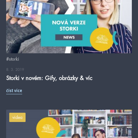
#storki
8. 3. 2019
Storki v novém: Gify, obrázky & víc
číst více
videa