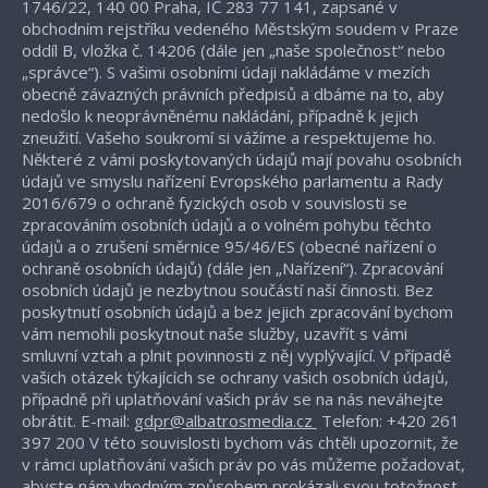
1746/22, 140 00 Praha, IČ 283 77 141, zapsané v
obchodním rejstříku vedeného Městským soudem v Praze
oddíl B, vložka č. 14206 (dále jen „naše společnost“ nebo
„správce“). S vašimi osobními údaji nakládáme v mezích
obecně závazných právních předpisů a dbáme na to, aby
nedošlo k neoprávněnému nakládání, případně k jejich
zneužití. Vašeho soukromí si vážíme a respektujeme ho.
Některé z vámi poskytovaných údajů mají povahu osobních
údajů ve smyslu nařízení Evropského parlamentu a Rady
2016/679 o ochraně fyzických osob v souvislosti se
zpracováním osobních údajů a o volném pohybu těchto
údajů a o zrušení směrnice 95/46/ES (obecné nařízení o
ochraně osobních údajů) (dále jen „Nařízení“). Zpracování
osobních údajů je nezbytnou součástí naší činnosti. Bez
poskytnutí osobních údajů a bez jejich zpracování bychom
vám nemohli poskytnout naše služby, uzavřít s vámi
smluvní vztah a plnit povinnosti z něj vyplývající. V případě
vašich otázek týkajících se ochrany vašich osobních údajů,
případně při uplatňování vašich práv se na nás neváhejte
obrátit. E-mail:
gdpr@albatrosmedia.cz
Telefon: +420 261
397 200 V této souvislosti bychom vás chtěli upozornit, že
v rámci uplatňování vašich práv po vás můžeme požadovat,
abyste nám vhodným způsobem prokázali svou totožnost,