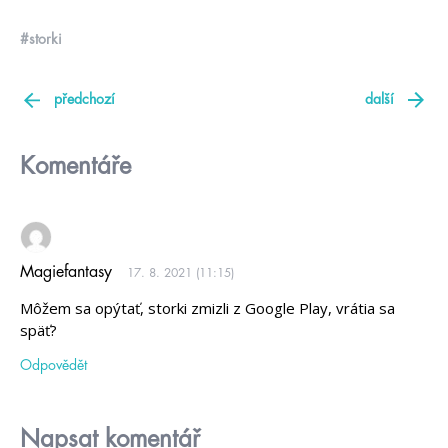
#storki
předchozí
další
Komentáře
Magiefantasy
17. 8. 2021 (11:15)
Môžem sa opýtať, storki zmizli z Google Play, vrátia sa
späť?
Odpovědět
Napsat komentář