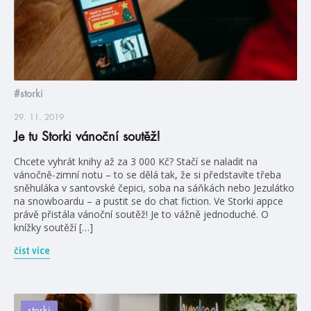
#storki
29. 11. 2019
Je tu Storki vánoční soutěž!
Chcete vyhrát knihy až za 3 000 Kč? Stačí se naladit na
vánočně-zimní notu – to se dělá tak, že si představíte třeba
sněhuláka v santovské čepici, soba na sáňkách nebo Jezulátko
na snowboardu – a pustit se do chat fiction. Ve Storki appce
právě přistála vánoční soutěž! Je to vážně jednoduché. O
knížky soutěží […]
číst více
storki