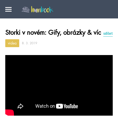
Storki v novém: Gify, obrázky & víc
sdílet
videa
8. 3. 2019