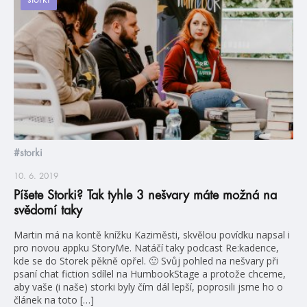
#storki
10. 6. 2019
Píšete Storki? Tak tyhle 3 nešvary máte možná na
svědomí taky
Martin má na kontě knížku Kaziměsti, skvělou povídku napsal i
pro novou appku StoryMe. Natáčí taky podcast Re:kadence,
kde se do Storek pěkně opřel. 🙂 Svůj pohled na nešvary při
psaní chat fiction sdílel na HumbookStage a protože chceme,
aby vaše (i naše) storki byly čím dál lepší, poprosili jsme ho o
článek na toto […]