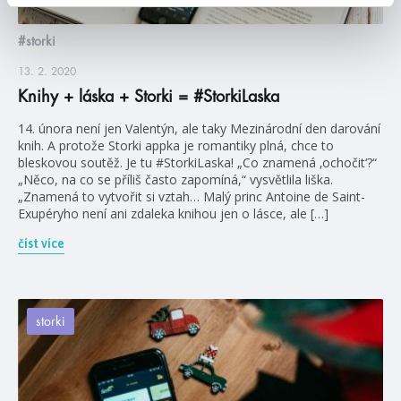
#storki
13. 2. 2020
Knihy + láska + Storki = #StorkiLaska
14. února není jen Valentýn, ale taky Mezinárodní den darování
knih. A protože Storki appka je romantiky plná, chce to
bleskovou soutěž. Je tu #StorkiLaska! „Co znamená ‚ochočit‘?“
„Něco, na co se příliš často zapomíná,“ vysvětlila liška.
„Znamená to vytvořit si vztah… Malý princ Antoine de Saint-
Exupéryho není ani zdaleka knihou jen o lásce, ale […]
číst více
storki