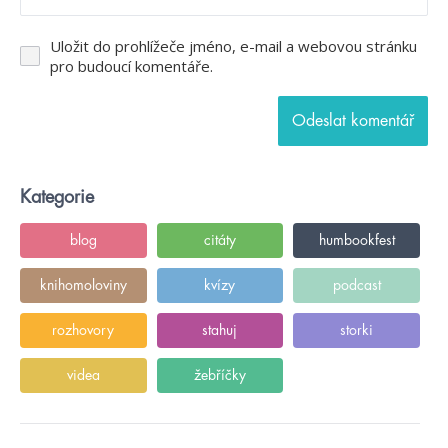
Uložit do prohlížeče jméno, e-mail a webovou stránku
pro budoucí komentáře.
Kategorie
blog
citáty
humbookfest
knihomoloviny
kvízy
podcast
rozhovory
stahuj
storki
videa
žebříčky