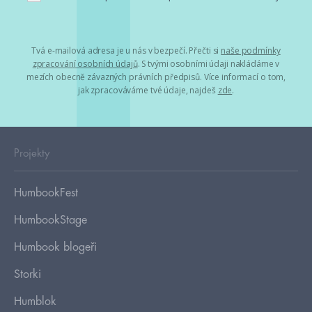
Tvá e-mailová adresa je u nás v bezpečí. Přečti si
naše podmínky
zpracování osobních údajů
. S tvými osobními údaji nakládáme v
mezích obecně závazných právních předpisů. Více informací o tom,
jak zpracováváme tvé údaje, najdeš
zde
.
Projekty
HumbookFest
HumbookStage
Humbook blogeři
Storki
Humblok