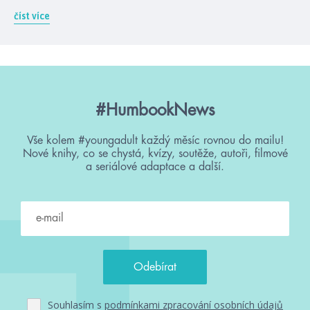
číst více
#HumbookNews
Vše kolem #youngadult každý měsíc rovnou do mailu!
Nové knihy, co se chystá, kvízy, soutěže, autoři, filmové
a seriálové adaptace a další.
Souhlasím s
podmínkami zpracování osobních údajů