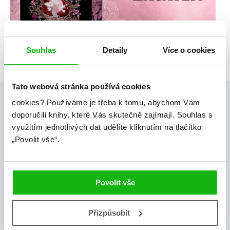
Souhlas
Detaily
Více o cookies
Tato webová stránka používá cookies
Posty, které by tě mohly zajímat
cookies?
Používáme je třeba k tomu, abychom Vám
doporučili knihy, které Vás skutečně zajímají.
Souhlas s
využitím jednotlivých dat udělíte kliknutím na tlačítko
„Povolit vše“.
storki
Povolit vše
Přizpůsobit