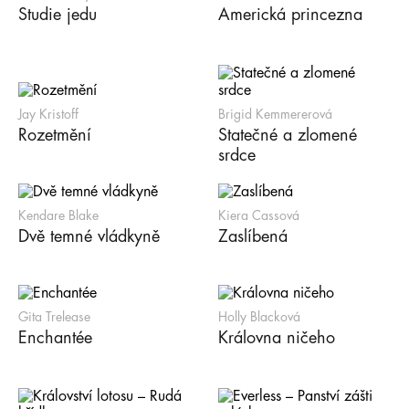
Studie jedu
Americká princezna
Jay Kristoff
Brigid Kemmererová
Rozetmění
Statečné a zlomené
srdce
Kendare Blake
Kiera Cassová
Dvě temné vládkyně
Zaslíbená
Gita Trelease
Holly Blacková
Enchantée
Královna ničeho