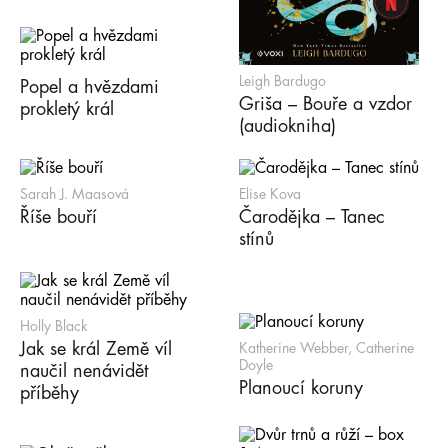
Leigh Bardugo
Popel a hvězdami
Griša – Bouře a vzdor
prokletý král
(audiokniha)
Sarah J. Maasová
Elise Kova
Říše bouří
Čarodějka – Tanec
stínů
Holly Black
Jak se král Země víl
Katherine Webber, Catherine
Doyle
naučil nenávidět
Planoucí koruny
příběhy