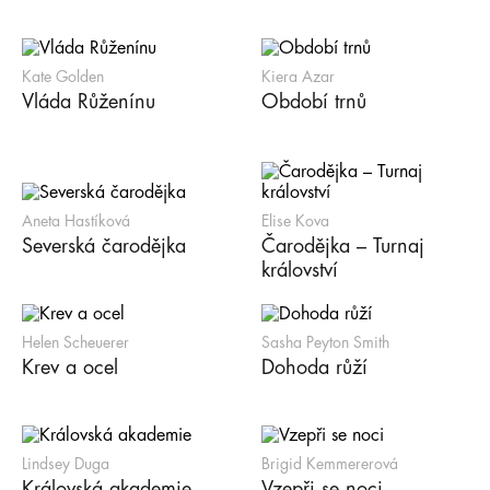
Kate Golden
Kiera Azar
Vláda Růženínu
Období trnů
Aneta Hastíková
Elise Kova
Severská čarodějka
Čarodějka – Turnaj
království
Helen Scheuerer
Sasha Peyton Smith
Krev a ocel
Dohoda růží
Lindsey Duga
Brigid Kemmererová
Královská akademie
Vzepři se noci