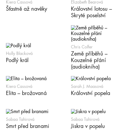
Kiera Cassová
Elizabeth Bearová
Šťastně až navěky
Království lotosu –
Skryté poselství
Chris Colfer
Země příběhů –
Holly Blacková
Podlý král
Kouzelné přání
(audiokniha)
Kiera Cassová
Sarah J. Maasová
Elita – brožovaná
Království popela
Sabaa Tahirová
Sabaa Tahirová
Smrt před branami
Jiskra v popelu