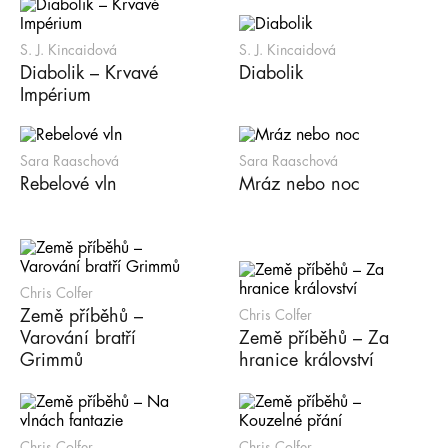
S. J. Kincaidová
S. J. Kincaidová
Diabolik – Krvavé
Diabolik
Impérium
Sara Raaschová
Sara Raaschová
Rebelové vln
Mráz nebo noc
Chris Colfer
Země příběhů –
Chris Colfer
Varování bratří
Země příběhů – Za
Grimmů
hranice království
Chris Colfer
Chris Colfer