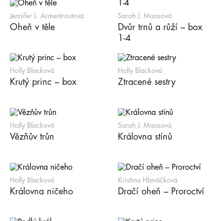
Jennifer L. Armentroutová
Sarah J. Maasová
Oheň v těle
Dvůr trnů a růží – box
1-4
Holly Blacková
Holly Blacková
Krutý princ – box
Ztracené sestry
Holly Blacková
Sarah J. Maasová
Vězňův trůn
Královna stínů
Holly Blacková
Kristina Hlaváčková
Královna ničeho
Dračí oheň – Proroctví