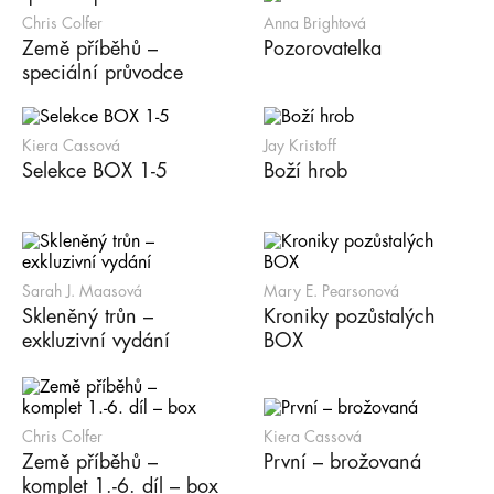
Chris Colfer
Anna Brightová
Země příběhů –
Pozorovatelka
speciální průvodce
Kiera Cassová
Jay Kristoff
Selekce BOX 1-5
Boží hrob
Sarah J. Maasová
Mary E. Pearsonová
Skleněný trůn –
Kroniky pozůstalých
exkluzivní vydání
BOX
Chris Colfer
Kiera Cassová
Země příběhů –
První – brožovaná
komplet 1.-6. díl – box