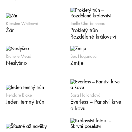
Kiersten Whiteová
Joelle Charbonneau
Žár
Prokletý trůn –
Rozdělené království
Richelle Mead
Bex Hoganová
Neslyšno
Zmije
Kendare Blake
Sara Hollandová
Jeden temný trůn
Everless – Panství krve
a kovu