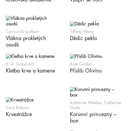
Carissa Broadbent
Tiffany Wang
Vlákna prokletých
Dědic pekla
osudů
K. A. Tuckerová
Kate Golden
Kletba krve a kamene
Příslib Olivínu
Katherine Webber, Catherine
Cecy Robson
Doyle
Krvestrážce
Korunní princezny –
box