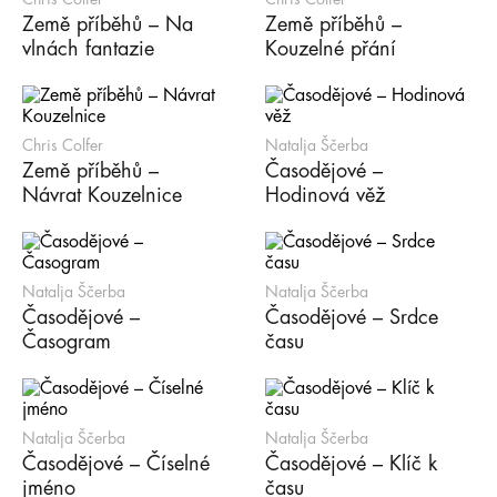
Země příběhů – Na
Země příběhů –
vlnách fantazie
Kouzelné přání
Chris Colfer
Natalja Ščerba
Země příběhů –
Časodějové –
Návrat Kouzelnice
Hodinová věž
Natalja Ščerba
Natalja Ščerba
Časodějové –
Časodějové – Srdce
Časogram
času
Natalja Ščerba
Natalja Ščerba
Časodějové – Číselné
Časodějové – Klíč k
jméno
času