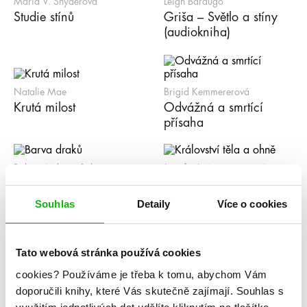
Maria V. Snyderová
Leigh Bardugo
Studie stínů
Griša – Světlo a stíny
(audiokniha)
Natalie Mae
Brigid Kemmererová
Krutá milost
Odvážná a smrtící
přísaha
Robert Anthony Salvatore
Jennifer L. Armentroutová
Barva draků
Království těla a ohně
Souhlas
Detaily
Více o cookies
Aleš Diviš
Amélie Wen Zhao
Tato webová stránka používá cookies
Leviar – Králova mlha
Rudá Tygřice
cookies?
Používáme je třeba k tomu, abychom Vám
doporučili knihy, které Vás skutečně zajímají.
Souhlas s