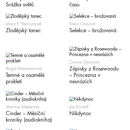
Srážka světů
času
Mary E. Pearsonová
Kiera Cassová
Zlodějský tanec
Selekce – brožovaná
Connie Glynnová
Zápisky z Rosewoodu
Brigid Kemmererová
Temné a osamělé
– Princezna v
prokletí
nesnázích
Marissa Meyerová
Jay Kristoff
Cinder – Měsíční
Nikdynoc
kroniky (audiokniha)