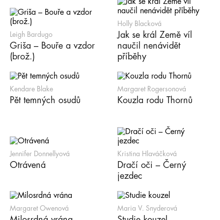
Holly Blacková
Jak se král Země víl
Leigh Bardugo
Griša – Bouře a vzdor
naučil nenávidět
(brož.)
příběhy
Kendare Blake
Margaret Rogersonová
Pět temných osudů
Kouzla rodu Thornů
Jennifer Donnellyová
Kristina Hlaváčková
Otrávená
Dračí oči – Černý
jezdec
Margaret Owenová
Maria V. Snyderová
Milosrdná vrána
Studie kouzel