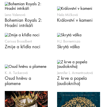
Lena Valenová
Nela Mičková
Bohemian Royals 2:
Království v kameni
Hradní intrikáři
Carissa Broadbent
H.J. Bornemisza
Zmije a křídla noci
Skrytá válka
K. A. Tuckerová
Jennifer L. Armentroutová
Osud hněvu a
Z krve a popela
plamene
(audiokniha)