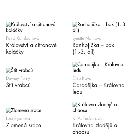
Petra Kamlachová
Lynette Noniová
Království a citronové
Ranhojička – box
koláčky
(1.-3. díl)
Devney Perry
Elise Kova
Štít vrabců
Čarodějka – Královna
ledu
Lexi Ryanová
K. A. Tuckerová
Zlomená srdce
Královna zlodějů a
chaosu