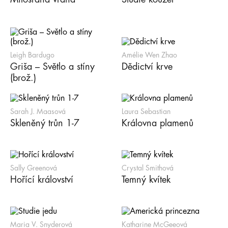
Leigh Bardugo
Amélie Wen Zhao
Griša – Světlo a stíny
Dědictví krve
(brož.)
Sarah J. Maasová
Laura Sebastian
Skleněný trůn 1-7
Královna plamenů
Sally Greenová
Crystal Smithová
Hořící království
Temný kvítek
Maria V. Snyderová
Katharine McGeeová