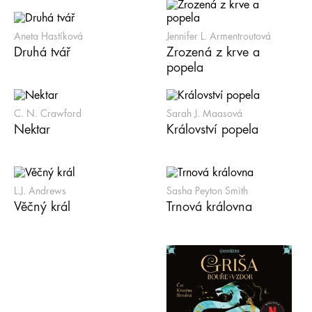
Aneta Hastíková
Jennifer L. Armentroutová
Druhá tvář
Zrozená z krve a
popela
C. N. Crawford
Sarah J. Maasová
Nektar
Království popela
L.J. Andrews
Sasha Peyton Smith
Věčný král
Trnová královna