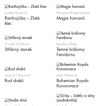
Lynette Noniová
Margaret Rogersonová
Ranhojička – Zlatá
Magie havranů
klec
Crystal Smithová
Kendare Blake
Stříbrný stonek
Temné královny
Fennbirnu
Jessica Cluessová
Lena Valenová
Rod draků
Bohemian Royals:
Korunovace