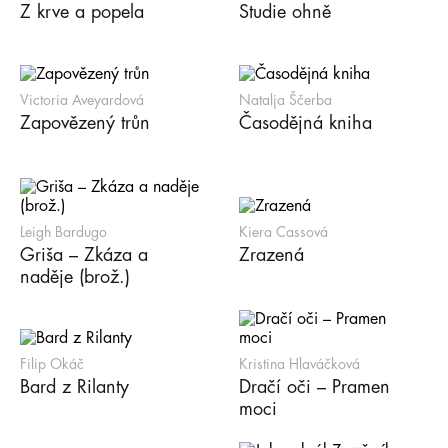
Z krve a popela
Studie ohně
Victoria Aveyardová
Natalja Ščerba
Zapovězený trůn
Časodějná kniha
Leigh Bardugo
Kiera Cassová
Griša – Zkáza a
Zrazená
naděje (brož.)
Filip Okáč
Kristina Hlaváčková
Bard z Rilanty
Dračí oči – Pramen
moci