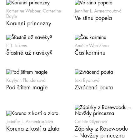
Katherine Webber, Catherine
Jennifer L. Armentroutová
Doyle
Ve stínu popela
Korunní princezny
F. T. Lukens
Amélie Wen Zhao
Šťastně až navěky?
Čas karmínu
KayLynn Flandersová
Lexi Ryanová
Pod štítem magie
Zvrácená pouta
Jennifer L. Armentroutová
Connie Glynnová
Koruna z kostí a zlata
Zápisky z Rosewoodu
– Navždy princezna