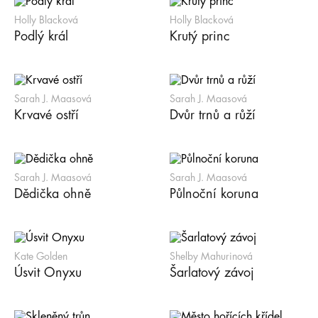
Holly Blacková
Holly Blacková
Podlý král
Krutý princ
Sarah J. Maasová
Sarah J. Maasová
Krvavé ostří
Dvůr trnů a růží
Sarah J. Maasová
Sarah J. Maasová
Dědička ohně
Půlnoční koruna
Kate Golden
Shelby Mahurinová
Úsvit Onyxu
Šarlatový závoj