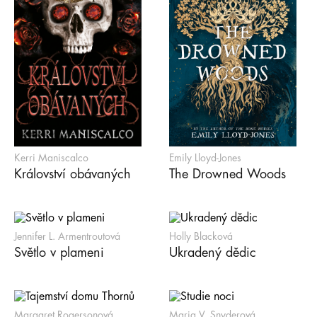
Kerri Maniscalco
Emily Lloyd-Jones
Království obávaných
The Drowned Woods
Jennifer L. Armentroutová
Holly Blacková
Světlo v plameni
Ukradený dědic
Margaret Rogersonová
Maria V. Snyderová