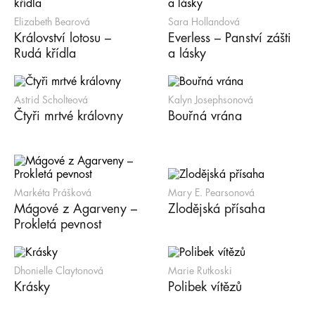
Elizabeth Bearová
Sara Hollandová
Království lotosu –
Everless – Panství zášti
Rudá křídla
a lásky
Astrid Scholteová
Kalyn Josephsonová
Čtyři mrtvé královny
Bouřná vrána
Markéta Prášková
Mary E. Pearsonová
Mágové z Agarveny –
Zlodějská přísaha
Prokletá pevnost
Dhonielle Claytonová
Marie Rutkoski
Krásky
Polibek vítězů