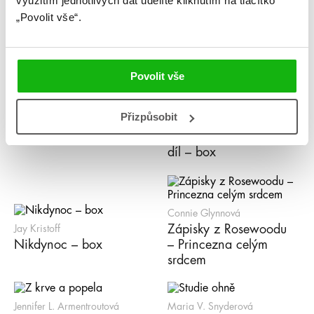
využitím jednotlivých dat udělíte kliknutím na tlačítko
„Povolit vše“.
Lynette Noniová
Lexi Ryanová
Ranhojička – Královna
Prázdné sliby
rebelů
Povolit vše
Přizpůsobit
Natalie Mae
Leigh Bardugo
Laskavý jed
Griša – komplet 1.-3.
díl – box
Connie Glynnová
Zápisky z Rosewoodu
Jay Kristoff
Nikdynoc – box
– Princezna celým
srdcem
Jennifer L. Armentroutová
Maria V. Snyderová