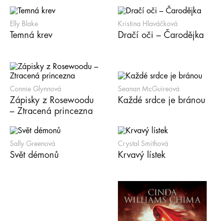
Elly Blake
Kristina Hlaváčková
Temná krev
Dračí oči – Čarodějka
Connie Glynnová
Seanan McGuireová
Zápisky z Rosewoodu
Každé srdce je bránou
– Ztracená princezna
Sally Greenová
Crystal Smithová
Svět démonů
Krvavý lístek