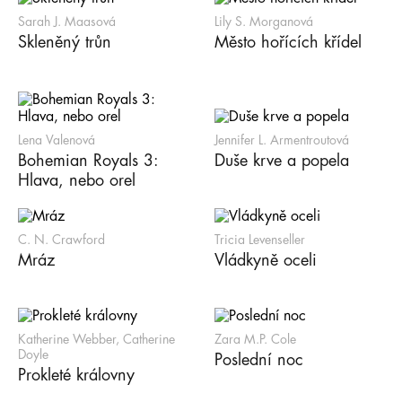
Sarah J. Maasová
Lily S. Morganová
Skleněný trůn
Město hořících křídel
Lena Valenová
Jennifer L. Armentroutová
Bohemian Royals 3:
Duše krve a popela
Hlava, nebo orel
C. N. Crawford
Tricia Levenseller
Mráz
Vládkyně oceli
Katherine Webber, Catherine
Zara M.P. Cole
Doyle
Poslední noc
Prokleté královny