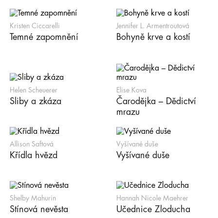
Kristen Ciccarelli
Jennifer L. Armentroutová
Temné zapomnění
Bohyně krve a kostí
Helen Scheuerer
Elise Kova
Sliby a zkáza
Čarodějka – Dědictví
mrazu
Allison Saftová
Vyšívané duše
Křídla hvězd
Vyšívané duše
Shelby Mahurin
Hannah Nicole Maehrer
Stínová nevěsta
Učednice Zloducha