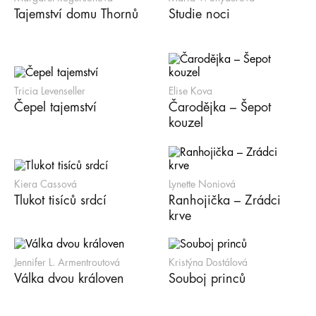
Tajemství domu Thornů
Studie noci
Tricia Levenseller
Elise Kova
Čepel tajemství
Čarodějka – Šepot
kouzel
Kiera Cassová
Lynette Noniová
Tlukot tisíců srdcí
Ranhojička – Zrádci
krve
Jennifer L. Armentroutová
Kristýna Dostálová
Válka dvou královen
Souboj princů