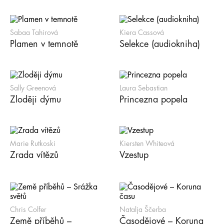
Sabaa Tahirová
Kiera Cassová
Plamen v temnotě
Selekce (audiokniha)
Sally Greenová
Laura Sebastian
Zloději dýmu
Princezna popela
Marie Rutkoski
Kiersten Whiteová
Zrada vítězů
Vzestup
Chris Colfer
Natalja Ščerba
Země příběhů –
Časodějové – Koruna