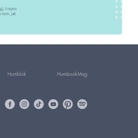
jů
. S tvými
 tom, jak
Humblok
HumbookMag