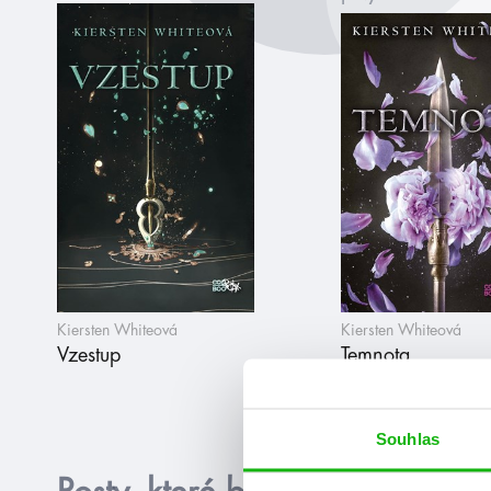
Kiersten Whiteová
Kiersten Whiteová
Vzestup
Temnota
Souhlas