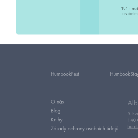
Tvá e-mai
osobními
HumbookFest
HumbookSta
O nás
Alb
Blog
5. k
140 
Knihy
humb
Zásady ochrany osobních údajů