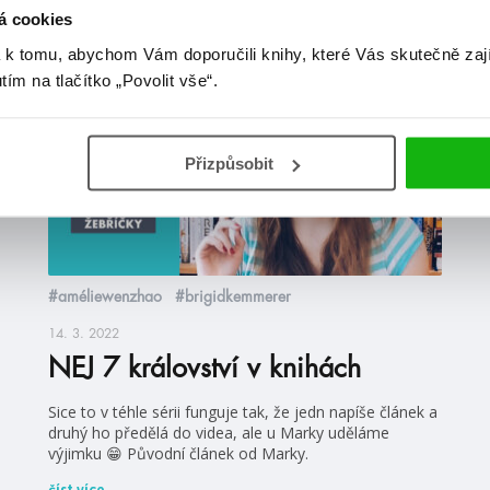
at
á cookies
 k tomu, abychom Vám doporučili knihy, které Vás skutečně zaj
utím na tlačítko „Povolit vše“.
videa
Přizpůsobit
#améliewenzhao
#brigidkemmerer
14. 3. 2022
NEJ 7 království v knihách
Sice to v téhle sérii funguje tak, že jedn napíše článek a
druhý ho předělá do videa, ale u Marky uděláme
výjimku 😁 Původní článek od Marky.
číst více