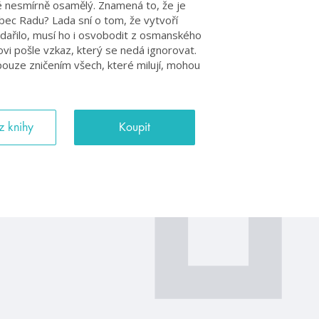
také nesmírně osamělý. Znamená to, že je
ůbec Radu? Lada sní o tom, že vytvoří
podařilo, musí ho i osvobodit z osmanského
vi pošle vzkaz, který se nedá ignorovat.
 pouze zničením všech, které milují, mohou
z knihy
Koupit