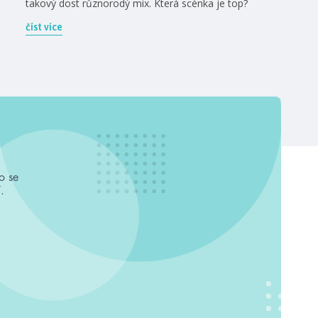
takový dost různorodý mix. Která scénka je top?
číst více
o se
.