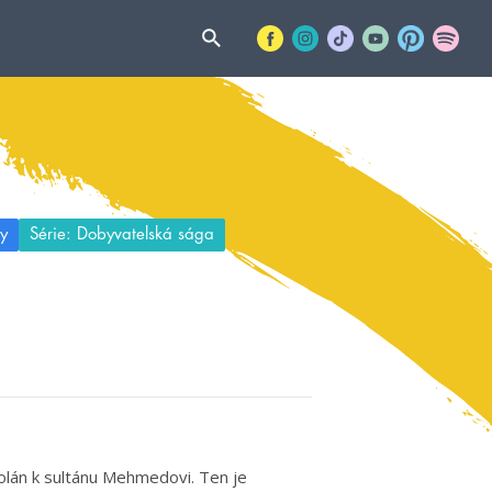
y
Série: Dobyvatelská sága
olán k sultánu Mehmedovi. Ten je