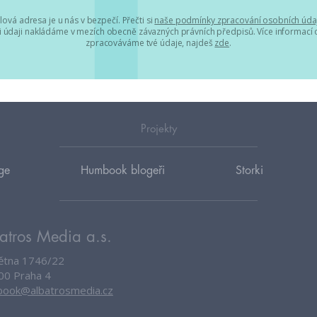
lová adresa je u nás v bezpečí. Přečti si
naše podmínky zpracování osobních úda
 údaji nakládáme v mezích obecně závazných právních předpisů. Více informací o
zpracováváme tvé údaje, najdeš
zde
.
Projekty
ge
Humbook blogeři
Storki
atros Media a.s.
větna 1746/22
00 Praha 4
ook@albatrosmedia.cz