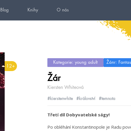
Blog
Knihy
O nás
Kategorie: young adult
Žánr: Fantas
12+
Žár
Kiersten Whiteová
#kierstenwhite
#království
#temnota
Třetí díl Dobyvatelské ságy!
Po obléhání Konstantinopole je Radu pov