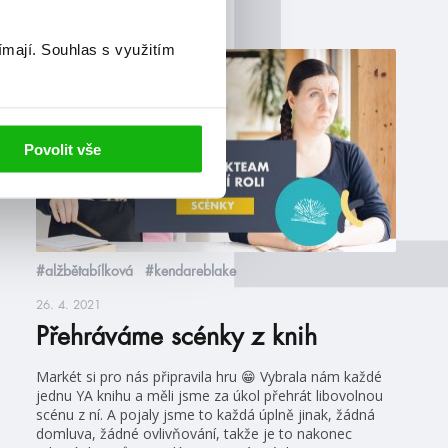
ímají.
Souhlas s využitím
videa
Povolit vše
#alžbětabílková
#kendareblake
26. 4. 2021
Přehráváme scénky z knih
Markét si pro nás připravila hru 😁 Vybrala nám každé
jednu YA knihu a měli jsme za úkol přehrát libovolnou
scénu z ní. A pojaly jsme to každá úplně jinak, žádná
domluva, žádné ovlivňování, takže je to nakonec