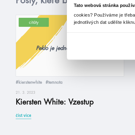
Posty, které by tě mohly zajím
Tato webová stránka použív
cookies?
Používáme je třeba
jednotlivých dat udělíte klikn
citáty
Peklo je jedna velká slavnost.
#kierstenwhite
#temnota
21. 3. 2023
Kiersten White: Vzestup
číst více