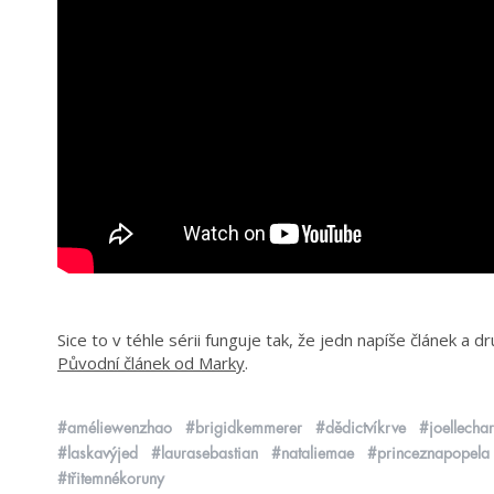
Sice to v téhle sérii funguje tak, že jedn napíše článek a
Původní článek od Marky
.
#améliewenzhao
#brigidkemmerer
#dědictvíkrve
#joellecha
#laskavýjed
#laurasebastian
#nataliemae
#princeznapopela
#třitemnékoruny