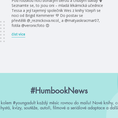
Pod rouškou noci bohatým berou a chudým dávají 🪻
Seznamte se, to jsou oni – mladá lékárnická učednice
Tessa a její tajemný společník Wes z knihy Vzepři se
noci od Brigid Kemmerer 💜 Do postav se
převtělili @_reznickova.nicol_ a @matyaskracmar07,
fotila @veronicfoto 😍
číst více
#HumbookNews
 kolem #youngadult každý měsíc rovnou do mailu! Nové knihy, c
chystá, kvízy, soutěže, autoři, filmové a seriálové adaptace a další