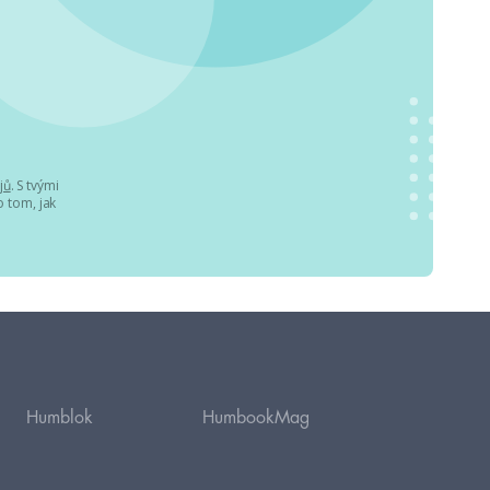
jů
. S tvými
 tom, jak
Humblok
HumbookMag