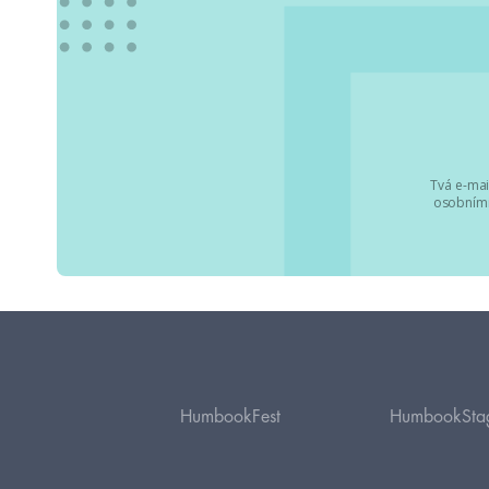
Tvá e-mai
osobními
HumbookFest
HumbookSta