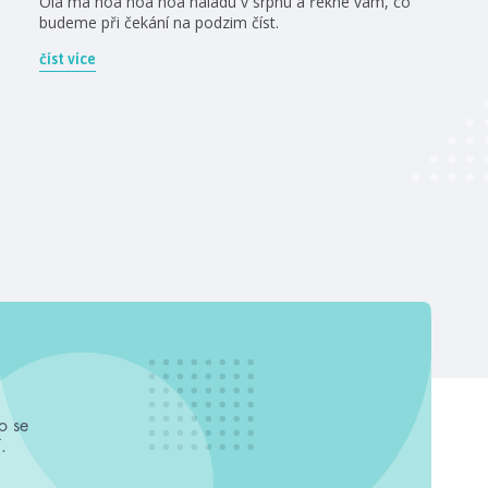
Ola má hoa hoa hoa náladu v srpnu a řekne vám, co
budeme při čekání na podzim číst.
číst více
o se
.