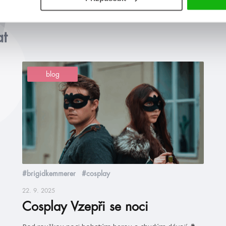
at
blog
#brigidkemmerer
#cosplay
22. 9. 2025
Cosplay Vzepři se noci