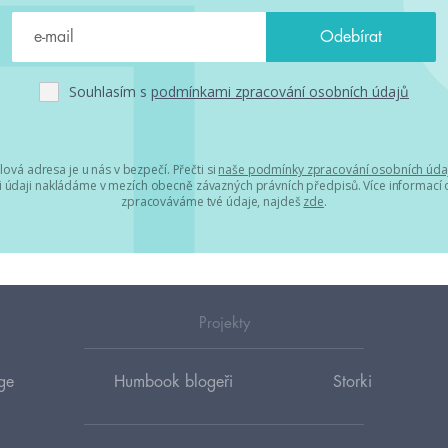
Souhlasím s
podmínkami zpracování osobních údajů
lová adresa je u nás v bezpečí. Přečti si
naše podmínky zpracování osobních úda
 údaji nakládáme v mezích obecně závazných právních předpisů. Více informací o
zpracováváme tvé údaje, najdeš
zde
.
Projekty
ge
Humbook blogeři
Storki