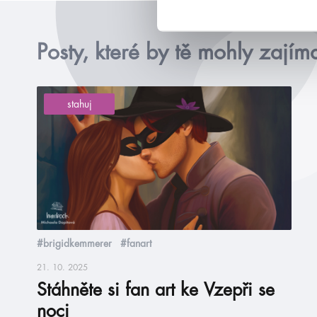
Posty, které by tě mohly zajím
stahuj
#brigidkemmerer
#fanart
21. 10. 2025
Stáhněte si fan art ke Vzepři se
noci