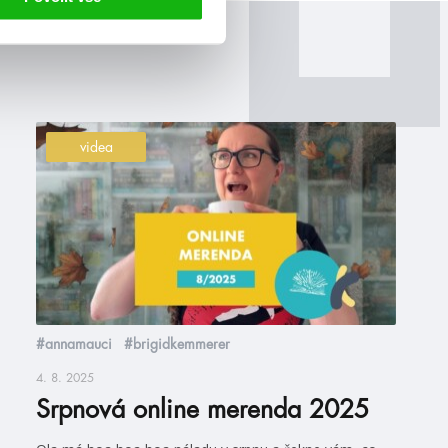
videa
#annamauci
#brigidkemmerer
4. 8. 2025
Srpnová online merenda 2025