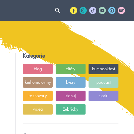
Kategorie
blog
citáty
humbookfest
knihomoloviny
kvízy
podcast
rozhovory
stahuj
storki
videa
žebříčky