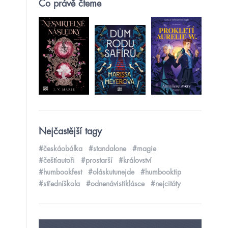
Co právě čteme
Nejčastější tagy
#českáobálka
#standalone
#magie
#češtíautoři
#prostarší
#království
#humbookfest
#oláskutunejde
#humbooktip
#středníškola
#odnenávistiklásce
#nejcitáty