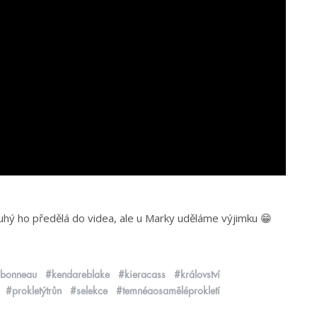
 druhý ho předělá do videa, ale u Marky uděláme výjimku 😁
rbonneau
#kendareblake
#kieracass
#království
#prokletýtrůn
#selekce
#temnéaosaměléprokletí