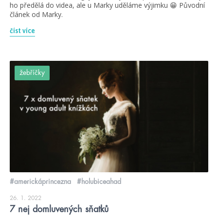
ho předělá do videa, ale u Marky uděláme výjimku 😁 Původní
článek od Marky.
číst více
žebříčky
#americkáprincezna
#holubiceahad
26. 1. 2022
7 nej domluvených sňatků