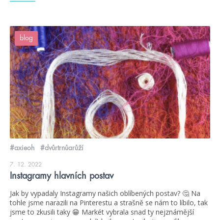
blog
#axieoh
#dvůrtrnůarůží
7. 12. 2022
Instagramy hlavních postav
Jak by vypadaly Instagramy našich oblíbených postav? 🤔 Na
tohle jsme narazili na Pinterestu a strašně se nám to líbilo, tak
jsme to zkusili taky 😁 Markét vybrala snad ty nejznámější