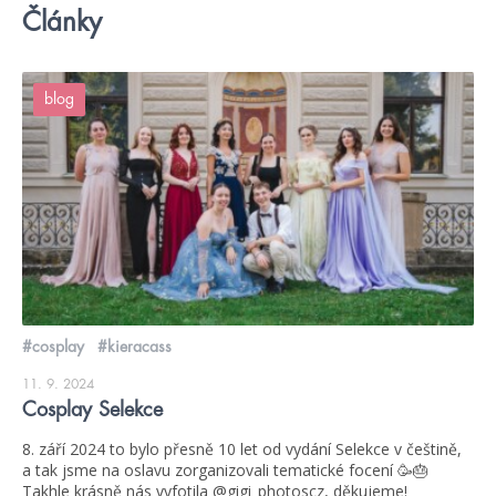
Články
blog
#cosplay
#kieracass
11. 9. 2024
Cosplay Selekce
8. září 2024 to bylo přesně 10 let od vydání Selekce v češtině,
a tak jsme na oslavu zorganizovali tematické focení 🥳🎂
Takhle krásně nás vyfotila @gigi_photoscz, děkujeme!