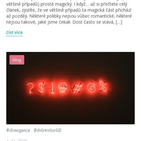
většině případů) prostě magický. I když… až si přečtete celý
článek, zjistíte, že ve většině případů ta magická část přichází
až později. Některé polibky nejsou vůbec romantické, některé
nejsou takové, jaké jsme čekali. Dost často se stává, […]
číst více
blog
#divergence
#dvůrtrnůarůží
4. 11. 2019