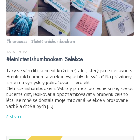
#kieracass
#letníčteníshumbookem
16. 9. 2019
#letnictenishumbookem Selekce
Taky se vám líbí koncept knižních štafet, který jsme nedávno s
HumbookTeamem a Zuzkou vypustily do světa? Na prázdniny
jsme mu vymyslely pokračování – projekt
#letnictenishumbookem. Vybraly jsme si po jedné knize, kterou
budeme číst, lepíkovat a opoznámkovávát v průběhu celého
léta. Ke mně se dostala moje milovaná Selekce v brožované
vazbě a chtěla bych […]
číst více