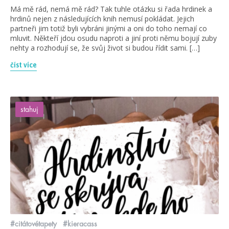
Má mě rád, nemá mě rád? Tak tuhle otázku si řada hrdinek a
hrdinů nejen z následujících knih nemusí pokládat. Jejich
partneři jim totiž byli vybráni jinými a oni do toho nemají co
mluvit. Někteří jdou osudu naproti a jiní proti němu bojují zuby
nehty a rozhodují se, že svůj život si budou řídit sami. […]
číst více
stahuj
#citátovétapety
#kieracass