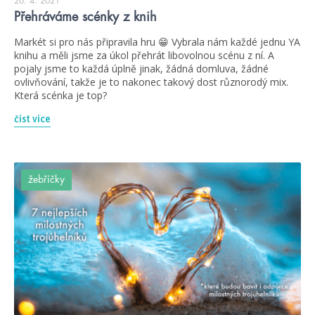
26. 4. 2021
Přehráváme scénky z knih
Markét si pro nás připravila hru 😁 Vybrala nám každé jednu YA
knihu a měli jsme za úkol přehrát libovolnou scénu z ní. A
pojaly jsme to každá úplně jinak, žádná domluva, žádné
ovlivňování, takže je to nakonec takový dost různorodý mix.
Která scénka je top?
číst více
žebříčky