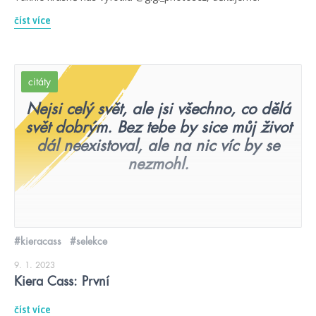
číst více
citáty
Nejsi celý svět, ale jsi všechno, co dělá
svět dobrým. Bez tebe by sice můj život
dál neexistoval, ale na nic víc by se
nezmohl.
#kieracass
#selekce
9. 1. 2023
Kiera Cass: První
číst více