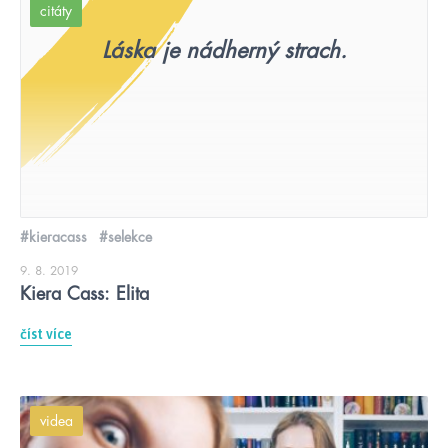
citáty
Láska je nádherný strach.
#kieracass
#selekce
9. 8. 2019
Kiera Cass: Elita
číst více
videa