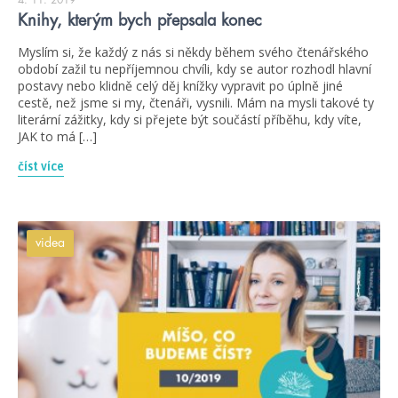
Knihy, kterým bych přepsala konec
Myslím si, že každý z nás si někdy během svého čtenářského
období zažil tu nepříjemnou chvíli, kdy se autor rozhodl hlavní
postavy nebo klidně celý děj knížky vypravit po úplně jiné
cestě, než jsme si my, čtenáři, vysnili. Mám na mysli takové ty
literární zážitky, kdy si přejete být součástí příběhu, kdy víte,
JAK to má […]
číst více
videa