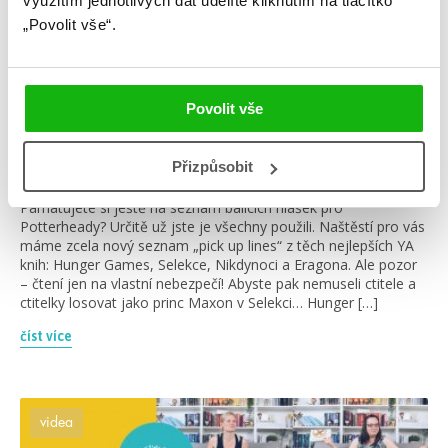
využitím jednotlivých dat udělíte kliknutím na tlačítko
„Povolit vše“.
Povolit vše
#christopherpaolini
#hungergames
19. 1. 2021
Přizpůsobit
Balící hlášky pro knihomoly
Pamatujete si ještě na seznam balících hlášek pro
Potterheady? Určitě už jste je všechny použili. Naštěstí pro vás
máme zcela nový seznam „pick up lines“ z těch nejlepších YA
knih: Hunger Games, Selekce, Nikdynoci a Eragona. Ale pozor
– čtení jen na vlastní nebezpečí! Abyste pak nemuseli ctitele a
ctitelky losovat jako princ Maxon v Selekci… Hunger […]
číst více
videa