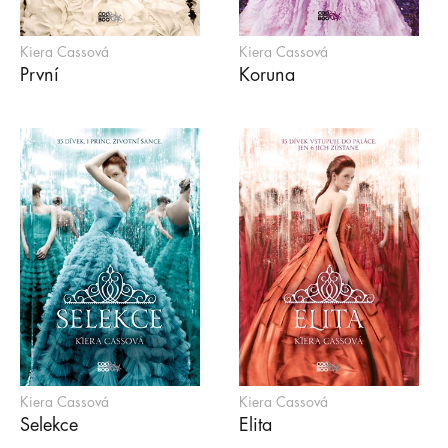
Kiera Cassová
Kiera Cassová
První
Koruna
Kiera Cassová
Kiera Cassová
Selekce
Elita