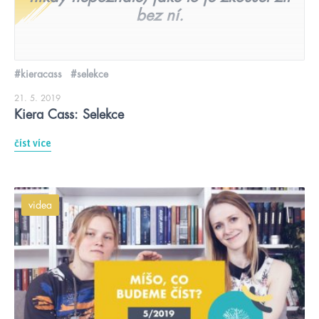
bez ní.
#kieracass
#selekce
21. 5. 2019
Kiera Cass: Selekce
číst více
videa