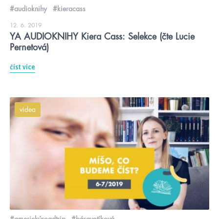
#audioknihy
#kieracass
12. 6. 2019
YA AUDIOKNIHY Kiera Cass: Selekce (čte Lucie
Pernetová)
číst více
videa
#americkýroadtrip
#báravotíková