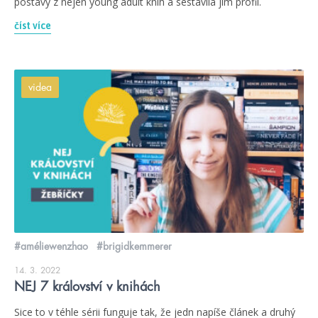
postavy z nejen young adult knih a sestavila jim profil.
číst více
videa
#améliewenzhao
#brigidkemmerer
14. 3. 2022
NEJ 7 království v knihách
Sice to v téhle sérii funguje tak, že jedn napíše článek a druhý