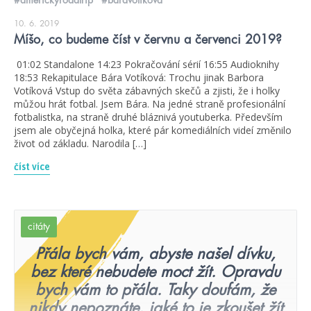
10. 6. 2019
Míšo, co budeme číst v červnu a červenci 2019?
01:02 Standalone 14:23 Pokračování sérií 16:55 Audioknihy
18:53 Rekapitulace Bára Votíková: Trochu jinak Barbora
Votíková Vstup do světa zábavných skečů a zjisti, že i holky
můžou hrát fotbal. Jsem Bára. Na jedné straně profesionální
fotbalistka, na straně druhé bláznivá youtuberka. Především
jsem ale obyčejná holka, které pár komediálních videí změnilo
život od základu. Narodila […]
číst více
citáty
Přála bych vám, abyste našel dívku,
bez které nebudete moct žít. Opravdu
bych vám to přála. Taky doufám, že
nikdy nepoznáte, jaké to je zkoušet žít