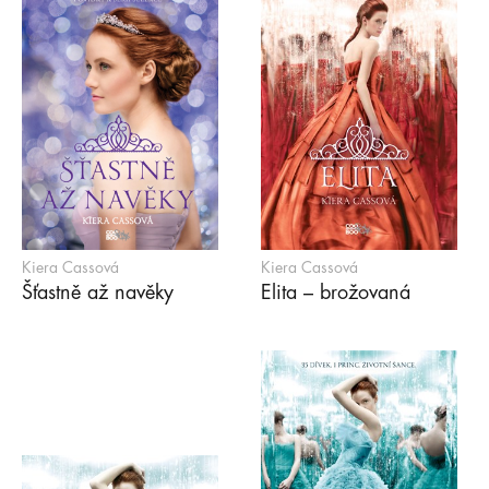
Kiera Cassová
Kiera Cassová
Šťastně až navěky
Elita – brožovaná