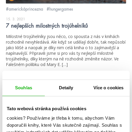
#americkáprincezna
#hungergames
15. 3. 2021
7 nejlepších milostných trojúhelníků
Milostné trojúhelníky jsou něco, co spousta z nás v knihách
rozhodně nevyhledává. Ale když se udělají dobře, tak nepůsobí
jako klišé a naopak je díky nim celá kniha o to zajímavější a
napínavější. Připravili jsme si pro vás ty nejlepší milostné
trojúhelníky, díky kterým na ně rozhodně změníte názor. Ve
Falešném polibku od Mary E. […]
číst více
Souhlas
Detaily
Více o cookies
blog
Tato webová stránka používá cookies
cookies?
Používáme je třeba k tomu, abychom Vám
doporučili knihy, které Vás skutečně zajímají.
Souhlas s