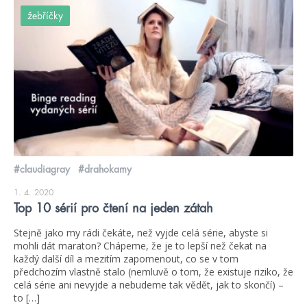
žebříčky
#claudiagray
#drahokamy
1. 4. 2020
Top 10 sérií pro čtení na jeden zátah
Stejně jako my rádi čekáte, než vyjde celá série, abyste si
mohli dát maraton? Chápeme, že je to lepší než čekat na
každý další díl a mezitím zapomenout, co se v tom
předchozím vlastně stalo (nemluvě o tom, že existuje riziko, že
celá série ani nevyjde a nebudeme tak vědět, jak to skončí) –
to […]