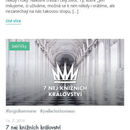
někdy i roky. Některé třeba i celý život. Ty, které „jen“
milujeme, si užíváme, možná se k nim někdy i vrátíme, ale
nezanechají na nás takovou stopu, […]
číst více
žebříčky
#brigidkemmerer
#joellecharbonneau
16. 7. 2019
7 nej knižních království