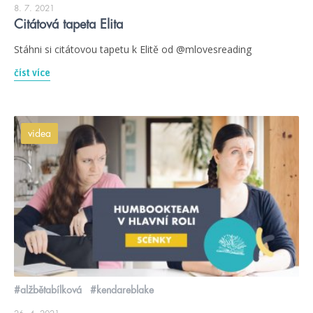
8. 7. 2021
Citátová tapeta Elita
Stáhni si citátovou tapetu k Elitě od @mlovesreading
číst více
videa
#alžbětabílková
#kendareblake