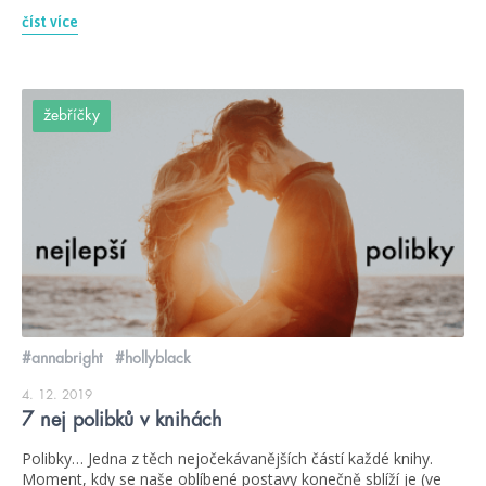
číst více
žebříčky
#annabright
#hollyblack
4. 12. 2019
7 nej polibků v knihách
Polibky… Jedna z těch nejočekávanějších částí každé knihy.
Moment, kdy se naše oblíbené postavy konečně sblíží je (ve