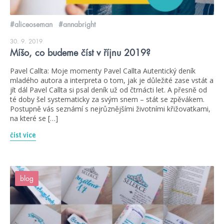
#aliceoseman
#annabright
30. 9. 2019
Míšo, co budeme číst v říjnu 2019?
Pavel Callta: Moje momenty Pavel Callta Autentický deník
mladého autora a interpreta o tom, jak je důležité zase vstát a
jít dál Pavel Callta si psal deník už od čtrnácti let. A přesně od
té doby šel systematicky za svým snem – stát se zpěvákem.
Postupně vás seznámí s nejrůznějšími životními křižovatkami,
na které se […]
číst více
blog