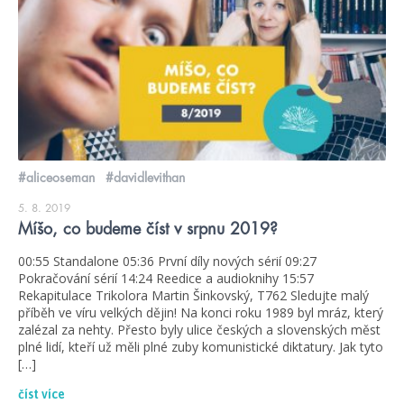
#aliceoseman
#davidlevithan
5. 8. 2019
Míšo, co budeme číst v srpnu 2019?
00:55 Standalone 05:36 První díly nových sérií 09:27
Pokračování sérií 14:24 Reedice a audioknihy 15:57
Rekapitulace Trikolora Martin Šinkovský, T762 Sledujte malý
příběh ve víru velkých dějin! Na konci roku 1989 byl mráz, který
zalézal za nehty. Přesto byly ulice českých a slovenských měst
plné lidí, kteří už měli plné zuby komunistické diktatury. Jak tyto
[…]
číst více