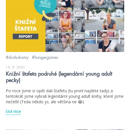
#drahokamy
#hungergames
18. 8. 2020
Knižní štafeta podruhé (legendární young adult
pecky)
Po roce jsme si opět dali štafetu (tu první najdete tady) a
tentokrát jsme vybrali legendární young adult knihy, které jsme
nečetli! (Teda někdo jo, ale většina ne 😂)
číst více