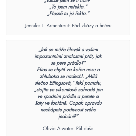
„Takže jsem se ti líbil?“
„To jsem neřekla.“
„Přesně to jsi řekla.“
Jennifer L. Armentrout: Pád zkázy a hněvu
„Jak se může člověk s vašimi
impozantními znalostmi ptát, jak
se pere prádlo?“
Elias se chytil za kořen nosu a
zhluboka se nadechl. „Milá
slečno Ettingsová,“ řekl pomalu,
„stojíte ve vikomtově zahradě jen
ve spodním prádle a perete si
šaty ve fontáně. Copak opravdu
nechápete podivnost svého
jednání?“
Olivia Atwater: Půl duše