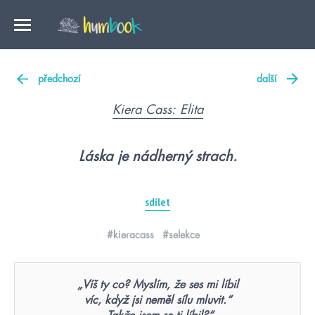
předchozí
další
Kiera Cass: Elita
Láska je nádherný strach.
sdílet
#kieracass
#selekce
„Víš ty co? Myslím, že ses mi líbil
víc, když jsi neměl sílu mluvit.“