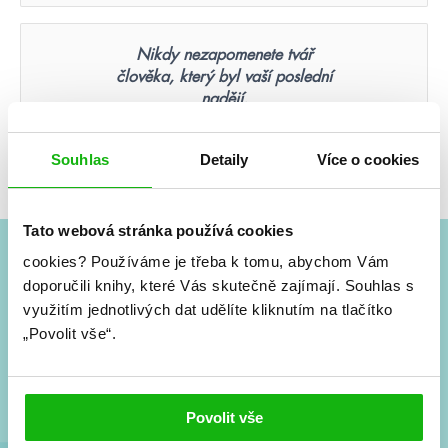
Nikdy nezapomenete tvář
člověka, který byl vaší poslední
nadějí.
Suzanne Collins: Hunger Games – Aréna smrti
(ilustrované vydání)
Souhlas
Detaily
Více o cookies
Tato webová stránka používá cookies
cookies?
Používáme je třeba k tomu, abychom Vám
#HumbookNews
doporučili knihy, které Vás skutečně zajímají.
Souhlas s
využitím jednotlivých dat udělíte kliknutím na tlačítko
Vše kolem #youngadult každý měsíc rovnou do mailu!
„Povolit vše“.
Nové knihy, co se chystá, kvízy, soutěže, autoři, filmové
a seriálové adaptace a další.
Povolit vše