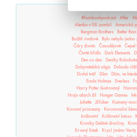
#humbookpodcast
After
Ak
Alenka v říši zombií
Americká p
Bergman Brothers
Better tha
Božští rivalové
Bylo nebylo jedno
Čáry života
Časodějové
Čepel 
Čtvrté křídlo
Dark Elements
D
Den co den
Deníky Robokata
Dobyvatelská sága
Dohoda růží
Druhá tvář
Dům
Dům, ve kter
Enola Holmes
Everless
F
Harry Potter ilustrovaný
Havraní
Hraju abych žil
Hunger Games
In
Juliette
JůTuber
Kameny moc
Korunní princezny
Korunovační klen
království
Království lotosu
K
Kroniky Deštné divočiny
Kron
Krvavý lístek
Krycí jméno Verity