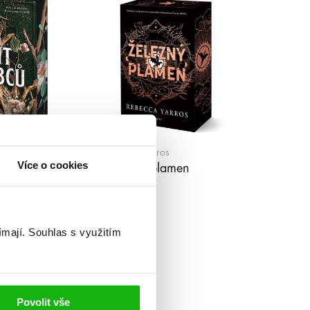
Rebecca Yarros
Více o cookies
Železný plamen
(brož.)
ímají.
Souhlas s využitím
Povolit vše