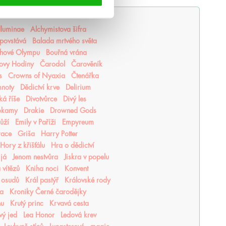
lluminae
Alchymistova šifra
povstává
Balada mrtvého světa
hové Olympu
Bouřná vrána
ovy Hodiny
Čarodol
Čarověník
s
Crowns of Nyaxia
Čtenářka
mnoty
Dědictví krve
Delirium
ká říše
Divotvůrce
Divý les
okamy
Drakie
Drowned Gods
růží
Emily v Paříži
Empyreum
race
Griša
Harry Potter
Hory z křišťálu
Hra o dědictví
 já
Jenom nestvůra
Jiskra v popelu
 vítězů
Kniha noci
Konvent
 osudů
Král pastýř
Královské rody
ea
Kroniky Černé čarodějky
hu
Krutý princ
Krvavá cesta
vý jed
Lea Honor
Ledová krev