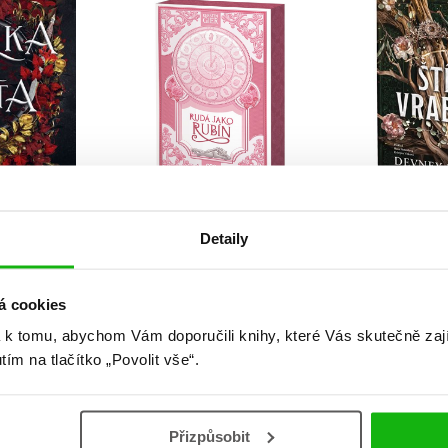
Kerstin Gierová
Devney Perry
Detaily
ta
Rudá jako rubín
Štít vrabců
á cookies
1
2
3
4
5
...
99
»
 k tomu, abychom Vám doporučili knihy, které Vás skutečně zaj
utím na tlačítko „Povolit vše“.
Přizpůsobit