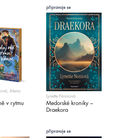
připravuje se
lová, Alena
Lynette Noniová
mě v rytmu
Medorské kroniky –
Draekora
připravuje se