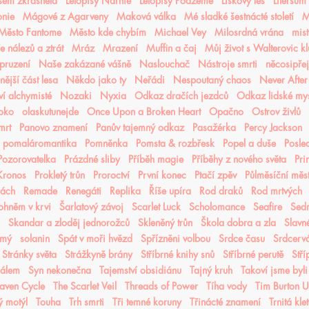
jsem zkrásněla
Letopisy Narnie
Letopisy Podzemě
Lískový les
Litersum
nie
Mágové z Agarveny
Maková válka
Mé sladké šestnácté století
M
Město Fantome
Město kde chybím
Michael Vey
Milosrdná vrána
mist
 nálezů a ztrát
Mráz
Mrazení
Muffin a čaj
Můj život s Walterovic k
pruzení
Naše zakázané vášně
Naslouchač
Nástroje smrti
něcosipřej
ější část lesa
Někdo jako ty
Neřádi
Nespoutaný chaos
Never After
í alchymisté
Nozaki
Nyxia
Odkaz dračích jezdců
Odkaz lidské mys
oko
olaskutunejde
Once Upon a Broken Heart
Opačno
Ostrov živlů
mrt
Panovo znamení
Panův tajemný odkaz
Pasažérka
Percy Jackson
pomaláromantika
Pomněnka
Pomsta & rozbřesk
Popel a duše
Posled
Pozorovatelka
Prázdné sliby
Příběh magie
Příběhy z nového světa
Pri
 Kronos
Prokletý trůn
Proroctví
První konec
Ptačí zpěv
Půlměsíční měs
lách
Remade
Renegáti
Replika
Říše upíra
Rod draků
Rod mrtvých
ohněm v krvi
Šarlatový závoj
Scarlet Luck
Scholomance
Seafire
Sedm
Skandar a zloděj jednorožců
Skleněný trůn
Škola dobra a zla
Slavn
ámý
solanin
Spát v moři hvězd
Spřízněni volbou
Srdce času
Srdcerv
Stránky světa
Strážkyně brány
Stříbrné knihy snů
Stříbrné perutě
Stří
čálem
Syn nekonečna
Tajemství obsidiánu
Tajný kruh
Takoví jsme byli
aven Cycle
The Scarlet Veil
Threads of Power
Tíha vody
Tim Burton 
ý motýl
Touha
Trh smrti
Tři temné koruny
Třinácté znamení
Trnitá kle