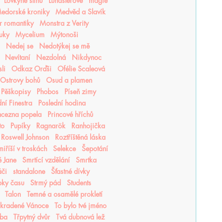
Lovkyně stínů
Lunasterové
magie
edorské kroniky
Medvěd a Slavík
r romantiky
Monstra z Verity
luky
Mycelium
Mýtonoši
Nedej se
Nedotýkej se mě
Nevítaní
Nezdolná
Nikdynoc
li
Odkaz Orďši
Ofélie Scaleová
Ostrovy bohů
Osud a plamen
Pěškopisy
Phobos
Píseň zimy
ní Finestra
Poslední hodina
ncezna popela
Princové hříchů
to
Pupíky
Ragnarök
Ranhojička
Roswell Johnson
Roztříštěná láska
iříší v troskách
Selekce
Šepotání
é Jane
Smrtící vzdělání
Smrtka
áči
standalone
Šťastné dívky
pky času
Strmý pád
Students
Talon
Temné a osamělé prokletí
Ukradené Vánoce
To bylo tvé jméno
tba
Třpytný dvůr
Tvá dubnová lež