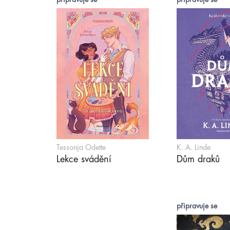
Tessonja Odette
K. A. Linde
Lekce svádění
Dům draků
připravuje se