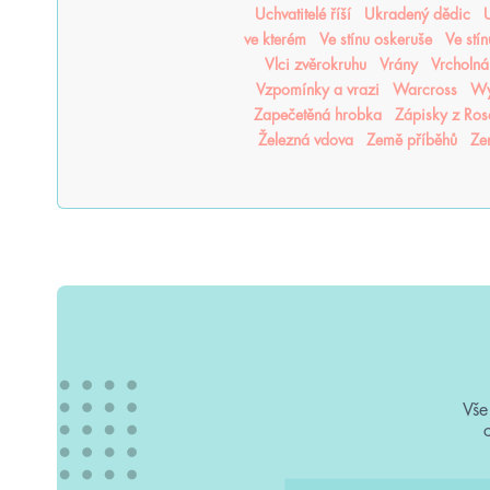
Uchvatitelé říší
Ukradený dědic
U
ve kterém
Ve stínu oskeruše
Ve stí
Vlci zvěrokruhu
Vrány
Vrcholná
Vzpomínky a vrazi
Warcross
Wy
Zapečetěná hrobka
Zápisky z Ro
Železná vdova
Země příběhů
Ze
Vše