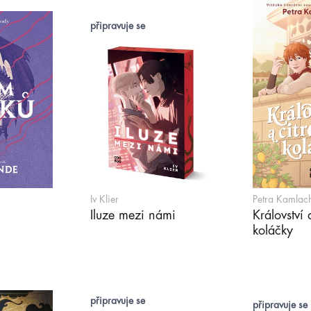
připravuje se
Iv Klier
Petra Kamlac
Iluze mezi námi
Království 
koláčky
připravuje se
připravuje se