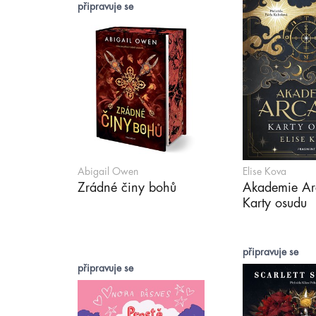
připravuje se
Abigail Owen
Elise Kova
Zrádné činy bohů
Akademie Ar
Karty osudu
připravuje se
připravuje se