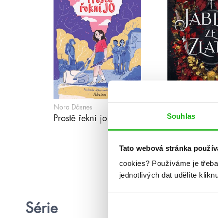
Nora Dåsnes
Scarlett St. Clair
Souhlas
Prostě řekni jo
Jablka ze zla
Tato webová stránka použív
cookies?
Používáme je třeba
jednotlivých dat udělíte klikn
Série