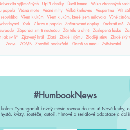
niverzita výjimečných
Upíří deníky
Úsvit temna
Válka ztracených srdc
nu popela
Věčná moře
Věčné mlhy
Velká knihovna
Vespertina
Vílí zá
 republika
Všem klukům
Všem klukům, které jsem milovala
Vůně citrón
cherleyovi
York
Z krve a popela
Začarované dopisy
Zachraň mě
Z
sewoodu
Záporáci smrti neutečou
Žár těla a ohně
Zaslepená láska
Za
n jak sviň*
Zjizvený král
Zlatá
Zloději dýmu
Zloději stínu
Zlodějský 
Znovu
ZOMB
Zpovědi podezřelé
Zůstaň se mnou
Zvěstovatel
#HumbookNews
 kolem #youngadult každý měsíc rovnou do mailu! Nové knihy, c
chystá, kvízy, soutěže, autoři, filmové a seriálové adaptace a další