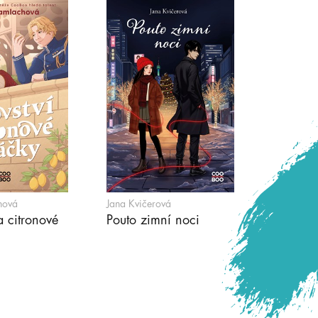
hová
Jana Kvičerová
a citronové
Pouto zimní noci