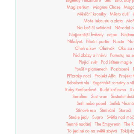
Legendy Thezmarru
Léto
Léto, kdy 
Magisterium
Magnus Chase
Mago
Měsíční kroniky
Město duší
Moře inkoustu a zlata
Moře
Na kočičí svědomí
Národní o
Nejjasnější hvězdy
nejpo
Nejtemn
Nikdyuš
Noční partie
Nocte
Nov
Oheň a kov
Ohnivák
Oko za 
Pád zkázy a hněvu
Pamatuj na s
Plující svět
Pod štítem magie
Poušť v plamenech
Pozlacené
Přízraky noci
Projekt Alfa
Projekt
Rebelové vln
Regentské romány o ví
Ruby Redfordová
Rudá královna
S 
Serafina
Šest vran
Šestnáct duší
Sníh nebo popel
Snílek Nezn
Stínové eso
Stmívání
Storočí
Studie jedu
Supro
Světla nad mo
Temné nadání
The Empyrean
The R
To jediné co na světě zbývá
Tokijsk