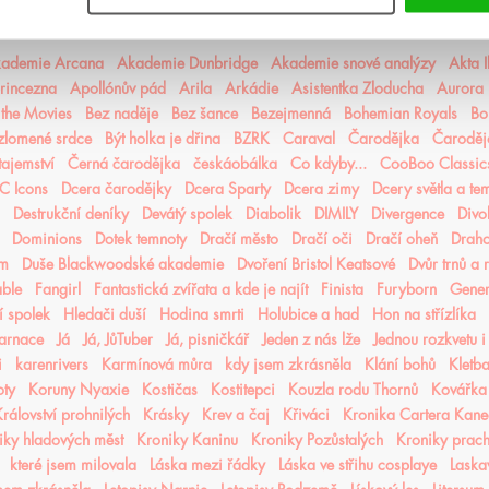
ademie Arcana
Akademie Dunbridge
Akademie snové analýzy
Akta I
rincezna
Apollónův pád
Arila
Arkádie
Asistentka Zloducha
Aurora 
n the Movies
Bez naděje
Bez šance
Bezejmenná
Bohemian Royals
Bo
 zlomené srdce
Být holka je dřina
BZRK
Caraval
Čarodějka
Čaroděj
tajemství
Černá čarodějka
českáobálka
Co kdyby...
CooBoo Classic
C Icons
Dcera čarodějky
Dcera Sparty
Dcera zimy
Dcery světla a te
Destrukční deníky
Devátý spolek
Diabolik
DIMILY
Divergence
Divo
Dominions
Dotek temnoty
Dračí město
Dračí oči
Dračí oheň
Drah
ém
Duše Blackwoodské akademie
Dvoření Bristol Keatsové
Dvůr trnů a 
able
Fangirl
Fantastická zvířata a kde je najít
Finista
Furyborn
Gene
 spolek
Hledači duší
Hodina smrti
Holubice a had
Hon na střízlíka
karnace
Já
Já, JůTuber
Já, pisničkář
Jeden z nás lže
Jednou rozkvetu i
i
karenrivers
Karmínová můra
kdy jsem zkrásněla
Klání bohů
Kletba
oty
Koruny Nyaxie
Kostičas
Kostitepci
Kouzla rodu Thornů
Kovářka
rálovství prohnilých
Krásky
Krev a čaj
Křiváci
Kronika Cartera Kan
iky hladových měst
Kroniky Kaninu
Kroniky Pozůstalých
Kroniky prac
které jsem milovala
Láska mezi řádky
Láska ve střihu cosplaye
Laska