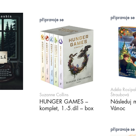
připravuje se
připravuje se
Adéla Rosípa
Suzanne Collins
Štraubová
HUNGER GAMES –
Následuj 
komplet, 1.-5.díl – box
Vánoc
připravuje se