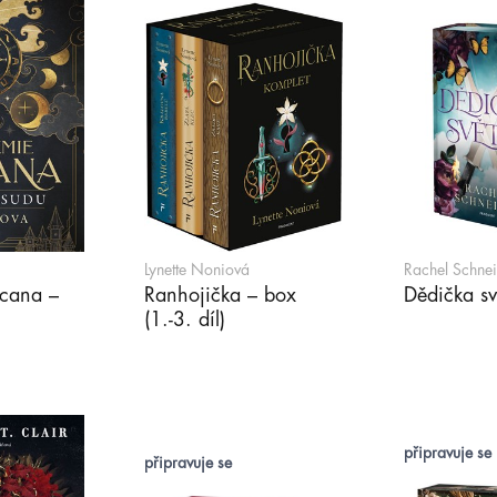
Lynette Noniová
Rachel Schnei
cana –
Ranhojička – box
Dědička sv
(1.-3. díl)
připravuje se
připravuje se