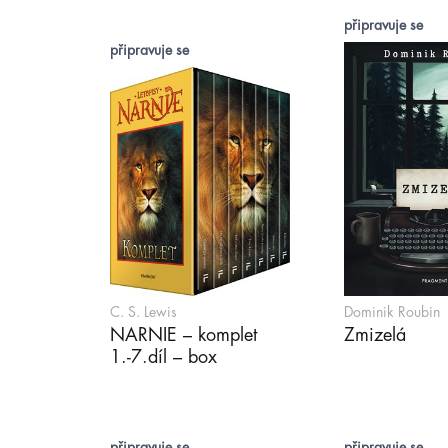
připravuje se
připravuje se
C. S. Lewis
Dominik Roubin
NARNIE – komplet
Zmizelá
1.-7.díl – box
připravuje se
připravuje se