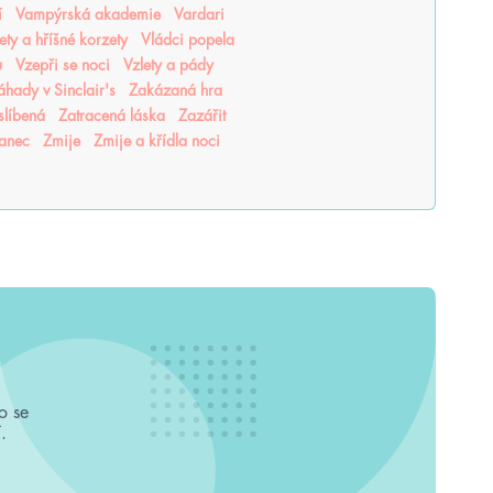
í
Vampýrská akademie
Vardari
lety a hříšné korzety
Vládci popela
u
Vzepři se noci
Vzlety a pády
áhady v Sinclair's
Zakázaná hra
slíbená
Zatracená láska
Zazářit
tanec
Zmije
Zmije a křídla noci
o se
.