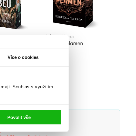
Rebecca Yarros
Železný plamen
(brož.)
Více o cookies
ímají.
Souhlas s využitím
Povolit vše
lluminae
Alchymistova šifra
povstává
Balada mrtvého světa