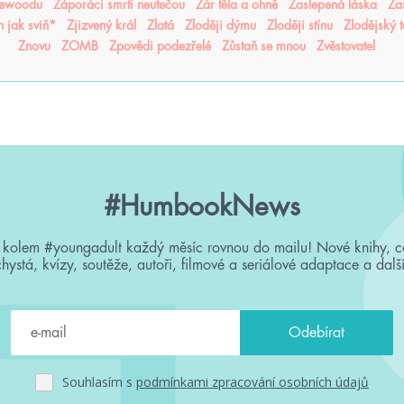
sewoodu
Záporáci smrti neutečou
Žár těla a ohně
Zaslepená láska
Za
n jak sviň*
Zjizvený král
Zlatá
Zloději dýmu
Zloději stínu
Zlodějský 
Znovu
ZOMB
Zpovědi podezřelé
Zůstaň se mnou
Zvěstovatel
#HumbookNews
 kolem #youngadult každý měsíc rovnou do mailu! Nové knihy, c
chystá, kvízy, soutěže, autoři, filmové a seriálové adaptace a další
Souhlasím s
podmínkami zpracování osobních údajů