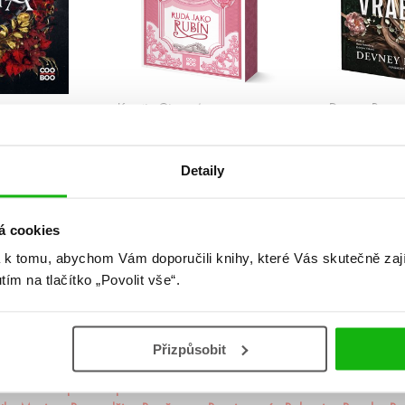
Kerstin Gierová
Devney Perry
ta
Rudá jako rubín
Štít vrabců
Detaily
1
2
3
4
5
...
99
»
á cookies
 k tomu, abychom Vám doporučili knihy, které Vás skutečně zaj
utím na tlačítko „Povolit vše“.
Přizpůsobit
ademie Arcana
Akademie Dunbridge
Akademie snové analýzy
Akta I
rincezna
Apollónův pád
Arila
Arkádie
Asistentka Zloducha
Aurora 