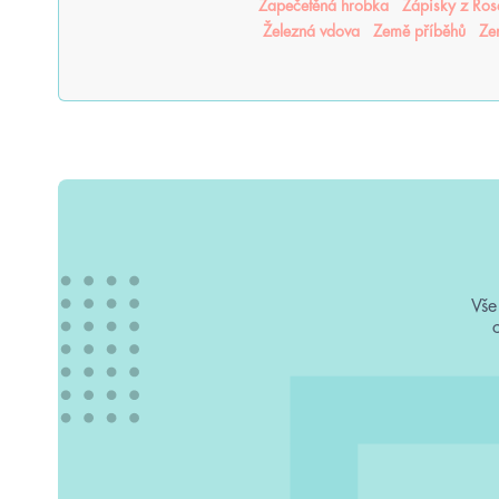
Zapečetěná hrobka
Zápisky z Ro
Železná vdova
Země příběhů
Ze
Vše