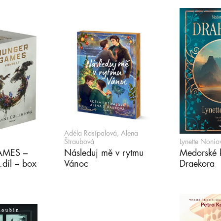
Adéla Rosípalová, Alena
Štraubová
Lynette Nonio
MES –
Následuj mě v rytmu
Medorské k
.díl – box
Vánoc
Draekora