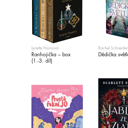
Lynette Noniová
Rachel Schneider
Ranhojička – box
Dědička světl
(1.-3. díl)