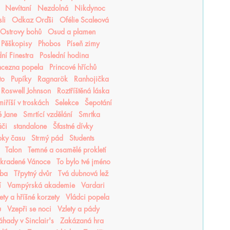
Nevítaní
Nezdolná
Nikdynoc
li
Odkaz Orďši
Ofélie Scaleová
Ostrovy bohů
Osud a plamen
Pěškopisy
Phobos
Píseň zimy
ní Finestra
Poslední hodina
ncezna popela
Princové hříchů
to
Pupíky
Ragnarök
Ranhojička
Roswell Johnson
Roztříštěná láska
iříší v troskách
Selekce
Šepotání
é Jane
Smrtící vzdělání
Smrtka
áči
standalone
Šťastné dívky
pky času
Strmý pád
Students
Talon
Temné a osamělé prokletí
Ukradené Vánoce
To bylo tvé jméno
tba
Třpytný dvůr
Tvá dubnová lež
í
Vampýrská akademie
Vardari
lety a hříšné korzety
Vládci popela
u
Vzepři se noci
Vzlety a pády
áhady v Sinclair's
Zakázaná hra