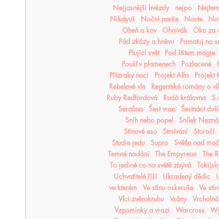
Nejjasnější hvězdy
nejpo
Nejtemn
Nikdyuš
Noční partie
Nocte
Nov
Oheň a kov
Ohnivák
Oko za 
Pád zkázy a hněvu
Pamatuj na s
Plující svět
Pod štítem magie
Poušť v plamenech
Pozlacené
Přízraky noci
Projekt Alfa
Projekt
Rebelové vln
Regentské romány o ví
Ruby Redfordová
Rudá královna
S 
Serafina
Šest vran
Šestnáct duší
Sníh nebo popel
Snílek Nezn
Stínové eso
Stmívání
Storočí
Studie jedu
Supro
Světla nad mo
Temné nadání
The Empyrean
The R
To jediné co na světě zbývá
Tokijsk
Uchvatitelé říší
Ukradený dědic
U
ve kterém
Ve stínu oskeruše
Ve stí
Vlci zvěrokruhu
Vrány
Vrcholná
Vzpomínky a vrazi
Warcross
Wy