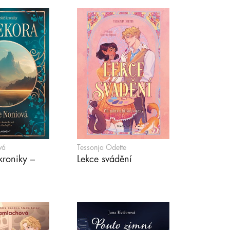
vá
Tessonja Odette
roniky –
Lekce svádění