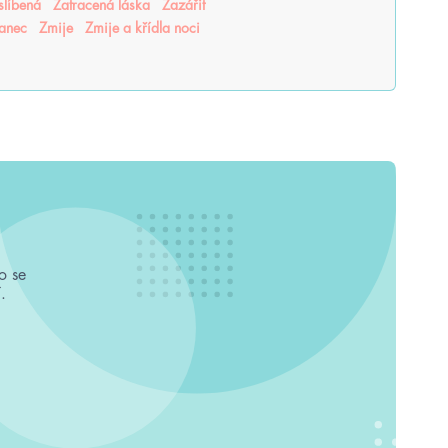
slíbená
Zatracená láska
Zazářit
tanec
Zmije
Zmije a křídla noci
o se
.