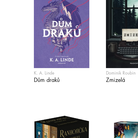
K. A. Linde
Dominik Roubin
Dům draků
Zmizelá