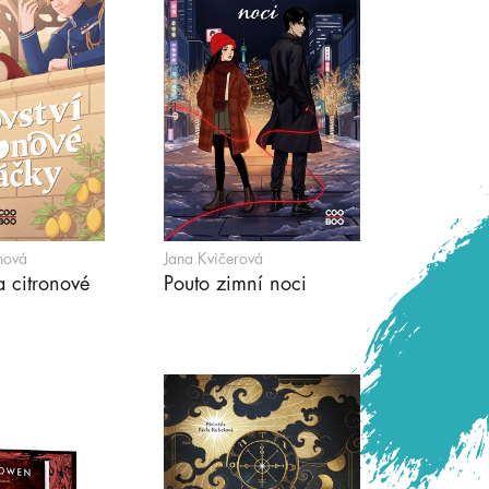
hová
Jana Kvičerová
a citronové
Pouto zimní noci