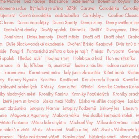
n the Movies
Bez naděje
Bez šance
Bezejmenná
Bohemian Royals
Bo
 zlomené srdce
Být holka je dřina
BZRK
Caraval
Čarodějka
Čaroděj
tajemství
Černá čarodějka
českáobálka
Co kdyby...
CooBoo Classic
C Icons
Dcera čarodějky
Dcera Sparty
Dcera zimy
Dcery světla a te
Destrukční deníky
Devátý spolek
Diabolik
DIMILY
Divergence
Divo
Dominions
Dotek temnoty
Dračí město
Dračí oči
Dračí oheň
Drah
ém
Duše Blackwoodské akademie
Dvoření Bristol Keatsové
Dvůr trnů a 
able
Fangirl
Fantastická zvířata a kde je najít
Finista
Furyborn
Gene
 spolek
Hledači duší
Hodina smrti
Holubice a had
Hon na střízlíka
karnace
Já
Já, JůTuber
Já, pisničkář
Jeden z nás lže
Jednou rozkvetu i
i
karenrivers
Karmínová můra
kdy jsem zkrásněla
Klání bohů
Kletba
oty
Koruny Nyaxie
Kostičas
Kostitepci
Kouzla rodu Thornů
Kovářka
rálovství prohnilých
Krásky
Krev a čaj
Křiváci
Kronika Cartera Kan
iky hladových měst
Kroniky Kaninu
Kroniky Pozůstalých
Kroniky prac
které jsem milovala
Láska mezi řádky
Láska ve střihu cosplaye
Laska
jsem zkrásněla
Letopisy Narnie
Letopisy Podzemě
Lískový les
Litersum
nie
Mágové z Agarveny
Maková válka
Mé sladké šestnácté století
M
Město Fantome
Město kde chybím
Michael Vey
Milosrdná vrána
mist
 nálezů a ztrát
Mráz
Mrazení
Muffin a čaj
Můj život s Walterovic k
pruzení
Naše zakázané vášně
Naslouchač
Nástroje smrti
něcosipřej