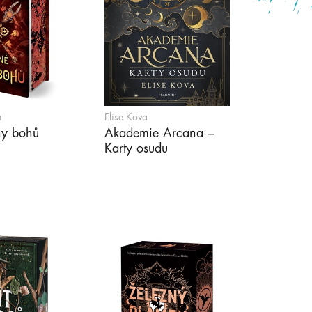
n
Elise Kova
ny bohů
Akademie Arcana –
Karty osudu