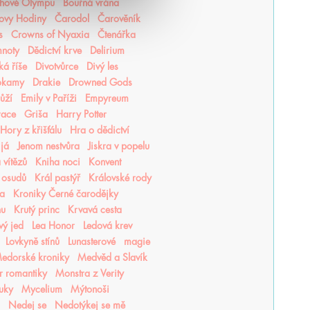
hové Olympu
Bouřná vrána
ovy Hodiny
Čarodol
Čarověník
s
Crowns of Nyaxia
Čtenářka
mnoty
Dědictví krve
Delirium
ká říše
Divotvůrce
Divý les
okamy
Drakie
Drowned Gods
růží
Emily v Paříži
Empyreum
race
Griša
Harry Potter
Hory z křišťálu
Hra o dědictví
 já
Jenom nestvůra
Jiskra v popelu
 vítězů
Kniha noci
Konvent
 osudů
Král pastýř
Královské rody
ea
Kroniky Černé čarodějky
hu
Krutý princ
Krvavá cesta
vý jed
Lea Honor
Ledová krev
Lovkyně stínů
Lunasterové
magie
edorské kroniky
Medvěd a Slavík
r romantiky
Monstra z Verity
luky
Mycelium
Mýtonoši
Nedej se
Nedotýkej se mě