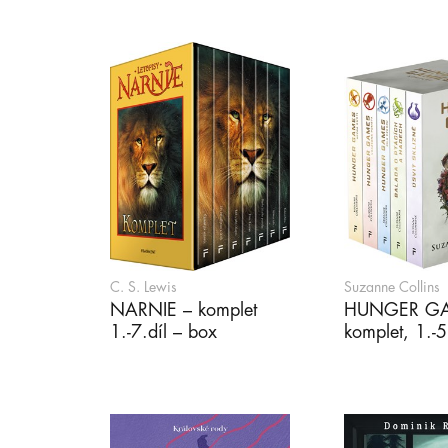
C. S. Lewis
Suzanne Collins
NARNIE – komplet
HUNGER GA
1.-7.díl – box
komplet, 1.-5