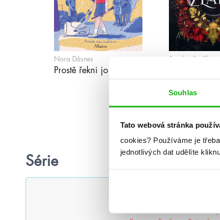
Nora Dåsnes
Scarlett St. Clair
Prostě řekni jo
Jablka ze zla
Souhlas
Tato webová stránka použív
cookies?
Používáme je třeba
jednotlivých dat udělíte klikn
Série
#humbookpodcast
After
Ak
Alenka v říši zombií
Americká p