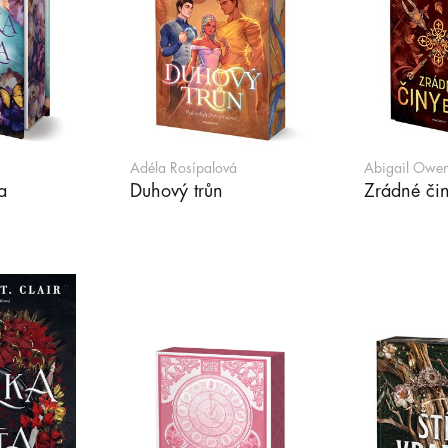
Adéla Rosípalová
Abigail Owe
a
Duhový trůn
Zrádné či