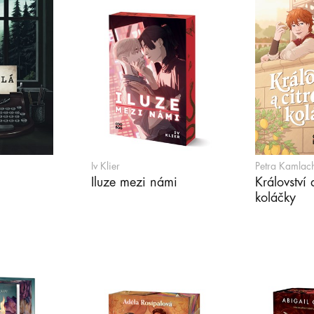
Iv Klier
Petra Kamlac
Iluze mezi námi
Království 
koláčky