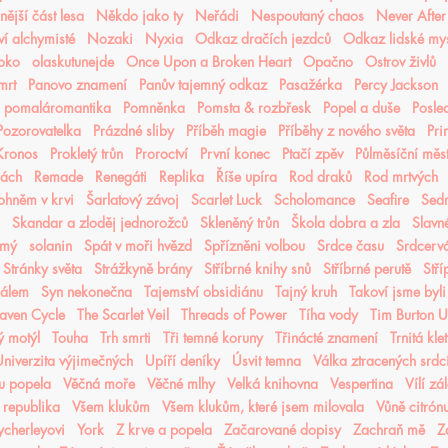
ější část lesa
Někdo jako ty
Neřádi
Nespoutaný chaos
Never After
í alchymisté
Nozaki
Nyxia
Odkaz dračích jezdců
Odkaz lidské mys
oko
olaskutunejde
Once Upon a Broken Heart
Opačno
Ostrov živlů
mrt
Panovo znamení
Panův tajemný odkaz
Pasažérka
Percy Jackson
pomaláromantika
Pomněnka
Pomsta & rozbřesk
Popel a duše
Posled
Pozorovatelka
Prázdné sliby
Příběh magie
Příběhy z nového světa
Pri
 Kronos
Prokletý trůn
Proroctví
První konec
Ptačí zpěv
Půlměsíční měs
lách
Remade
Renegáti
Replika
Říše upíra
Rod draků
Rod mrtvých
ohněm v krvi
Šarlatový závoj
Scarlet Luck
Scholomance
Seafire
Sedm
Skandar a zloděj jednorožců
Skleněný trůn
Škola dobra a zla
Slavn
ámý
solanin
Spát v moři hvězd
Spřízněni volbou
Srdce času
Srdcerv
Stránky světa
Strážkyně brány
Stříbrné knihy snů
Stříbrné perutě
Stří
čálem
Syn nekonečna
Tajemství obsidiánu
Tajný kruh
Takoví jsme byli
aven Cycle
The Scarlet Veil
Threads of Power
Tíha vody
Tim Burton 
ý motýl
Touha
Trh smrti
Tři temné koruny
Třinácté znamení
Trnitá kle
niverzita výjimečných
Upíří deníky
Úsvit temna
Válka ztracených srdc
nu popela
Věčná moře
Věčné mlhy
Velká knihovna
Vespertina
Vílí zá
 republika
Všem klukům
Všem klukům, které jsem milovala
Vůně citrón
cherleyovi
York
Z krve a popela
Začarované dopisy
Zachraň mě
Z