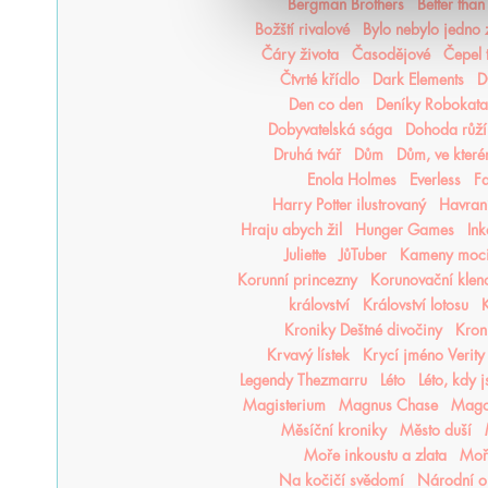
Bergman Brothers
Better tha
Božští rivalové
Bylo nebylo jedno
Čáry života
Časodějové
Čepel 
Čtvrté křídlo
Dark Elements
D
Den co den
Deníky Robokata
Dobyvatelská sága
Dohoda růží
Druhá tvář
Dům
Dům, ve kter
Enola Holmes
Everless
F
Harry Potter ilustrovaný
Havraní
Hraju abych žil
Hunger Games
In
Juliette
JůTuber
Kameny moc
Korunní princezny
Korunovační klen
království
Království lotosu
K
Kroniky Deštné divočiny
Kron
Krvavý lístek
Krycí jméno Verity
Legendy Thezmarru
Léto
Léto, kdy 
Magisterium
Magnus Chase
Mago
Měsíční kroniky
Město duší
Moře inkoustu a zlata
Moře
Na kočičí svědomí
Národní o