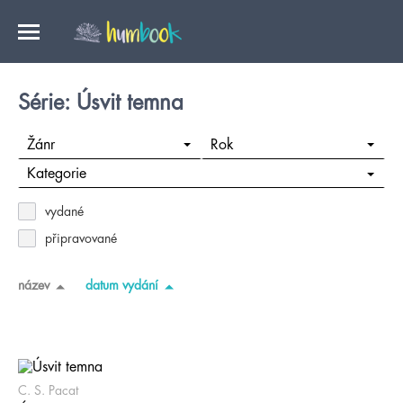
Série: Úsvit temna
Žánr
Rok
Kategorie
vydané
připravované
název
datum vydání
C. S. Pacat