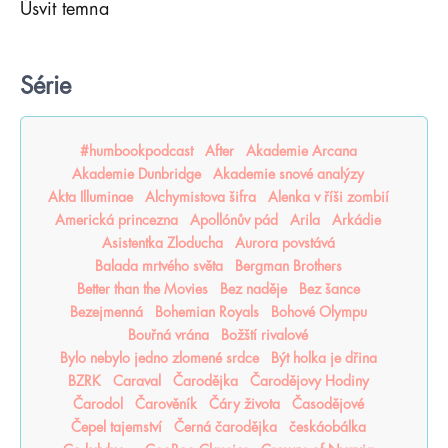
Úsvit temna
Série
#humbookpodcast
After
Akademie Arcana
Akademie Dunbridge
Akademie snové analýzy
Akta Illuminae
Alchymistova šifra
Alenka v říši zombií
Americká princezna
Apollónův pád
Arila
Arkádie
Asistentka Zloducha
Aurora povstává
Balada mrtvého světa
Bergman Brothers
Better than the Movies
Bez naděje
Bez šance
Bezejmenná
Bohemian Royals
Bohové Olympu
Bouřná vrána
Božští rivalové
Bylo nebylo jedno zlomené srdce
Být holka je dřina
BZRK
Caraval
Čarodějka
Čarodějovy Hodiny
Čarodol
Čarověník
Čáry života
Časodějové
Čepel tajemství
Černá čarodějka
českáobálka