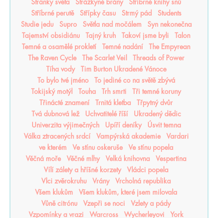
Stránky světa
Strážkyně brány
Stříbrné knihy snů
Stříbrné perutě
Střípky času
Strmý pád
Students
Studie jedu
Supro
Světla nad močálem
Syn nekonečna
Tajemství obsidiánu
Tajný kruh
Takoví jsme byli
Talon
Temné a osamělé prokletí
Temné nadání
The Empyrean
The Raven Cycle
The Scarlet Veil
Threads of Power
Tíha vody
Tim Burton Ukradené Vánoce
To bylo tvé jméno
To jediné co na světě zbývá
Tokijský motýl
Touha
Trh smrti
Tři temné koruny
Třinácté znamení
Trnitá kletba
Třpytný dvůr
Tvá dubnová lež
Uchvatitelé říší
Ukradený dědic
Univerzita výjimečných
Upíří deníky
Úsvit temna
Válka ztracených srdcí
Vampýrská akademie
Vardari
ve kterém
Ve stínu oskeruše
Ve stínu popela
Věčná moře
Věčné mlhy
Velká knihovna
Vespertina
Vílí zálety a hříšné korzety
Vládci popela
Vlci zvěrokruhu
Vrány
Vrcholná republika
Všem klukům
Všem klukům, které jsem milovala
Vůně citrónu
Vzepři se noci
Vzlety a pády
Vzpomínky a vrazi
Warcross
Wycherleyovi
York