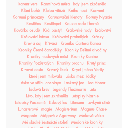
karenrivers
Karmínová můra
kdy jsem zkrásněla
Klání bohů
Kletba vítězů
Kniha noci
Konvent
Korunní princezny
Korunovační klenoty
Koruny Nyaxie
Kostičas
Kostitepci
Kouzla rodu Thornů
Kovářka osudů
Král pastýř
Královské rody
království
Království lotosu
Království prohnilých
Krásky
Krev a čaj
Křiváci
Kronika Cartera Kanea
Kroniky Černé čarodějky
Kroniky Deštné divočiny
Kroniky hladových měst
Kroniky Kaninu
Kroniky Pozůstalých
Kroniky prachu
Krutý princ
Krvavá cesta
Krvavý lístek
Krycí jméno Verity
které jsem milovala
Láska mezi řádky
Láska ve střihu cosplaye
Laskavý jed
Lea Honor
Ledová krev
Legendy Thezmarru
Léto
Léto, kdy jsem zkrásněla
Letopisy Narnie
Letopisy Podzemě
Lískový les
Litersum
Lovkyně stínů
Lunasterové
magie
Magisterium
Magnus Chase
Magonie
Mágové z Agarveny
Maková válka
Mé sladké šestnácté století
Medorské kroniky