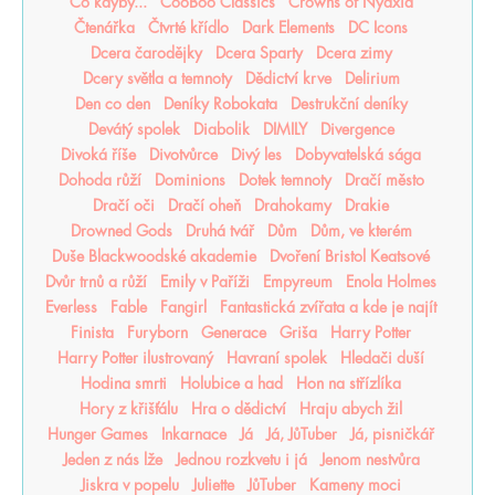
Co kdyby...
CooBoo Classics
Crowns of Nyaxia
Čtenářka
Čtvrté křídlo
Dark Elements
DC Icons
Dcera čarodějky
Dcera Sparty
Dcera zimy
Dcery světla a temnoty
Dědictví krve
Delirium
Den co den
Deníky Robokata
Destrukční deníky
Devátý spolek
Diabolik
DIMILY
Divergence
Divoká říše
Divotvůrce
Divý les
Dobyvatelská sága
Dohoda růží
Dominions
Dotek temnoty
Dračí město
Dračí oči
Dračí oheň
Drahokamy
Drakie
Drowned Gods
Druhá tvář
Dům
Dům, ve kterém
Duše Blackwoodské akademie
Dvoření Bristol Keatsové
Dvůr trnů a růží
Emily v Paříži
Empyreum
Enola Holmes
Everless
Fable
Fangirl
Fantastická zvířata a kde je najít
Finista
Furyborn
Generace
Griša
Harry Potter
Harry Potter ilustrovaný
Havraní spolek
Hledači duší
Hodina smrti
Holubice a had
Hon na střízlíka
Hory z křišťálu
Hra o dědictví
Hraju abych žil
Hunger Games
Inkarnace
Já
Já, JůTuber
Já, pisničkář
Jeden z nás lže
Jednou rozkvetu i já
Jenom nestvůra
Jiskra v popelu
Juliette
JůTuber
Kameny moci