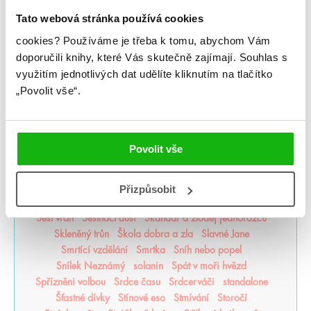
Pomsta & rozbřesk
Popel a duše
Poslední Finestra
Tato webová stránka používá cookies
Poslední hodina
Poušť v plamenech
Pozlacené
cookies?
Používáme je třeba k tomu, abychom Vám
Pozorovatelka
Prázdné sliby
Příběh magie
doporučili knihy, které Vás skutečně zajímají.
Souhlas s
Příběhy z nového světa
Princezna popela
využitím jednotlivých dat udělíte kliknutím na tlačítko
Princové hříchů
Přízraky noci
Projekt Alfa
„Povolit vše“.
Projekt Kronos
Prokletý trůn
Proroctví
První konec
Ptačí zpěv
Půlměsíční město
Pupíky
Ragnarök
Ranhojička
Rebelové vln
Regentské romány o vílách
Remade
Renegáti
Replika
Říše upíra
Rod draků
Povolit vše
Rod mrtvých
Roswell Johnson
Roztříštěná láska
Ruby Redfordová
Rudá královna
S ohněm v krvi
Šarlatový závoj
Scarlet Luck
Scholomance
Seafire
Přizpůsobit
Sedmiříší v troskách
Selekce
Šepotání
Serafina
Šest vran
Šestnáct duší
Skandar a zloděj jednorožců
Skleněný trůn
Škola dobra a zla
Slavné Jane
Smrtící vzdělání
Smrtka
Sníh nebo popel
Snílek Neznámý
solanin
Spát v moři hvězd
Spřízněni volbou
Srdce času
Srdcerváči
standalone
Šťastné dívky
Stínové eso
Stmívání
Storočí