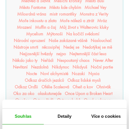
Medvěd a Slavík
Měsíční kroniky
Město duší
Město Fantome
Město kde chybím
Michael Vey
Milosrdná vrána
mistr romantiky
Monstra z Verity
Moře inkoustu a zlata
Moře nálezů a ztrát
Mráz
Mrazení
Muffin a čaj
Můj život s Walterovic kluky
Mycelium
Mýtonoši
Na kočičí svědomí
Národní opruzení
Naše zakázané vášně
Naslouchač
Nástroje smrti
něcosipřej
Nedej se
Nedotýkej se mě
Nejjasnější hvězdy
nejpo
Nejtemnější část lesa
Někdo jako ty
Neřádi
Nespoutaný chaos
Never After
Nevítaní
Nezdolná
Nikdynoc
Nikdyuš
Noční partie
Nocte
Noví alchymisté
Nozaki
Nyxia
Odkaz dračích jezdců
Odkaz lidské mysli
Odkaz Orďši
Ofélie Scaleová
Oheň a kov
Ohnivák
Oko za oko
olaskutunejde
Once Upon a Broken Heart
Opačno
Ostrov živlů
Ostrovy bohů
Osud a plamen
Pád zkázy a hněvu
Pamatuj na smrt
Panovo znamení
Panův tajemný odkaz
Pasažérka
Percy Jackson
Souhlas
Detaily
Více o cookies
Pěškopisy
Phobos
Píseň zimy
Plující svět
Pod štítem magie
pomaláromantika
Pomněnka