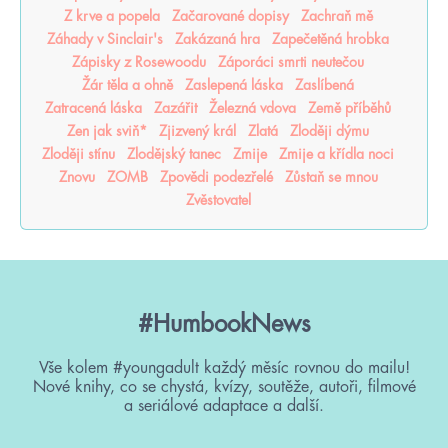
Z krve a popela
Začarované dopisy
Zachraň mě
Záhady v Sinclair's
Zakázaná hra
Zapečetěná hrobka
Zápisky z Rosewoodu
Záporáci smrti neutečou
Žár těla a ohně
Zaslepená láska
Zaslíbená
Zatracená láska
Zazářit
Železná vdova
Země příběhů
Zen jak sviň*
Zjizvený král
Zlatá
Zloději dýmu
Zloději stínu
Zlodějský tanec
Zmije
Zmije a křídla noci
Znovu
ZOMB
Zpovědi podezřelé
Zůstaň se mnou
Zvěstovatel
#HumbookNews
Vše kolem #youngadult každý měsíc rovnou do mailu!
Nové knihy, co se chystá, kvízy, soutěže, autoři, filmové
a seriálové adaptace a další.