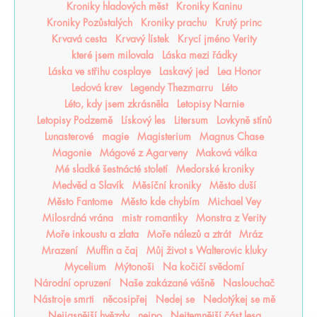
Kroniky hladových měst
Kroniky Kaninu
Kroniky Pozůstalých
Kroniky prachu
Krutý princ
Krvavá cesta
Krvavý lístek
Krycí jméno Verity
které jsem milovala
Láska mezi řádky
Láska ve střihu cosplaye
Laskavý jed
Lea Honor
Ledová krev
Legendy Thezmarru
Léto
Léto, kdy jsem zkrásněla
Letopisy Narnie
Letopisy Podzemě
Lískový les
Litersum
Lovkyně stínů
Lunasterové
magie
Magisterium
Magnus Chase
Magonie
Mágové z Agarveny
Maková válka
Mé sladké šestnácté století
Medorské kroniky
Medvěd a Slavík
Měsíční kroniky
Město duší
Město Fantome
Město kde chybím
Michael Vey
Milosrdná vrána
mistr romantiky
Monstra z Verity
Moře inkoustu a zlata
Moře nálezů a ztrát
Mráz
Mrazení
Muffin a čaj
Můj život s Walterovic kluky
Mycelium
Mýtonoši
Na kočičí svědomí
Národní opruzení
Naše zakázané vášně
Naslouchač
Nástroje smrti
něcosipřej
Nedej se
Nedotýkej se mě
Nejjasnější hvězdy
nejpo
Nejtemnější část lesa