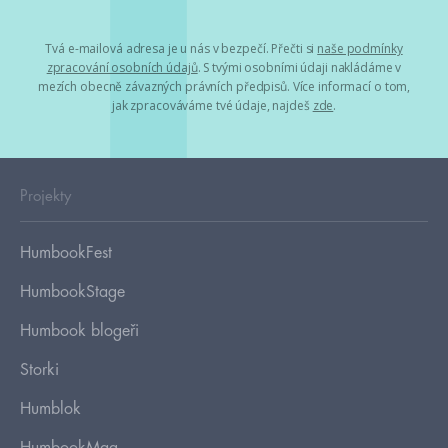
Tvá e-mailová adresa je u nás v bezpečí. Přečti si
naše podmínky
zpracování osobních údajů
. S tvými osobními údaji nakládáme v
mezích obecně závazných právních předpisů. Více informací o tom,
jak zpracováváme tvé údaje, najdeš
zde
.
Projekty
HumbookFest
HumbookStage
Humbook blogeři
Storki
Humblok