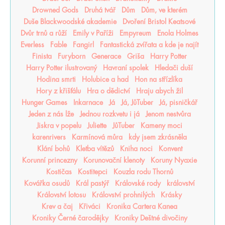
Drowned Gods
Druhá tvář
Dům
Dům, ve kterém
Duše Blackwoodské akademie
Dvoření Bristol Keatsové
Dvůr trnů a růží
Emily v Paříži
Empyreum
Enola Holmes
Everless
Fable
Fangirl
Fantastická zvířata a kde je najít
Finista
Furyborn
Generace
Griša
Harry Potter
Harry Potter ilustrovaný
Havraní spolek
Hledači duší
Hodina smrti
Holubice a had
Hon na střízlíka
Hory z křišťálu
Hra o dědictví
Hraju abych žil
Hunger Games
Inkarnace
Já
Já, JůTuber
Já, pisničkář
Jeden z nás lže
Jednou rozkvetu i já
Jenom nestvůra
Jiskra v popelu
Juliette
JůTuber
Kameny moci
karenrivers
Karmínová můra
kdy jsem zkrásněla
Klání bohů
Kletba vítězů
Kniha noci
Konvent
Korunní princezny
Korunovační klenoty
Koruny Nyaxie
Kostičas
Kostitepci
Kouzla rodu Thornů
Kovářka osudů
Král pastýř
Královské rody
království
Království lotosu
Království prohnilých
Krásky
Krev a čaj
Křiváci
Kronika Cartera Kanea
Kroniky Černé čarodějky
Kroniky Deštné divočiny