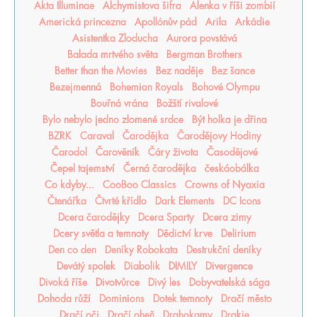
Akta Illuminae
Alchymistova šifra
Alenka v říši zombií
Americká princezna
Apollónův pád
Arila
Arkádie
Asistentka Zloducha
Aurora povstává
Balada mrtvého světa
Bergman Brothers
Better than the Movies
Bez naděje
Bez šance
Bezejmenná
Bohemian Royals
Bohové Olympu
Bouřná vrána
Božští rivalové
Bylo nebylo jedno zlomené srdce
Být holka je dřina
BZRK
Caraval
Čarodějka
Čarodějovy Hodiny
Čarodol
Čarověník
Čáry života
Časodějové
Čepel tajemství
Černá čarodějka
českáobálka
Co kdyby...
CooBoo Classics
Crowns of Nyaxia
Čtenářka
Čtvrté křídlo
Dark Elements
DC Icons
Dcera čarodějky
Dcera Sparty
Dcera zimy
Dcery světla a temnoty
Dědictví krve
Delirium
Den co den
Deníky Robokata
Destrukční deníky
Devátý spolek
Diabolik
DIMILY
Divergence
Divoká říše
Divotvůrce
Divý les
Dobyvatelská sága
Dohoda růží
Dominions
Dotek temnoty
Dračí město
Dračí oči
Dračí oheň
Drahokamy
Drakie