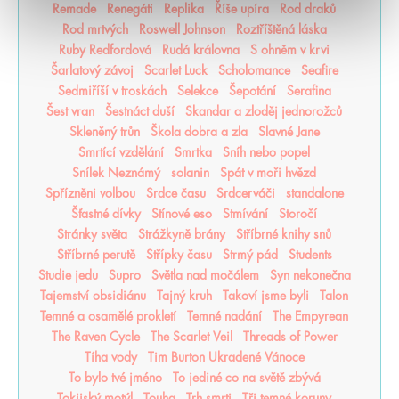
Remade
Renegáti
Replika
Říše upíra
Rod draků
Rod mrtvých
Roswell Johnson
Roztříštěná láska
Ruby Redfordová
Rudá královna
S ohněm v krvi
Šarlatový závoj
Scarlet Luck
Scholomance
Seafire
Sedmiříší v troskách
Selekce
Šepotání
Serafina
Šest vran
Šestnáct duší
Skandar a zloděj jednorožců
Skleněný trůn
Škola dobra a zla
Slavné Jane
Smrtící vzdělání
Smrtka
Sníh nebo popel
Snílek Neznámý
solanin
Spát v moři hvězd
Spřízněni volbou
Srdce času
Srdcerváči
standalone
Šťastné dívky
Stínové eso
Stmívání
Storočí
Stránky světa
Strážkyně brány
Stříbrné knihy snů
Stříbrné perutě
Střípky času
Strmý pád
Students
Studie jedu
Supro
Světla nad močálem
Syn nekonečna
Tajemství obsidiánu
Tajný kruh
Takoví jsme byli
Talon
Temné a osamělé prokletí
Temné nadání
The Empyrean
The Raven Cycle
The Scarlet Veil
Threads of Power
Tíha vody
Tim Burton Ukradené Vánoce
To bylo tvé jméno
To jediné co na světě zbývá
Tokijský motýl
Touha
Trh smrti
Tři temné koruny