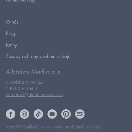
HumbookMag
O nás
Blog
Knihy
Zásady ochrany osobních údajů
Albatros Media a.s.
5. května 1746/22
140 00 Praha 4
humbook@albatrosmedia.cz
Vytvořil Pixelfield, s.r.o. -
vývoj mobilních aplikací