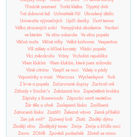
Třinácté znamení
Trnitá kletba
Třpytný dvůr
Tvá dubnová lež
Uchvatitelé říší
Ukradený dědic
Univerzita výjimečných
Upíří deníky
Úsvit temna
Válka ztracených srdcí
Vampýrská akademie
Vardari
ve kterém
Ve stínu oskeruše
Ve stínu popela
Věčná moře
Věčné mlhy
Velká knihovna
Vespertina
Vílí zálety a hříšné korzety
Vládci popela
Vlci zvěrokruhu
Vrány
Vrcholná republika
Všem klukům
Všem klukům, které jsem milovala
Vůně citrónu
Vzepři se noci
Vzlety a pády
Vzpomínky a vrazi
Warcross
Wycherleyovi
York
Z krve a popela
Začarované dopisy
Zachraň mě
Záhady v Sinclair's
Zakázaná hra
Zapečetěná hrobka
Zápisky z Rosewoodu
Záporáci smrti neutečou
Žár těla a ohně
Zaslepená láska
Zaslíbená
Zatracená láska
Zazářit
Železná vdova
Země příběhů
Zen jak sviň*
Zjizvený král
Zlatá
Zloději dýmu
Zloději stínu
Zlodějský tanec
Zmije
Zmije a křídla noci
Znovu
ZOMB
Zpovědi podezřelé
Zůstaň se mnou