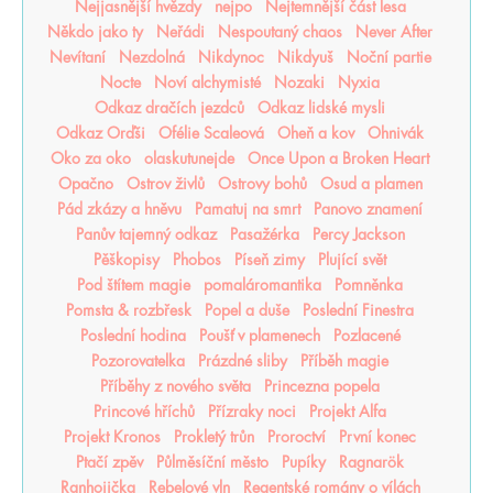
Nejjasnější hvězdy
nejpo
Nejtemnější část lesa
Někdo jako ty
Neřádi
Nespoutaný chaos
Never After
Nevítaní
Nezdolná
Nikdynoc
Nikdyuš
Noční partie
Nocte
Noví alchymisté
Nozaki
Nyxia
Odkaz dračích jezdců
Odkaz lidské mysli
Odkaz Orďši
Ofélie Scaleová
Oheň a kov
Ohnivák
Oko za oko
olaskutunejde
Once Upon a Broken Heart
Opačno
Ostrov živlů
Ostrovy bohů
Osud a plamen
Pád zkázy a hněvu
Pamatuj na smrt
Panovo znamení
Panův tajemný odkaz
Pasažérka
Percy Jackson
Pěškopisy
Phobos
Píseň zimy
Plující svět
Pod štítem magie
pomaláromantika
Pomněnka
Pomsta & rozbřesk
Popel a duše
Poslední Finestra
Poslední hodina
Poušť v plamenech
Pozlacené
Pozorovatelka
Prázdné sliby
Příběh magie
Příběhy z nového světa
Princezna popela
Princové hříchů
Přízraky noci
Projekt Alfa
Projekt Kronos
Prokletý trůn
Proroctví
První konec
Ptačí zpěv
Půlměsíční město
Pupíky
Ragnarök
Ranhojička
Rebelové vln
Regentské romány o vílách