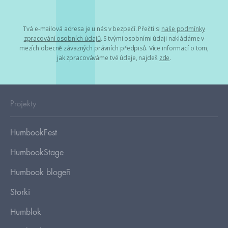
Tvá e-mailová adresa je u nás v bezpečí. Přečti si
naše podmínky
zpracování osobních údajů
. S tvými osobními údaji nakládáme v
mezích obecně závazných právních předpisů. Více informací o tom,
jak zpracováváme tvé údaje, najdeš
zde
.
Projekty
HumbookFest
HumbookStage
Humbook blogeři
Storki
Humblok