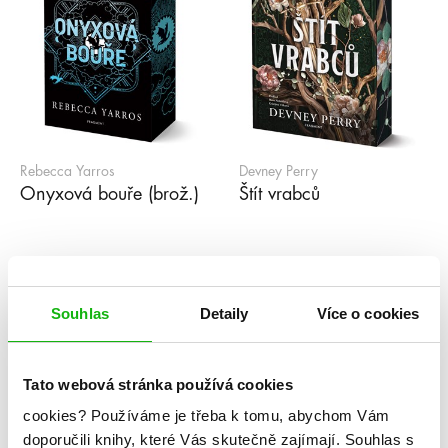
Rebecca Yarros
Devney Perry
Onyxová bouře (brož.)
Štít vrabců
1
2
3
4
5
...
99
»
Souhlas
Detaily
Více o cookies
Série
Tato webová stránka používá cookies
cookies?
Používáme je třeba k tomu, abychom Vám
#humbookpodcast
After
Akademie Arcana
doporučili knihy, které Vás skutečně zajímají.
Souhlas s
Akademie Dunbridge
Akademie snové analýzy