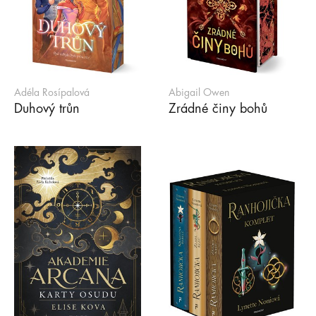
Adéla Rosípalová
Abigail Owen
Duhový trůn
Zrádné činy bohů