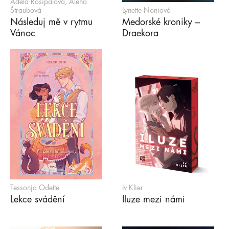
Adéla Rosípalová, Alena
Štraubová
Lynette Noniová
Následuj mě v rytmu
Medorské kroniky –
Vánoc
Draekora
Tessonja Odette
Iv Klier
Lekce svádění
Iluze mezi námi