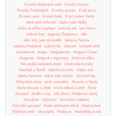
Kroniky hladových měst
Kroniky Kaninu
Kroniky Pozůstalých
Kroniky prachu
Krutý princ
Krvavá cesta
Krvavý lístek
Krycí jméno Verity
které jsem milovala
Láska mezi řádky
Láska ve střihu cosplaye
Laskavý jed
Lea Honor
Ledová krev
Legendy Thezmarru
Léto
Léto, kdy jsem zkrásněla
Letopisy Narnie
Letopisy Podzemě
Lískový les
Litersum
Lovkyně stínů
Lunasterové
magie
Magisterium
Magnus Chase
Magonie
Mágové z Agarveny
Maková válka
Mé sladké šestnácté století
Medorské kroniky
Medvěd a Slavík
Měsíční kroniky
Město duší
Město Fantome
Město kde chybím
Michael Vey
Milosrdná vrána
mistr romantiky
Monstra z Verity
Moře inkoustu a zlata
Moře nálezů a ztrát
Mráz
Mrazení
Muffin a čaj
Můj život s Walterovic kluky
Mycelium
Mýtonoši
Na kočičí svědomí
Národní opruzení
Naše zakázané vášně
Naslouchač
Nástroje smrti
něcosipřej
Nedej se
Nedotýkej se mě