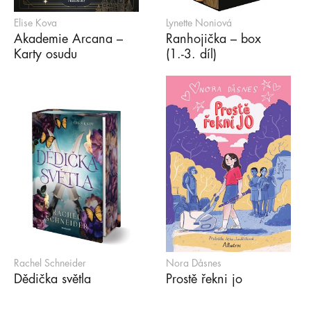
Elise Kova
Lynette Noniová
Akademie Arcana –
Ranhojička – box
Karty osudu
(1.-3. díl)
Rachel Schneider
Nora Dåsnes
Dědička světla
Prostě řekni jo