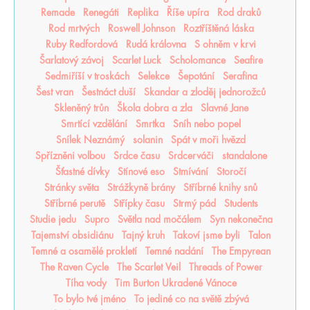
Remade
Renegáti
Replika
Říše upíra
Rod draků
Rod mrtvých
Roswell Johnson
Roztříštěná láska
Ruby Redfordová
Rudá královna
S ohněm v krvi
Šarlatový závoj
Scarlet Luck
Scholomance
Seafire
Sedmiříší v troskách
Selekce
Šepotání
Serafina
Šest vran
Šestnáct duší
Skandar a zloděj jednorožců
Skleněný trůn
Škola dobra a zla
Slavné Jane
Smrtící vzdělání
Smrtka
Sníh nebo popel
Snílek Neznámý
solanin
Spát v moři hvězd
Spřízněni volbou
Srdce času
Srdcerváči
standalone
Šťastné dívky
Stínové eso
Stmívání
Storočí
Stránky světa
Strážkyně brány
Stříbrné knihy snů
Stříbrné perutě
Střípky času
Strmý pád
Students
Studie jedu
Supro
Světla nad močálem
Syn nekonečna
Tajemství obsidiánu
Tajný kruh
Takoví jsme byli
Talon
Temné a osamělé prokletí
Temné nadání
The Empyrean
The Raven Cycle
The Scarlet Veil
Threads of Power
Tíha vody
Tim Burton Ukradené Vánoce
To bylo tvé jméno
To jediné co na světě zbývá