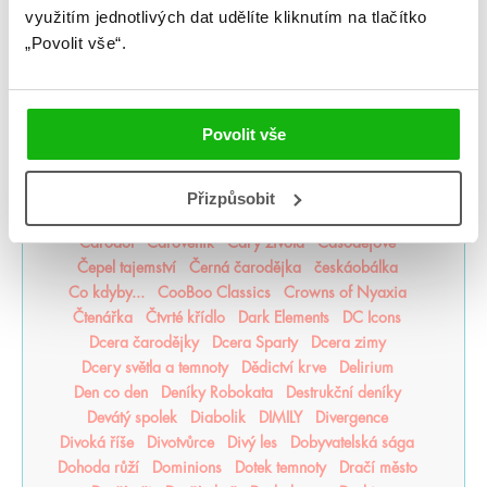
využitím jednotlivých dat udělíte kliknutím na tlačítko
Akta Illuminae
Alchymistova šifra
Alenka v říši zombií
„Povolit vše“.
Americká princezna
Apollónův pád
Arila
Arkádie
Asistentka Zloducha
Aurora povstává
Balada mrtvého světa
Bergman Brothers
Better than the Movies
Bez naděje
Bez šance
Povolit vše
Bezejmenná
Bohemian Royals
Bohové Olympu
Bouřná vrána
Božští rivalové
Bylo nebylo jedno zlomené srdce
Být holka je dřina
Přizpůsobit
BZRK
Caraval
Čarodějka
Čarodějovy Hodiny
Čarodol
Čarověník
Čáry života
Časodějové
Čepel tajemství
Černá čarodějka
českáobálka
Co kdyby...
CooBoo Classics
Crowns of Nyaxia
Čtenářka
Čtvrté křídlo
Dark Elements
DC Icons
Dcera čarodějky
Dcera Sparty
Dcera zimy
Dcery světla a temnoty
Dědictví krve
Delirium
Den co den
Deníky Robokata
Destrukční deníky
Devátý spolek
Diabolik
DIMILY
Divergence
Divoká říše
Divotvůrce
Divý les
Dobyvatelská sága
Dohoda růží
Dominions
Dotek temnoty
Dračí město