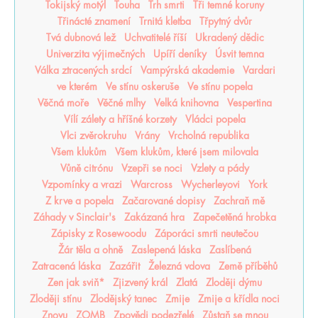
Tokijský motýl
Touha
Trh smrti
Tři temné koruny
Třinácté znamení
Trnitá kletba
Třpytný dvůr
Tvá dubnová lež
Uchvatitelé říší
Ukradený dědic
Univerzita výjimečných
Upíří deníky
Úsvit temna
Válka ztracených srdcí
Vampýrská akademie
Vardari
ve kterém
Ve stínu oskeruše
Ve stínu popela
Věčná moře
Věčné mlhy
Velká knihovna
Vespertina
Vílí zálety a hříšné korzety
Vládci popela
Vlci zvěrokruhu
Vrány
Vrcholná republika
Všem klukům
Všem klukům, které jsem milovala
Vůně citrónu
Vzepři se noci
Vzlety a pády
Vzpomínky a vrazi
Warcross
Wycherleyovi
York
Z krve a popela
Začarované dopisy
Zachraň mě
Záhady v Sinclair's
Zakázaná hra
Zapečetěná hrobka
Zápisky z Rosewoodu
Záporáci smrti neutečou
Žár těla a ohně
Zaslepená láska
Zaslíbená
Zatracená láska
Zazářit
Železná vdova
Země příběhů
Zen jak sviň*
Zjizvený král
Zlatá
Zloději dýmu
Zloději stínu
Zlodějský tanec
Zmije
Zmije a křídla noci
Znovu
ZOMB
Zpovědi podezřelé
Zůstaň se mnou