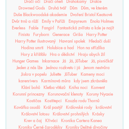
Dračí oči
Dračí oheň
Drahokamy
Drakie
Drowned Gods
Druhá tvář
Dům
Dům, ve kterém
Duše Blackwoodské akademie
Dvoření Bristol Keatsové
Dvůr trnů a růží
Emily v Paříži
Empyreum
Enola Holmes
Everless
Fable
Fangirl
Fantastická zvířata a kde je najít
Finista
Furyborn
Generace
Griša
Harry Potter
Harry Potter ilustrovaný
Havraní spolek
Hledači duší
Hodina smrti
Holubice a had
Hon na střízlíka
Hory z křišťálu
Hra o dědictví
Hraju abych žil
Hunger Games
Inkarnace
Já
Já, JůTuber
Já, pisničkář
Jeden z nás lže
Jednou rozkvetu i já
Jenom nestvůra
Jiskra v popelu
Juliette
JůTuber
Kameny moci
karenrivers
Karmínová můra
kdy jsem zkrásněla
Klání bohů
Kletba vítězů
Kniha noci
Konvent
Korunní princezny
Korunovační klenoty
Koruny Nyaxie
Kostičas
Kostitepci
Kouzla rodu Thornů
Kovářka osudů
Král pastýř
Královské rody
království
Království lotosu
Království prohnilých
Krásky
Krev a čaj
Křiváci
Kronika Cartera Kanea
Kroniky Černé čarodějky
Kroniky Deštné divočiny