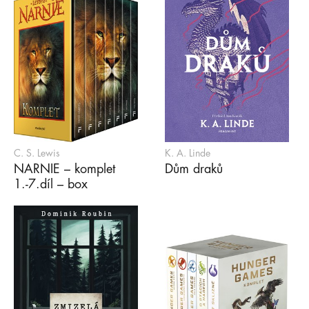
C. S. Lewis
K. A. Linde
NARNIE – komplet
Dům draků
1.-7.díl – box