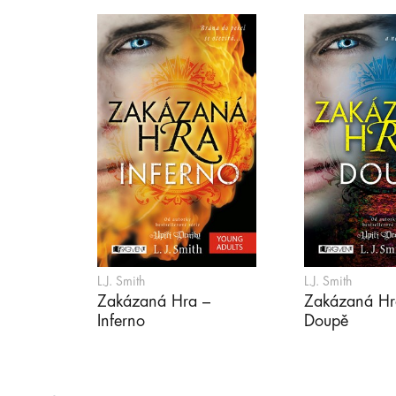
L.J. Smith
L.J. Smith
Zakázaná Hra –
Zakázaná Hr
Inferno
Doupě