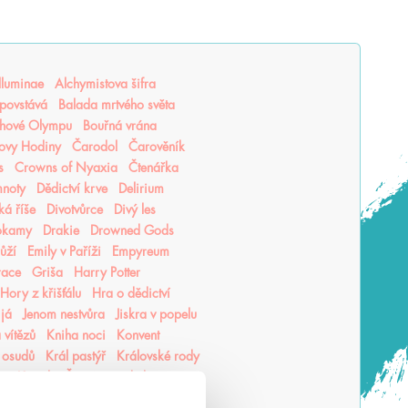
lluminae
Alchymistova šifra
povstává
Balada mrtvého světa
hové Olympu
Bouřná vrána
ovy Hodiny
Čarodol
Čarověník
s
Crowns of Nyaxia
Čtenářka
mnoty
Dědictví krve
Delirium
ká říše
Divotvůrce
Divý les
okamy
Drakie
Drowned Gods
růží
Emily v Paříži
Empyreum
race
Griša
Harry Potter
Hory z křišťálu
Hra o dědictví
 já
Jenom nestvůra
Jiskra v popelu
 vítězů
Kniha noci
Konvent
 osudů
Král pastýř
Královské rody
ea
Kroniky Černé čarodějky
hu
Krutý princ
Krvavá cesta