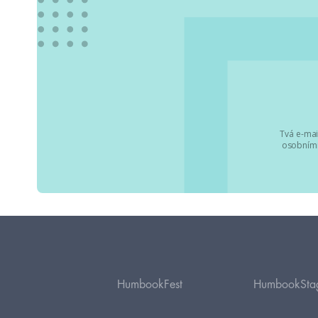
Tvá e-mai
osobními
HumbookFest
HumbookSta