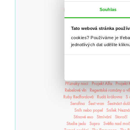
Krvavý lístek
Krycí jméno Verity
Souhlas
Legendy Thezmarru
Léto
Léto, kdy 
Magisterium
Magnus Chase
Mago
Měsíční kroniky
Město duší
Tato webová stránka použív
Moře inkoustu a zlata
Moře
Na kočičí svědomí
Národní o
cookies?
Používáme je třeba
Nejjasnější hvězdy
nejpo
Nejtemn
jednotlivých dat udělíte klikn
Nikdyuš
Noční partie
Nocte
Nov
Oheň a kov
Ohnivák
Oko za 
Pád zkázy a hněvu
Pamatuj na s
Plující svět
Pod štítem magie
Poušť v plamenech
Pozlacené
Přízraky noci
Projekt Alfa
Projekt
Rebelové vln
Regentské romány o ví
Ruby Redfordová
Rudá královna
S 
Serafina
Šest vran
Šestnáct duší
Sníh nebo popel
Snílek Nezn
Stínové eso
Stmívání
Storočí
Studie jedu
Supro
Světla nad mo