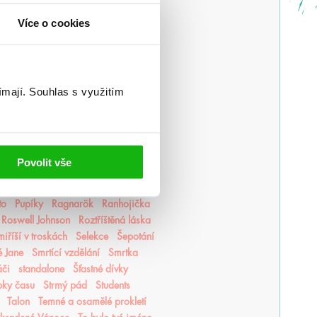
vý jed
Lea Honor
Ledová krev
Více o cookies
Lovkyně stínů
Lunasterové
magie
edorské kroniky
Medvěd a Slavík
r romantiky
Monstra z Verity
luky
Mycelium
Mýtonoši
Nedej se
Nedotýkej se mě
ímají.
Souhlas s využitím
Nevítaní
Nezdolná
Nikdynoc
li
Odkaz Orďši
Ofélie Scaleová
Ostrovy bohů
Osud a plamen
Pěškopisy
Phobos
Píseň zimy
Povolit vše
ní Finestra
Poslední hodina
ncezna popela
Princové hříchů
to
Pupíky
Ragnarök
Ranhojička
Roswell Johnson
Roztříštěná láska
iříší v troskách
Selekce
Šepotání
é Jane
Smrtící vzdělání
Smrtka
áči
standalone
Šťastné dívky
pky času
Strmý pád
Students
Talon
Temné a osamělé prokletí