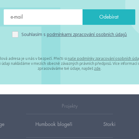
Souhlasím s
podmínkami zpracování osobních údajů
lová adresa je u nás v bezpečí. Přečti si
naše podmínky zpracování osobních úda
 údaji nakládáme v mezích obecně závazných právních předpisů. Více informací o
zpracováváme tvé údaje, najdeš
zde
.
Projekty
ge
Humbook blogeři
Storki