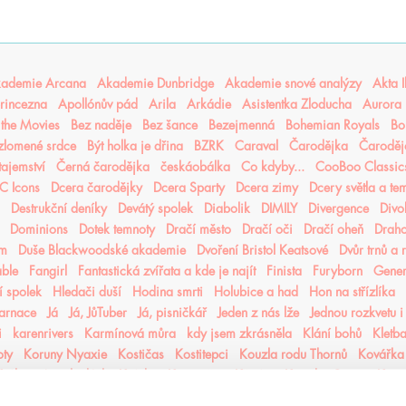
ademie Arcana
Akademie Dunbridge
Akademie snové analýzy
Akta I
rincezna
Apollónův pád
Arila
Arkádie
Asistentka Zloducha
Aurora 
n the Movies
Bez naděje
Bez šance
Bezejmenná
Bohemian Royals
Bo
 zlomené srdce
Být holka je dřina
BZRK
Caraval
Čarodějka
Čaroděj
tajemství
Černá čarodějka
českáobálka
Co kdyby...
CooBoo Classic
C Icons
Dcera čarodějky
Dcera Sparty
Dcera zimy
Dcery světla a te
Destrukční deníky
Devátý spolek
Diabolik
DIMILY
Divergence
Divo
Dominions
Dotek temnoty
Dračí město
Dračí oči
Dračí oheň
Drah
ém
Duše Blackwoodské akademie
Dvoření Bristol Keatsové
Dvůr trnů a 
able
Fangirl
Fantastická zvířata a kde je najít
Finista
Furyborn
Gene
 spolek
Hledači duší
Hodina smrti
Holubice a had
Hon na střízlíka
karnace
Já
Já, JůTuber
Já, pisničkář
Jeden z nás lže
Jednou rozkvetu i
i
karenrivers
Karmínová můra
kdy jsem zkrásněla
Klání bohů
Kletba
oty
Koruny Nyaxie
Kostičas
Kostitepci
Kouzla rodu Thornů
Kovářka
rálovství prohnilých
Krásky
Krev a čaj
Křiváci
Kronika Cartera Kan
iky hladových měst
Kroniky Kaninu
Kroniky Pozůstalých
Kroniky prac