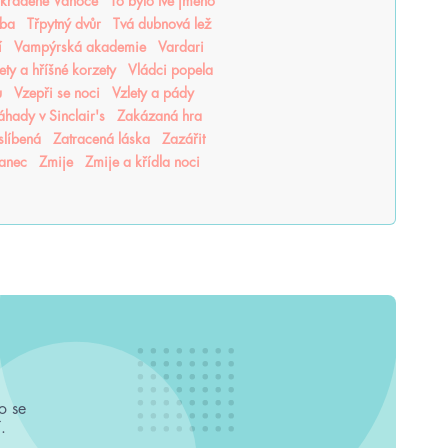
Ukradené Vánoce
To bylo tvé jméno
tba
Třpytný dvůr
Tvá dubnová lež
í
Vampýrská akademie
Vardari
lety a hříšné korzety
Vládci popela
u
Vzepři se noci
Vzlety a pády
áhady v Sinclair's
Zakázaná hra
slíbená
Zatracená láska
Zazářit
tanec
Zmije
Zmije a křídla noci
o se
.