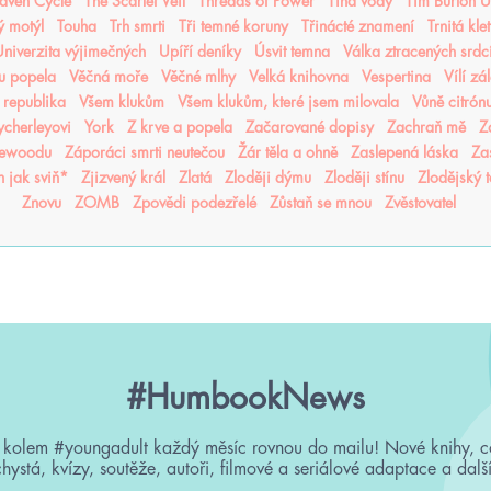
aven Cycle
The Scarlet Veil
Threads of Power
Tíha vody
Tim Burton 
ý motýl
Touha
Trh smrti
Tři temné koruny
Třinácté znamení
Trnitá kle
niverzita výjimečných
Upíří deníky
Úsvit temna
Válka ztracených srdc
nu popela
Věčná moře
Věčné mlhy
Velká knihovna
Vespertina
Vílí zá
 republika
Všem klukům
Všem klukům, které jsem milovala
Vůně citrón
cherleyovi
York
Z krve a popela
Začarované dopisy
Zachraň mě
Z
sewoodu
Záporáci smrti neutečou
Žár těla a ohně
Zaslepená láska
Za
n jak sviň*
Zjizvený král
Zlatá
Zloději dýmu
Zloději stínu
Zlodějský 
Znovu
ZOMB
Zpovědi podezřelé
Zůstaň se mnou
Zvěstovatel
#HumbookNews
 kolem #youngadult každý měsíc rovnou do mailu! Nové knihy, c
chystá, kvízy, soutěže, autoři, filmové a seriálové adaptace a další