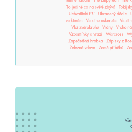
Temné nadání
The Empyrean
The R
To jediné co na světě zbývá
Tokijsk
Uchvatitelé říší
Ukradený dědic
U
ve kterém
Ve stínu oskeruše
Ve stí
Vlci zvěrokruhu
Vrány
Vrcholná
Vzpomínky a vrazi
Warcross
Wy
Zapečetěná hrobka
Zápisky z Ro
Železná vdova
Země příběhů
Ze
Vše