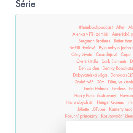
Série
#humbookpodcast
After
Ak
Alenka v říši zombií
Americká p
Bergman Brothers
Better tha
Božští rivalové
Bylo nebylo jedno
Čáry života
Časodějové
Čepel 
Čtvrté křídlo
Dark Elements
D
Den co den
Deníky Robokata
Dobyvatelská sága
Dohoda růží
Druhá tvář
Dům
Dům, ve kter
Enola Holmes
Everless
F
Harry Potter ilustrovaný
Havraní
Hraju abych žil
Hunger Games
In
Juliette
JůTuber
Kameny moc
Korunní princezny
Korunovační klen
království
Království lotosu
K
Kroniky Deštné divočiny
Kron