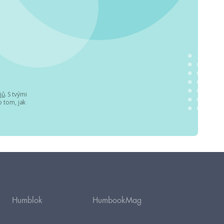
jů
. S tvými
 tom, jak
Humblok
HumbookMag