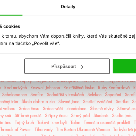
tersum
Lovkyně stínů
Lunasterové
magie
Magisterium
Magnus Chase
Detaily
stnácté století
Medorské kroniky
Medvěd a Slavík
Měsíční kroniky
M
Milosrdná vrána
mistr romantiky
Monstra z Verity
Moře inkoustu a zl
vot s Walterovic kluky
Mycelium
Mýtonoši
Národní opruzení
Naše z
á cookies
dej se
Nedotýkej se mě
Nejjasnější hvězdy
nejpo
Nejtemnější část 
 k tomu, abychom Vám doporučili knihy, které Vás skutečně zaj
r
Nevítaní
Nezdolná
Nikdynoc
Nikdyuš
Noční partie
Nocte
Nov
utím na tlačítko „Povolit vše“.
z lidské mysli
Odkaz Orďši
Ofélie Scaleová
Oheň a kov
Ohnivák
čno
Ostrov živlů
Ostrovy bohů
Osud a plamen
Pád zkázy a hněvu
P
ercy Jackson
Pěškopisy
Phobos
Píseň zimy
Plující svět
Pod štítem m
Přizpůsobit
uše
Poslední Finestra
Poslední hodina
Poušť v plamenech
Pozlacené
ta
Princezna popela
Princové hříchů
Přízraky noci
Projekt Alfa
Proj
ční město
Pupíky
Ragnarök
Ranhojička
Rebelové vln
Regentské romá
ů
Rod mrtvých
Roswell Johnson
Roztříštěná láska
Ruby Redfordová
R
Scholomance
Seafire
Sedmiříší v troskách
Selekce
Šepotání
Seraf
eněný trůn
Škola dobra a zla
Slavné Jane
Smrtící vzdělání
Smrtka
S
i volbou
Srdce času
Srdcerváči
standalone
Šťastné dívky
Stínové es
ihy snů
Stříbrné perutě
Střípky času
Strmý pád
Students
Studie jedu
idiánu
Tajný kruh
Takoví jsme byli
Talon
Temné a osamělé prokletí
T
Threads of Power
Tíha vody
Tim Burton Ukradené Vánoce
To bylo tvé 