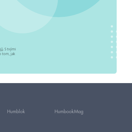
jů
. S tvými
 tom, jak
Humblok
HumbookMag