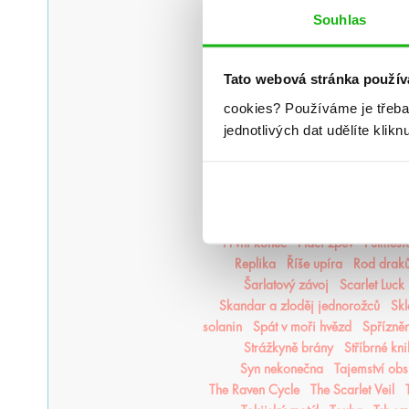
Letopisy Podzemě
Lískový les
Li
Souhlas
Maková válka
Mé sladké še
Město kde chybím
Michael Vey
Mrazení
Muffin a čaj
Můj ži
Tato webová stránka použív
Nástroje smrti
něcosipřej
Ne
cookies?
Používáme je třeba
Nespoutaný chaos
Never Afte
jednotlivých dat udělíte klikn
Odkaz dračích jezdců
Odka
Once Upon a Broken Heart
Opa
Panův tajemný odkaz
Pasažérka
P
Pomsta & rozbřesk
Popel a d
Příběh magie
Příběhy z nového svě
První konec
Ptačí zpěv
Půlměsí
Replika
Říše upíra
Rod drak
Šarlatový závoj
Scarlet Luck
Skandar a zloděj jednorožců
Skl
solanin
Spát v moři hvězd
Spřízněn
Strážkyně brány
Stříbrné kn
Syn nekonečna
Tajemství obs
The Raven Cycle
The Scarlet Veil