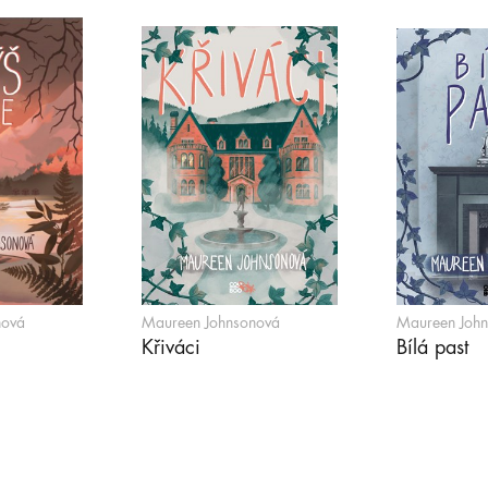
nová
Maureen Johnsonová
Maureen Joh
Křiváci
Bílá past