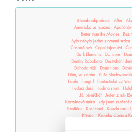
#humbookpodcast
After
Aka
Americká princezna
Apollónův
Better than the Movies
Bez 
Bylo nebylo jedno zlomené srdce
Časodějové
Čepel tajemství
Čer
Dark Elements
DC Icons
Dcer
Deníky Robokata
Destrukční den
Dohoda růží
Dominions
Dotek
Dům, ve kterém
Duše Blackwoods
Fable
Fangirl
Fantastická zvířata 
Hledači duší
Hodina smrti
Holu
Já, pisničkář
Jeden z nás lže
Karmínová můra
kdy jsem zkrásněl
Kostičas
Kostitepci
Kouzla rodu T
Křiváci
Kronika Cartera K
Kroniky Pozůstalých
Kroniky pra
Láska ve střihu cosplaye
Laska