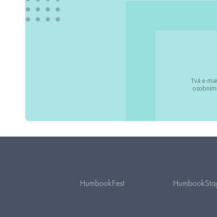
Tvá e-mai
osobními
HumbookFest
HumbookSta