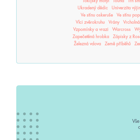
Tokijský motýl
Touha
Trh sm
Ukradený dědic
Univerzita výj
Ve stínu oskeruše
Ve stínu pop
Vlci zvěrokruhu
Vrány
Vrcholná
Vzpomínky a vrazi
Warcross
Wy
Zapečetěná hrobka
Zápisky z Ro
Železná vdova
Země příběhů
Ze
Vše