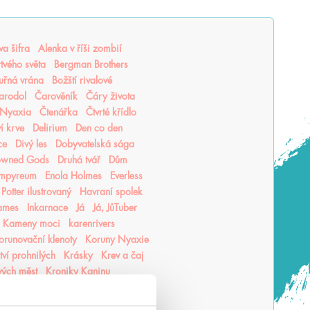
a šifra
Alenka v říši zombií
tvého světa
Bergman Brothers
uřná vrána
Božští rivalové
arodol
Čarověník
Čáry života
 Nyaxia
Čtenářka
Čtvrté křídlo
í krve
Delirium
Den co den
ce
Divý les
Dobyvatelská sága
owned Gods
Druhá tvář
Dům
mpyreum
Enola Holmes
Everless
Potter ilustrovaný
Havraní spolek
ames
Inkarnace
Já
Já, JůTuber
Kameny moci
karenrivers
orunovační klenoty
Koruny Nyaxie
tví prohnilých
Krásky
Krev a čaj
vých měst
Kroniky Kaninu
jsem milovala
Láska mezi řádky
em zkrásněla
Letopisy Narnie