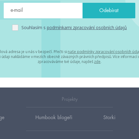
Souhlasím s
podmínkami zpracování osobních údajů
lová adresa je u nás v bezpečí. Přečti si
naše podmínky zpracování osobních úda
 údaji nakládáme v mezích obecně závazných právních předpisů. Více informací o
zpracováváme tvé údaje, najdeš
zde
.
Projekty
ge
Humbook blogeři
Storki