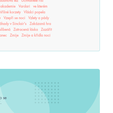
 dubnová lež
Uchvatitelé říší
 akademie
Vardari
ve kterém
 hříšné korzety
Vládci popela
u
Vzepři se noci
Vzlety a pády
áhady v Sinclair's
Zakázaná hra
slíbená
Zatracená láska
Zazářit
tanec
Zmije
Zmije a křídla noci
o se
.