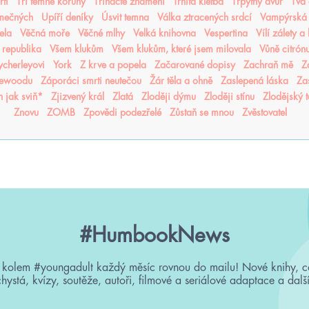
rti
Tři temné koruny
Třinácté znamení
Trnitá kletba
Třpytný dvůr
Tvá
imečných
Upíří deníky
Úsvit temna
Válka ztracených srdcí
Vampýrská
ela
Věčná moře
Věčné mlhy
Velká knihovna
Vespertina
Vílí zálety a
 republika
Všem klukům
Všem klukům, které jsem milovala
Vůně citrón
cherleyovi
York
Z krve a popela
Začarované dopisy
Zachraň mě
Z
sewoodu
Záporáci smrti neutečou
Žár těla a ohně
Zaslepená láska
Za
n jak sviň*
Zjizvený král
Zlatá
Zloději dýmu
Zloději stínu
Zlodějský 
Znovu
ZOMB
Zpovědi podezřelé
Zůstaň se mnou
Zvěstovatel
#HumbookNews
 kolem #youngadult každý měsíc rovnou do mailu! Nové knihy, c
chystá, kvízy, soutěže, autoři, filmové a seriálové adaptace a další