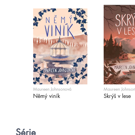
Maureen Johnsonová
Maureen Johnso
Němý viník
Skrýš v lese
Série