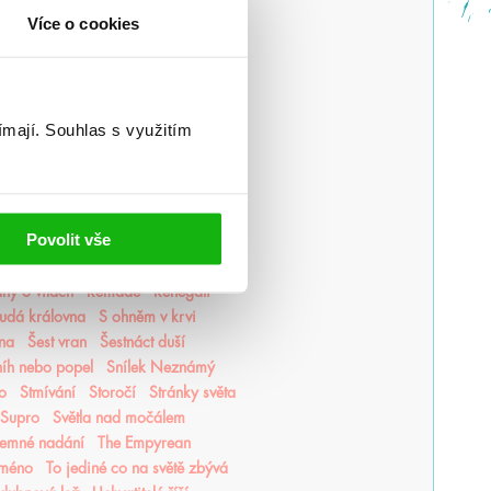
Magonie
Mágové z Agarveny
Více o cookies
ěsto duší
Město Fantome
ata
Moře nálezů a ztrát
Mráz
akázané vášně
Naslouchač
lesa
Někdo jako ty
Neřádi
ímají.
Souhlas s využitím
í alchymisté
Nozaki
Nyxia
Oko za oko
olaskutunejde
amatuj na smrt
Panovo znamení
agie
pomaláromantika
Pomněnka
Povolit vše
Pozorovatelka
Prázdné sliby
ekt Kronos
Prokletý trůn
Proroctví
ny o vílách
Remade
Renegáti
udá královna
S ohněm v krvi
ina
Šest vran
Šestnáct duší
níh nebo popel
Snílek Neznámý
o
Stmívání
Storočí
Stránky světa
Supro
Světla nad močálem
emné nadání
The Empyrean
jméno
To jediné co na světě zbývá