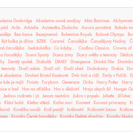
demie Dunbridge
Akademie snové analýzy
Akta Illuminae
Alchymistov
 pád
Arila
Arkádie
Asistentka Zloducha
Aurora povstává
Balada mr
naděje
Bez šance
Bezejmenná
Bohemian Royals
Bohové Olympu
Bo
Být holka je dřina
BZRK
Caraval
Čarodějka
Čarodějovy Hodiny
Č
ná čarodějka
českáobálka
Co kdyby...
CooBoo Classics
Crowns of
a čarodějky
Dcera Sparty
Dcera zimy
Dcery světla a temnoty
Dědictv
íky
Devátý spolek
Diabolik
DIMILY
Divergence
Divoká říše
Divotvůr
 temnoty
Dračí město
Dračí oči
Dračí oheň
Drahokamy
Drakie
Dr
ké akademie
Dvoření Bristol Keatsové
Dvůr trnů a růží
Emily v Paříži
E
a kde je najít
Finista
Furyborn
Generace
Griša
Harry Potter
Harry 
bice a had
Hon na střízlíka
Hra o dědictví
Hraju abych žil
Hunger G
Jednou rozkvetu i já
Jenom nestvůra
Jiskra v popelu
Juliette
JůTuber
a
Klání bohů
Kletba vítězů
Kniha noci
Konvent
Korunní princezny
K
hornů
Kovářka osudů
Král pastýř
království
Království lotosu
Královs
anea
Kroniky Černé čarodějky
Kroniky Deštné divočiny
Kroniky hlado
chu
Krutý princ
Krvavá cesta
Krvavý lístek
Krycí jméno Verity
které 
vý jed
Lea Honor
Ledová krev
Legendy Thezmarru
Léto
Léto, kdy js