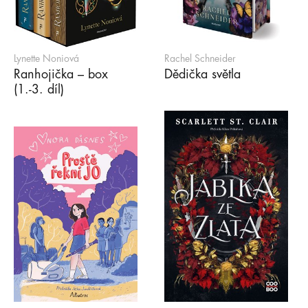
Lynette Noniová
Rachel Schneider
Ranhojička – box
Dědička světla
(1.-3. díl)