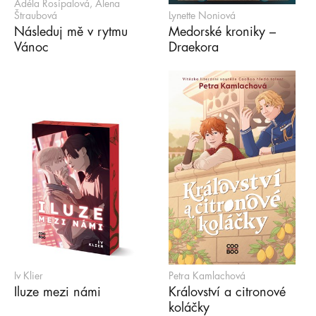
Adéla Rosípalová, Alena
Štraubová
Lynette Noniová
Následuj mě v rytmu
Medorské kroniky –
Vánoc
Draekora
Iv Klier
Petra Kamlachová
Iluze mezi námi
Království a citronové
koláčky