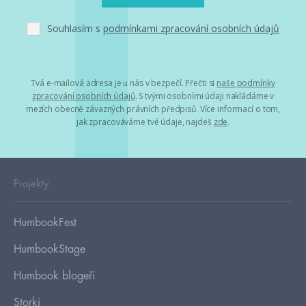
Souhlasím s
podmínkami zpracování osobních údajů
Tvá e-mailová adresa je u nás v bezpečí. Přečti si
naše podmínky
zpracování osobních údajů
. S tvými osobními údaji nakládáme v
mezích obecně závazných právních předpisů. Více informací o tom,
jak zpracováváme tvé údaje, najdeš
zde
.
Projekty
HumbookFest
HumbookStage
Humbook blogeři
Storki