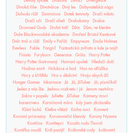
Devátý spolek
Diabolik
DIMILY
Divergence
Divoká říše
Divotvůrce
Divý les
Dobyvatelská sága
Dohoda růží
Dominions
Dotek temnoty
Dračí město
Dračí oči
Dračí oheň
Drahokamy
Drakie
Drowned Gods
Druhá tvář
Dům
Dům, ve kterém
Duše Blackwoodské akademie
Dvoření Bristol Keatsové
Dvůr trnů a růží
Emily v Paříži
Empyreum
Enola Holmes
Everless
Fable
Fangirl
Fantastická zvířata a kde je najít
Finista
Furyborn
Generace
Griša
Harry Potter
Harry Potter ilustrovaný
Havraní spolek
Hledači duší
Hodina smrti
Holubice a had
Hon na střízlíka
Hory z křišťálu
Hra o dědictví
Hraju abych žil
Hunger Games
Inkarnace
Já
Já, JůTuber
Já, pisničkář
Jeden z nás lže
Jednou rozkvetu i já
Jenom nestvůra
Jiskra v popelu
Juliette
JůTuber
Kameny moci
karenrivers
Karmínová můra
kdy jsem zkrásněla
Klání bohů
Kletba vítězů
Kniha noci
Konvent
Korunní princezny
Korunovační klenoty
Koruny Nyaxie
Kostičas
Kostitepci
Kouzla rodu Thornů
Kovářka osudů
Král pastýř
Královské rody
království