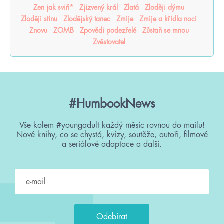
Zen jak sviň*
Zjizvený král
Zlatá
Zloději dýmu
Zloději stínu
Zlodějský tanec
Zmije
Zmije a křídla noci
Znovu
ZOMB
Zpovědi podezřelé
Zůstaň se mnou
Zvěstovatel
#HumbookNews
Vše kolem #youngadult každý měsíc rovnou do mailu!
Nové knihy, co se chystá, kvízy, soutěže, autoři, filmové
a seriálové adaptace a další.