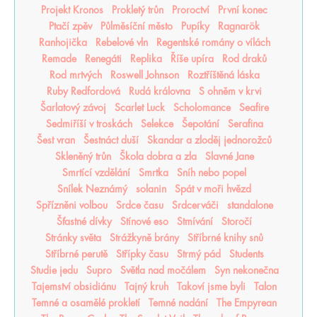
Projekt Kronos
Prokletý trůn
Proroctví
První konec
Ptačí zpěv
Půlměsíční město
Pupíky
Ragnarök
Ranhojička
Rebelové vln
Regentské romány o vílách
Remade
Renegáti
Replika
Říše upíra
Rod draků
Rod mrtvých
Roswell Johnson
Roztříštěná láska
Ruby Redfordová
Rudá královna
S ohněm v krvi
Šarlatový závoj
Scarlet Luck
Scholomance
Seafire
Sedmiříší v troskách
Selekce
Šepotání
Serafina
Šest vran
Šestnáct duší
Skandar a zloděj jednorožců
Skleněný trůn
Škola dobra a zla
Slavné Jane
Smrtící vzdělání
Smrtka
Sníh nebo popel
Snílek Neznámý
solanin
Spát v moři hvězd
Spřízněni volbou
Srdce času
Srdcerváči
standalone
Šťastné dívky
Stínové eso
Stmívání
Storočí
Stránky světa
Strážkyně brány
Stříbrné knihy snů
Stříbrné perutě
Střípky času
Strmý pád
Students
Studie jedu
Supro
Světla nad močálem
Syn nekonečna
Tajemství obsidiánu
Tajný kruh
Takoví jsme byli
Talon
Temné a osamělé prokletí
Temné nadání
The Empyrean