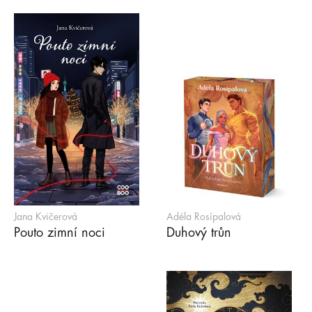
Jana Kvičerová
Adéla Rosípalová
Pouto zimní noci
Duhový trůn