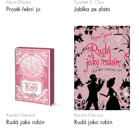
Nora Dåsnes
Scarlett St. Clair
Prostě řekni jo
Jablka ze zlata
Kerstin Gierová
Kerstin Gierová
Rudá jako rubín
Rudá jako rubín