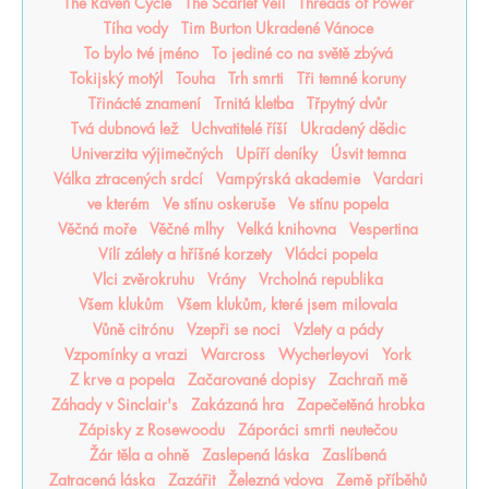
The Raven Cycle
The Scarlet Veil
Threads of Power
Tíha vody
Tim Burton Ukradené Vánoce
To bylo tvé jméno
To jediné co na světě zbývá
Tokijský motýl
Touha
Trh smrti
Tři temné koruny
Třinácté znamení
Trnitá kletba
Třpytný dvůr
Tvá dubnová lež
Uchvatitelé říší
Ukradený dědic
Univerzita výjimečných
Upíří deníky
Úsvit temna
Válka ztracených srdcí
Vampýrská akademie
Vardari
ve kterém
Ve stínu oskeruše
Ve stínu popela
Věčná moře
Věčné mlhy
Velká knihovna
Vespertina
Vílí zálety a hříšné korzety
Vládci popela
Vlci zvěrokruhu
Vrány
Vrcholná republika
Všem klukům
Všem klukům, které jsem milovala
Vůně citrónu
Vzepři se noci
Vzlety a pády
Vzpomínky a vrazi
Warcross
Wycherleyovi
York
Z krve a popela
Začarované dopisy
Zachraň mě
Záhady v Sinclair's
Zakázaná hra
Zapečetěná hrobka
Zápisky z Rosewoodu
Záporáci smrti neutečou
Žár těla a ohně
Zaslepená láska
Zaslíbená
Zatracená láska
Zazářit
Železná vdova
Země příběhů