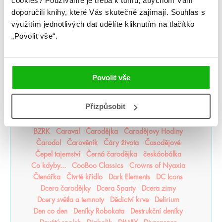
cookies?
Používáme je třeba k tomu, abychom Vám
doporučili knihy, které Vás skutečně zajímají.
Souhlas s
#humbookpodcast
After
Akademie Arcana
využitím jednotlivých dat udělíte kliknutím na tlačítko
Akademie Dunbridge
Akademie snové analýzy
„Povolit vše“.
Akta Illuminae
Alchymistova šifra
Alenka v říši zombií
Americká princezna
Apollónův pád
Arila
Arkádie
Asistentka Zloducha
Aurora povstává
Balada mrtvého světa
Bergman Brothers
Povolit vše
Better than the Movies
Bez naděje
Bez šance
Bezejmenná
Bohemian Royals
Bohové Olympu
Přizpůsobit
Bouřná vrána
Božští rivalové
Bylo nebylo jedno zlomené srdce
Být holka je dřina
BZRK
Caraval
Čarodějka
Čarodějovy Hodiny
Čarodol
Čarověník
Čáry života
Časodějové
Čepel tajemství
Černá čarodějka
českáobálka
Co kdyby...
CooBoo Classics
Crowns of Nyaxia
Čtenářka
Čtvrté křídlo
Dark Elements
DC Icons
Dcera čarodějky
Dcera Sparty
Dcera zimy
Dcery světla a temnoty
Dědictví krve
Delirium
Den co den
Deníky Robokata
Destrukční deníky