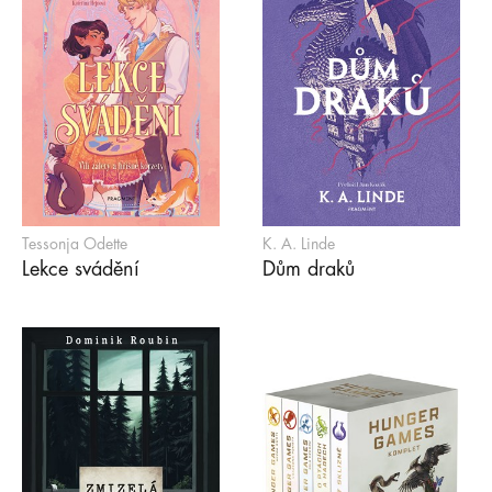
Tessonja Odette
K. A. Linde
Lekce svádění
Dům draků