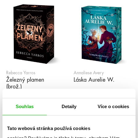
Rebecca Yarros
Annaliese Avery
Železný plamen
Láska Aurelie W.
(brož.)
Souhlas
Detaily
Více o cookies
1
2
3
4
5
...
99
»
Série
Tato webová stránka používá cookies