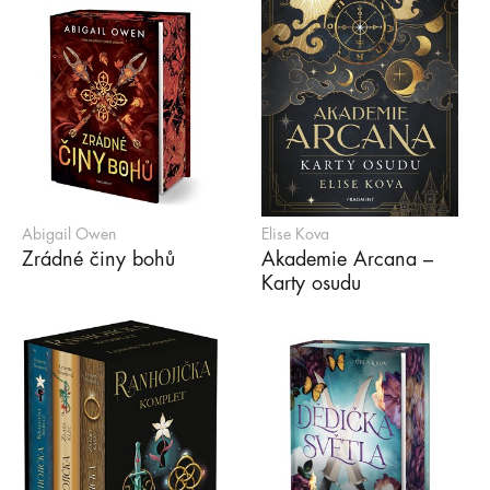
Abigail Owen
Elise Kova
Zrádné činy bohů
Akademie Arcana –
Karty osudu