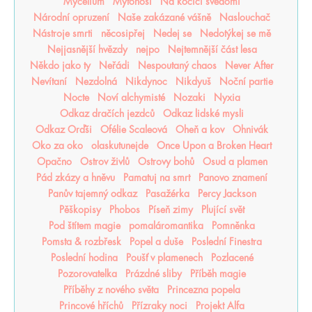
Mycelium
Mýtonoši
Na kočičí svědomí
Národní opruzení
Naše zakázané vášně
Naslouchač
Nástroje smrti
něcosipřej
Nedej se
Nedotýkej se mě
Nejjasnější hvězdy
nejpo
Nejtemnější část lesa
Někdo jako ty
Neřádi
Nespoutaný chaos
Never After
Nevítaní
Nezdolná
Nikdynoc
Nikdyuš
Noční partie
Nocte
Noví alchymisté
Nozaki
Nyxia
Odkaz dračích jezdců
Odkaz lidské mysli
Odkaz Orďši
Ofélie Scaleová
Oheň a kov
Ohnivák
Oko za oko
olaskutunejde
Once Upon a Broken Heart
Opačno
Ostrov živlů
Ostrovy bohů
Osud a plamen
Pád zkázy a hněvu
Pamatuj na smrt
Panovo znamení
Panův tajemný odkaz
Pasažérka
Percy Jackson
Pěškopisy
Phobos
Píseň zimy
Plující svět
Pod štítem magie
pomaláromantika
Pomněnka
Pomsta & rozbřesk
Popel a duše
Poslední Finestra
Poslední hodina
Poušť v plamenech
Pozlacené
Pozorovatelka
Prázdné sliby
Příběh magie
Příběhy z nového světa
Princezna popela
Princové hříchů
Přízraky noci
Projekt Alfa