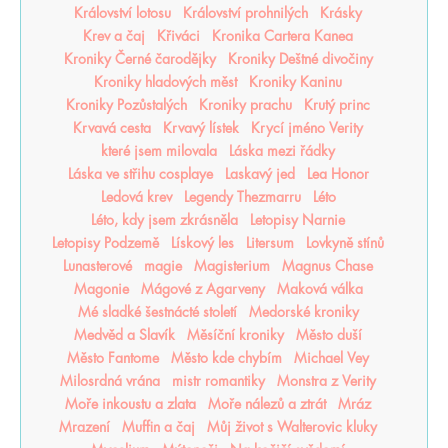
Království lotosu
Království prohnilých
Krásky
Krev a čaj
Křiváci
Kronika Cartera Kanea
Kroniky Černé čarodějky
Kroniky Deštné divočiny
Kroniky hladových měst
Kroniky Kaninu
Kroniky Pozůstalých
Kroniky prachu
Krutý princ
Krvavá cesta
Krvavý lístek
Krycí jméno Verity
které jsem milovala
Láska mezi řádky
Láska ve střihu cosplaye
Laskavý jed
Lea Honor
Ledová krev
Legendy Thezmarru
Léto
Léto, kdy jsem zkrásněla
Letopisy Narnie
Letopisy Podzemě
Lískový les
Litersum
Lovkyně stínů
Lunasterové
magie
Magisterium
Magnus Chase
Magonie
Mágové z Agarveny
Maková válka
Mé sladké šestnácté století
Medorské kroniky
Medvěd a Slavík
Měsíční kroniky
Město duší
Město Fantome
Město kde chybím
Michael Vey
Milosrdná vrána
mistr romantiky
Monstra z Verity
Moře inkoustu a zlata
Moře nálezů a ztrát
Mráz
Mrazení
Muffin a čaj
Můj život s Walterovic kluky