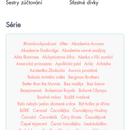
Sestry zúčtování
Šťastné dívky
Série
#humbookpodcast
After
Akademie Arcana
Akademie Dunbridge
Akademie snové analýzy
Akta Illuminae
Alchymistova šifra
Alenka v říši zombií
Americká princezna
Apollónův pád
Arila
Arkádie
Asistentka Zloducha
Aurora povstává
Balada mrtvého světa
Bergman Brothers
Better than the Movies
Bez naděje
Bez šance
Bezejmenná
Bohemian Royals
Bohové Olympu
Bouřná vrána
Božští rivalové
Bylo nebylo jedno zlomené srdce
Být holka je dřina
BZRK
Caraval
Čarodějka
Čarodějovy Hodiny
Čarodol
Čarověník
Čáry života
Časodějové
Čepel tajemství
Černá čarodějka
českáobálka