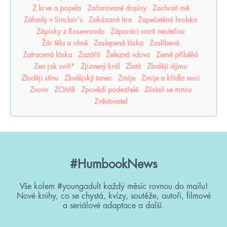
Z krve a popela
Začarované dopisy
Zachraň mě
Záhady v Sinclair's
Zakázaná hra
Zapečetěná hrobka
Zápisky z Rosewoodu
Záporáci smrti neutečou
Žár těla a ohně
Zaslepená láska
Zaslíbená
Zatracená láska
Zazářit
Železná vdova
Země příběhů
Zen jak sviň*
Zjizvený král
Zlatá
Zloději dýmu
Zloději stínu
Zlodějský tanec
Zmije
Zmije a křídla noci
Znovu
ZOMB
Zpovědi podezřelé
Zůstaň se mnou
Zvěstovatel
#HumbookNews
Vše kolem #youngadult každý měsíc rovnou do mailu!
Nové knihy, co se chystá, kvízy, soutěže, autoři, filmové
a seriálové adaptace a další.