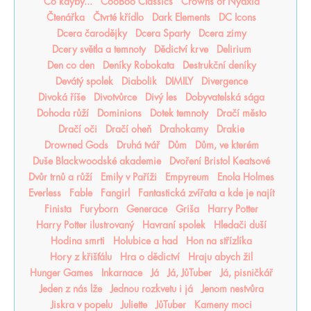
Co kdyby...
CooBoo Classics
Crowns of Nyaxia
Čtenářka
Čtvrté křídlo
Dark Elements
DC Icons
Dcera čarodějky
Dcera Sparty
Dcera zimy
Dcery světla a temnoty
Dědictví krve
Delirium
Den co den
Deníky Robokata
Destrukční deníky
Devátý spolek
Diabolik
DIMILY
Divergence
Divoká říše
Divotvůrce
Divý les
Dobyvatelská sága
Dohoda růží
Dominions
Dotek temnoty
Dračí město
Dračí oči
Dračí oheň
Drahokamy
Drakie
Drowned Gods
Druhá tvář
Dům
Dům, ve kterém
Duše Blackwoodské akademie
Dvoření Bristol Keatsové
Dvůr trnů a růží
Emily v Paříži
Empyreum
Enola Holmes
Everless
Fable
Fangirl
Fantastická zvířata a kde je najít
Finista
Furyborn
Generace
Griša
Harry Potter
Harry Potter ilustrovaný
Havraní spolek
Hledači duší
Hodina smrti
Holubice a had
Hon na střízlíka
Hory z křišťálu
Hra o dědictví
Hraju abych žil
Hunger Games
Inkarnace
Já
Já, JůTuber
Já, pisničkář
Jeden z nás lže
Jednou rozkvetu i já
Jenom nestvůra
Jiskra v popelu
Juliette
JůTuber
Kameny moci