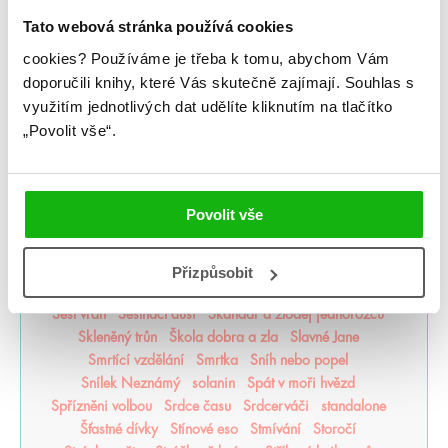
Pomsta & rozbřesk
Popel a duše
Poslední Finestra
Tato webová stránka používá cookies
Poslední hodina
Poušť v plamenech
Pozlacené
cookies?
Používáme je třeba k tomu, abychom Vám
Pozorovatelka
Prázdné sliby
Příběh magie
doporučili knihy, které Vás skutečně zajímají.
Souhlas s
Příběhy z nového světa
Princezna popela
využitím jednotlivých dat udělíte kliknutím na tlačítko
Princové hříchů
Přízraky noci
Projekt Alfa
„Povolit vše“.
Projekt Kronos
Prokletý trůn
Proroctví
První konec
Ptačí zpěv
Půlměsíční město
Pupíky
Ragnarök
Ranhojička
Rebelové vln
Regentské romány o vílách
Remade
Renegáti
Replika
Říše upíra
Rod draků
Povolit vše
Rod mrtvých
Roswell Johnson
Roztříštěná láska
Ruby Redfordová
Rudá královna
S ohněm v krvi
Šarlatový závoj
Scarlet Luck
Scholomance
Seafire
Přizpůsobit
Sedmiříší v troskách
Selekce
Šepotání
Serafina
Šest vran
Šestnáct duší
Skandar a zloděj jednorožců
Skleněný trůn
Škola dobra a zla
Slavné Jane
Smrtící vzdělání
Smrtka
Sníh nebo popel
Snílek Neznámý
solanin
Spát v moři hvězd
Spřízněni volbou
Srdce času
Srdcerváči
standalone
Šťastné dívky
Stínové eso
Stmívání
Storočí