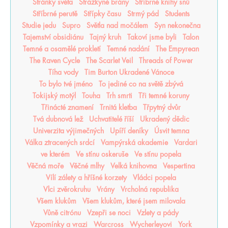
Stránky světa
Strážkyně brány
Stříbrné knihy snů
Stříbrné perutě
Střípky času
Strmý pád
Students
Studie jedu
Supro
Světla nad močálem
Syn nekonečna
Tajemství obsidiánu
Tajný kruh
Takoví jsme byli
Talon
Temné a osamělé prokletí
Temné nadání
The Empyrean
The Raven Cycle
The Scarlet Veil
Threads of Power
Tíha vody
Tim Burton Ukradené Vánoce
To bylo tvé jméno
To jediné co na světě zbývá
Tokijský motýl
Touha
Trh smrti
Tři temné koruny
Třinácté znamení
Trnitá kletba
Třpytný dvůr
Tvá dubnová lež
Uchvatitelé říší
Ukradený dědic
Univerzita výjimečných
Upíří deníky
Úsvit temna
Válka ztracených srdcí
Vampýrská akademie
Vardari
ve kterém
Ve stínu oskeruše
Ve stínu popela
Věčná moře
Věčné mlhy
Velká knihovna
Vespertina
Vílí zálety a hříšné korzety
Vládci popela
Vlci zvěrokruhu
Vrány
Vrcholná republika
Všem klukům
Všem klukům, které jsem milovala
Vůně citrónu
Vzepři se noci
Vzlety a pády
Vzpomínky a vrazi
Warcross
Wycherleyovi
York