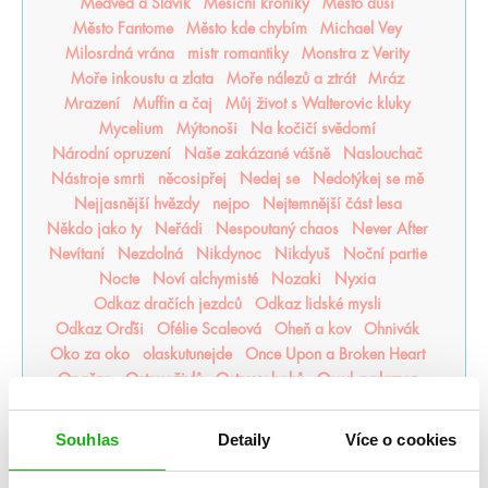
Medvěd a Slavík
Měsíční kroniky
Město duší
Město Fantome
Město kde chybím
Michael Vey
Milosrdná vrána
mistr romantiky
Monstra z Verity
Moře inkoustu a zlata
Moře nálezů a ztrát
Mráz
Mrazení
Muffin a čaj
Můj život s Walterovic kluky
Mycelium
Mýtonoši
Na kočičí svědomí
Národní opruzení
Naše zakázané vášně
Naslouchač
Nástroje smrti
něcosipřej
Nedej se
Nedotýkej se mě
Nejjasnější hvězdy
nejpo
Nejtemnější část lesa
Někdo jako ty
Neřádi
Nespoutaný chaos
Never After
Nevítaní
Nezdolná
Nikdynoc
Nikdyuš
Noční partie
Nocte
Noví alchymisté
Nozaki
Nyxia
Odkaz dračích jezdců
Odkaz lidské mysli
Odkaz Orďši
Ofélie Scaleová
Oheň a kov
Ohnivák
Oko za oko
olaskutunejde
Once Upon a Broken Heart
Opačno
Ostrov živlů
Ostrovy bohů
Osud a plamen
Pád zkázy a hněvu
Pamatuj na smrt
Panovo znamení
Panův tajemný odkaz
Pasažérka
Percy Jackson
Souhlas
Detaily
Více o cookies
Pěškopisy
Phobos
Píseň zimy
Plující svět
Pod štítem magie
pomaláromantika
Pomněnka