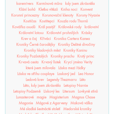
karenrivers
Karmínová můra
kdy jsem zkrásněla
Klání bohů
Kletba vítězů
Kniha noci
Konvent
Korunní princezny
Korunovační klenoty
Koruny Nyaxie
Kostičas
Kostitepci
Kouzla rodu Thornů
Kovářka osudů
Král pastýř
Královské rody
království
Království lotosu
Království prohnilých
Krásky
Krev a čaj
Křiváci
Kronika Cartera Kanea
Kroniky Černé čarodějky
Kroniky Deštné divočiny
Kroniky hladových měst
Kroniky Kaninu
Kroniky Pozůstalých
Kroniky prachu
Krutý princ
Krvavá cesta
Krvavý lístek
Krycí jméno Verity
které jsem milovala
Láska mezi řádky
Láska ve střihu cosplaye
Laskavý jed
Lea Honor
Ledová krev
Legendy Thezmarru
Léto
Léto, kdy jsem zkrásněla
Letopisy Narnie
Letopisy Podzemě
Lískový les
Litersum
Lovkyně stínů
Lunasterové
magie
Magisterium
Magnus Chase
Magonie
Mágové z Agarveny
Maková válka
Mé sladké šestnácté století
Medorské kroniky