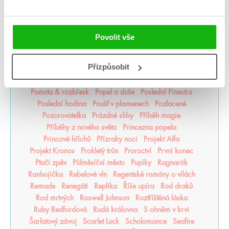
Odkaz Orďši
Ofélie Scaleová
Oheň a kov
Ohnivák
Oko za oko
olaskutunejde
Once Upon a Broken Heart
Opačno
Ostrov živlů
Ostrovy bohů
Osud a plamen
Povolit vše
Pád zkázy a hněvu
Pamatuj na smrt
Panovo znamení
Panův tajemný odkaz
Pasažérka
Percy Jackson
Přizpůsobit
Pěškopisy
Phobos
Píseň zimy
Plující svět
Pod štítem magie
pomaláromantika
Pomněnka
Pomsta & rozbřesk
Popel a duše
Poslední Finestra
Poslední hodina
Poušť v plamenech
Pozlacené
Pozorovatelka
Prázdné sliby
Příběh magie
Příběhy z nového světa
Princezna popela
Princové hříchů
Přízraky noci
Projekt Alfa
Projekt Kronos
Prokletý trůn
Proroctví
První konec
Ptačí zpěv
Půlměsíční město
Pupíky
Ragnarök
Ranhojička
Rebelové vln
Regentské romány o vílách
Remade
Renegáti
Replika
Říše upíra
Rod draků
Rod mrtvých
Roswell Johnson
Roztříštěná láska
Ruby Redfordová
Rudá královna
S ohněm v krvi
Šarlatový závoj
Scarlet Luck
Scholomance
Seafire