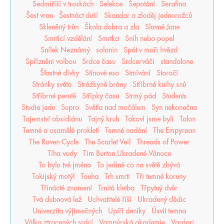
Sedmiříší v troskách
Selekce
Šepotání
Serafina
Šest vran
Šestnáct duší
Skandar a zloděj jednorožců
Skleněný trůn
Škola dobra a zla
Slavné Jane
Smrtící vzdělání
Smrtka
Sníh nebo popel
Snílek Neznámý
solanin
Spát v moři hvězd
Spřízněni volbou
Srdce času
Srdcerváči
standalone
Šťastné dívky
Stínové eso
Stmívání
Storočí
Stránky světa
Strážkyně brány
Stříbrné knihy snů
Stříbrné perutě
Střípky času
Strmý pád
Students
Studie jedu
Supro
Světla nad močálem
Syn nekonečna
Tajemství obsidiánu
Tajný kruh
Takoví jsme byli
Talon
Temné a osamělé prokletí
Temné nadání
The Empyrean
The Raven Cycle
The Scarlet Veil
Threads of Power
Tíha vody
Tim Burton Ukradené Vánoce
To bylo tvé jméno
To jediné co na světě zbývá
Tokijský motýl
Touha
Trh smrti
Tři temné koruny
Třinácté znamení
Trnitá kletba
Třpytný dvůr
Tvá dubnová lež
Uchvatitelé říší
Ukradený dědic
Univerzita výjimečných
Upíří deníky
Úsvit temna
Válka ztracených srdcí
Vampýrská akademie
Vardari