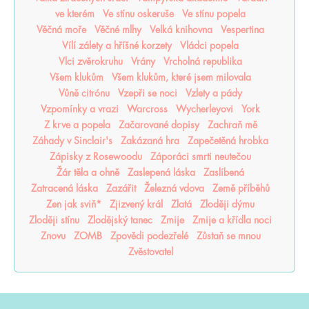
ve kterém
Ve stínu oskeruše
Ve stínu popela
Věčná moře
Věčné mlhy
Velká knihovna
Vespertina
Vílí zálety a hříšné korzety
Vládci popela
Vlci zvěrokruhu
Vrány
Vrcholná republika
Všem klukům
Všem klukům, které jsem milovala
Vůně citrónu
Vzepři se noci
Vzlety a pády
Vzpomínky a vrazi
Warcross
Wycherleyovi
York
Z krve a popela
Začarované dopisy
Zachraň mě
Záhady v Sinclair's
Zakázaná hra
Zapečetěná hrobka
Zápisky z Rosewoodu
Záporáci smrti neutečou
Žár těla a ohně
Zaslepená láska
Zaslíbená
Zatracená láska
Zazářit
Železná vdova
Země příběhů
Zen jak sviň*
Zjizvený král
Zlatá
Zloději dýmu
Zloději stínu
Zlodějský tanec
Zmije
Zmije a křídla noci
Znovu
ZOMB
Zpovědi podezřelé
Zůstaň se mnou
Zvěstovatel