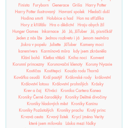
Finista
Furyborn
Generace
Griša
Harry Potter
Harry Potter ilustrovaný
Havraní spolek
Hledači duší
Hodina smrti
Holubice a had
Hon na střízlíka
Hory z křišťálu
Hra o dědictví
Hraju abych žil
Hunger Games
Inkarnace
Já
Já, JůTuber
Já, pisničkář
Jeden z nás lže
Jednou rozkvetu i já
Jenom nestvůra
Jiskra v popelu
Juliette
JůTuber
Kameny moci
karenrivers
Karmínová můra
kdy jsem zkrásněla
Klání bohů
Kletba vítězů
Kniha noci
Konvent
Korunní princezny
Korunovační klenoty
Koruny Nyaxie
Kostičas
Kostitepci
Kouzla rodu Thornů
Kovářka osudů
Král pastýř
Královské rody
království
Království lotosu
Království prohnilých
Krásky
Krev a čaj
Křiváci
Kronika Cartera Kanea
Kroniky Černé čarodějky
Kroniky Deštné divočiny
Kroniky hladových měst
Kroniky Kaninu
Kroniky Pozůstalých
Kroniky prachu
Krutý princ
Krvavá cesta
Krvavý lístek
Krycí jméno Verity
které jsem milovala
Láska mezi řádky