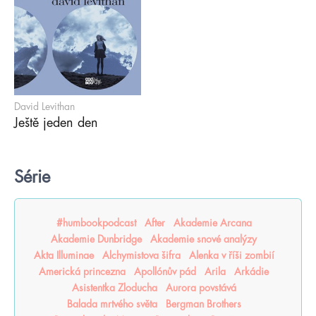
David Levithan
Ještě jeden den
Série
#humbookpodcast
After
Akademie Arcana
Akademie Dunbridge
Akademie snové analýzy
Akta Illuminae
Alchymistova šifra
Alenka v říši zombií
Americká princezna
Apollónův pád
Arila
Arkádie
Asistentka Zloducha
Aurora povstává
Balada mrtvého světa
Bergman Brothers