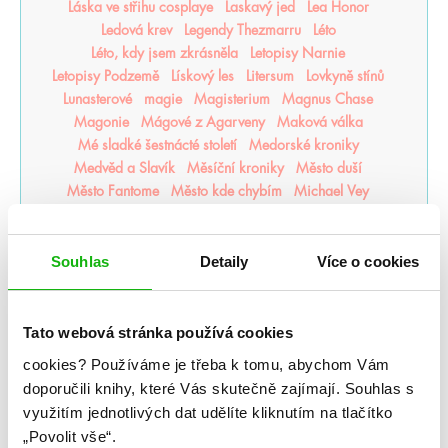
Láska ve střihu cosplaye
Laskavý jed
Lea Honor
Ledová krev
Legendy Thezmarru
Léto
Léto, kdy jsem zkrásněla
Letopisy Narnie
Letopisy Podzemě
Lískový les
Litersum
Lovkyně stínů
Lunasterové
magie
Magisterium
Magnus Chase
Magonie
Mágové z Agarveny
Maková válka
Mé sladké šestnácté století
Medorské kroniky
Medvěd a Slavík
Měsíční kroniky
Město duší
Město Fantome
Město kde chybím
Michael Vey
Milosrdná vrána
mistr romantiky
Monstra z Verity
Moře inkoustu a zlata
Moře nálezů a ztrát
Mráz
Mrazení
Muffin a čaj
Můj život s Walterovic kluky
Souhlas
Detaily
Více o cookies
Mycelium
Mýtonoši
Na kočičí svědomí
Národní opruzení
Naše zakázané vášně
Naslouchač
Nástroje smrti
něcosipřej
Nedej se
Nedotýkej se mě
Tato webová stránka používá cookies
Nejjasnější hvězdy
nejpo
Nejtemnější část lesa
cookies?
Používáme je třeba k tomu, abychom Vám
Někdo jako ty
Neřádi
Nespoutaný chaos
Never After
doporučili knihy, které Vás skutečně zajímají.
Souhlas s
Nevítaní
Nezdolná
Nikdynoc
Nikdyuš
Noční partie
využitím jednotlivých dat udělíte kliknutím na tlačítko
Nocte
Noví alchymisté
Nozaki
Nyxia
„Povolit vše“.
Odkaz dračích jezdců
Odkaz lidské mysli