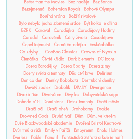
Better than the Movies
Bez naděje
Bez šance
Bezejmenná
Bohemian Royals
Bohové Olympu
Bouřná vrána
Božští rivalové
Bylo nebylo jedno zlomené srdce
Být holka je dřina
BZRK
Caraval
Čarodějka
Čarodějovy Hodiny
Čarodol
Čarověník
Čáry života
Časodějové
Čepel tajemství
Černá čarodějka
českáobálka
Co kdyby...
CooBoo Classics
Crowns of Nyaxia
Čtenářka
Čtvrté křídlo
Dark Elements
DC Icons
Dcera čarodějky
Dcera Sparty
Dcera zimy
Dcery světla a temnoty
Dědictví krve
Delirium
Den co den
Deníky Robokata
Destrukční deníky
Devátý spolek
Diabolik
DIMILY
Divergence
Divoká říše
Divotvůrce
Divý les
Dobyvatelská sága
Dohoda růží
Dominions
Dotek temnoty
Dračí město
Dračí oči
Dračí oheň
Drahokamy
Drakie
Drowned Gods
Druhá tvář
Dům
Dům, ve kterém
Duše Blackwoodské akademie
Dvoření Bristol Keatsové
Dvůr trnů a růží
Emily v Paříži
Empyreum
Enola Holmes
Everless
Fable
Fangirl
Fantastická zvířata a kde je najít