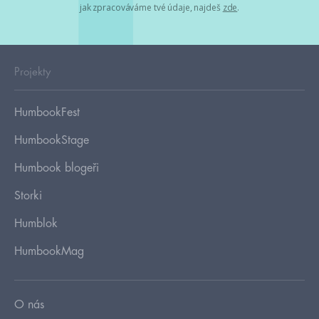
jak zpracováváme tvé údaje, najdeš
zde
.
Projekty
HumbookFest
HumbookStage
Humbook blogeři
Storki
Humblok
HumbookMag
O nás