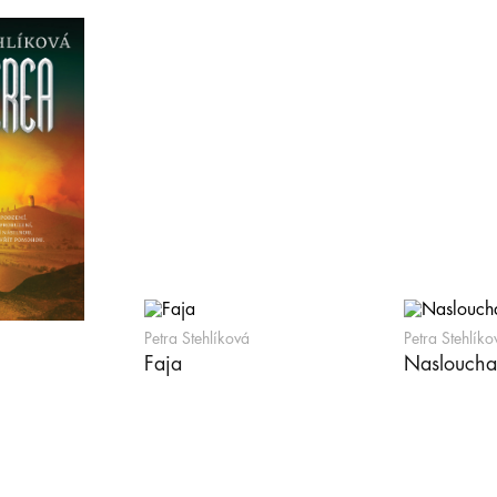
Petra Stehlíková
Petra Stehlíko
Faja
Nasloucha