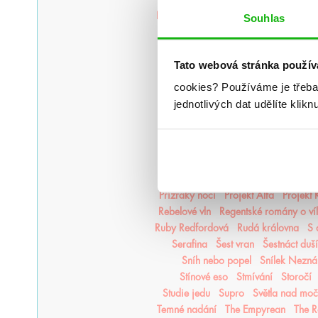
Legendy Thezmarru
Léto
Léto, kdy 
Souhlas
Magisterium
Magnus Chase
Mago
Měsíční kroniky
Město duší
Tato webová stránka použív
Moře inkoustu a zlata
Moře
Na kočičí svědomí
Národní o
cookies?
Používáme je třeba
Nejjasnější hvězdy
nejpo
Nejtemn
jednotlivých dat udělíte klikn
Nikdyuš
Noční partie
Nocte
Nov
Oheň a kov
Ohnivák
Oko za 
Pád zkázy a hněvu
Pamatuj na s
Plující svět
Pod štítem magie
Poušť v plamenech
Pozlacené
Přízraky noci
Projekt Alfa
Projekt
Rebelové vln
Regentské romány o ví
Ruby Redfordová
Rudá královna
S 
Serafina
Šest vran
Šestnáct duší
Sníh nebo popel
Snílek Nezn
Stínové eso
Stmívání
Storočí
Studie jedu
Supro
Světla nad mo
Temné nadání
The Empyrean
The R