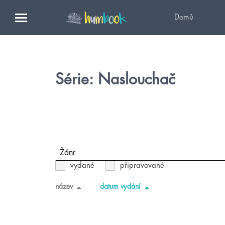
Domů
Série: Naslouchač
Žánr
vydané
připravované
název
datum vydání