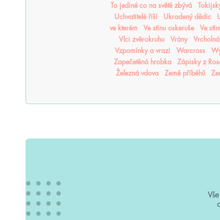
To jediné co na světě zbývá
Tokijsk
Uchvatitelé říší
Ukradený dědic
U
ve kterém
Ve stínu oskeruše
Ve stí
Vlci zvěrokruhu
Vrány
Vrcholná
Vzpomínky a vrazi
Warcross
Wy
Zapečetěná hrobka
Zápisky z Ro
Železná vdova
Země příběhů
Ze
Vše