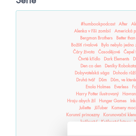
Série
#humbookpodcast
After
Ak
Alenka v říši zombií
Americká p
Bergman Brothers
Better tha
Božští rivalové
Bylo nebylo jedno
Čáry života
Časodějové
Čepel 
Čtvrté křídlo
Dark Elements
D
Den co den
Deníky Robokata
Dobyvatelská sága
Dohoda růží
Druhá tvář
Dům
Dům, ve kter
Enola Holmes
Everless
F
Harry Potter ilustrovaný
Havraní
Hraju abych žil
Hunger Games
In
Juliette
JůTuber
Kameny moc
Korunní princezny
Korunovační klen
království
Království lotosu
K
Kroniky Deštné divočiny
Kron
Krvavý lístek
Krycí jméno Verity