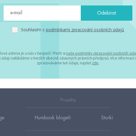
Souhlasím s
podmínkami zpracování osobních údajů
lová adresa je u nás v bezpečí. Přečti si
naše podmínky zpracování osobních úda
 údaji nakládáme v mezích obecně závazných právních předpisů. Více informací o
zpracováváme tvé údaje, najdeš
zde
.
Projekty
ge
Humbook blogeři
Storki