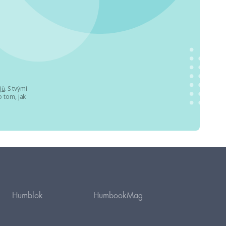
jů
. S tvými
 tom, jak
Humblok
HumbookMag