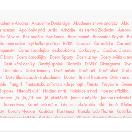
ademie Arcana
Akademie Dunbridge
Akademie snové analýzy
Akta I
rincezna
Apollónův pád
Arila
Arkádie
Asistentka Zloducha
Aurora 
n the Movies
Bez naděje
Bez šance
Bezejmenná
Bohemian Royals
Bo
 zlomené srdce
Být holka je dřina
BZRK
Caraval
Čarodějka
Čaroděj
tajemství
Černá čarodějka
českáobálka
Co kdyby...
CooBoo Classic
C Icons
Dcera čarodějky
Dcera Sparty
Dcera zimy
Dcery světla a te
Destrukční deníky
Devátý spolek
Diabolik
DIMILY
Divergence
Divo
Dominions
Dotek temnoty
Dračí město
Dračí oči
Dračí oheň
Drah
ém
Duše Blackwoodské akademie
Dvoření Bristol Keatsové
Dvůr trnů a 
able
Fangirl
Fantastická zvířata a kde je najít
Finista
Furyborn
Gene
 spolek
Hledači duší
Hodina smrti
Holubice a had
Hon na střízlíka
karnace
Já
Já, JůTuber
Já, pisničkář
Jeden z nás lže
Jednou rozkvetu i
i
karenrivers
Karmínová můra
kdy jsem zkrásněla
Klání bohů
Kletba
oty
Koruny Nyaxie
Kostičas
Kostitepci
Kouzla rodu Thornů
Kovářka
rálovství prohnilých
Krásky
Krev a čaj
Křiváci
Kronika Cartera Kan
iky hladových měst
Kroniky Kaninu
Kroniky Pozůstalých
Kroniky prac
které jsem milovala
Láska mezi řádky
Láska ve střihu cosplaye
Laska