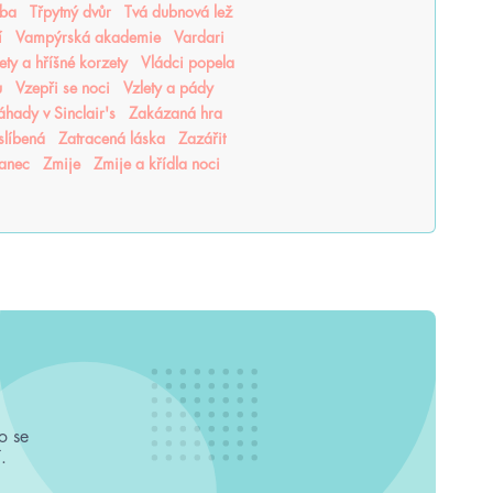
tba
Třpytný dvůr
Tvá dubnová lež
í
Vampýrská akademie
Vardari
lety a hříšné korzety
Vládci popela
u
Vzepři se noci
Vzlety a pády
áhady v Sinclair's
Zakázaná hra
slíbená
Zatracená láska
Zazářit
tanec
Zmije
Zmije a křídla noci
o se
.