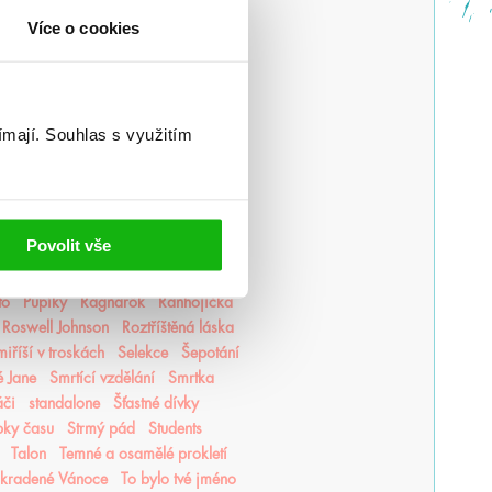
Lovkyně stínů
Lunasterové
magie
Více o cookies
edorské kroniky
Medvěd a Slavík
r romantiky
Monstra z Verity
luky
Mycelium
Mýtonoši
Nedej se
Nedotýkej se mě
ímají.
Souhlas s využitím
Nevítaní
Nezdolná
Nikdynoc
li
Odkaz Orďši
Ofélie Scaleová
Ostrovy bohů
Osud a plamen
Pěškopisy
Phobos
Píseň zimy
Povolit vše
ní Finestra
Poslední hodina
ncezna popela
Princové hříchů
to
Pupíky
Ragnarök
Ranhojička
Roswell Johnson
Roztříštěná láska
iříší v troskách
Selekce
Šepotání
é Jane
Smrtící vzdělání
Smrtka
áči
standalone
Šťastné dívky
pky času
Strmý pád
Students
Talon
Temné a osamělé prokletí
Ukradené Vánoce
To bylo tvé jméno