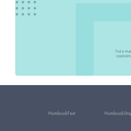
Tvá e-mai
osobními
HumbookFest
HumbookSta