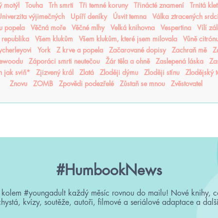
ý motýl
Touha
Trh smrti
Tři temné koruny
Třinácté znamení
Trnitá kle
niverzita výjimečných
Upíří deníky
Úsvit temna
Válka ztracených srdc
nu popela
Věčná moře
Věčné mlhy
Velká knihovna
Vespertina
Vílí zá
 republika
Všem klukům
Všem klukům, které jsem milovala
Vůně citrón
cherleyovi
York
Z krve a popela
Začarované dopisy
Zachraň mě
Z
sewoodu
Záporáci smrti neutečou
Žár těla a ohně
Zaslepená láska
Za
n jak sviň*
Zjizvený král
Zlatá
Zloději dýmu
Zloději stínu
Zlodějský 
Znovu
ZOMB
Zpovědi podezřelé
Zůstaň se mnou
Zvěstovatel
#HumbookNews
 kolem #youngadult každý měsíc rovnou do mailu! Nové knihy, c
chystá, kvízy, soutěže, autoři, filmové a seriálové adaptace a další