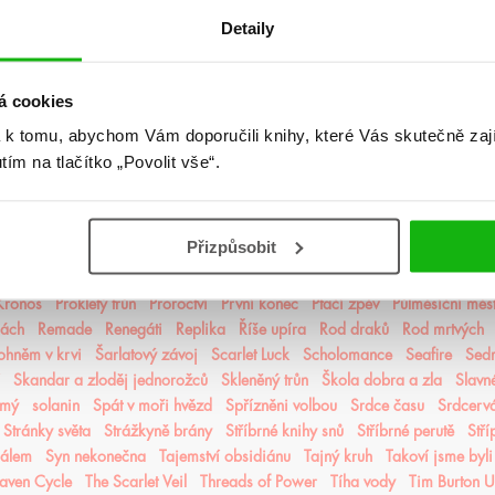
jsem zkrásněla
Letopisy Narnie
Letopisy Podzemě
Lískový les
Litersum
Detaily
nie
Mágové z Agarveny
Maková válka
Mé sladké šestnácté století
M
Město Fantome
Město kde chybím
Michael Vey
Milosrdná vrána
mist
á cookies
 nálezů a ztrát
Mráz
Mrazení
Muffin a čaj
Můj život s Walterovic k
pruzení
Naše zakázané vášně
Naslouchač
Nástroje smrti
něcosipřej
 k tomu, abychom Vám doporučili knihy, které Vás skutečně zaj
ější část lesa
Někdo jako ty
Neřádi
Nespoutaný chaos
Never After
utím na tlačítko „Povolit vše“.
í alchymisté
Nozaki
Nyxia
Odkaz dračích jezdců
Odkaz lidské mys
oko
olaskutunejde
Once Upon a Broken Heart
Opačno
Ostrov živlů
mrt
Panovo znamení
Panův tajemný odkaz
Pasažérka
Percy Jackson
Přizpůsobit
pomaláromantika
Pomněnka
Pomsta & rozbřesk
Popel a duše
Posled
Pozorovatelka
Prázdné sliby
Příběh magie
Příběhy z nového světa
Pri
 Kronos
Prokletý trůn
Proroctví
První konec
Ptačí zpěv
Půlměsíční měs
lách
Remade
Renegáti
Replika
Říše upíra
Rod draků
Rod mrtvých
ohněm v krvi
Šarlatový závoj
Scarlet Luck
Scholomance
Seafire
Sedm
Skandar a zloděj jednorožců
Skleněný trůn
Škola dobra a zla
Slavn
ámý
solanin
Spát v moři hvězd
Spřízněni volbou
Srdce času
Srdcerv
Stránky světa
Strážkyně brány
Stříbrné knihy snů
Stříbrné perutě
Stří
čálem
Syn nekonečna
Tajemství obsidiánu
Tajný kruh
Takoví jsme byli
aven Cycle
The Scarlet Veil
Threads of Power
Tíha vody
Tim Burton 