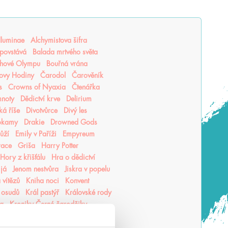
lluminae
Alchymistova šifra
povstává
Balada mrtvého světa
hové Olympu
Bouřná vrána
ovy Hodiny
Čarodol
Čarověník
s
Crowns of Nyaxia
Čtenářka
mnoty
Dědictví krve
Delirium
ká říše
Divotvůrce
Divý les
okamy
Drakie
Drowned Gods
růží
Emily v Paříži
Empyreum
race
Griša
Harry Potter
Hory z křišťálu
Hra o dědictví
 já
Jenom nestvůra
Jiskra v popelu
 vítězů
Kniha noci
Konvent
 osudů
Král pastýř
Královské rody
ea
Kroniky Černé čarodějky
hu
Krutý princ
Krvavá cesta
vý jed
Lea Honor
Ledová krev