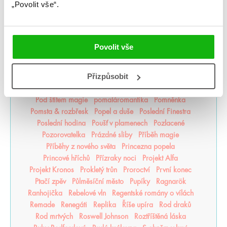
„Povolit vše“.
Nocte
Noví alchymisté
Nozaki
Nyxia
Odkaz dračích jezdců
Odkaz lidské mysli
Odkaz Orďši
Ofélie Scaleová
Oheň a kov
Ohnivák
Oko za oko
olaskutunejde
Once Upon a Broken Heart
Povolit vše
Opačno
Ostrov živlů
Ostrovy bohů
Osud a plamen
Pád zkázy a hněvu
Pamatuj na smrt
Panovo znamení
Přizpůsobit
Panův tajemný odkaz
Pasažérka
Percy Jackson
Pěškopisy
Phobos
Píseň zimy
Plující svět
Pod štítem magie
pomaláromantika
Pomněnka
Pomsta & rozbřesk
Popel a duše
Poslední Finestra
Poslední hodina
Poušť v plamenech
Pozlacené
Pozorovatelka
Prázdné sliby
Příběh magie
Příběhy z nového světa
Princezna popela
Princové hříchů
Přízraky noci
Projekt Alfa
Projekt Kronos
Prokletý trůn
Proroctví
První konec
Ptačí zpěv
Půlměsíční město
Pupíky
Ragnarök
Ranhojička
Rebelové vln
Regentské romány o vílách
Remade
Renegáti
Replika
Říše upíra
Rod draků
Rod mrtvých
Roswell Johnson
Roztříštěná láska