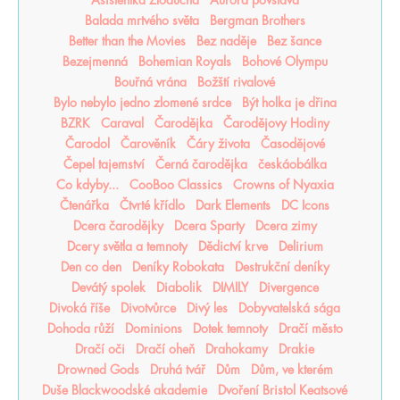
Balada mrtvého světa
Bergman Brothers
Better than the Movies
Bez naděje
Bez šance
Bezejmenná
Bohemian Royals
Bohové Olympu
Bouřná vrána
Božští rivalové
Bylo nebylo jedno zlomené srdce
Být holka je dřina
BZRK
Caraval
Čarodějka
Čarodějovy Hodiny
Čarodol
Čarověník
Čáry života
Časodějové
Čepel tajemství
Černá čarodějka
českáobálka
Co kdyby...
CooBoo Classics
Crowns of Nyaxia
Čtenářka
Čtvrté křídlo
Dark Elements
DC Icons
Dcera čarodějky
Dcera Sparty
Dcera zimy
Dcery světla a temnoty
Dědictví krve
Delirium
Den co den
Deníky Robokata
Destrukční deníky
Devátý spolek
Diabolik
DIMILY
Divergence
Divoká říše
Divotvůrce
Divý les
Dobyvatelská sága
Dohoda růží
Dominions
Dotek temnoty
Dračí město
Dračí oči
Dračí oheň
Drahokamy
Drakie
Drowned Gods
Druhá tvář
Dům
Dům, ve kterém
Duše Blackwoodské akademie
Dvoření Bristol Keatsové