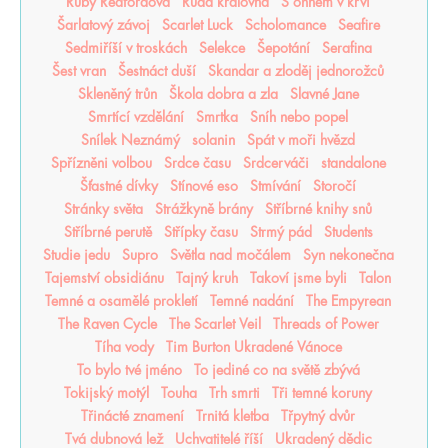
Ruby Redfordová
Rudá královna
S ohněm v krvi
Šarlatový závoj
Scarlet Luck
Scholomance
Seafire
Sedmiříší v troskách
Selekce
Šepotání
Serafina
Šest vran
Šestnáct duší
Skandar a zloděj jednorožců
Skleněný trůn
Škola dobra a zla
Slavné Jane
Smrtící vzdělání
Smrtka
Sníh nebo popel
Snílek Neznámý
solanin
Spát v moři hvězd
Spřízněni volbou
Srdce času
Srdcerváči
standalone
Šťastné dívky
Stínové eso
Stmívání
Storočí
Stránky světa
Strážkyně brány
Stříbrné knihy snů
Stříbrné perutě
Střípky času
Strmý pád
Students
Studie jedu
Supro
Světla nad močálem
Syn nekonečna
Tajemství obsidiánu
Tajný kruh
Takoví jsme byli
Talon
Temné a osamělé prokletí
Temné nadání
The Empyrean
The Raven Cycle
The Scarlet Veil
Threads of Power
Tíha vody
Tim Burton Ukradené Vánoce
To bylo tvé jméno
To jediné co na světě zbývá
Tokijský motýl
Touha
Trh smrti
Tři temné koruny
Třinácté znamení
Trnitá kletba
Třpytný dvůr
Tvá dubnová lež
Uchvatitelé říší
Ukradený dědic