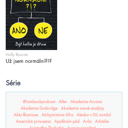
Holly Bourne
Už jsem normální?!?
Série
#humbookpodcast
After
Akademie Arcana
Akademie Dunbridge
Akademie snové analýzy
Akta Illuminae
Alchymistova šifra
Alenka v říši zombií
Americká princezna
Apollónův pád
Arila
Arkádie
Asistentka Zloducha
Aurora povstává