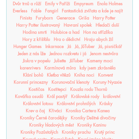
Dvůr trnů a růží
Emily v Paříži
Empyreum
Enola Holmes
Everless
Fable
Fangirl
Fantastická zvířata a kde je najít
Finista
Furyborn
Generace
Griša
Harry Potter
Harry Potter ilustrovaný
Havraní spolek
Hledači duší
Hodina smrti
Holubice a had
Hon na střízlíka
Hory z křišťálu
Hra o dědictví
Hraju abych žil
Hunger Games
Inkarnace
Já
Já, JůTuber
Já, pisničkář
Jeden z nás lže
Jednou rozkvetu i já
Jenom nestvůra
Jiskra v popelu
Juliette
JůTuber
Kameny moci
karenrivers
Karmínová můra
kdy jsem zkrásněla
Klání bohů
Kletba vítězů
Kniha noci
Konvent
Korunní princezny
Korunovační klenoty
Koruny Nyaxie
Kostičas
Kostitepci
Kouzla rodu Thornů
Kovářka osudů
Král pastýř
Královské rody
království
Království lotosu
Království prohnilých
Krásky
Krev a čaj
Křiváci
Kronika Cartera Kanea
Kroniky Černé čarodějky
Kroniky Deštné divočiny
Kroniky hladových měst
Kroniky Kaninu
Kroniky Pozůstalých
Kroniky prachu
Krutý princ