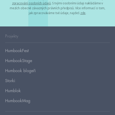
zpracování osobních údajů
. S tvými osobními údaji nakládáme v
mezích obecně závazných právních předpisů. Více informací o tom,
jak zpracováváme tvé údaje, najdeš
zde
.
Projekty
HumbookFest
HumbookStage
Humbook blogeři
Storki
Humblok
HumbookMag