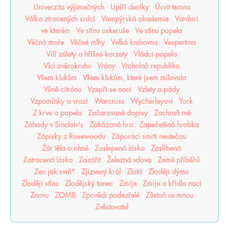
Univerzita výjimečných
Upíří deníky
Úsvit temna
Válka ztracených srdcí
Vampýrská akademie
Vardari
ve kterém
Ve stínu oskeruše
Ve stínu popela
Věčná moře
Věčné mlhy
Velká knihovna
Vespertina
Vílí zálety a hříšné korzety
Vládci popela
Vlci zvěrokruhu
Vrány
Vrcholná republika
Všem klukům
Všem klukům, které jsem milovala
Vůně citrónu
Vzepři se noci
Vzlety a pády
Vzpomínky a vrazi
Warcross
Wycherleyovi
York
Z krve a popela
Začarované dopisy
Zachraň mě
Záhady v Sinclair's
Zakázaná hra
Zapečetěná hrobka
Zápisky z Rosewoodu
Záporáci smrti neutečou
Žár těla a ohně
Zaslepená láska
Zaslíbená
Zatracená láska
Zazářit
Železná vdova
Země příběhů
Zen jak sviň*
Zjizvený král
Zlatá
Zloději dýmu
Zloději stínu
Zlodějský tanec
Zmije
Zmije a křídla noci
Znovu
ZOMB
Zpovědi podezřelé
Zůstaň se mnou
Zvěstovatel