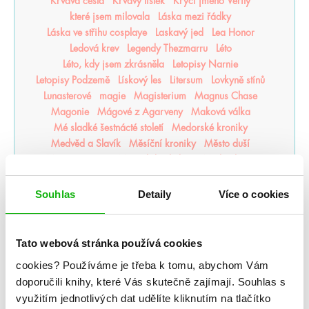
Krvavá cesta
Krvavý lístek
Krycí jméno Verity
které jsem milovala
Láska mezi řádky
Láska ve střihu cosplaye
Laskavý jed
Lea Honor
Ledová krev
Legendy Thezmarru
Léto
Léto, kdy jsem zkrásněla
Letopisy Narnie
Letopisy Podzemě
Lískový les
Litersum
Lovkyně stínů
Lunasterové
magie
Magisterium
Magnus Chase
Magonie
Mágové z Agarveny
Maková válka
Mé sladké šestnácté století
Medorské kroniky
Medvěd a Slavík
Měsíční kroniky
Město duší
Město Fantome
Město kde chybím
Michael Vey
Milosrdná vrána
mistr romantiky
Monstra z Verity
Moře inkoustu a zlata
Moře nálezů a ztrát
Mráz
Souhlas
Detaily
Více o cookies
Mrazení
Muffin a čaj
Můj život s Walterovic kluky
Mycelium
Mýtonoši
Na kočičí svědomí
Národní opruzení
Naše zakázané vášně
Naslouchač
Tato webová stránka používá cookies
Nástroje smrti
něcosipřej
Nedej se
Nedotýkej se mě
cookies?
Používáme je třeba k tomu, abychom Vám
Nejjasnější hvězdy
nejpo
Nejtemnější část lesa
doporučili knihy, které Vás skutečně zajímají.
Souhlas s
Někdo jako ty
Neřádi
Nespoutaný chaos
Never After
využitím jednotlivých dat udělíte kliknutím na tlačítko
Nevítaní
Nezdolná
Nikdynoc
Nikdyuš
Noční partie