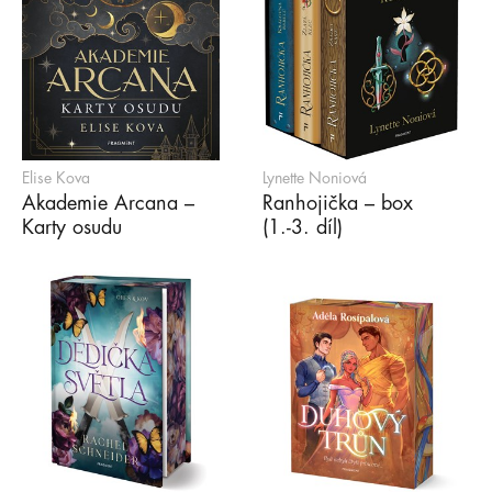
Elise Kova
Lynette Noniová
Akademie Arcana –
Ranhojička – box
Karty osudu
(1.-3. díl)