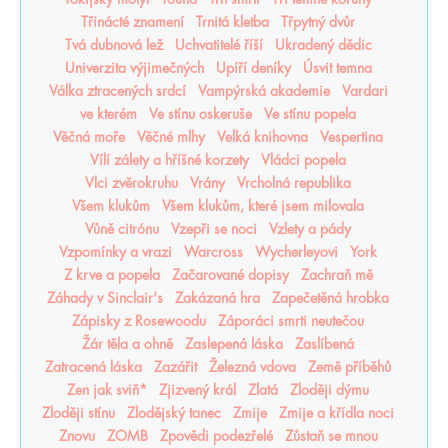
Třinácté znamení
Trnitá kletba
Třpytný dvůr
Tvá dubnová lež
Uchvatitelé říší
Ukradený dědic
Univerzita výjimečných
Upíří deníky
Úsvit temna
Válka ztracených srdcí
Vampýrská akademie
Vardari
ve kterém
Ve stínu oskeruše
Ve stínu popela
Věčná moře
Věčné mlhy
Velká knihovna
Vespertina
Vílí zálety a hříšné korzety
Vládci popela
Vlci zvěrokruhu
Vrány
Vrcholná republika
Všem klukům
Všem klukům, které jsem milovala
Vůně citrónu
Vzepři se noci
Vzlety a pády
Vzpomínky a vrazi
Warcross
Wycherleyovi
York
Z krve a popela
Začarované dopisy
Zachraň mě
Záhady v Sinclair's
Zakázaná hra
Zapečetěná hrobka
Zápisky z Rosewoodu
Záporáci smrti neutečou
Žár těla a ohně
Zaslepená láska
Zaslíbená
Zatracená láska
Zazářit
Železná vdova
Země příběhů
Zen jak sviň*
Zjizvený král
Zlatá
Zloději dýmu
Zloději stínu
Zlodějský tanec
Zmije
Zmije a křídla noci
Znovu
ZOMB
Zpovědi podezřelé
Zůstaň se mnou