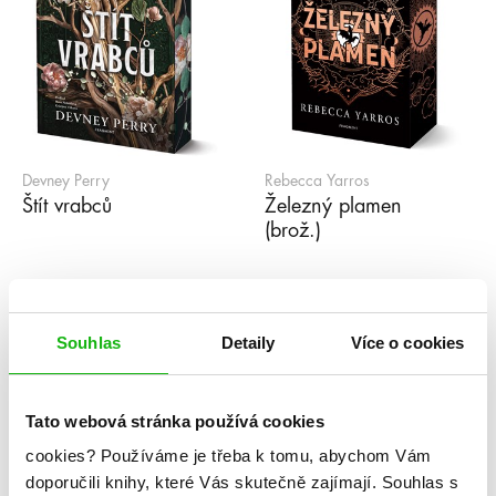
Devney Perry
Rebecca Yarros
Štít vrabců
Železný plamen
(brož.)
1
2
3
4
5
...
99
»
Souhlas
Detaily
Více o cookies
Série
Tato webová stránka používá cookies
cookies?
Používáme je třeba k tomu, abychom Vám
#humbookpodcast
After
Akademie Arcana
Akademie Dunbridge
Akademie snové analýzy
doporučili knihy, které Vás skutečně zajímají.
Souhlas s