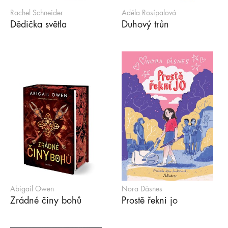
Rachel Schneider
Adéla Rosípalová
Dědička světla
Duhový trůn
Abigail Owen
Nora Dåsnes
Zrádné činy bohů
Prostě řekni jo