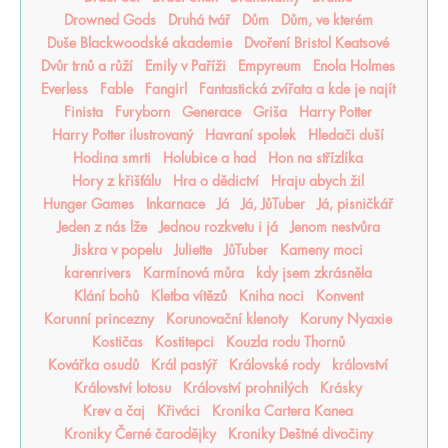
Drowned Gods
Druhá tvář
Dům
Dům, ve kterém
Duše Blackwoodské akademie
Dvoření Bristol Keatsové
Dvůr trnů a růží
Emily v Paříži
Empyreum
Enola Holmes
Everless
Fable
Fangirl
Fantastická zvířata a kde je najít
Finista
Furyborn
Generace
Griša
Harry Potter
Harry Potter ilustrovaný
Havraní spolek
Hledači duší
Hodina smrti
Holubice a had
Hon na střízlíka
Hory z křišťálu
Hra o dědictví
Hraju abych žil
Hunger Games
Inkarnace
Já
Já, JůTuber
Já, pisničkář
Jeden z nás lže
Jednou rozkvetu i já
Jenom nestvůra
Jiskra v popelu
Juliette
JůTuber
Kameny moci
karenrivers
Karmínová můra
kdy jsem zkrásněla
Klání bohů
Kletba vítězů
Kniha noci
Konvent
Korunní princezny
Korunovační klenoty
Koruny Nyaxie
Kostičas
Kostitepci
Kouzla rodu Thornů
Kovářka osudů
Král pastýř
Královské rody
království
Království lotosu
Království prohnilých
Krásky
Krev a čaj
Křiváci
Kronika Cartera Kanea
Kroniky Černé čarodějky
Kroniky Deštné divočiny