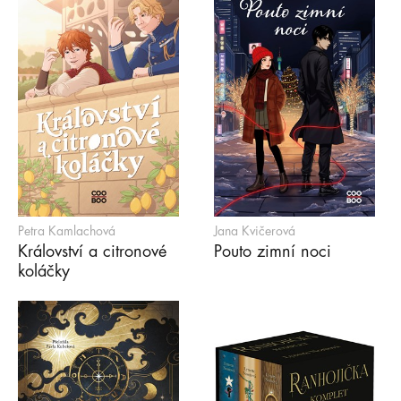
Petra Kamlachová
Jana Kvičerová
Království a citronové
Pouto zimní noci
koláčky