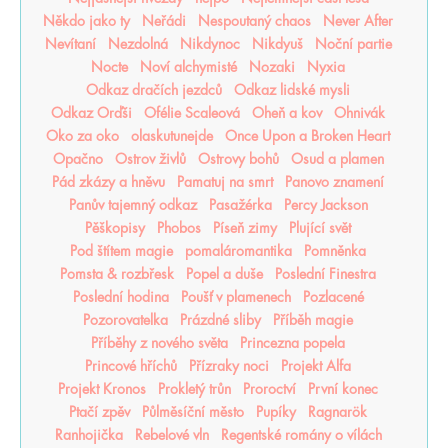
Někdo jako ty
Neřádi
Nespoutaný chaos
Never After
Nevítaní
Nezdolná
Nikdynoc
Nikdyuš
Noční partie
Nocte
Noví alchymisté
Nozaki
Nyxia
Odkaz dračích jezdců
Odkaz lidské mysli
Odkaz Orďši
Ofélie Scaleová
Oheň a kov
Ohnivák
Oko za oko
olaskutunejde
Once Upon a Broken Heart
Opačno
Ostrov živlů
Ostrovy bohů
Osud a plamen
Pád zkázy a hněvu
Pamatuj na smrt
Panovo znamení
Panův tajemný odkaz
Pasažérka
Percy Jackson
Pěškopisy
Phobos
Píseň zimy
Plující svět
Pod štítem magie
pomaláromantika
Pomněnka
Pomsta & rozbřesk
Popel a duše
Poslední Finestra
Poslední hodina
Poušť v plamenech
Pozlacené
Pozorovatelka
Prázdné sliby
Příběh magie
Příběhy z nového světa
Princezna popela
Princové hříchů
Přízraky noci
Projekt Alfa
Projekt Kronos
Prokletý trůn
Proroctví
První konec
Ptačí zpěv
Půlměsíční město
Pupíky
Ragnarök
Ranhojička
Rebelové vln
Regentské romány o vílách