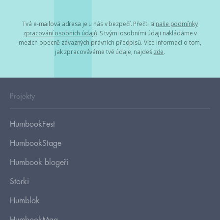
Tvá e-mailová adresa je u nás v bezpečí. Přečti si
naše podmínky
zpracování osobních údajů
. S tvými osobními údaji nakládáme v
mezích obecně závazných právních předpisů. Více informací o tom,
jak zpracováváme tvé údaje, najdeš
zde
.
Projekty
HumbookFest
HumbookStage
Humbook blogeři
Storki
Humblok