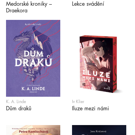
Medorské kroniky –
Lekce svádění
Draekora
K. A. Linde
Iv Klier
Dům draků
Iluze mezi námi