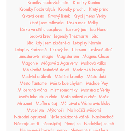
Kroniky hladových měst
Kroniky Kaninu
Kroniky Pozůstalých
Kroniky prachu
Krutý princ
Krvavá cesta
Krvavý lístek
Krycí jméno Verity
které jsem milovala
Láska mezi řádky
Láska ve střihu cosplaye
Laskavý jed
Lea Honor
Ledová krev
Legendy Thezmarru
Léto
Léto, kdy jsem zkrásněla
Letopisy Narnie
Letopisy Podzemě
Lískový les
Litersum
Lovkyně stínů
Lunasterové
magie
Magisterium
Magnus Chase
Magonie
Mágové z Agarveny
Maková válka
Mé sladké šestnácté století
Medorské kroniky
Medvěd a Slavík
Měsíční kroniky
Město duší
Město Fantome
Město kde chybím
Michael Vey
Milosrdná vrána
mistr romantiky
Monstra z Verity
Moře inkoustu a zlata
Moře nálezů a ztrát
Mráz
Mrazení
Muffin a čaj
Můj život s Walterovic kluky
Mycelium
Mýtonoši
Na kočičí svědomí
Národní opruzení
Naše zakázané vášně
Naslouchač
Nástroje smrti
něcosipřej
Nedej se
Nedotýkej se mě
Nejjasnější hvězdy
nejpo
Nejtemnější část lesa