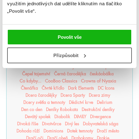
Akta Illuminae
Alchymistova šifra
Alenka v říši zombií
využitím jednotlivých dat udělíte kliknutím na tlačítko
Americká princezna
Apollónův pád
Arila
Arkádie
„Povolit vše“.
Asistentka Zloducha
Aurora povstává
Balada mrtvého světa
Bergman Brothers
Better than the Movies
Bez naděje
Bez šance
Povolit vše
Bezejmenná
Bohemian Royals
Bohové Olympu
Bouřná vrána
Božští rivalové
Bylo nebylo jedno zlomené srdce
Být holka je dřina
Přizpůsobit
BZRK
Caraval
Čarodějka
Čarodějovy Hodiny
Čarodol
Čarověník
Čáry života
Časodějové
Čepel tajemství
Černá čarodějka
českáobálka
Co kdyby...
CooBoo Classics
Crowns of Nyaxia
Čtenářka
Čtvrté křídlo
Dark Elements
DC Icons
Dcera čarodějky
Dcera Sparty
Dcera zimy
Dcery světla a temnoty
Dědictví krve
Delirium
Den co den
Deníky Robokata
Destrukční deníky
Devátý spolek
Diabolik
DIMILY
Divergence
Divoká říše
Divotvůrce
Divý les
Dobyvatelská sága
Dohoda růží
Dominions
Dotek temnoty
Dračí město
Dračí oči
Dračí oheň
Drahokamy
Drakie