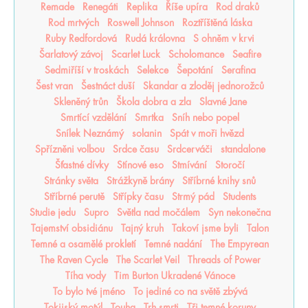
Remade
Renegáti
Replika
Říše upíra
Rod draků
Rod mrtvých
Roswell Johnson
Roztříštěná láska
Ruby Redfordová
Rudá královna
S ohněm v krvi
Šarlatový závoj
Scarlet Luck
Scholomance
Seafire
Sedmiříší v troskách
Selekce
Šepotání
Serafina
Šest vran
Šestnáct duší
Skandar a zloděj jednorožců
Skleněný trůn
Škola dobra a zla
Slavné Jane
Smrtící vzdělání
Smrtka
Sníh nebo popel
Snílek Neznámý
solanin
Spát v moři hvězd
Spřízněni volbou
Srdce času
Srdcerváči
standalone
Šťastné dívky
Stínové eso
Stmívání
Storočí
Stránky světa
Strážkyně brány
Stříbrné knihy snů
Stříbrné perutě
Střípky času
Strmý pád
Students
Studie jedu
Supro
Světla nad močálem
Syn nekonečna
Tajemství obsidiánu
Tajný kruh
Takoví jsme byli
Talon
Temné a osamělé prokletí
Temné nadání
The Empyrean
The Raven Cycle
The Scarlet Veil
Threads of Power
Tíha vody
Tim Burton Ukradené Vánoce
To bylo tvé jméno
To jediné co na světě zbývá
Tokijský motýl
Touha
Trh smrti
Tři temné koruny