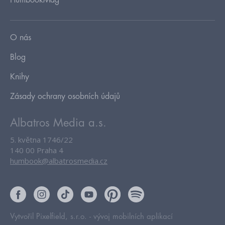
HumbookMag
O nás
Blog
Knihy
Zásady ochrany osobních údajů
Albatros Media a.s.
5. května 1746/22
140 00 Praha 4
humbook@albatrosmedia.cz
Vytvořil Pixelfield, s.r.o. -
vývoj mobilních aplikací