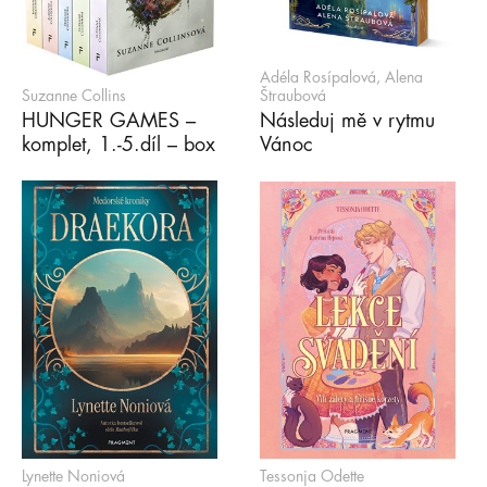
Adéla Rosípalová, Alena
Suzanne Collins
Štraubová
HUNGER GAMES –
Následuj mě v rytmu
komplet, 1.-5.díl – box
Vánoc
Lynette Noniová
Tessonja Odette