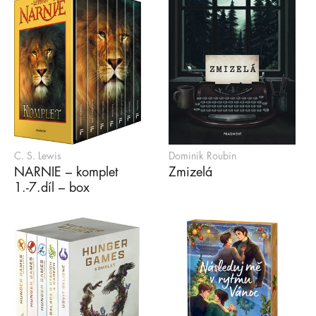
C. S. Lewis
Dominik Roubin
NARNIE – komplet
Zmizelá
1.-7.díl – box