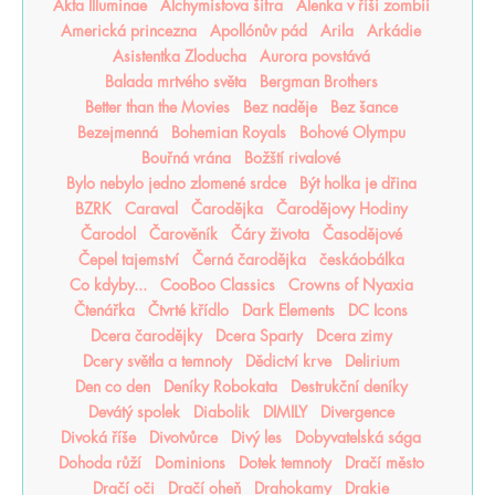
Akta Illuminae
Alchymistova šifra
Alenka v říši zombií
Americká princezna
Apollónův pád
Arila
Arkádie
Asistentka Zloducha
Aurora povstává
Balada mrtvého světa
Bergman Brothers
Better than the Movies
Bez naděje
Bez šance
Bezejmenná
Bohemian Royals
Bohové Olympu
Bouřná vrána
Božští rivalové
Bylo nebylo jedno zlomené srdce
Být holka je dřina
BZRK
Caraval
Čarodějka
Čarodějovy Hodiny
Čarodol
Čarověník
Čáry života
Časodějové
Čepel tajemství
Černá čarodějka
českáobálka
Co kdyby...
CooBoo Classics
Crowns of Nyaxia
Čtenářka
Čtvrté křídlo
Dark Elements
DC Icons
Dcera čarodějky
Dcera Sparty
Dcera zimy
Dcery světla a temnoty
Dědictví krve
Delirium
Den co den
Deníky Robokata
Destrukční deníky
Devátý spolek
Diabolik
DIMILY
Divergence
Divoká říše
Divotvůrce
Divý les
Dobyvatelská sága
Dohoda růží
Dominions
Dotek temnoty
Dračí město
Dračí oči
Dračí oheň
Drahokamy
Drakie