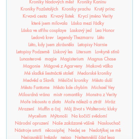
Kroniky hladových měst
Kroniky Kaninu
Kroniky Pozůstalých
Kroniky prachu
Krutý princ
Krvavá cesta
Krvavý lístek
Krycí jméno Verity
které jsem milovala
Láska mezi řádky
Láska ve střihu cosplaye
Laskavý jed
Lea Honor
Ledová krev
Legendy Thezmarru
Léto
Léto, kdy jsem zkrásněla
Letopisy Narnie
Letopisy Podzemě
Lískový les
Litersum
Lovkyně stínů
Lunasterové
magie
Magisterium
Magnus Chase
Magonie
Mágové z Agarveny
Maková válka
Mé sladké šestnácté století
Medorské kroniky
Medvěd a Slavík
Měsíční kroniky
Město duší
Město Fantome
Město kde chybím
Michael Vey
Milosrdná vrána
mistr romantiky
Monstra z Verity
Moře inkoustu a zlata
Moře nálezů a ztrát
Mráz
Mrazení
Muffin a čaj
Můj život s Walterovic kluky
Mycelium
Mýtonoši
Na kočičí svědomí
Národní opruzení
Naše zakázané vášně
Naslouchač
Nástroje smrti
něcosipřej
Nedej se
Nedotýkej se mě
Nejjasnější hvězdy
nejpo
Nejtemnější část lesa