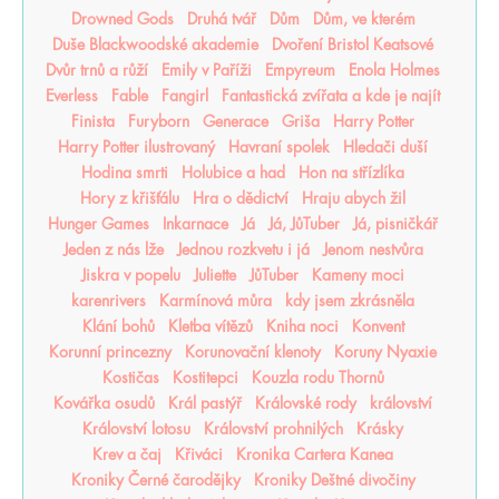
Drowned Gods
Druhá tvář
Dům
Dům, ve kterém
Duše Blackwoodské akademie
Dvoření Bristol Keatsové
Dvůr trnů a růží
Emily v Paříži
Empyreum
Enola Holmes
Everless
Fable
Fangirl
Fantastická zvířata a kde je najít
Finista
Furyborn
Generace
Griša
Harry Potter
Harry Potter ilustrovaný
Havraní spolek
Hledači duší
Hodina smrti
Holubice a had
Hon na střízlíka
Hory z křišťálu
Hra o dědictví
Hraju abych žil
Hunger Games
Inkarnace
Já
Já, JůTuber
Já, pisničkář
Jeden z nás lže
Jednou rozkvetu i já
Jenom nestvůra
Jiskra v popelu
Juliette
JůTuber
Kameny moci
karenrivers
Karmínová můra
kdy jsem zkrásněla
Klání bohů
Kletba vítězů
Kniha noci
Konvent
Korunní princezny
Korunovační klenoty
Koruny Nyaxie
Kostičas
Kostitepci
Kouzla rodu Thornů
Kovářka osudů
Král pastýř
Královské rody
království
Království lotosu
Království prohnilých
Krásky
Krev a čaj
Křiváci
Kronika Cartera Kanea
Kroniky Černé čarodějky
Kroniky Deštné divočiny