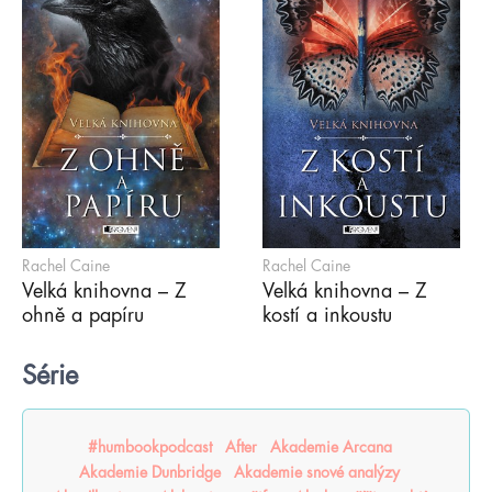
Rachel Caine
Rachel Caine
Velká knihovna – Z
Velká knihovna – Z
ohně a papíru
kostí a inkoustu
Série
#humbookpodcast
After
Akademie Arcana
Akademie Dunbridge
Akademie snové analýzy