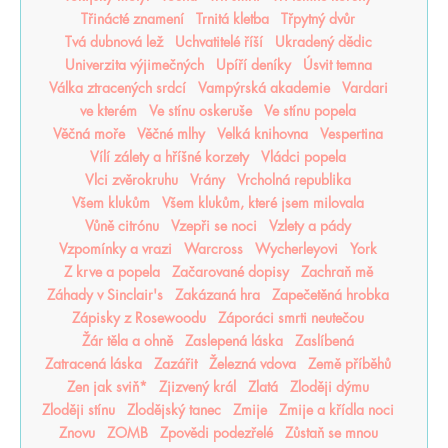
Třinácté znamení
Trnitá kletba
Třpytný dvůr
Tvá dubnová lež
Uchvatitelé říší
Ukradený dědic
Univerzita výjimečných
Upíří deníky
Úsvit temna
Válka ztracených srdcí
Vampýrská akademie
Vardari
ve kterém
Ve stínu oskeruše
Ve stínu popela
Věčná moře
Věčné mlhy
Velká knihovna
Vespertina
Vílí zálety a hříšné korzety
Vládci popela
Vlci zvěrokruhu
Vrány
Vrcholná republika
Všem klukům
Všem klukům, které jsem milovala
Vůně citrónu
Vzepři se noci
Vzlety a pády
Vzpomínky a vrazi
Warcross
Wycherleyovi
York
Z krve a popela
Začarované dopisy
Zachraň mě
Záhady v Sinclair's
Zakázaná hra
Zapečetěná hrobka
Zápisky z Rosewoodu
Záporáci smrti neutečou
Žár těla a ohně
Zaslepená láska
Zaslíbená
Zatracená láska
Zazářit
Železná vdova
Země příběhů
Zen jak sviň*
Zjizvený král
Zlatá
Zloději dýmu
Zloději stínu
Zlodějský tanec
Zmije
Zmije a křídla noci
Znovu
ZOMB
Zpovědi podezřelé
Zůstaň se mnou