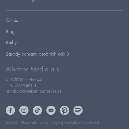
O nás
Blog
Knihy
Zásady ochrany osobních údajů
Albatros Media a.s.
5. května 1746/22
140 00 Praha 4
humbook@albatrosmedia.cz
Vytvořil Pixelfield, s.r.o. -
vývoj mobilních aplikací