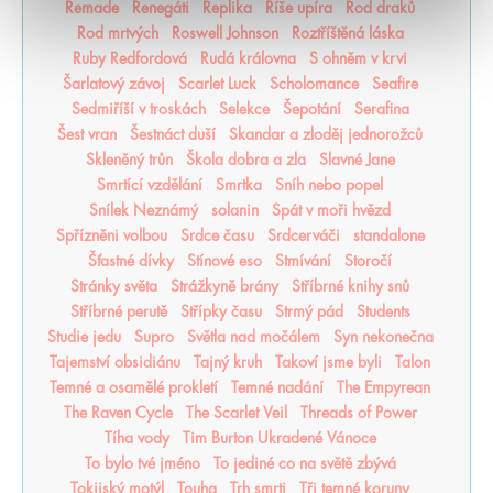
Remade
Renegáti
Replika
Říše upíra
Rod draků
Rod mrtvých
Roswell Johnson
Roztříštěná láska
Ruby Redfordová
Rudá královna
S ohněm v krvi
Šarlatový závoj
Scarlet Luck
Scholomance
Seafire
Sedmiříší v troskách
Selekce
Šepotání
Serafina
Šest vran
Šestnáct duší
Skandar a zloděj jednorožců
Skleněný trůn
Škola dobra a zla
Slavné Jane
Smrtící vzdělání
Smrtka
Sníh nebo popel
Snílek Neznámý
solanin
Spát v moři hvězd
Spřízněni volbou
Srdce času
Srdcerváči
standalone
Šťastné dívky
Stínové eso
Stmívání
Storočí
Stránky světa
Strážkyně brány
Stříbrné knihy snů
Stříbrné perutě
Střípky času
Strmý pád
Students
Studie jedu
Supro
Světla nad močálem
Syn nekonečna
Tajemství obsidiánu
Tajný kruh
Takoví jsme byli
Talon
Temné a osamělé prokletí
Temné nadání
The Empyrean
The Raven Cycle
The Scarlet Veil
Threads of Power
Tíha vody
Tim Burton Ukradené Vánoce
To bylo tvé jméno
To jediné co na světě zbývá
Tokijský motýl
Touha
Trh smrti
Tři temné koruny