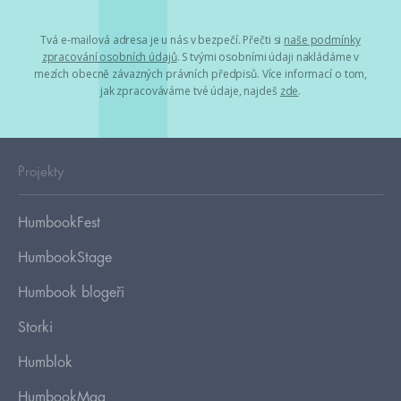
Tvá e-mailová adresa je u nás v bezpečí. Přečti si
naše podmínky
zpracování osobních údajů
. S tvými osobními údaji nakládáme v
mezích obecně závazných právních předpisů. Více informací o tom,
jak zpracováváme tvé údaje, najdeš
zde
.
Projekty
HumbookFest
HumbookStage
Humbook blogeři
Storki
Humblok
HumbookMag