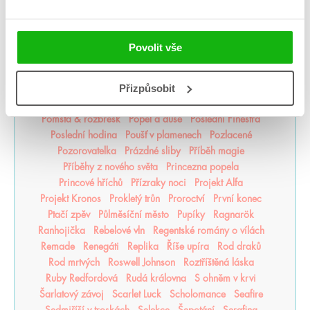
Odkaz Orďši
Ofélie Scaleová
Oheň a kov
Ohnivák
Oko za oko
olaskutunejde
Once Upon a Broken Heart
Opačno
Ostrov živlů
Ostrovy bohů
Osud a plamen
Povolit vše
Pád zkázy a hněvu
Pamatuj na smrt
Panovo znamení
Panův tajemný odkaz
Pasažérka
Percy Jackson
Přizpůsobit
Pěškopisy
Phobos
Píseň zimy
Plující svět
Pod štítem magie
pomaláromantika
Pomněnka
Pomsta & rozbřesk
Popel a duše
Poslední Finestra
Poslední hodina
Poušť v plamenech
Pozlacené
Pozorovatelka
Prázdné sliby
Příběh magie
Příběhy z nového světa
Princezna popela
Princové hříchů
Přízraky noci
Projekt Alfa
Projekt Kronos
Prokletý trůn
Proroctví
První konec
Ptačí zpěv
Půlměsíční město
Pupíky
Ragnarök
Ranhojička
Rebelové vln
Regentské romány o vílách
Remade
Renegáti
Replika
Říše upíra
Rod draků
Rod mrtvých
Roswell Johnson
Roztříštěná láska
Ruby Redfordová
Rudá královna
S ohněm v krvi
Šarlatový závoj
Scarlet Luck
Scholomance
Seafire