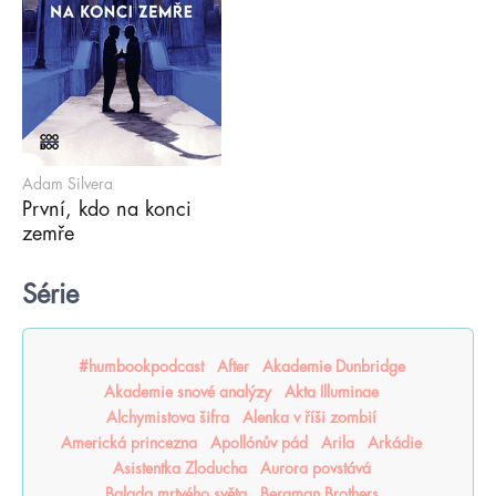
Adam Silvera
První, kdo na konci
zemře
Série
#humbookpodcast
After
Akademie Dunbridge
Akademie snové analýzy
Akta Illuminae
Alchymistova šifra
Alenka v říši zombií
Americká princezna
Apollónův pád
Arila
Arkádie
Asistentka Zloducha
Aurora povstává
Balada mrtvého světa
Bergman Brothers