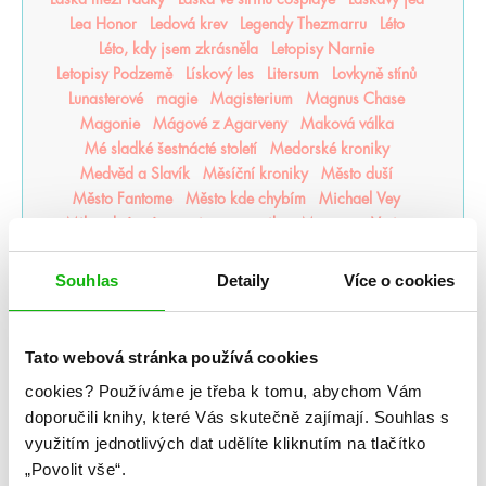
Lea Honor
Ledová krev
Legendy Thezmarru
Léto
Léto, kdy jsem zkrásněla
Letopisy Narnie
Letopisy Podzemě
Lískový les
Litersum
Lovkyně stínů
Lunasterové
magie
Magisterium
Magnus Chase
Magonie
Mágové z Agarveny
Maková válka
Mé sladké šestnácté století
Medorské kroniky
Medvěd a Slavík
Měsíční kroniky
Město duší
Město Fantome
Město kde chybím
Michael Vey
Milosrdná vrána
mistr romantiky
Monstra z Verity
Moře inkoustu a zlata
Moře nálezů a ztrát
Mráz
Mrazení
Muffin a čaj
Můj život s Walterovic kluky
Souhlas
Detaily
Více o cookies
Mycelium
Mýtonoši
Národní opruzení
Naše zakázané vášně
Naslouchač
Nástroje smrti
něcosipřej
Nedej se
Nedotýkej se mě
Tato webová stránka používá cookies
Nejjasnější hvězdy
nejpo
Nejtemnější část lesa
cookies?
Používáme je třeba k tomu, abychom Vám
Někdo jako ty
Neřádi
Nespoutaný chaos
Never After
doporučili knihy, které Vás skutečně zajímají.
Souhlas s
Nevítaní
Nezdolná
Nikdynoc
Nikdyuš
Noční partie
využitím jednotlivých dat udělíte kliknutím na tlačítko
Nocte
Noví alchymisté
Nozaki
Nyxia
„Povolit vše“.
Odkaz dračích jezdců
Odkaz lidské mysli