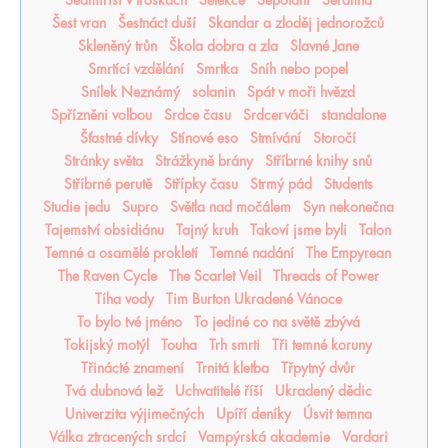
Sedmiříší v troskách
Selekce
Šepotání
Serafina
Šest vran
Šestnáct duší
Skandar a zloděj jednorožců
Skleněný trůn
Škola dobra a zla
Slavné Jane
Smrtící vzdělání
Smrtka
Sníh nebo popel
Snílek Neznámý
solanin
Spát v moři hvězd
Spřízněni volbou
Srdce času
Srdcerváči
standalone
Šťastné dívky
Stínové eso
Stmívání
Storočí
Stránky světa
Strážkyně brány
Stříbrné knihy snů
Stříbrné perutě
Střípky času
Strmý pád
Students
Studie jedu
Supro
Světla nad močálem
Syn nekonečna
Tajemství obsidiánu
Tajný kruh
Takoví jsme byli
Talon
Temné a osamělé prokletí
Temné nadání
The Empyrean
The Raven Cycle
The Scarlet Veil
Threads of Power
Tíha vody
Tim Burton Ukradené Vánoce
To bylo tvé jméno
To jediné co na světě zbývá
Tokijský motýl
Touha
Trh smrti
Tři temné koruny
Třinácté znamení
Trnitá kletba
Třpytný dvůr
Tvá dubnová lež
Uchvatitelé říší
Ukradený dědic
Univerzita výjimečných
Upíří deníky
Úsvit temna
Válka ztracených srdcí
Vampýrská akademie
Vardari