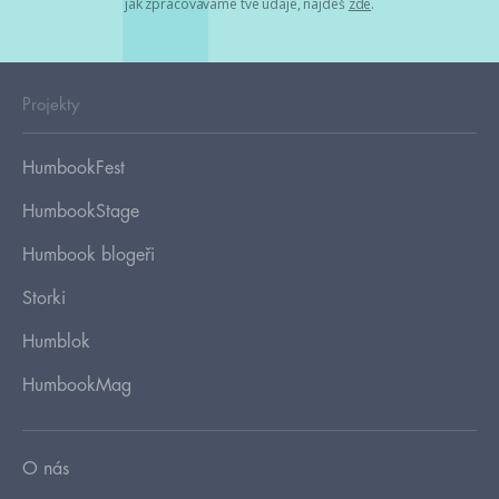
jak zpracováváme tvé údaje, najdeš
zde
.
Projekty
HumbookFest
HumbookStage
Humbook blogeři
Storki
Humblok
HumbookMag
O nás