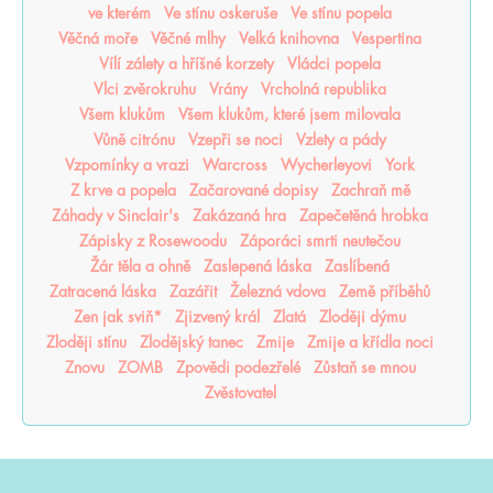
ve kterém
Ve stínu oskeruše
Ve stínu popela
Věčná moře
Věčné mlhy
Velká knihovna
Vespertina
Vílí zálety a hříšné korzety
Vládci popela
Vlci zvěrokruhu
Vrány
Vrcholná republika
Všem klukům
Všem klukům, které jsem milovala
Vůně citrónu
Vzepři se noci
Vzlety a pády
Vzpomínky a vrazi
Warcross
Wycherleyovi
York
Z krve a popela
Začarované dopisy
Zachraň mě
Záhady v Sinclair's
Zakázaná hra
Zapečetěná hrobka
Zápisky z Rosewoodu
Záporáci smrti neutečou
Žár těla a ohně
Zaslepená láska
Zaslíbená
Zatracená láska
Zazářit
Železná vdova
Země příběhů
Zen jak sviň*
Zjizvený král
Zlatá
Zloději dýmu
Zloději stínu
Zlodějský tanec
Zmije
Zmije a křídla noci
Znovu
ZOMB
Zpovědi podezřelé
Zůstaň se mnou
Zvěstovatel