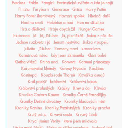
Everless
Fable
Fangirl
Fantastická zvířata a kde je najít
Finista
Furyborn
Generace
Griša
Harry Potter
Harry Potter ilustrovaný
Havraní spolek
Hledači duší
Hodina smrti
Holubice a had
Hon na střízlíka
Hra o dědictví
Hraju abych žil
Hunger Games
Inkarnace
Já
Já, JůTuber
Já, pisničkář
Jeden z nás lže
Jednou rozkvetu i já
Jenom nestvůra
Jiskra v popelu
Juliette
JůTuber
Kameny moci
karenrivers
Karmínová můra
kdy jsem zkrásněla
Klání bohů
Kletba vítězů
Kniha noci
Konvent
Korunní princezny
Korunovační klenoty
Koruny Nyaxie
Kostičas
Kostitepci
Kouzla rodu Thornů
Kovářka osudů
Král pastýř
království
Království lotosu
Království prohnilých
Krásky
Krev a čaj
Křiváci
Kronika Cartera Kanea
Kroniky Černé čarodějky
Kroniky Deštné divočiny
Kroniky hladových měst
Kroniky Kaninu
Kroniky Pozůstalých
Kroniky prachu
Krutý princ
Krvavá cesta
Krvavý lístek
Krycí jméno Verity
které jsem milovala
Láska mezi řádky
Láska ve střihu cosplaye
Laskavý jed