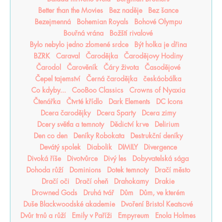
Better than the Movies
Bez naděje
Bez šance
Bezejmenná
Bohemian Royals
Bohové Olympu
Bouřná vrána
Božští rivalové
Bylo nebylo jedno zlomené srdce
Být holka je dřina
BZRK
Caraval
Čarodějka
Čarodějovy Hodiny
Čarodol
Čarověník
Čáry života
Časodějové
Čepel tajemství
Černá čarodějka
českáobálka
Co kdyby...
CooBoo Classics
Crowns of Nyaxia
Čtenářka
Čtvrté křídlo
Dark Elements
DC Icons
Dcera čarodějky
Dcera Sparty
Dcera zimy
Dcery světla a temnoty
Dědictví krve
Delirium
Den co den
Deníky Robokata
Destrukční deníky
Devátý spolek
Diabolik
DIMILY
Divergence
Divoká říše
Divotvůrce
Divý les
Dobyvatelská sága
Dohoda růží
Dominions
Dotek temnoty
Dračí město
Dračí oči
Dračí oheň
Drahokamy
Drakie
Drowned Gods
Druhá tvář
Dům
Dům, ve kterém
Duše Blackwoodské akademie
Dvoření Bristol Keatsové
Dvůr trnů a růží
Emily v Paříži
Empyreum
Enola Holmes