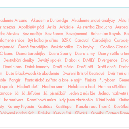
ademie Arcana
Akademie Dunbridge
Akademie snové analýzy
Akta I
rincezna
Apollónův pád
Arila
Arkádie
Asistentka Zloducha
Aurora 
n the Movies
Bez naděje
Bez šance
Bezejmenná
Bohemian Royals
Bo
 zlomené srdce
Být holka je dřina
BZRK
Caraval
Čarodějka
Čaroděj
tajemství
Černá čarodějka
českáobálka
Co kdyby...
CooBoo Classic
C Icons
Dcera čarodějky
Dcera Sparty
Dcera zimy
Dcery světla a te
Destrukční deníky
Devátý spolek
Diabolik
DIMILY
Divergence
Divo
Dominions
Dotek temnoty
Dračí město
Dračí oči
Dračí oheň
Drah
ém
Duše Blackwoodské akademie
Dvoření Bristol Keatsové
Dvůr trnů a 
able
Fangirl
Fantastická zvířata a kde je najít
Finista
Furyborn
Gene
 spolek
Hledači duší
Hodina smrti
Holubice a had
Hon na střízlíka
karnace
Já
Já, JůTuber
Já, pisničkář
Jeden z nás lže
Jednou rozkvetu i
i
karenrivers
Karmínová můra
kdy jsem zkrásněla
Klání bohů
Kletba
oty
Koruny Nyaxie
Kostičas
Kostitepci
Kouzla rodu Thornů
Kovářka
rálovství prohnilých
Krásky
Krev a čaj
Křiváci
Kronika Cartera Kan
iky hladových měst
Kroniky Kaninu
Kroniky Pozůstalých
Kroniky prac
které jsem milovala
Láska mezi řádky
Láska ve střihu cosplaye
Laska