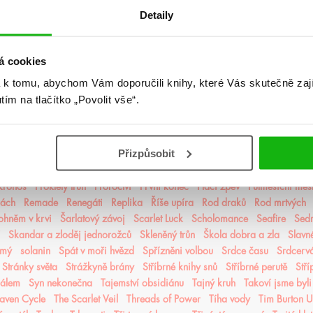
jsem zkrásněla
Letopisy Narnie
Letopisy Podzemě
Lískový les
Litersum
Detaily
nie
Mágové z Agarveny
Maková válka
Mé sladké šestnácté století
M
Město Fantome
Město kde chybím
Michael Vey
Milosrdná vrána
mist
 nálezů a ztrát
Mráz
Mrazení
Muffin a čaj
Můj život s Walterovic k
á cookies
pruzení
Naše zakázané vášně
Naslouchač
Nástroje smrti
něcosipřej
 k tomu, abychom Vám doporučili knihy, které Vás skutečně zaj
ější část lesa
Někdo jako ty
Neřádi
Nespoutaný chaos
Never After
utím na tlačítko „Povolit vše“.
í alchymisté
Nozaki
Nyxia
Odkaz dračích jezdců
Odkaz lidské mys
oko
olaskutunejde
Once Upon a Broken Heart
Opačno
Ostrov živlů
mrt
Panovo znamení
Panův tajemný odkaz
Pasažérka
Percy Jackson
Přizpůsobit
pomaláromantika
Pomněnka
Pomsta & rozbřesk
Popel a duše
Posled
Pozorovatelka
Prázdné sliby
Příběh magie
Příběhy z nového světa
Pri
 Kronos
Prokletý trůn
Proroctví
První konec
Ptačí zpěv
Půlměsíční měs
lách
Remade
Renegáti
Replika
Říše upíra
Rod draků
Rod mrtvých
ohněm v krvi
Šarlatový závoj
Scarlet Luck
Scholomance
Seafire
Sedm
Skandar a zloděj jednorožců
Skleněný trůn
Škola dobra a zla
Slavn
ámý
solanin
Spát v moři hvězd
Spřízněni volbou
Srdce času
Srdcerv
Stránky světa
Strážkyně brány
Stříbrné knihy snů
Stříbrné perutě
Stří
čálem
Syn nekonečna
Tajemství obsidiánu
Tajný kruh
Takoví jsme byli
aven Cycle
The Scarlet Veil
Threads of Power
Tíha vody
Tim Burton 