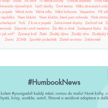
ý motýl
Touha
Trh smrti
Tři temné koruny
Třinácté znamení
Trnitá kle
niverzita výjimečných
Upíří deníky
Úsvit temna
Válka ztracených srdc
nu popela
Věčná moře
Věčné mlhy
Velká knihovna
Vespertina
Vílí zá
 republika
Všem klukům
Všem klukům, které jsem milovala
Vůně citrón
cherleyovi
York
Z krve a popela
Začarované dopisy
Zachraň mě
Z
sewoodu
Záporáci smrti neutečou
Žár těla a ohně
Zaslepená láska
Za
n jak sviň*
Zjizvený král
Zlatá
Zloději dýmu
Zloději stínu
Zlodějský 
Znovu
ZOMB
Zpovědi podezřelé
Zůstaň se mnou
Zvěstovatel
#HumbookNews
 kolem #youngadult každý měsíc rovnou do mailu! Nové knihy, c
chystá, kvízy, soutěže, autoři, filmové a seriálové adaptace a další