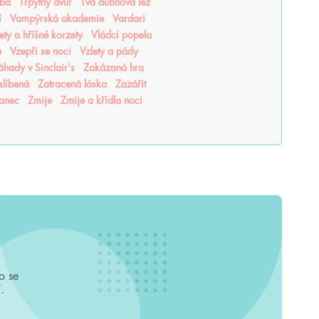
tba
Třpytný dvůr
Tvá dubnová lež
í
Vampýrská akademie
Vardari
lety a hříšné korzety
Vládci popela
u
Vzepři se noci
Vzlety a pády
áhady v Sinclair's
Zakázaná hra
slíbená
Zatracená láska
Zazářit
tanec
Zmije
Zmije a křídla noci
o se
.