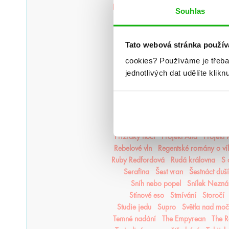
Legendy Thezmarru
Léto
Léto, kdy 
Souhlas
Magisterium
Magnus Chase
Mago
Měsíční kroniky
Město duší
Moře inkoustu a zlata
Moře
Tato webová stránka použív
Na kočičí svědomí
Národní o
cookies?
Používáme je třeba
Nejjasnější hvězdy
nejpo
Nejtemn
jednotlivých dat udělíte klikn
Nikdyuš
Noční partie
Nocte
Nov
Oheň a kov
Ohnivák
Oko za 
Pád zkázy a hněvu
Pamatuj na s
Plující svět
Pod štítem magie
Poušť v plamenech
Pozlacené
Přízraky noci
Projekt Alfa
Projekt
Rebelové vln
Regentské romány o ví
Ruby Redfordová
Rudá královna
S 
Serafina
Šest vran
Šestnáct duší
Sníh nebo popel
Snílek Nezn
Stínové eso
Stmívání
Storočí
Studie jedu
Supro
Světla nad mo
Temné nadání
The Empyrean
The R