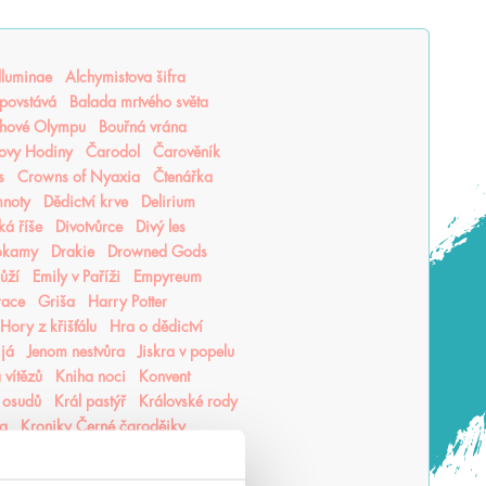
lluminae
Alchymistova šifra
povstává
Balada mrtvého světa
hové Olympu
Bouřná vrána
ovy Hodiny
Čarodol
Čarověník
s
Crowns of Nyaxia
Čtenářka
mnoty
Dědictví krve
Delirium
ká říše
Divotvůrce
Divý les
okamy
Drakie
Drowned Gods
růží
Emily v Paříži
Empyreum
race
Griša
Harry Potter
Hory z křišťálu
Hra o dědictví
 já
Jenom nestvůra
Jiskra v popelu
 vítězů
Kniha noci
Konvent
 osudů
Král pastýř
Královské rody
ea
Kroniky Černé čarodějky
hu
Krutý princ
Krvavá cesta
vý jed
Lea Honor
Ledová krev