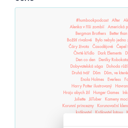
#humbookpodcast
After
Ak
Alenka v říši zombií
Americká p
Bergman Brothers
Better tha
Božští rivalové
Bylo nebylo jedno
Čáry života
Časodějové
Čepel 
Čtvrté křídlo
Dark Elements
D
Den co den
Deníky Robokata
Dobyvatelská sága
Dohoda růží
Druhá tvář
Dům
Dům, ve kter
Enola Holmes
Everless
F
Harry Potter ilustrovaný
Havraní
Hraju abych žil
Hunger Games
In
Juliette
JůTuber
Kameny moc
Korunní princezny
Korunovační klen
království
Království lotosu
K
Kroniky Deštné divočiny
Kron
Krvavý lístek
Krycí jméno Verity