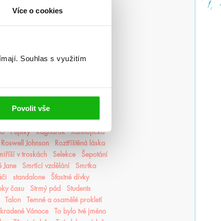
Lovkyně stínů
Lunasterové
magie
Více o cookies
edorské kroniky
Medvěd a Slavík
r romantiky
Monstra z Verity
luky
Mycelium
Mýtonoši
Nedej se
Nedotýkej se mě
ímají.
Souhlas s využitím
Nevítaní
Nezdolná
Nikdynoc
li
Odkaz Orďši
Ofélie Scaleová
Ostrovy bohů
Osud a plamen
Pěškopisy
Phobos
Píseň zimy
Povolit vše
ní Finestra
Poslední hodina
ncezna popela
Princové hříchů
to
Pupíky
Ragnarök
Ranhojička
Roswell Johnson
Roztříštěná láska
iříší v troskách
Selekce
Šepotání
é Jane
Smrtící vzdělání
Smrtka
áči
standalone
Šťastné dívky
pky času
Strmý pád
Students
Talon
Temné a osamělé prokletí
Ukradené Vánoce
To bylo tvé jméno