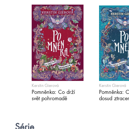
Kerstin Gierová
Kerstin Gierová
Pomněnka: Co drží
Pomněnka: C
svět pohromadě
dosud ztrace
Série