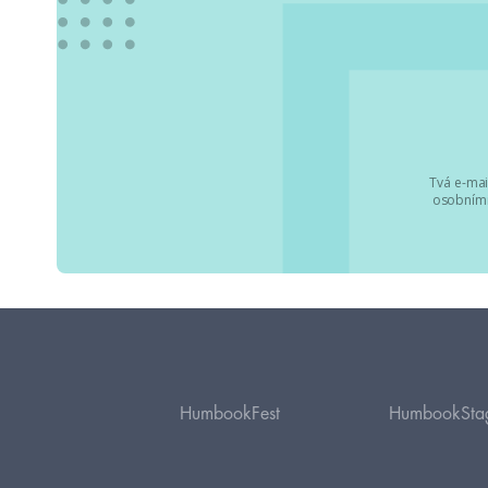
Tvá e-mai
osobními
HumbookFest
HumbookSta