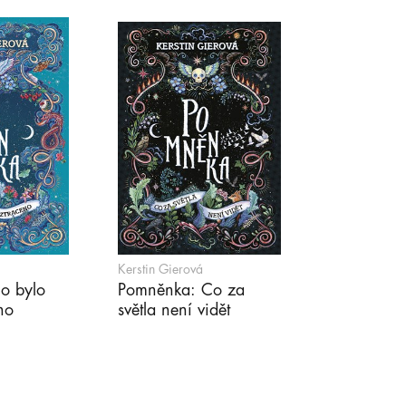
Kerstin Gierová
o bylo
Pomněnka: Co za
no
světla není vidět