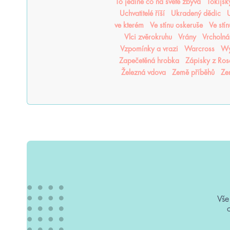
To jediné co na světě zbývá
Tokijsk
Uchvatitelé říší
Ukradený dědic
U
ve kterém
Ve stínu oskeruše
Ve stí
Vlci zvěrokruhu
Vrány
Vrcholná
Vzpomínky a vrazi
Warcross
Wy
Zapečetěná hrobka
Zápisky z Ro
Železná vdova
Země příběhů
Ze
Vše