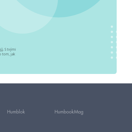
jů
. S tvými
 tom, jak
Humblok
HumbookMag