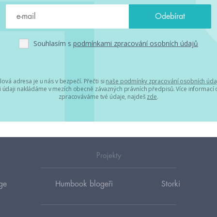
Souhlasím s
podmínkami zpracování osobních údajů
lová adresa je u nás v bezpečí. Přečti si
naše podmínky zpracování osobních úda
 údaji nakládáme v mezích obecně závazných právních předpisů. Více informací o
zpracováváme tvé údaje, najdeš
zde
.
Projekty
ge
Humbook blogeři
Storki