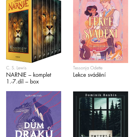
C. S. Lewis
Tessonja Odette
NARNIE – komplet
Lekce svádění
1.-7.díl – box