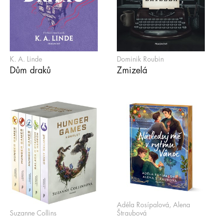
K. A. Linde
Dominik Roubin
Dům draků
Zmizelá
Adéla Rosípalová, Alena
Suzanne Collins
Štraubová