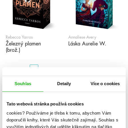
Rebecca Yarros
Annaliese Avery
Železný plamen
Láska Aurelie W.
(brož.)
1
2
3
4
5
...
99
»
Souhlas
Detaily
Více o cookies
Série
Tato webová stránka používá cookies
#humbookpodcast
After
Akademie Arcana
cookies?
Používáme je třeba k tomu, abychom Vám
Akademie Dunbridge
Akademie snové analýzy
doporučili knihy, které Vás skutečně zajímají.
Souhlas s
Akta Illuminae
Alchymistova šifra
Alenka v říši zombií
využitím jednotlivých dat udělíte kliknutím na tlačítko
Americká princezna
Apollónův pád
Arila
Arkádie