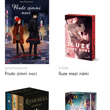
Jana Kvičerová
Iv Klier
Pouto zimní noci
Iluze mezi námi