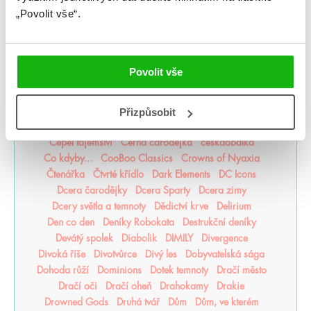
„Povolit vše“.
Asistentka Zloducha
Aurora povstává
Balada mrtvého světa
Bergman Brothers
Better than the Movies
Bez naděje
Bez šance
Bezejmenná
Bohemian Royals
Bohové Olympu
Povolit vše
Bouřná vrána
Božští rivalové
Bylo nebylo jedno zlomené srdce
Být holka je dřina
BZRK
Caraval
Čarodějka
Čarodějovy Hodiny
Přizpůsobit
Čarodol
Čarověník
Čáry života
Časodějové
Čepel tajemství
Černá čarodějka
českáobálka
Co kdyby...
CooBoo Classics
Crowns of Nyaxia
Čtenářka
Čtvrté křídlo
Dark Elements
DC Icons
Dcera čarodějky
Dcera Sparty
Dcera zimy
Dcery světla a temnoty
Dědictví krve
Delirium
Den co den
Deníky Robokata
Destrukční deníky
Devátý spolek
Diabolik
DIMILY
Divergence
Divoká říše
Divotvůrce
Divý les
Dobyvatelská sága
Dohoda růží
Dominions
Dotek temnoty
Dračí město
Dračí oči
Dračí oheň
Drahokamy
Drakie
Drowned Gods
Druhá tvář
Dům
Dům, ve kterém