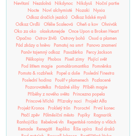
Nevítaní
Nezdolná
Nikdynoc
Nikdyuš
Noční partie
Nocte
Noví alchymisté
Nozaki
Nyxia
Odkaz dračích jezdců
Odkaz lidské mysli
Odkaz Orďši
Ofélie Scaleová
Oheň a kov
Ohnivák
Oko za oko
olaskutunejde
Once Upon a Broken Heart
Opačno
Ostrov živlů
Ostrovy bohů
Osud a plamen
Pád zkázy a hněvu
Pamatuj na smrt
Panovo znamení
Panův tajemný odkaz
Pasažérka
Percy Jackson
Pěškopisy
Phobos
Píseň zimy
Plující svět
Pod štítem magie
pomaláromantika
Pomněnka
Pomsta & rozbřesk
Popel a duše
Poslední Finestra
Poslední hodina
Poušť v plamenech
Pozlacené
Pozorovatelka
Prázdné sliby
Příběh magie
Příběhy z nového světa
Princezna popela
Princové hříchů
Přízraky noci
Projekt Alfa
Projekt Kronos
Prokletý trůn
Proroctví
První konec
Ptačí zpěv
Půlměsíční město
Pupíky
Ragnarök
Ranhojička
Rebelové vln
Regentské romány o vílách
Remade
Renegáti
Replika
Říše upíra
Rod draků