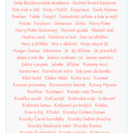
Duše Blackwoodské akademie
Dvoření Bristol Keatsové
Dvůr trnů a růží
Emily v Paříži
Empyreum
Enola Holmes
Everless
Fable
Fangirl
Fantastická zvířata a kde je najít
Finista
Furyborn
Generace
Griša
Harry Potter
Harry Potter ilustrovaný
Havraní spolek
Hledači duší
Hodina smrti
Holubice a had
Hon na střízlíka
Hory z křišťálu
Hra o dědictví
Hraju abych žil
Hunger Games
Inkarnace
Já
Já, JůTuber
Já, pisničkář
Jeden z nás lže
Jednou rozkvetu i já
Jenom nestvůra
Jiskra v popelu
Juliette
JůTuber
Kameny moci
karenrivers
Karmínová můra
kdy jsem zkrásněla
Klání bohů
Kletba vítězů
Kniha noci
Konvent
Korunní princezny
Korunovační klenoty
Koruny Nyaxie
Kostičas
Kostitepci
Kouzla rodu Thornů
Kovářka osudů
Král pastýř
Královské rody
království
Království lotosu
Království prohnilých
Krásky
Krev a čaj
Křiváci
Kronika Cartera Kanea
Kroniky Černé čarodějky
Kroniky Deštné divočiny
Kroniky hladových měst
Kroniky Kaninu
Kroniky Pozůstalých
Kroniky prachu
Krutý princ