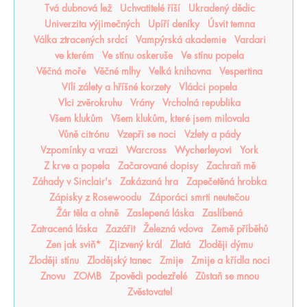
Tvá dubnová lež
Uchvatitelé říší
Ukradený dědic
Univerzita výjimečných
Upíří deníky
Úsvit temna
Válka ztracených srdcí
Vampýrská akademie
Vardari
ve kterém
Ve stínu oskeruše
Ve stínu popela
Věčná moře
Věčné mlhy
Velká knihovna
Vespertina
Vílí zálety a hříšné korzety
Vládci popela
Vlci zvěrokruhu
Vrány
Vrcholná republika
Všem klukům
Všem klukům, které jsem milovala
Vůně citrónu
Vzepři se noci
Vzlety a pády
Vzpomínky a vrazi
Warcross
Wycherleyovi
York
Z krve a popela
Začarované dopisy
Zachraň mě
Záhady v Sinclair's
Zakázaná hra
Zapečetěná hrobka
Zápisky z Rosewoodu
Záporáci smrti neutečou
Žár těla a ohně
Zaslepená láska
Zaslíbená
Zatracená láska
Zazářit
Železná vdova
Země příběhů
Zen jak sviň*
Zjizvený král
Zlatá
Zloději dýmu
Zloději stínu
Zlodějský tanec
Zmije
Zmije a křídla noci
Znovu
ZOMB
Zpovědi podezřelé
Zůstaň se mnou
Zvěstovatel