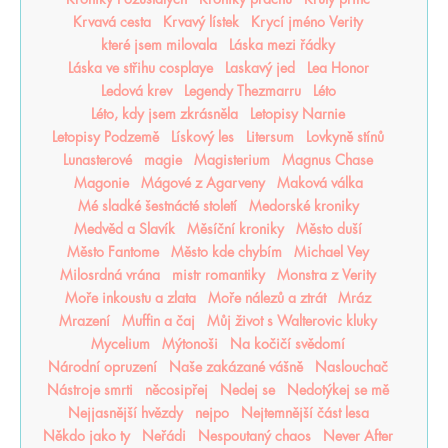
Krvavá cesta
Krvavý lístek
Krycí jméno Verity
které jsem milovala
Láska mezi řádky
Láska ve střihu cosplaye
Laskavý jed
Lea Honor
Ledová krev
Legendy Thezmarru
Léto
Léto, kdy jsem zkrásněla
Letopisy Narnie
Letopisy Podzemě
Lískový les
Litersum
Lovkyně stínů
Lunasterové
magie
Magisterium
Magnus Chase
Magonie
Mágové z Agarveny
Maková válka
Mé sladké šestnácté století
Medorské kroniky
Medvěd a Slavík
Měsíční kroniky
Město duší
Město Fantome
Město kde chybím
Michael Vey
Milosrdná vrána
mistr romantiky
Monstra z Verity
Moře inkoustu a zlata
Moře nálezů a ztrát
Mráz
Mrazení
Muffin a čaj
Můj život s Walterovic kluky
Mycelium
Mýtonoši
Na kočičí svědomí
Národní opruzení
Naše zakázané vášně
Naslouchač
Nástroje smrti
něcosipřej
Nedej se
Nedotýkej se mě
Nejjasnější hvězdy
nejpo
Nejtemnější část lesa
Někdo jako ty
Neřádi
Nespoutaný chaos
Never After