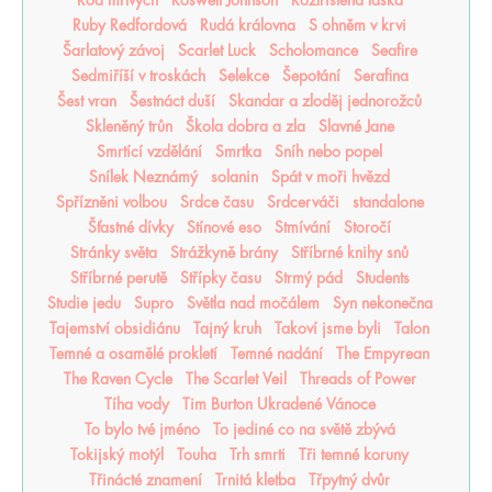
Rod mrtvých
Roswell Johnson
Roztříštěná láska
Ruby Redfordová
Rudá královna
S ohněm v krvi
Šarlatový závoj
Scarlet Luck
Scholomance
Seafire
Sedmiříší v troskách
Selekce
Šepotání
Serafina
Šest vran
Šestnáct duší
Skandar a zloděj jednorožců
Skleněný trůn
Škola dobra a zla
Slavné Jane
Smrtící vzdělání
Smrtka
Sníh nebo popel
Snílek Neznámý
solanin
Spát v moři hvězd
Spřízněni volbou
Srdce času
Srdcerváči
standalone
Šťastné dívky
Stínové eso
Stmívání
Storočí
Stránky světa
Strážkyně brány
Stříbrné knihy snů
Stříbrné perutě
Střípky času
Strmý pád
Students
Studie jedu
Supro
Světla nad močálem
Syn nekonečna
Tajemství obsidiánu
Tajný kruh
Takoví jsme byli
Talon
Temné a osamělé prokletí
Temné nadání
The Empyrean
The Raven Cycle
The Scarlet Veil
Threads of Power
Tíha vody
Tim Burton Ukradené Vánoce
To bylo tvé jméno
To jediné co na světě zbývá
Tokijský motýl
Touha
Trh smrti
Tři temné koruny
Třinácté znamení
Trnitá kletba
Třpytný dvůr