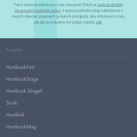
Tvá e-mailová adresa je u nás v bezpečí. Přečti si
naše podmínky
zpracování osobních údajů
. S tvými osobními údaji nakládáme v
mezích obecně závazných právních předpisů. Více informací o tom,
jak zpracováváme tvé údaje, najdeš
zde
.
Projekty
HumbookFest
HumbookStage
Humbook blogeři
Storki
Humblok
HumbookMag