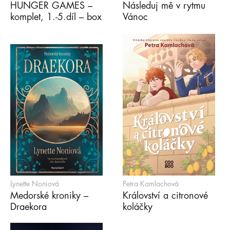
HUNGER GAMES –
Následuj mě v rytmu
komplet, 1.-5.díl – box
Vánoc
Lynette Noniová
Petra Kamlachová
Medorské kroniky –
Království a citronové
Draekora
koláčky