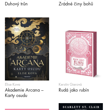
Duhový trůn
Zrádné činy bohů
Elise Kova
Kerstin Gierová
Akademie Arcana –
Rudá jako rubín
Karty osudu