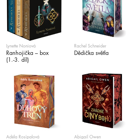
Lynette Noniová
Rachel Schneider
Ranhojička – box
Dědička světla
(1.-3. díl)
Adéla Rosípalová
Abigail Owen