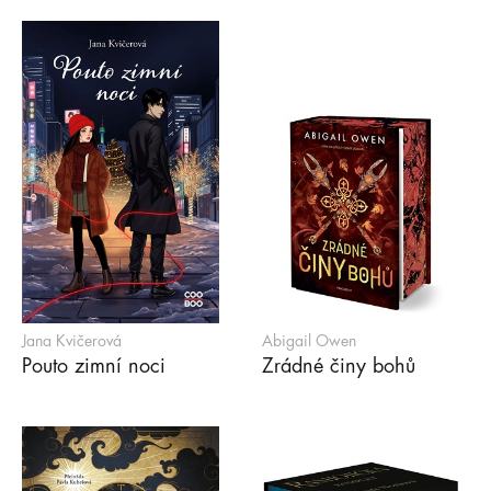
Jana Kvičerová
Abigail Owen
Pouto zimní noci
Zrádné činy bohů