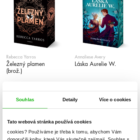
Rebecca Yarros
Annaliese Avery
Železný plamen
Láska Aurelie W.
(brož.)
1
2
3
4
5
...
99
»
Souhlas
Detaily
Více o cookies
Série
Tato webová stránka používá cookies
cookies?
Používáme je třeba k tomu, abychom Vám
#humbookpodcast
After
Akademie Arcana
doporučili knihy, které Vás skutečně zajímají.
Souhlas s