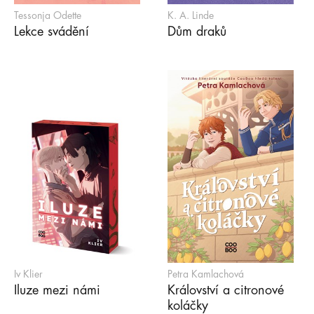
Tessonja Odette
K. A. Linde
Lekce svádění
Dům draků
Iv Klier
Petra Kamlachová
Iluze mezi námi
Království a citronové
koláčky