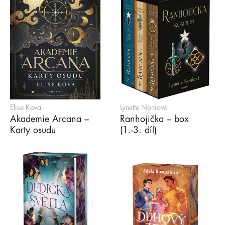
Elise Kova
Lynette Noniová
Akademie Arcana –
Ranhojička – box
Karty osudu
(1.-3. díl)