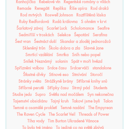
Ranhojička
Rebelové vln
Regentské romány o vílách
Remade
Renegáti
Replika
Říše upíra
Rod draků
Rod mrtvých
Roswell Johnson
Roztříštěná láska
Ruby Redfordová
Rudá královna
S ohněm v krvi
Šarlatový závoj
Scarlet Luck
Scholomance
Seafire
Sedmiříší v troskách
Selekce
Šepotání
Serafina
Šest vran
Šestnáct duší
Skandar a zloděj jednorožců
Skleněný trůn
Škola dobra a zla
Slavné Jane
Smrtící vzdělání
Smrtka
Sníh nebo popel
Snílek Neznámý
solanin
Spát v moři hvězd
Spřízněni volbou
Srdce času
Srdcerváči
standalone
Šťastné dívky
Stínové eso
Stmívání
Storočí
Stránky světa
Strážkyně brány
Stříbrné knihy snů
Stříbrné perutě
Střípky času
Strmý pád
Students
Studie jedu
Supro
Světla nad močálem
Syn nekonečna
Tajemství obsidiánu
Tajný kruh
Takoví jsme byli
Talon
Temné a osamělé prokletí
Temné nadání
The Empyrean
The Raven Cycle
The Scarlet Veil
Threads of Power
Tíha vody
Tim Burton Ukradené Vánoce
To bylo tvé jméno
To jediné co na světě zbývá