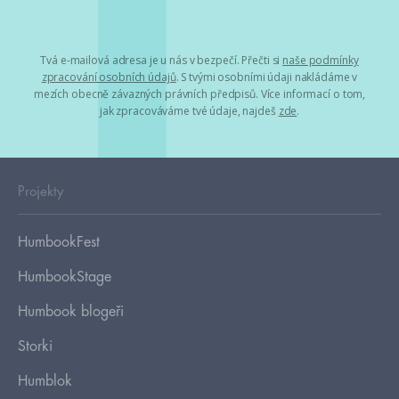
Tvá e-mailová adresa je u nás v bezpečí. Přečti si
naše podmínky
zpracování osobních údajů
. S tvými osobními údaji nakládáme v
mezích obecně závazných právních předpisů. Více informací o tom,
jak zpracováváme tvé údaje, najdeš
zde
.
Projekty
HumbookFest
HumbookStage
Humbook blogeři
Storki
Humblok