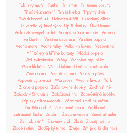
Tokijský motýl
Touha
Trh smrti
Tři temné koruny
Třinácté znamení
Trnitá kletba
Třpytný dvůr
Tvá dubnová lež
Uchvatitelé říší
Ukradený dědic
Univerzita výjimečných
Upíří deníky
Úsvit temna
Válka ztracených srdcí
Vampýrská akademie
Vardari
ve kterém
Ve stínu oskeruše
Ve stínu popela
Věčná moře
Věčné mlhy
Velká knihovna
Vespertina
Vílí zálety a hříšné korzety
Vládci popela
Vlci zvěrokruhu
Vrány
Vrcholná republika
Všem klukům
Všem klukům, které jsem milovala
Vůně citrónu
Vzepři se noci
Vzlety a pády
Vzpomínky a vrazi
Warcross
Wycherleyovi
York
Z krve a popela
Začarované dopisy
Zachraň mě
Záhady v Sinclair's
Zakázaná hra
Zapečetěná hrobka
Zápisky z Rosewoodu
Záporáci smrti neutečou
Žár těla a ohně
Zaslepená láska
Zaslíbená
Zatracená láska
Zazářit
Železná vdova
Země příběhů
Zen jak sviň*
Zjizvený král
Zlatá
Zloději dýmu
Zloději stínu
Zlodějský tanec
Zmije
Zmije a křídla noci