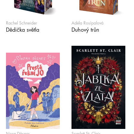
Rachel Schneider
Adéla Rosípalová
Dědička světla
Duhový trůn
Nora Dåsnes
Scarlett St. Clair