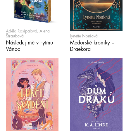
Adéla Rosípalová, Alena
Štraubová
Lynette Noniová
Následuj mě v rytmu
Medorské kroniky –
Vánoc
Draekora