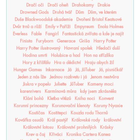
Dračí oči
Dračí oheň
Drahokamy
Drakie
Drowned Gods
Druhá tvář
Dům
Dům, ve kterém
Duše Blackwoodské akademie
Dvoření Bristol Keatsové
Dvůr trnů a růží
Emily v Paříži
Empyreum
Enola Holmes
Everless
Fable
Fangirl
Fantastická zvířata a kde je najít
Finista
Furyborn
Generace
Griša
Harry Potter
Harry Potter ilustrovaný
Havraní spolek
Hledači duší
Hodina smrti
Holubice a had
Hon na střízlíka
Hory z křišťálu
Hra o dědictví
Hraju abych žil
Hunger Games
Inkarnace
Já
Já, JůTuber
Já, pisničkář
Jeden z nás lže
Jednou rozkvetu i já
Jenom nestvůra
Jiskra v popelu
Juliette
JůTuber
Kameny moci
karenrivers
Karmínová můra
kdy jsem zkrásněla
Klání bohů
Kletba vítězů
Kniha noci
Konvent
Korunní princezny
Korunovační klenoty
Koruny Nyaxie
Kostičas
Kostitepci
Kouzla rodu Thornů
Kovářka osudů
Král pastýř
Královské rody
království
Království lotosu
Království prohnilých
Krásky
Krev a čaj
Křiváci
Kronika Cartera Kanea