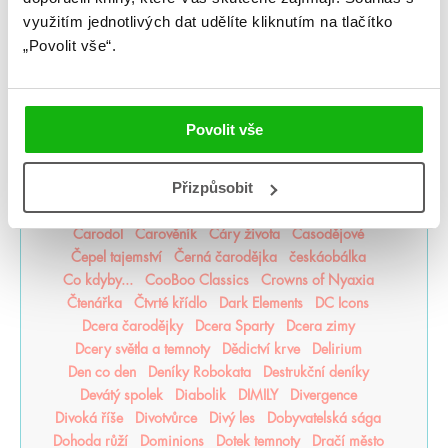
Akademie Dunbridge
Akademie snové analýzy
využitím jednotlivých dat udělíte kliknutím na tlačítko
Akta Illuminae
Alchymistova šifra
Alenka v říši zombií
„Povolit vše“.
Americká princezna
Apollónův pád
Arila
Arkádie
Asistentka Zloducha
Aurora povstává
Balada mrtvého světa
Bergman Brothers
Better than the Movies
Bez naděje
Bez šance
Povolit vše
Bezejmenná
Bohemian Royals
Bohové Olympu
Bouřná vrána
Božští rivalové
Přizpůsobit
Bylo nebylo jedno zlomené srdce
Být holka je dřina
BZRK
Caraval
Čarodějka
Čarodějovy Hodiny
Čarodol
Čarověník
Čáry života
Časodějové
Čepel tajemství
Černá čarodějka
českáobálka
Co kdyby...
CooBoo Classics
Crowns of Nyaxia
Čtenářka
Čtvrté křídlo
Dark Elements
DC Icons
Dcera čarodějky
Dcera Sparty
Dcera zimy
Dcery světla a temnoty
Dědictví krve
Delirium
Den co den
Deníky Robokata
Destrukční deníky
Devátý spolek
Diabolik
DIMILY
Divergence
Divoká říše
Divotvůrce
Divý les
Dobyvatelská sága
Dohoda růží
Dominions
Dotek temnoty
Dračí město