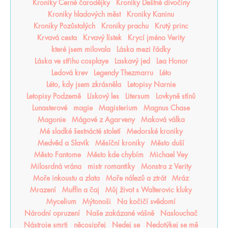
Kroniky Černé čarodějky
Kroniky Deštné divočiny
Kroniky hladových měst
Kroniky Kaninu
Kroniky Pozůstalých
Kroniky prachu
Krutý princ
Krvavá cesta
Krvavý lístek
Krycí jméno Verity
které jsem milovala
Láska mezi řádky
Láska ve střihu cosplaye
Laskavý jed
Lea Honor
Ledová krev
Legendy Thezmarru
Léto
Léto, kdy jsem zkrásněla
Letopisy Narnie
Letopisy Podzemě
Lískový les
Litersum
Lovkyně stínů
Lunasterové
magie
Magisterium
Magnus Chase
Magonie
Mágové z Agarveny
Maková válka
Mé sladké šestnácté století
Medorské kroniky
Medvěd a Slavík
Měsíční kroniky
Město duší
Město Fantome
Město kde chybím
Michael Vey
Milosrdná vrána
mistr romantiky
Monstra z Verity
Moře inkoustu a zlata
Moře nálezů a ztrát
Mráz
Mrazení
Muffin a čaj
Můj život s Walterovic kluky
Mycelium
Mýtonoši
Na kočičí svědomí
Národní opruzení
Naše zakázané vášně
Naslouchač
Nástroje smrti
něcosipřej
Nedej se
Nedotýkej se mě