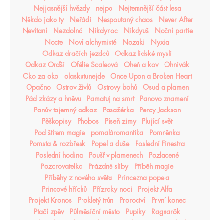
Nejjasnější hvězdy
nejpo
Nejtemnější část lesa
Někdo jako ty
Neřádi
Nespoutaný chaos
Never After
Nevítaní
Nezdolná
Nikdynoc
Nikdyuš
Noční partie
Nocte
Noví alchymisté
Nozaki
Nyxia
Odkaz dračích jezdců
Odkaz lidské mysli
Odkaz Orďši
Ofélie Scaleová
Oheň a kov
Ohnivák
Oko za oko
olaskutunejde
Once Upon a Broken Heart
Opačno
Ostrov živlů
Ostrovy bohů
Osud a plamen
Pád zkázy a hněvu
Pamatuj na smrt
Panovo znamení
Panův tajemný odkaz
Pasažérka
Percy Jackson
Pěškopisy
Phobos
Píseň zimy
Plující svět
Pod štítem magie
pomaláromantika
Pomněnka
Pomsta & rozbřesk
Popel a duše
Poslední Finestra
Poslední hodina
Poušť v plamenech
Pozlacené
Pozorovatelka
Prázdné sliby
Příběh magie
Příběhy z nového světa
Princezna popela
Princové hříchů
Přízraky noci
Projekt Alfa
Projekt Kronos
Prokletý trůn
Proroctví
První konec
Ptačí zpěv
Půlměsíční město
Pupíky
Ragnarök