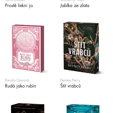
Prostě řekni jo
Jablka ze zlata
Kerstin Gierová
Devney Perry
Rudá jako rubín
Štít vrabců