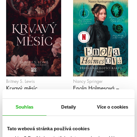
Britney S. Lewis
Nancy Springer
Krvavý měsíc
Enola Holmesová –
Případ rachotící rakve
Souhlas
Detaily
Více o cookies
1
2
3
4
5
...
98
»
Tato webová stránka používá cookies
Série