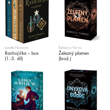
Lynette Noniová
Rebecca Yarros
Ranhojička – box
Železný plamen
(1.-3. díl)
(brož.)