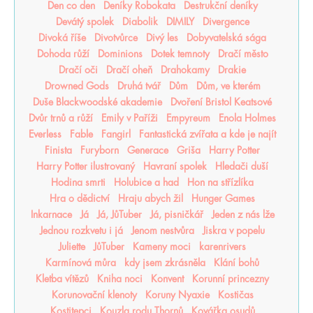
Den co den
Deníky Robokata
Destrukční deníky
Devátý spolek
Diabolik
DIMILY
Divergence
Divoká říše
Divotvůrce
Divý les
Dobyvatelská sága
Dohoda růží
Dominions
Dotek temnoty
Dračí město
Dračí oči
Dračí oheň
Drahokamy
Drakie
Drowned Gods
Druhá tvář
Dům
Dům, ve kterém
Duše Blackwoodské akademie
Dvoření Bristol Keatsové
Dvůr trnů a růží
Emily v Paříži
Empyreum
Enola Holmes
Everless
Fable
Fangirl
Fantastická zvířata a kde je najít
Finista
Furyborn
Generace
Griša
Harry Potter
Harry Potter ilustrovaný
Havraní spolek
Hledači duší
Hodina smrti
Holubice a had
Hon na střízlíka
Hra o dědictví
Hraju abych žil
Hunger Games
Inkarnace
Já
Já, JůTuber
Já, pisničkář
Jeden z nás lže
Jednou rozkvetu i já
Jenom nestvůra
Jiskra v popelu
Juliette
JůTuber
Kameny moci
karenrivers
Karmínová můra
kdy jsem zkrásněla
Klání bohů
Kletba vítězů
Kniha noci
Konvent
Korunní princezny
Korunovační klenoty
Koruny Nyaxie
Kostičas
Kostitepci
Kouzla rodu Thornů
Kovářka osudů