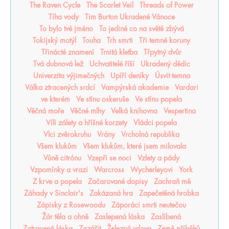
The Raven Cycle
The Scarlet Veil
Threads of Power
Tíha vody
Tim Burton Ukradené Vánoce
To bylo tvé jméno
To jediné co na světě zbývá
Tokijský motýl
Touha
Trh smrti
Tři temné koruny
Třinácté znamení
Trnitá kletba
Třpytný dvůr
Tvá dubnová lež
Uchvatitelé říší
Ukradený dědic
Univerzita výjimečných
Upíří deníky
Úsvit temna
Válka ztracených srdcí
Vampýrská akademie
Vardari
ve kterém
Ve stínu oskeruše
Ve stínu popela
Věčná moře
Věčné mlhy
Velká knihovna
Vespertina
Vílí zálety a hříšné korzety
Vládci popela
Vlci zvěrokruhu
Vrány
Vrcholná republika
Všem klukům
Všem klukům, které jsem milovala
Vůně citrónu
Vzepři se noci
Vzlety a pády
Vzpomínky a vrazi
Warcross
Wycherleyovi
York
Z krve a popela
Začarované dopisy
Zachraň mě
Záhady v Sinclair's
Zakázaná hra
Zapečetěná hrobka
Zápisky z Rosewoodu
Záporáci smrti neutečou
Žár těla a ohně
Zaslepená láska
Zaslíbená
Zatracená láska
Zazářit
Železná vdova
Země příběhů