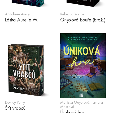
Annaliese Avery
Rebecca Yarros
Láska Aurelie W.
Onyxová bouře (brož.)
Devney Perry
Marissa Meyerová, Tamara
Mossová
Štít vrabců
Úniková hra