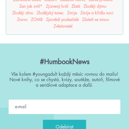
Zen jak sviň*
Zjizvený král
Zlatá
Zloději dýmu
Zloději stínu
Zlodějský tanec
Zmije
Zmije a křídla noci
Znovu
ZOMB
Zpovědi podezřelé
Zůstaň se mnou
Zvěstovatel
#HumbookNews
Vše kolem #youngadult každý měsíc rovnou do mailu!
Nové knihy, co se chystá, kvízy, soutěže, autoři, filmové
a seriálové adaptace a další.