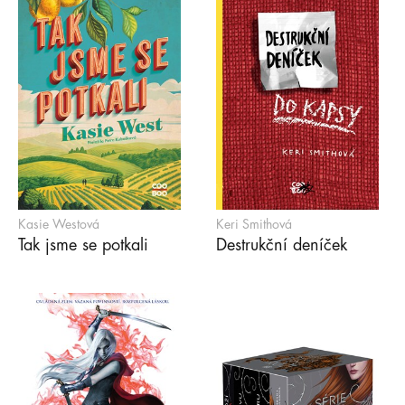
Kasie Westová
Keri Smithová
Tak jsme se potkali
Destrukční deníček