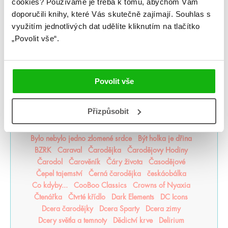
cookies?
Používáme je třeba k tomu, abychom Vám
doporučili knihy, které Vás skutečně zajímají.
Souhlas s
využitím jednotlivých dat udělíte kliknutím na tlačítko
#humbookpodcast
After
Akademie Dunbridge
„Povolit vše“.
Akademie snové analýzy
Akta Illuminae
Alchymistova šifra
Alenka v říši zombií
Americká princezna
Apollónův pád
Arila
Arkádie
Asistentka Zloducha
Aurora povstává
Povolit vše
Balada mrtvého světa
Bergman Brothers
Better than the Movies
Bez naděje
Bez šance
Přizpůsobit
Bezejmenná
Bohemian Royals
Bohové Olympu
Bouřná vrána
Božští rivalové
Bylo nebylo jedno zlomené srdce
Být holka je dřina
BZRK
Caraval
Čarodějka
Čarodějovy Hodiny
Čarodol
Čarověník
Čáry života
Časodějové
Čepel tajemství
Černá čarodějka
českáobálka
Co kdyby...
CooBoo Classics
Crowns of Nyaxia
Čtenářka
Čtvrté křídlo
Dark Elements
DC Icons
Dcera čarodějky
Dcera Sparty
Dcera zimy
Dcery světla a temnoty
Dědictví krve
Delirium