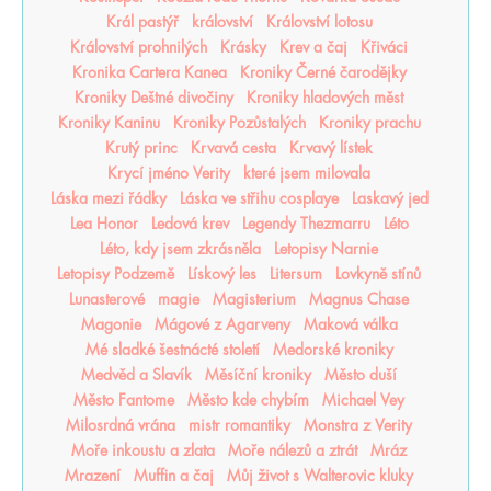
Král pastýř
království
Království lotosu
Království prohnilých
Krásky
Krev a čaj
Křiváci
Kronika Cartera Kanea
Kroniky Černé čarodějky
Kroniky Deštné divočiny
Kroniky hladových měst
Kroniky Kaninu
Kroniky Pozůstalých
Kroniky prachu
Krutý princ
Krvavá cesta
Krvavý lístek
Krycí jméno Verity
které jsem milovala
Láska mezi řádky
Láska ve střihu cosplaye
Laskavý jed
Lea Honor
Ledová krev
Legendy Thezmarru
Léto
Léto, kdy jsem zkrásněla
Letopisy Narnie
Letopisy Podzemě
Lískový les
Litersum
Lovkyně stínů
Lunasterové
magie
Magisterium
Magnus Chase
Magonie
Mágové z Agarveny
Maková válka
Mé sladké šestnácté století
Medorské kroniky
Medvěd a Slavík
Měsíční kroniky
Město duší
Město Fantome
Město kde chybím
Michael Vey
Milosrdná vrána
mistr romantiky
Monstra z Verity
Moře inkoustu a zlata
Moře nálezů a ztrát
Mráz
Mrazení
Muffin a čaj
Můj život s Walterovic kluky