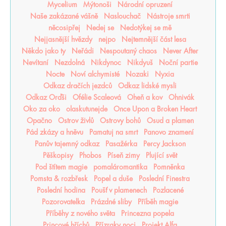
Mycelium
Mýtonoši
Národní opruzení
Naše zakázané vášně
Naslouchač
Nástroje smrti
něcosipřej
Nedej se
Nedotýkej se mě
Nejjasnější hvězdy
nejpo
Nejtemnější část lesa
Někdo jako ty
Neřádi
Nespoutaný chaos
Never After
Nevítaní
Nezdolná
Nikdynoc
Nikdyuš
Noční partie
Nocte
Noví alchymisté
Nozaki
Nyxia
Odkaz dračích jezdců
Odkaz lidské mysli
Odkaz Orďši
Ofélie Scaleová
Oheň a kov
Ohnivák
Oko za oko
olaskutunejde
Once Upon a Broken Heart
Opačno
Ostrov živlů
Ostrovy bohů
Osud a plamen
Pád zkázy a hněvu
Pamatuj na smrt
Panovo znamení
Panův tajemný odkaz
Pasažérka
Percy Jackson
Pěškopisy
Phobos
Píseň zimy
Plující svět
Pod štítem magie
pomaláromantika
Pomněnka
Pomsta & rozbřesk
Popel a duše
Poslední Finestra
Poslední hodina
Poušť v plamenech
Pozlacené
Pozorovatelka
Prázdné sliby
Příběh magie
Příběhy z nového světa
Princezna popela
Princové hříchů
Přízraky noci
Projekt Alfa