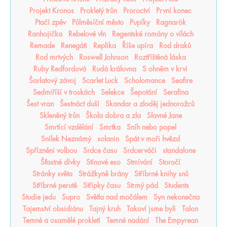
Projekt Kronos
Prokletý trůn
Proroctví
První konec
Ptačí zpěv
Půlměsíční město
Pupíky
Ragnarök
Ranhojička
Rebelové vln
Regentské romány o vílách
Remade
Renegáti
Replika
Říše upíra
Rod draků
Rod mrtvých
Roswell Johnson
Roztříštěná láska
Ruby Redfordová
Rudá královna
S ohněm v krvi
Šarlatový závoj
Scarlet Luck
Scholomance
Seafire
Sedmiříší v troskách
Selekce
Šepotání
Serafina
Šest vran
Šestnáct duší
Skandar a zloděj jednorožců
Skleněný trůn
Škola dobra a zla
Slavné Jane
Smrtící vzdělání
Smrtka
Sníh nebo popel
Snílek Neznámý
solanin
Spát v moři hvězd
Spřízněni volbou
Srdce času
Srdcerváči
standalone
Šťastné dívky
Stínové eso
Stmívání
Storočí
Stránky světa
Strážkyně brány
Stříbrné knihy snů
Stříbrné perutě
Střípky času
Strmý pád
Students
Studie jedu
Supro
Světla nad močálem
Syn nekonečna
Tajemství obsidiánu
Tajný kruh
Takoví jsme byli
Talon
Temné a osamělé prokletí
Temné nadání
The Empyrean