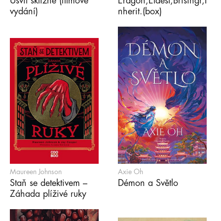
Úsvit sklizně (filmové
Eragon,Eldest,Brisingr,I
vydání)
nherit.(box)
Maureen Johnson
Axie Oh
Staň se detektivem –
Démon a Světlo
Záhada plíživé ruky