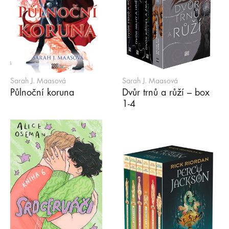
Sarah J. Maasová
Sarah J. Maasová
Půlnoční koruna
Dvůr trnů a růží – box
1-4