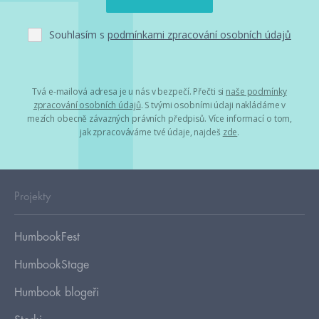
Souhlasím s
podmínkami zpracování osobních údajů
Tvá e-mailová adresa je u nás v bezpečí. Přečti si
naše podmínky
zpracování osobních údajů
. S tvými osobními údaji nakládáme v
mezích obecně závazných právních předpisů. Více informací o tom,
jak zpracováváme tvé údaje, najdeš
zde
.
Projekty
HumbookFest
HumbookStage
Humbook blogeři