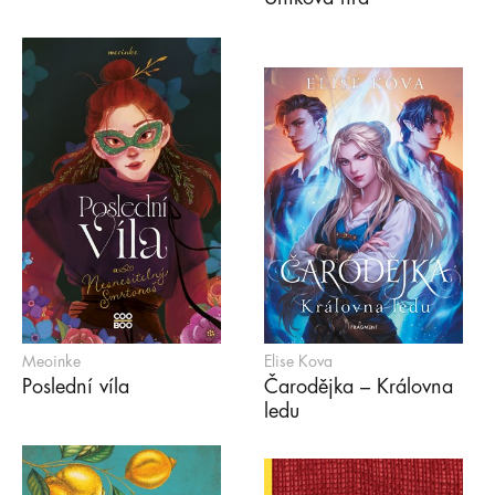
Meoinke
Elise Kova
Poslední víla
Čarodějka – Královna
ledu