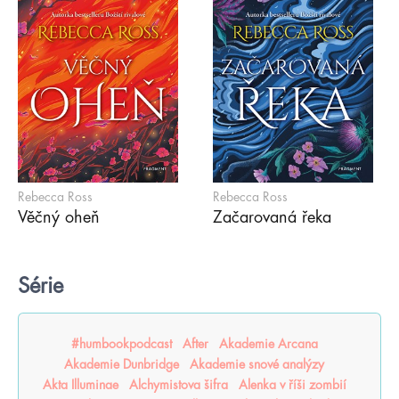
Rebecca Ross
Rebecca Ross
Věčný oheň
Začarovaná řeka
Série
#humbookpodcast
After
Akademie Arcana
Akademie Dunbridge
Akademie snové analýzy
Akta Illuminae
Alchymistova šifra
Alenka v říši zombií