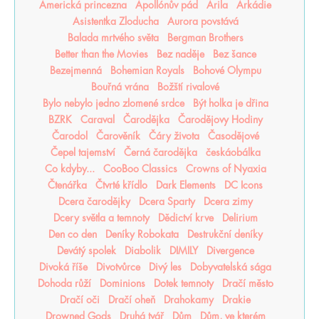
Americká princezna
Apollónův pád
Arila
Arkádie
Asistentka Zloducha
Aurora povstává
Balada mrtvého světa
Bergman Brothers
Better than the Movies
Bez naděje
Bez šance
Bezejmenná
Bohemian Royals
Bohové Olympu
Bouřná vrána
Božští rivalové
Bylo nebylo jedno zlomené srdce
Být holka je dřina
BZRK
Caraval
Čarodějka
Čarodějovy Hodiny
Čarodol
Čarověník
Čáry života
Časodějové
Čepel tajemství
Černá čarodějka
českáobálka
Co kdyby...
CooBoo Classics
Crowns of Nyaxia
Čtenářka
Čtvrté křídlo
Dark Elements
DC Icons
Dcera čarodějky
Dcera Sparty
Dcera zimy
Dcery světla a temnoty
Dědictví krve
Delirium
Den co den
Deníky Robokata
Destrukční deníky
Devátý spolek
Diabolik
DIMILY
Divergence
Divoká říše
Divotvůrce
Divý les
Dobyvatelská sága
Dohoda růží
Dominions
Dotek temnoty
Dračí město
Dračí oči
Dračí oheň
Drahokamy
Drakie
Drowned Gods
Druhá tvář
Dům
Dům, ve kterém