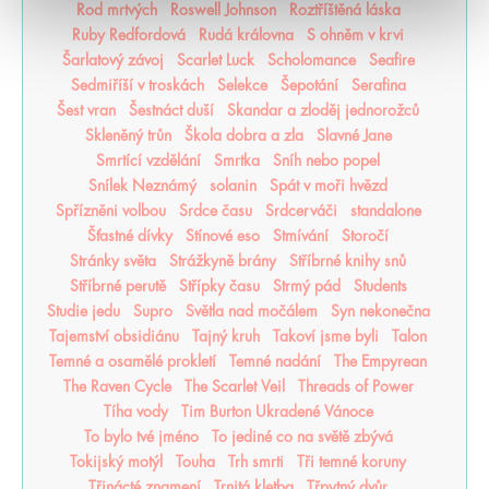
Rod mrtvých
Roswell Johnson
Roztříštěná láska
Ruby Redfordová
Rudá královna
S ohněm v krvi
Šarlatový závoj
Scarlet Luck
Scholomance
Seafire
Sedmiříší v troskách
Selekce
Šepotání
Serafina
Šest vran
Šestnáct duší
Skandar a zloděj jednorožců
Skleněný trůn
Škola dobra a zla
Slavné Jane
Smrtící vzdělání
Smrtka
Sníh nebo popel
Snílek Neznámý
solanin
Spát v moři hvězd
Spřízněni volbou
Srdce času
Srdcerváči
standalone
Šťastné dívky
Stínové eso
Stmívání
Storočí
Stránky světa
Strážkyně brány
Stříbrné knihy snů
Stříbrné perutě
Střípky času
Strmý pád
Students
Studie jedu
Supro
Světla nad močálem
Syn nekonečna
Tajemství obsidiánu
Tajný kruh
Takoví jsme byli
Talon
Temné a osamělé prokletí
Temné nadání
The Empyrean
The Raven Cycle
The Scarlet Veil
Threads of Power
Tíha vody
Tim Burton Ukradené Vánoce
To bylo tvé jméno
To jediné co na světě zbývá
Tokijský motýl
Touha
Trh smrti
Tři temné koruny
Třinácté znamení
Trnitá kletba
Třpytný dvůr