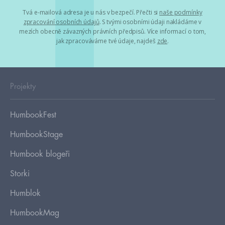
Tvá e-mailová adresa je u nás v bezpečí. Přečti si
naše podmínky
zpracování osobních údajů
. S tvými osobními údaji nakládáme v
mezích obecně závazných právních předpisů. Více informací o tom,
jak zpracováváme tvé údaje, najdeš
zde
.
Projekty
HumbookFest
HumbookStage
Humbook blogeři
Storki
Humblok
HumbookMag