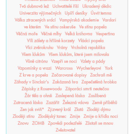
Tvá dubnová lež
Uchvatitelé říší
Ukradený dědic
Univerzita výjimečných
Upíří deníky
Úsvit temna
Válka ztracených srdcí
Vampýrská akademie
Vardari
ve kterém
Ve stínu oskeruše
Ve stínu popela
Věčná moře
Věčné mlhy
Velká knihovna
Vespertina
Vílí zálety a hříšné korzety
Vládci popela
Vlci zvěrokruhu
Vrány
Vrcholná republika
Všem klukům
Všem klukům, které jsem milovala
Vůně citrónu
Vzepři se noci
Vzlety a pády
Vzpomínky a vrazi
Warcross
Wycherleyovi
York
Z krve a popela
Začarované dopisy
Zachraň mě
Záhady v Sinclair's
Zakázaná hra
Zapečetěná hrobka
Zápisky z Rosewoodu
Záporáci smrti neutečou
Žár těla a ohně
Zaslepená láska
Zaslíbená
Zatracená láska
Zazářit
Železná vdova
Země příběhů
Zen jak sviň*
Zjizvený král
Zlatá
Zloději dýmu
Zloději stínu
Zlodějský tanec
Zmije
Zmije a křídla noci
Znovu
ZOMB
Zpovědi podezřelé
Zůstaň se mnou
Zvěstovatel