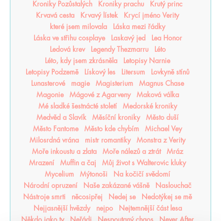
Kroniky Pozůstalých
Kroniky prachu
Krutý princ
Krvavá cesta
Krvavý lístek
Krycí jméno Verity
které jsem milovala
Láska mezi řádky
Láska ve střihu cosplaye
Laskavý jed
Lea Honor
Ledová krev
Legendy Thezmarru
Léto
Léto, kdy jsem zkrásněla
Letopisy Narnie
Letopisy Podzemě
Lískový les
Litersum
Lovkyně stínů
Lunasterové
magie
Magisterium
Magnus Chase
Magonie
Mágové z Agarveny
Maková válka
Mé sladké šestnácté století
Medorské kroniky
Medvěd a Slavík
Měsíční kroniky
Město duší
Město Fantome
Město kde chybím
Michael Vey
Milosrdná vrána
mistr romantiky
Monstra z Verity
Moře inkoustu a zlata
Moře nálezů a ztrát
Mráz
Mrazení
Muffin a čaj
Můj život s Walterovic kluky
Mycelium
Mýtonoši
Na kočičí svědomí
Národní opruzení
Naše zakázané vášně
Naslouchač
Nástroje smrti
něcosipřej
Nedej se
Nedotýkej se mě
Nejjasnější hvězdy
nejpo
Nejtemnější část lesa
Někdo jako ty
Neřádi
Nespoutaný chaos
Never After