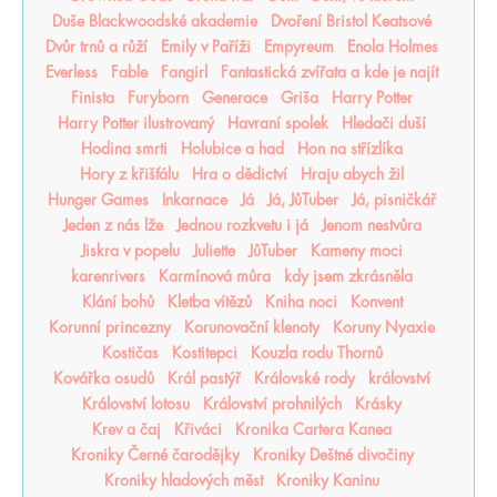
Duše Blackwoodské akademie
Dvoření Bristol Keatsové
Dvůr trnů a růží
Emily v Paříži
Empyreum
Enola Holmes
Everless
Fable
Fangirl
Fantastická zvířata a kde je najít
Finista
Furyborn
Generace
Griša
Harry Potter
Harry Potter ilustrovaný
Havraní spolek
Hledači duší
Hodina smrti
Holubice a had
Hon na střízlíka
Hory z křišťálu
Hra o dědictví
Hraju abych žil
Hunger Games
Inkarnace
Já
Já, JůTuber
Já, pisničkář
Jeden z nás lže
Jednou rozkvetu i já
Jenom nestvůra
Jiskra v popelu
Juliette
JůTuber
Kameny moci
karenrivers
Karmínová můra
kdy jsem zkrásněla
Klání bohů
Kletba vítězů
Kniha noci
Konvent
Korunní princezny
Korunovační klenoty
Koruny Nyaxie
Kostičas
Kostitepci
Kouzla rodu Thornů
Kovářka osudů
Král pastýř
Královské rody
království
Království lotosu
Království prohnilých
Krásky
Krev a čaj
Křiváci
Kronika Cartera Kanea
Kroniky Černé čarodějky
Kroniky Deštné divočiny
Kroniky hladových měst
Kroniky Kaninu