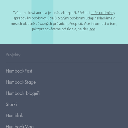
Tvá e-mailová adresa je u nás v bezpečí. Přečti si
naše podmínky
zpracování osobních údajů
. S tvými osobními údaji nakládáme v
mezích obecně závazných právních předpisů. Více informací o tom,
jak zpracováváme tvé údaje, najdeš
zde
.
Projekty
HumbookFest
HumbookStage
Humbook blogeři
Storki
Humblok
HumbookMag