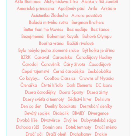
Akta Illuminae
Alchymistova šifra
Alenka v říši zombií
Americká princezna
Apollónův pád
Arila
Arkádie
Asistentka Zloducha
Aurora povstává
Balada mrtvého světa
Bergman Brothers
Better than the Movies
Bez naděje
Bez šance
Bezejmenná
Bohemian Royals
Bohové Olympu
Bouřná vrána
Božští rivalové
Bylo nebylo jedno zlomené srdce
Být holka je dřina
BZRK
Caraval
Čarodějka
Čarodějovy Hodiny
Čarodol
Čarověník
Čáry života
Časodějové
Čepel tajemství
Černá čarodějka
českáobálka
Co kdyby...
CooBoo Classics
Crowns of Nyaxia
Čtenářka
Čtvrté křídlo
Dark Elements
DC Icons
Dcera čarodějky
Dcera Sparty
Dcera zimy
Dcery světla a temnoty
Dědictví krve
Delirium
Den co den
Deníky Robokata
Destrukční deníky
Devátý spolek
Diabolik
DIMILY
Divergence
Divoká říše
Divotvůrce
Divý les
Dobyvatelská sága
Dohoda růží
Dominions
Dotek temnoty
Dračí město
Dračí oči
Dračí oheň
Drahokamy
Drakie