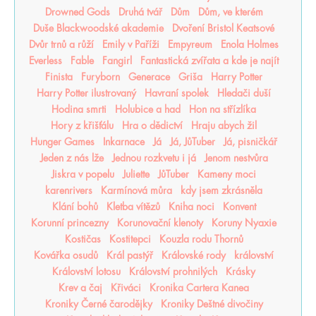
Drowned Gods
Druhá tvář
Dům
Dům, ve kterém
Duše Blackwoodské akademie
Dvoření Bristol Keatsové
Dvůr trnů a růží
Emily v Paříži
Empyreum
Enola Holmes
Everless
Fable
Fangirl
Fantastická zvířata a kde je najít
Finista
Furyborn
Generace
Griša
Harry Potter
Harry Potter ilustrovaný
Havraní spolek
Hledači duší
Hodina smrti
Holubice a had
Hon na střízlíka
Hory z křišťálu
Hra o dědictví
Hraju abych žil
Hunger Games
Inkarnace
Já
Já, JůTuber
Já, pisničkář
Jeden z nás lže
Jednou rozkvetu i já
Jenom nestvůra
Jiskra v popelu
Juliette
JůTuber
Kameny moci
karenrivers
Karmínová můra
kdy jsem zkrásněla
Klání bohů
Kletba vítězů
Kniha noci
Konvent
Korunní princezny
Korunovační klenoty
Koruny Nyaxie
Kostičas
Kostitepci
Kouzla rodu Thornů
Kovářka osudů
Král pastýř
Královské rody
království
Království lotosu
Království prohnilých
Krásky
Krev a čaj
Křiváci
Kronika Cartera Kanea
Kroniky Černé čarodějky
Kroniky Deštné divočiny