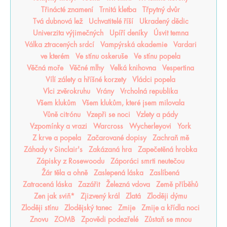
Třinácté znamení
Trnitá kletba
Třpytný dvůr
Tvá dubnová lež
Uchvatitelé říší
Ukradený dědic
Univerzita výjimečných
Upíří deníky
Úsvit temna
Válka ztracených srdcí
Vampýrská akademie
Vardari
ve kterém
Ve stínu oskeruše
Ve stínu popela
Věčná moře
Věčné mlhy
Velká knihovna
Vespertina
Vílí zálety a hříšné korzety
Vládci popela
Vlci zvěrokruhu
Vrány
Vrcholná republika
Všem klukům
Všem klukům, které jsem milovala
Vůně citrónu
Vzepři se noci
Vzlety a pády
Vzpomínky a vrazi
Warcross
Wycherleyovi
York
Z krve a popela
Začarované dopisy
Zachraň mě
Záhady v Sinclair's
Zakázaná hra
Zapečetěná hrobka
Zápisky z Rosewoodu
Záporáci smrti neutečou
Žár těla a ohně
Zaslepená láska
Zaslíbená
Zatracená láska
Zazářit
Železná vdova
Země příběhů
Zen jak sviň*
Zjizvený král
Zlatá
Zloději dýmu
Zloději stínu
Zlodějský tanec
Zmije
Zmije a křídla noci
Znovu
ZOMB
Zpovědi podezřelé
Zůstaň se mnou