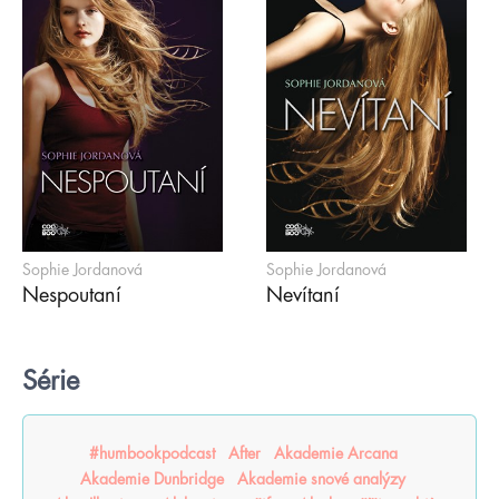
Sophie Jordanová
Sophie Jordanová
Nespoutaní
Nevítaní
Série
#humbookpodcast
After
Akademie Arcana
Akademie Dunbridge
Akademie snové analýzy