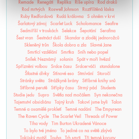
Remade
Renegáti
Replika
Říše upíra
Rod draků
Rod mrtvých
Roswell Johnson
Roztříštěná láska
Ruby Redfordová
Rudá královna
S ohněm v krvi
Šarlatový závoj
Scarlet Luck
Scholomance
Seafire
Sedmiříší v troskách
Selekce
Šepotání
Serafina
Šest vran
Šestnáct duší
Skandar a zloděj jednorožců
Skleněný trůn
Škola dobra a zla
Slavné Jane
Smrtící vzdělání
Smrtka
Sníh nebo popel
Snílek Neznámý
solanin
Spát v moři hvězd
Spřízněni volbou
Srdce času
Srdcerváči
standalone
Šťastné dívky
Stínové eso
Stmívání
Storočí
Stránky světa
Strážkyně brány
Stříbrné knihy snů
Stříbrné perutě
Střípky času
Strmý pád
Students
Studie jedu
Supro
Světla nad močálem
Syn nekonečna
Tajemství obsidiánu
Tajný kruh
Takoví jsme byli
Talon
Temné a osamělé prokletí
Temné nadání
The Empyrean
The Raven Cycle
The Scarlet Veil
Threads of Power
Tíha vody
Tim Burton Ukradené Vánoce
To bylo tvé jméno
To jediné co na světě zbývá
Tokijský motýl
Touha
Trh smrti
Tři temné koruny