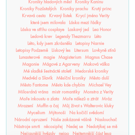
Kroniky hladových měst
Kroniky Kaninu
Kroniky Pozůstalých
Kroniky prachu
Krutý princ
Krvavá cesta
Krvavý lístek
Krycí jméno Verity
které jsem milovala
Láska mezi řádky
Láska ve střihu cosplaye
Laskavý jed
Lea Honor
Ledová krev
Legendy Thezmarru
Léto
Léto, kdy jsem zkrásněla
Letopisy Narnie
Letopisy Podzemě
Lískový les
Litersum
Lovkyně stínů
Lunasterové
magie
Magisterium
Magnus Chase
Magonie
Mágové z Agarveny
Maková válka
Mé sladké šestnácté století
Medorské kroniky
Medvěd a Slavík
Měsíční kroniky
Město duší
Město Fantome
Město kde chybím
Michael Vey
Milosrdná vrána
mistr romantiky
Monstra z Verity
Moře inkoustu a zlata
Moře nálezů a ztrát
Mráz
Mrazení
Muffin a čaj
Můj život s Walterovic kluky
Mycelium
Mýtonoši
Na kočičí svědomí
Národní opruzení
Naše zakázané vášně
Naslouchač
Nástroje smrti
něcosipřej
Nedej se
Nedotýkej se mě
Nejjasnější hvězdy
nejpo
Nejtemnější část lesa