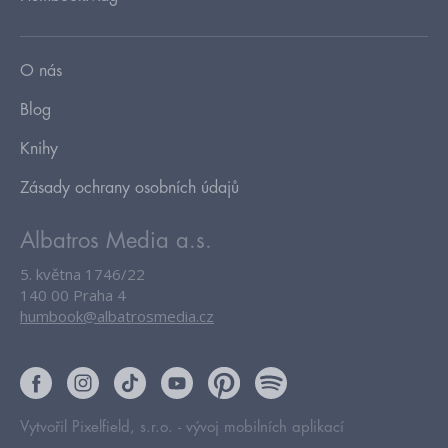
O nás
Blog
Knihy
Zásady ochrany osobních údajů
Albatros Media a.s.
5. května 1746/22
140 00 Praha 4
humbook@albatrosmedia.cz
Vytvořil Pixelfield, s.r.o. -
vývoj mobilních aplikací