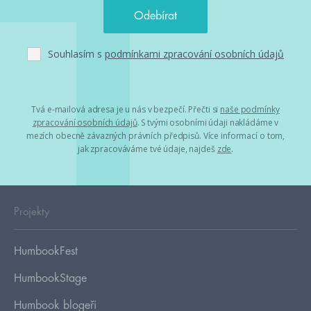
Souhlasím s
podmínkami zpracování osobních údajů
Tvá e-mailová adresa je u nás v bezpečí. Přečti si
naše podmínky
zpracování osobních údajů
. S tvými osobními údaji nakládáme v
mezích obecně závazných právních předpisů. Více informací o tom,
jak zpracováváme tvé údaje, najdeš
zde
.
Projekty
HumbookFest
HumbookStage
Humbook blogeři