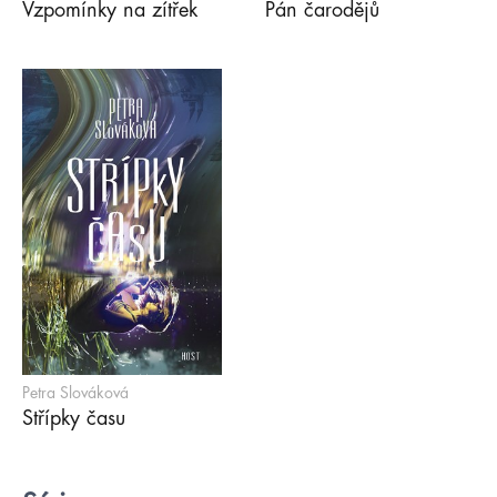
Vzpomínky na zítřek
Pán čarodějů
Petra Slováková
Střípky času