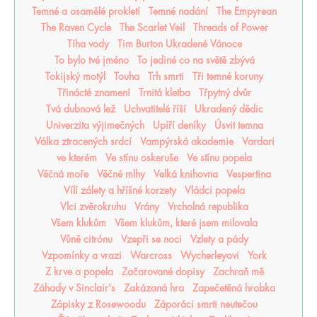
Temné a osamělé prokletí
Temné nadání
The Empyrean
The Raven Cycle
The Scarlet Veil
Threads of Power
Tíha vody
Tim Burton Ukradené Vánoce
To bylo tvé jméno
To jediné co na světě zbývá
Tokijský motýl
Touha
Trh smrti
Tři temné koruny
Třinácté znamení
Trnitá kletba
Třpytný dvůr
Tvá dubnová lež
Uchvatitelé říší
Ukradený dědic
Univerzita výjimečných
Upíří deníky
Úsvit temna
Válka ztracených srdcí
Vampýrská akademie
Vardari
ve kterém
Ve stínu oskeruše
Ve stínu popela
Věčná moře
Věčné mlhy
Velká knihovna
Vespertina
Vílí zálety a hříšné korzety
Vládci popela
Vlci zvěrokruhu
Vrány
Vrcholná republika
Všem klukům
Všem klukům, které jsem milovala
Vůně citrónu
Vzepři se noci
Vzlety a pády
Vzpomínky a vrazi
Warcross
Wycherleyovi
York
Z krve a popela
Začarované dopisy
Zachraň mě
Záhady v Sinclair's
Zakázaná hra
Zapečetěná hrobka
Zápisky z Rosewoodu
Záporáci smrti neutečou