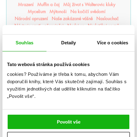
Mrazení
Muffin a čaj
Můj život s Walterovic kluky
Mycelium
Mýtonoši
Na kočičí svědomí
Národní opruzení
Naše zakázané vášně
Naslouchač
Nástroje smrti
něcosipřej
Nedej se
Nedotýkej se mě
Nejjasnější hvězdy
nejpo
Nejtemnější část lesa
Někdo jako ty
Neřádi
Nespoutaný chaos
Never After
Souhlas
Detaily
Více o cookies
Nevítaní
Nezdolná
Nikdynoc
Nikdyuš
Noční partie
Nocte
Noví alchymisté
Nozaki
Nyxia
Odkaz dračích jezdců
Odkaz lidské mysli
Tato webová stránka používá cookies
Odkaz Orďši
Ofélie Scaleová
Oheň a kov
Ohnivák
cookies?
Používáme je třeba k tomu, abychom Vám
Oko za oko
olaskutunejde
Once Upon a Broken Heart
doporučili knihy, které Vás skutečně zajímají.
Souhlas s
Opačno
Ostrov živlů
Ostrovy bohů
Osud a plamen
využitím jednotlivých dat udělíte kliknutím na tlačítko
Pád zkázy a hněvu
Pamatuj na smrt
Panovo znamení
„Povolit vše“.
Panův tajemný odkaz
Pasažérka
Percy Jackson
Pěškopisy
Phobos
Píseň zimy
Plující svět
Pod štítem magie
pomaláromantika
Pomněnka
Pomsta & rozbřesk
Popel a duše
Poslední Finestra
Povolit vše
Poslední hodina
Poušť v plamenech
Pozlacené
Pozorovatelka
Prázdné sliby
Příběh magie