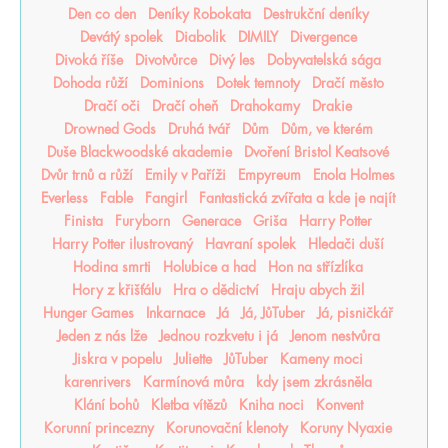
Den co den
Deníky Robokata
Destrukční deníky
Devátý spolek
Diabolik
DIMILY
Divergence
Divoká říše
Divotvůrce
Divý les
Dobyvatelská sága
Dohoda růží
Dominions
Dotek temnoty
Dračí město
Dračí oči
Dračí oheň
Drahokamy
Drakie
Drowned Gods
Druhá tvář
Dům
Dům, ve kterém
Duše Blackwoodské akademie
Dvoření Bristol Keatsové
Dvůr trnů a růží
Emily v Paříži
Empyreum
Enola Holmes
Everless
Fable
Fangirl
Fantastická zvířata a kde je najít
Finista
Furyborn
Generace
Griša
Harry Potter
Harry Potter ilustrovaný
Havraní spolek
Hledači duší
Hodina smrti
Holubice a had
Hon na střízlíka
Hory z křišťálu
Hra o dědictví
Hraju abych žil
Hunger Games
Inkarnace
Já
Já, JůTuber
Já, pisničkář
Jeden z nás lže
Jednou rozkvetu i já
Jenom nestvůra
Jiskra v popelu
Juliette
JůTuber
Kameny moci
karenrivers
Karmínová můra
kdy jsem zkrásněla
Klání bohů
Kletba vítězů
Kniha noci
Konvent
Korunní princezny
Korunovační klenoty
Koruny Nyaxie