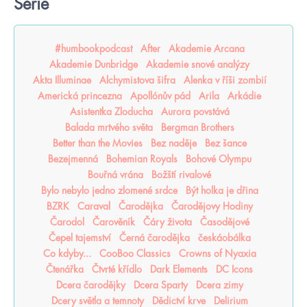
Série
#humbookpodcast
After
Akademie Arcana
Akademie Dunbridge
Akademie snové analýzy
Akta Illuminae
Alchymistova šifra
Alenka v říši zombií
Americká princezna
Apollónův pád
Arila
Arkádie
Asistentka Zloducha
Aurora povstává
Balada mrtvého světa
Bergman Brothers
Better than the Movies
Bez naděje
Bez šance
Bezejmenná
Bohemian Royals
Bohové Olympu
Bouřná vrána
Božští rivalové
Bylo nebylo jedno zlomené srdce
Být holka je dřina
BZRK
Caraval
Čarodějka
Čarodějovy Hodiny
Čarodol
Čarověník
Čáry života
Časodějové
Čepel tajemství
Černá čarodějka
českáobálka
Co kdyby...
CooBoo Classics
Crowns of Nyaxia
Čtenářka
Čtvrté křídlo
Dark Elements
DC Icons
Dcera čarodějky
Dcera Sparty
Dcera zimy
Dcery světla a temnoty
Dědictví krve
Delirium