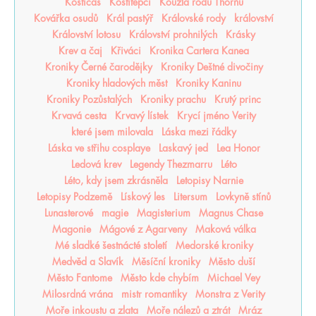
Kostičas
Kostitepci
Kouzla rodu Thornů
Kovářka osudů
Král pastýř
Královské rody
království
Království lotosu
Království prohnilých
Krásky
Krev a čaj
Křiváci
Kronika Cartera Kanea
Kroniky Černé čarodějky
Kroniky Deštné divočiny
Kroniky hladových měst
Kroniky Kaninu
Kroniky Pozůstalých
Kroniky prachu
Krutý princ
Krvavá cesta
Krvavý lístek
Krycí jméno Verity
které jsem milovala
Láska mezi řádky
Láska ve střihu cosplaye
Laskavý jed
Lea Honor
Ledová krev
Legendy Thezmarru
Léto
Léto, kdy jsem zkrásněla
Letopisy Narnie
Letopisy Podzemě
Lískový les
Litersum
Lovkyně stínů
Lunasterové
magie
Magisterium
Magnus Chase
Magonie
Mágové z Agarveny
Maková válka
Mé sladké šestnácté století
Medorské kroniky
Medvěd a Slavík
Měsíční kroniky
Město duší
Město Fantome
Město kde chybím
Michael Vey
Milosrdná vrána
mistr romantiky
Monstra z Verity
Moře inkoustu a zlata
Moře nálezů a ztrát
Mráz