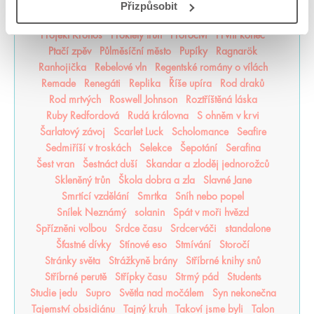
Příběhy z nového světa
Princezna popela
Přizpůsobit
Princové hříchů
Přízraky noci
Projekt Alfa
Projekt Kronos
Prokletý trůn
Proroctví
První konec
Ptačí zpěv
Půlměsíční město
Pupíky
Ragnarök
Ranhojička
Rebelové vln
Regentské romány o vílách
Remade
Renegáti
Replika
Říše upíra
Rod draků
Rod mrtvých
Roswell Johnson
Roztříštěná láska
Ruby Redfordová
Rudá královna
S ohněm v krvi
Šarlatový závoj
Scarlet Luck
Scholomance
Seafire
Sedmiříší v troskách
Selekce
Šepotání
Serafina
Šest vran
Šestnáct duší
Skandar a zloděj jednorožců
Skleněný trůn
Škola dobra a zla
Slavné Jane
Smrtící vzdělání
Smrtka
Sníh nebo popel
Snílek Neznámý
solanin
Spát v moři hvězd
Spřízněni volbou
Srdce času
Srdcerváči
standalone
Šťastné dívky
Stínové eso
Stmívání
Storočí
Stránky světa
Strážkyně brány
Stříbrné knihy snů
Stříbrné perutě
Střípky času
Strmý pád
Students
Studie jedu
Supro
Světla nad močálem
Syn nekonečna
Tajemství obsidiánu
Tajný kruh
Takoví jsme byli
Talon