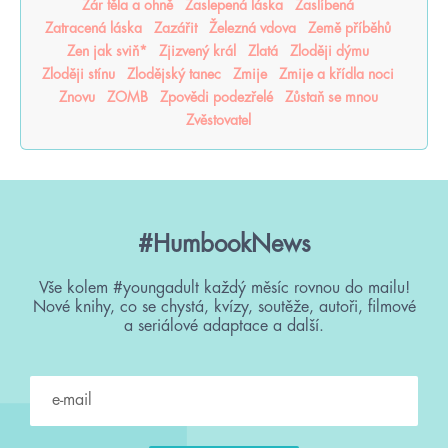
Žár těla a ohně
Zaslepená láska
Zaslíbená
Zatracená láska
Zazářit
Železná vdova
Země příběhů
Zen jak sviň*
Zjizvený král
Zlatá
Zloději dýmu
Zloději stínu
Zlodějský tanec
Zmije
Zmije a křídla noci
Znovu
ZOMB
Zpovědi podezřelé
Zůstaň se mnou
Zvěstovatel
#HumbookNews
Vše kolem #youngadult každý měsíc rovnou do mailu!
Nové knihy, co se chystá, kvízy, soutěže, autoři, filmové
a seriálové adaptace a další.