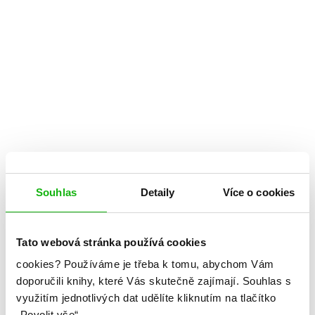
Souhlas
Detaily
Více o cookies
Tato webová stránka používá cookies
Petra Slováková
cookies?
Používáme je třeba k tomu, abychom Vám
doporučili knihy, které Vás skutečně zajímají.
Souhlas s
Vzpomínky na zítřek
využitím jednotlivých dat udělíte kliknutím na tlačítko
„Povolit vše“.