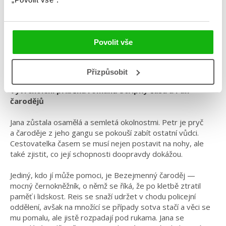
Kategorie: young adult
Žánr: Fantasy
Povolit vše
Série: Střípky času
#českáobálka
#češtíautoři
#petraslováková
#střípkyčasu
Přizpůsobit
Vyvrcholení příběhu románů Střípky času a Pán
čarodějů
Jana zůstala osamělá a semletá okolnostmi. Petr je pryč
a čaroděje z jeho gangu se pokouší zabít ostatní vůdci.
Cestovatelka časem se musí nejen postavit na nohy, ale
také zjistit, co její schopnosti doopravdy dokážou.
Jediný, kdo jí může pomoci, je Bezejmenný čaroděj —
mocný černokněžník, o němž se říká, že po kletbě ztratil
paměť i lidskost. Reis se snaží udržet v chodu policejní
oddělení, avšak na množící se případy sotva stačí a věci se
mu pomalu, ale jistě rozpadají pod rukama. Jana se