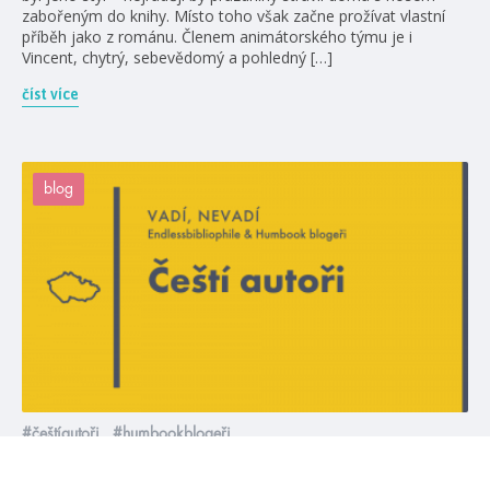
zabořeným do knihy. Místo toho však začne prožívat vlastní
příběh jako z románu. Členem animátorského týmu je i
Vincent, chytrý, sebevědomý a pohledný […]
číst více
blog
#češtíautoři
#humbookblogeři
4. 8. 2021