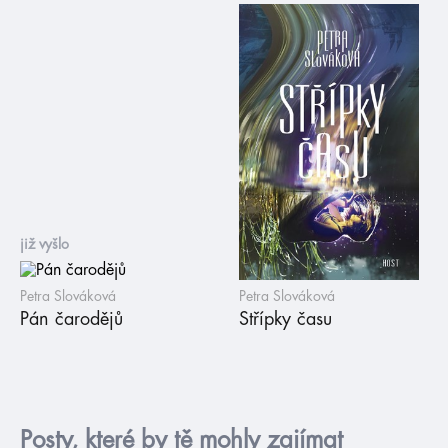
již vyšlo
Petra Slováková
Petra Slováková
Pán čarodějů
Střípky času
Posty, které by tě mohly zajímat