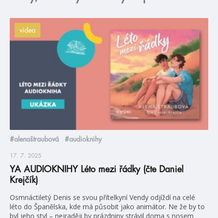
videa
#alenaštraubová
#audioknihy
17. 7. 2025
YA AUDIOKNIHY Léto mezi řádky (čte Daniel
Krejčík)
Osmnáctiletý Denis se svou přítelkyní Vendy odjíždí na celé
léto do Španělska, kde má působit jako animátor. Ne že by to
byl jeho styl – nejraději by prázdniny strávil doma s nosem