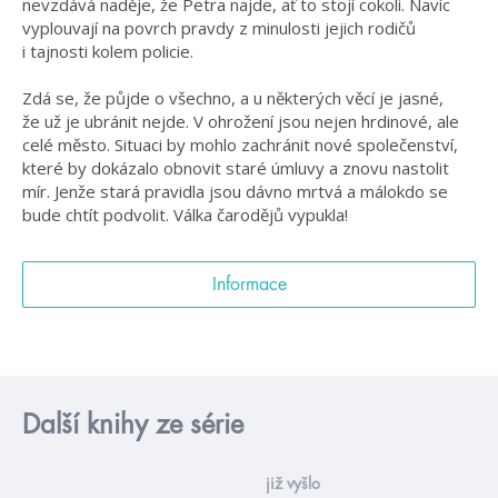
nevzdává naděje, že Petra najde, ať to stojí cokoli. Navíc
vyplouvají na povrch pravdy z minulosti jejich rodičů
i tajnosti kolem policie.
Zdá se, že půjde o všechno, a u některých věcí je jasné,
že už je ubránit nejde. V ohrožení jsou nejen hrdinové, ale
celé město. Situaci by mohlo zachránit nové společenství,
které by dokázalo obnovit staré úmluvy a znovu nastolit
mír. Jenže stará pravidla jsou dávno mrtvá a málokdo se
bude chtít podvolit. Válka čarodějů vypukla!
Informace
Další knihy ze série
již vyšlo