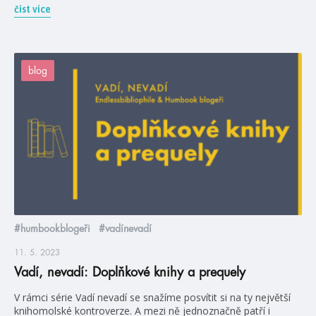
číst více
blog
#humbookblogeři
#vadínevadí
11. 5. 2023
Vadí, nevadí: Doplňkové knihy a prequely
V rámci série Vadí nevadí se snažíme posvítit si na ty největší
knihomolské kontroverze. A mezi ně jednoznačně patří i