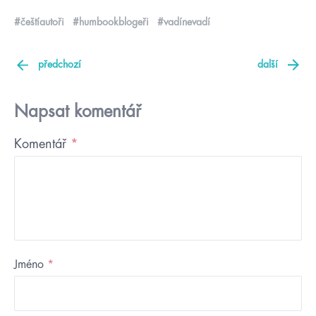
#češtíautoři
#humbookblogeři
#vadínevadí
předchozí
další
Napsat komentář
Komentář
*
Jméno
*