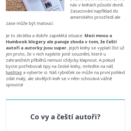
nás v knihách působí divně.
Zasazování například do
amerického prostředí ale
zase může být matoucí.
Je to zkrátka a dobře zapeklitá situace.
Mezi mnou a
Humbook blogery ale panuje shoda v tom, že čeští
autoři a autorky jsou super.
Jejich knihy se vyplatí číst už
jen proto, že v nich najdete jisté souznění, které u
zahraničních příběhů nemusí vždycky klapnout. A pokud
byste potřebovali tipy na české knihy, mrkněte na náš
hashtag
a vyberte si. Náš rybníček se může na první pohled
zdát malý, ale skvělých knih se v něm schovává vážně
spousta!
Co vy a čeští autoři?