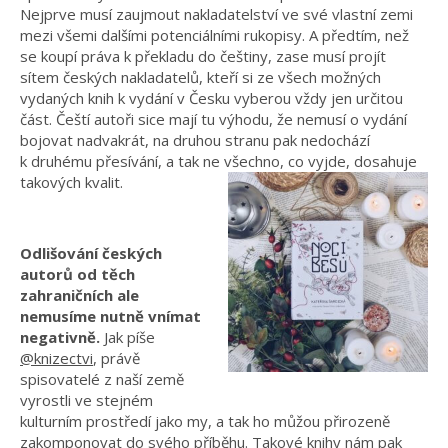
Nejprve musí zaujmout nakladatelství ve své vlastní zemi
mezi všemi dalšími potenciálními rukopisy. A předtím, než
se koupí práva k překladu do češtiny, zase musí projít
sítem českých nakladatelů, kteří si ze všech možných
vydaných knih k vydání v Česku vyberou vždy jen určitou
část. Čeští autoři sice mají tu výhodu, že nemusí o vydání
bojovat nadvakrát, na druhou stranu pak nedochází
k druhému přesívání, a tak ne všechno, co vyjde, dosahuje
takových kvalit.
Odlišování českých
autorů od těch
zahraničních ale
nemusíme nutně vnímat
negativně.
Jak píše
@knizectvi
, právě
spisovatelé z naší země
vyrostli ve stejném
kulturním prostředí jako my, a tak ho můžou přirozeně
zakomponovat do svého příběhu. Takové knihy nám pak