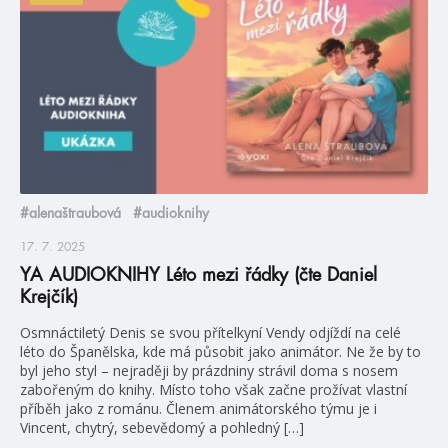
#alenaštraubová
#audioknihy
17. 7. 2025
YA AUDIOKNIHY Léto mezi řádky (čte Daniel
Krejčík)
Osmnáctiletý Denis se svou přítelkyní Vendy odjíždí na celé
léto do Španělska, kde má působit jako animátor. Ne že by to
byl jeho styl – nejraději by prázdniny strávil doma s nosem
zabořeným do knihy. Místo toho však začne prožívat vlastní
příběh jako z románu. Členem animátorského týmu je i
Vincent, chytrý, sebevědomý a pohledný […]