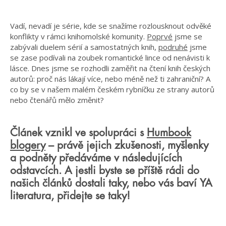
Vadí, nevadí je série, kde se snažíme rozlousknout odvěké
konflikty v rámci knihomolské komunity.
Poprvé
jsme se
zabývali duelem sérií a samostatných knih,
podruhé
jsme
se zase podívali na zoubek romantické lince od nenávisti k
lásce. Dnes jsme se rozhodli zaměřit na čtení knih českých
autorů: proč nás lákají více, nebo méně než ti zahraniční? A
co by se v našem malém českém rybníčku ze strany autorů
nebo čtenářů mělo změnit?
Článek vznikl ve spolupráci s
Humbook
blogery
– právě jejich zkušenosti, myšlenky
a podněty předáváme v následujících
odstavcích. A jestli byste se příště rádi do
našich článků dostali taky, nebo vás baví YA
literatura, přidejte se taky!