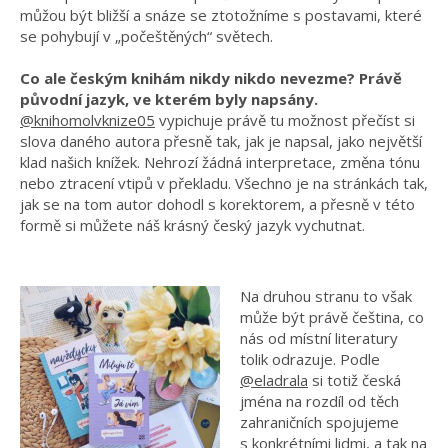
můžou být bližší a snáze se ztotožníme s postavami, které
se pohybují v „počeštěných“ světech.
Co ale českým knihám nikdy nikdo nevezme? Právě
původní jazyk, ve kterém byly napsány.
@knihomolvknize05
vypichuje právě tu možnost přečíst si
slova daného autora přesně tak, jak je napsal, jako největší
klad našich knížek. Nehrozí žádná interpretace, změna tónu
nebo ztracení vtipů v překladu. Všechno je na stránkách tak,
jak se na tom autor dohodl s korektorem, a přesně v této
formě si můžete náš krásný český jazyk vychutnat.
Na druhou stranu to však
může být právě čeština, co
nás od místní literatury
tolik odrazuje. Podle
@eladrala
si totiž česká
jména na rozdíl od těch
zahraničních spojujeme
s konkrétními lidmi, a tak na