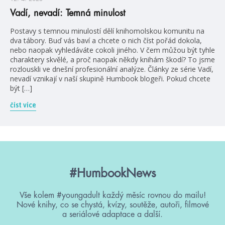
Vadí, nevadí: Temná minulost
Postavy s temnou minulostí dělí knihomolskou komunitu na
dva tábory. Buď vás baví a chcete o nich číst pořád dokola,
nebo naopak vyhledáváte cokoli jiného. V čem můžou být tyhle
charaktery skvělé, a proč naopak někdy knihám škodí? To jsme
rozlouskli ve dnešní profesionální analýze. Články ze série Vadí,
nevadí vznikají v naší skupině Humbook blogeři. Pokud chcete
být […]
číst více
#HumbookNews
Vše kolem #youngadult každý měsíc rovnou do mailu!
Nové knihy, co se chystá, kvízy, soutěže, autoři, filmové
a seriálové adaptace a další.