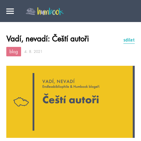
Vadí, nevadí: Čeští autoři
sdílet
blog
4. 8. 2021