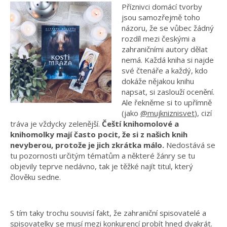
Příznivci domácí tvorby
jsou samozřejmě toho
názoru, že se vůbec žádný
rozdíl mezi českými a
zahraničními autory dělat
nemá. Každá kniha si najde
své čtenáře a každý, kdo
dokáže nějakou knihu
napsat, si zaslouží ocenění.
Ale řekněme si to upřímně
(jako
@mujkniznisvet
), cizí
tráva je vždycky zelenější.
Čeští knihomolové a
knihomolky mají často pocit, že si z našich knih
nevyberou, protože je jich zkrátka málo.
Nedostává se
tu pozornosti určitým tématům a některé žánry se tu
objevily teprve nedávno, tak je těžké najít titul, který
člověku sedne.
S tím taky trochu souvisí fakt, že zahraniční spisovatelé a
spisovatelky se musí mezi konkurencí probít hned dvakrát.