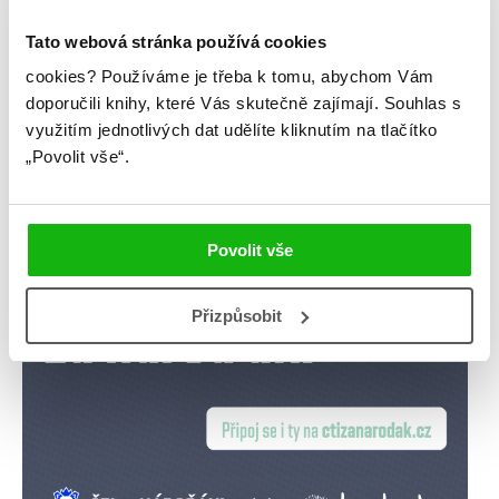
knihomoloviny
kvízy
podcast
Tato webová stránka používá cookies
rozhovory
stahuj
storki
cookies?
Používáme je třeba k tomu, abychom Vám
doporučili knihy, které Vás skutečně zajímají.
Souhlas s
videa
žebříčky
využitím jednotlivých dat udělíte kliknutím na tlačítko
„Povolit vše“.
Povolit vše
Přizpůsobit