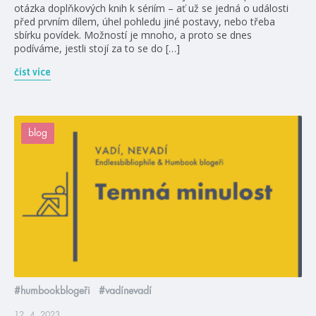
otázka doplňkových knih k sériím – ať už se jedná o události
před prvním dílem, úhel pohledu jiné postavy, nebo třeba
sbírku povídek. Možností je mnoho, a proto se dnes
podíváme, jestli stojí za to se do […]
číst více
blog
#humbookblogeři
#vadínevadí
12. 4. 2023