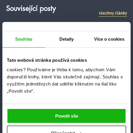
Související posty
všechny články
humbookfest
Souhlas
Detaily
Více o cookies
Tato webová stránka používá cookies
cookies?
Používáme je třeba k tomu, abychom Vám
doporučili knihy, které Vás skutečně zajímají.
Souhlas s
využitím jednotlivých dat udělíte kliknutím na tlačítko
„Povolit vše“.
#humbookfest
#vlog
6. 12. 2025
Povolit vše
VLOG #HumbookFest2025
Nejlepší den v Humbook roce, nejvíc young adult knihomolů