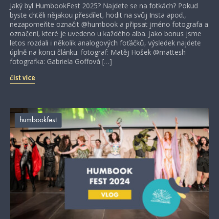
Jaký byl HumbookFest 2025? Najdete se na fotkách? Pokud
byste chtěli nějakou přesdílet, hodit na svůj Insta apod.,
nezapomeňte označit @humbook a připsat jméno fotografa a
označení, které je uvedeno u každého alba. Jako bonus jsme
letos rozdali i několik analogových foťáčků, výsledek najdete
úplně na konci článku. fotograf: Matěj Hošek @mattesh
fotografka: Gabriela Goffová […]
číst více
humbookfest