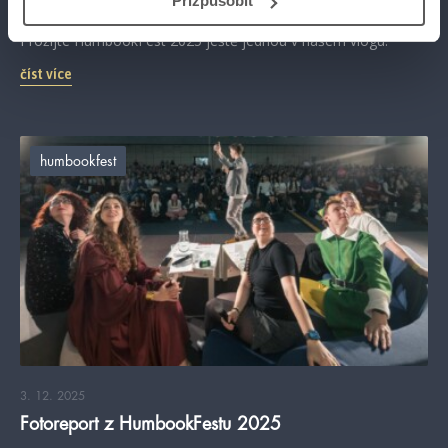
Přizpůsobit
na jednom místě, skvělé cosplaye, úžasní autoři, stovky
podepsaných knih, hromada milých setkání a zážitků 🤩❤️
Prožijte HumbookFest 2025 ještě jednou v našem vlogu.
číst více
humbookfest
3. 12. 2025
Fotoreport z HumbookFestu 2025