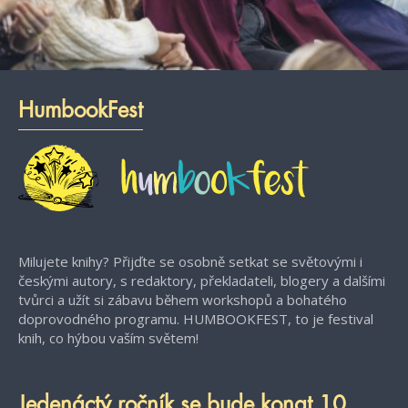
HumbookFest
Milujete knihy? Přijďte se osobně setkat se světovými i
českými autory, s redaktory, překladateli, blogery a dalšími
tvůrci a užít si zábavu během workshopů a bohatého
doprovodného programu. HUMBOOKFEST, to je festival
knih, co hýbou vaším světem!
Jedenáctý ročník se bude konat 10.