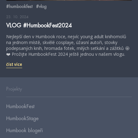
#humbookfest
#vlog
23. 10. 2024
VLOG #HumbookFest2024
Nejlepší den v Humbook roce, nejvíc young adult knihomolů
na jednom místě, skvělé cosplaye, úžasní autoři, stovky
podepsaných knih, hromada fotek, milých setkání a zážitků 🤩
❤️ Prožijte HumbookFest 2024 ještě jednou v našem vlogu.
číst více
Projekty
HumbookFest
HumbookStage
Humbook blogeři