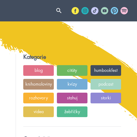
Kategorie
blog
citáty
humbookfest
knihomoloviny
kvízy
podcast
rozhovory
stahuj
storki
videa
žebříčky