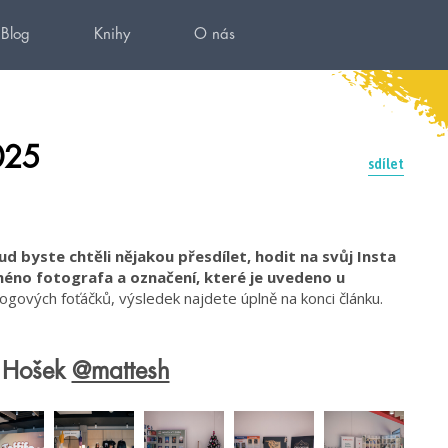
Blog
Knihy
O nás
025
sdílet
d byste chtěli nějakou přesdílet, hodit na svůj Insta
méno fotografa a označení, které je uvedeno u
logových foťáčků, výsledek najdete úplně na konci článku.
j Hošek
@mattesh