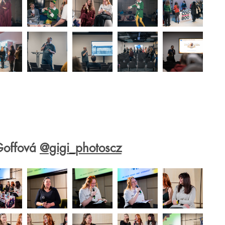
 Goffová
@gigi_photoscz