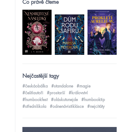
Co právě čteme
Nejčastější tagy
#českáobálka
#standalone
#magie
#češtíautoři
#prostarší
#království
#humbookfest
#oláskutunejde
#humbooktip
#středníškola
#odnenávistiklásce
#nejcitáty