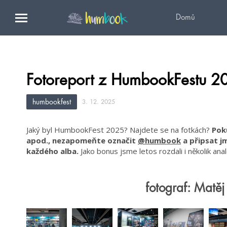
Domů
Fotoreport z HumbookFestu 2
humbookfest
3. 12. 2025
Jaký byl HumbookFest 2025? Najdete se na fotkách?
Poku
apod., nezapomeňte označit
@humbook
a připsat j
každého alba.
Jako bonus jsme letos rozdali i několik ana
fotograf: Matě