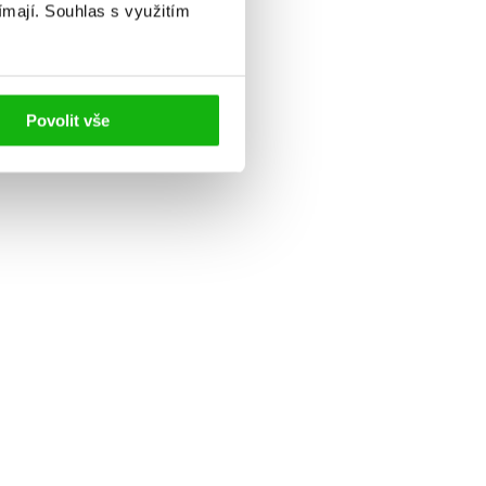
ímají.
Souhlas s využitím
Povolit vše